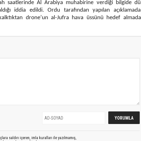
h saatlerinde Al Arabiya muhabirine verdiği bilgide dü
aldığı iddia edildi. Ordu tarafından yapılan açıklamada
kalktıktan drone’un al-Jufra hava üssünü hedef almad
lara saldırı içeren, imla kuralları ile yazılmamış,