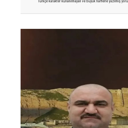
Türkçe karakter kullanılmayan ve büyük harflerle yazılmış yo