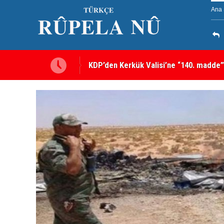
Ana 
KDP’den Kerkük Valisi’ne “140. madde”
Kerkük’te Kürt partilerden 7 maddelik o