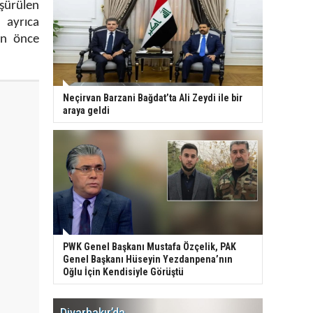
şürülen
 ayrıca
an önce
Neçirvan Barzani Bağdat’ta Ali Zeydi ile bir
araya geldi
PWK Genel Başkanı Mustafa Özçelik, PAK
Genel Başkanı Hüseyin Yezdanpena’nın
Oğlu İçin Kendisiyle Görüştü
Diyarbakır’da
WDR, Kü