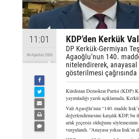
KDP’den Kerkük Val
11:01
DP Kerkük-Germiyan Te
Agaoğlu’nun 140. maddey
06 Ağustos 2026
nitelendirerek, anayasal
gösterilmesi çağrısında
Kürdistan Demokrat Partisi (KDP) K
yayımladığı yazılı açıklamada, Kerk
Vali Agaoğlu’nun “140. madde Irak’ın
değerlendirmesine karşılık KDP, bu i
artık geçersiz olduğunu söylemesinin
vurgulandı. “Anayasa yoksa Irak’ın de