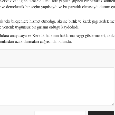
ük valiliğine “Rashid Oteli’nde yapılan şüpheli bir pazarlık sonuc
r ve demokratik bir seçim yapılsaydı ve bu pazarlık olmasaydı durum ço
’teki bileşenlere hizmet etmediği, aksine birlik ve kardeşliği zedelemey
e yönelik uygunsuz bir girişim olduğu kaydedildi.
lara anayasaya ve Kerkük halkının haklarına saygı göstermeleri, akılc
ımlardan uzak durmaları çağrısında bulundu.