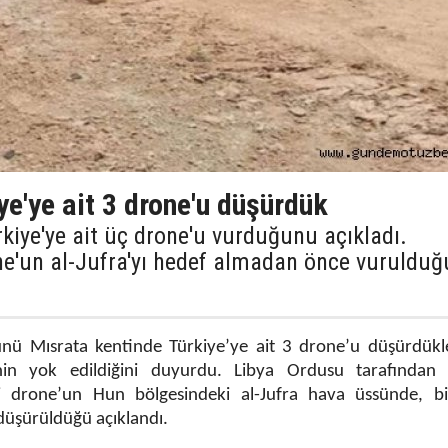
ye'ye ait 3 drone'u düşürdük
kiye'ye ait üç drone'u vurduğunu açıkladı.
e'un al-Jufra'yı hedef almadan önce vurulduğ
nü Mısrata kentinde Türkiye’ye ait 3 drone’u düşürdükle
nin yok edildiğini duyurdu. Libya Ordusu tarafından 
ki drone’un Hun bölgesindeki al-Jufra hava üssünde, bi
düşürüldüğü açıklandı.