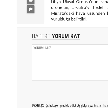
Libya Ulusal Ordusu’nun saba
drone’un, al-Jufra’yı hedef 
Mısrata’daki hava üssünden 
vurulduğu belirtildi.
HABERE
YORUM KAT
UYARI:
Küfür, hakaret, rencide edici cümleler veya imalar, inanç