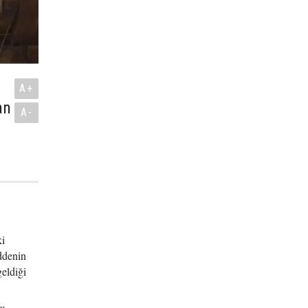
A+
an
A-
ki
ddenin
eldiği