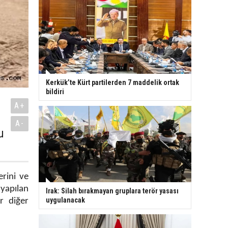
Kerkük’te Kürt partilerden 7 maddelik ortak
bildiri
A+
A-
u
rini ve
yapılan
Irak: Silah bırakmayan gruplara terör yasası
uygulanacak
r diğer