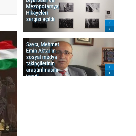
Mezopotamya
yayın y
Hikayeleri
Cosmo K
sergisi açıldı
program
sonlandı
Savcı, Mehmet
Kürdist
Emin Aktar'ın
Bölgesi 
sosyal medya
Washing
takipçilerinin
Gündem
araştırılmasını
ile ilişkil
istedi