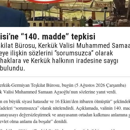
isi’ne “140. madde” tepkisi
şkilat Bürosu, Kerkük Valisi Muhammed Sama
e ilişkin sözlerini “sorumsuzca” olarak
 haklara ve Kerkük halkının iradesine saygı
 bulundu.
erkük-Germiyan Teşkilat Bürosu, bugün (5 Ağustos 2026 Çarşamba)
ük Valisi Muhammed Samaan Agaoğlu’nun sözlerine yanıt verdi.
 en büyük siyasi hatasıdır ve 16 Ekim’den itibaren ölmüştür” şeklinde
fadeleri “sorumsuzca” olarak nitelendirdi. Açıklamada, valinin 140. ma
 anayasayı değersizleştirmek ve anayasanın ortadan kalkması anlamına g
vlet olma anlamı da boşalır” denildi.