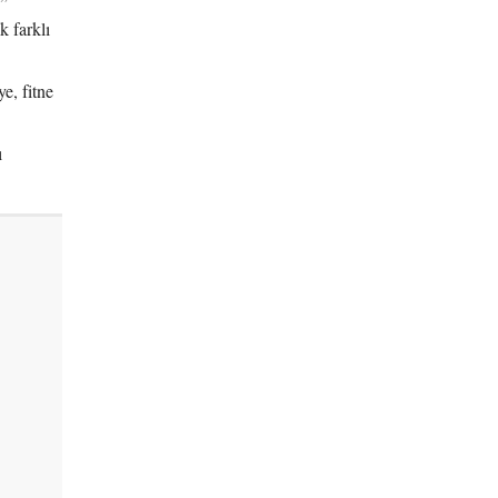
u”
k farklı
e, fitne
ı