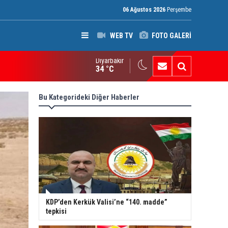
06 Ağustos 2026
Perşembe
WEB TV
FOTO GALERİ
Diyarbakır
ak: Silah bırakmayan gruplara terör yasası uygulanacak
34 °C
Bu Kategorideki Diğer Haberler
KDP’den Kerkük Valisi’ne “140. madde”
tepkisi