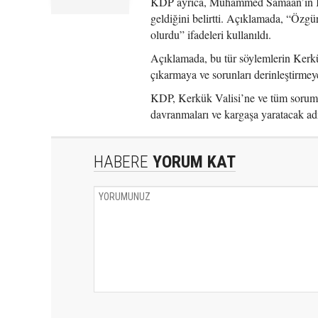
KDP ayrıca, Muhammed Samaan’ın Kerk
geldiğini belirtti. Açıklamada, “Özgü
olurdu” ifadeleri kullanıldı.
Açıklamada, bu tür söylemlerin Kerkük
çıkarmaya ve sorunları derinleştirmey
KDP, Kerkük Valisi’ne ve tüm sorumlu
davranmaları ve kargaşa yaratacak ad
HABERE
YORUM KAT