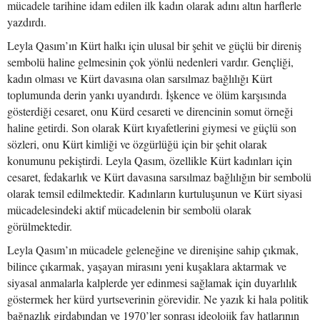
mücadele tarihine idam edilen ilk kadın olarak adını altın harflerle
yazdırdı.
Leyla Qasım’ın Kürt halkı için ulusal bir şehit ve güçlü bir direniş
sembolü haline gelmesinin çok yönlü nedenleri vardır. Gençliği,
kadın olması ve Kürt davasına olan sarsılmaz bağlılığı Kürt
toplumunda derin yankı uyandırdı. İşkence ve ölüm karşısında
gösterdiği cesaret, onu Kürd cesareti ve direncinin somut örneği
haline getirdi. Son olarak Kürt kıyafetlerini giymesi ve güçlü son
sözleri, onu Kürt kimliği ve özgürlüğü için bir şehit olarak
konumunu pekiştirdi. Leyla Qasım, özellikle Kürt kadınları için
cesaret, fedakarlık ve Kürt davasına sarsılmaz bağlılığın bir sembolü
olarak temsil edilmektedir. Kadınların kurtuluşunun ve Kürt siyasi
mücadelesindeki aktif mücadelenin bir sembolü olarak
görülmektedir.
Leyla Qasım’ın mücadele geleneğine ve direnişine sahip çıkmak,
bilince çıkarmak, yaşayan mirasını yeni kuşaklara aktarmak ve
siyasal anmalarla kalplerde yer edinmesi sağlamak için duyarlılık
göstermek her kürd yurtseverinin görevidir. Ne yazık ki hala politik
bağnazlık girdabından ve 1970’ler sonrası ideolojik fay hatlarının