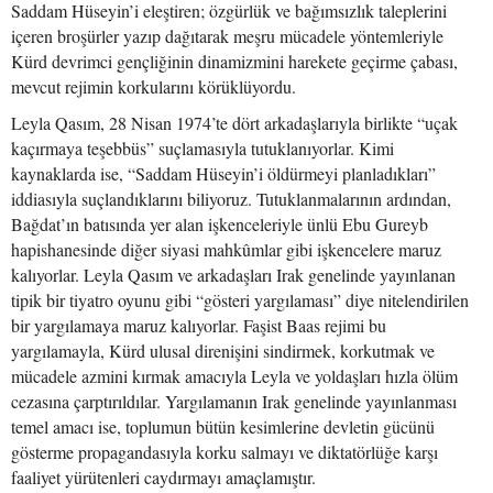
Saddam Hüseyin’i eleştiren; özgürlük ve bağımsızlık taleplerini
içeren broşürler yazıp dağıtarak meşru mücadele yöntemleriyle
Kürd devrimci gençliğinin dinamizmini harekete geçirme çabası,
mevcut rejimin korkularını körüklüyordu.
Leyla Qasım, 28 Nisan 1974’te dört arkadaşlarıyla birlikte “uçak
kaçırmaya teşebbüs” suçlamasıyla tutuklanıyorlar. Kimi
kaynaklarda ise, “Saddam Hüseyin’i öldürmeyi planladıkları”
iddiasıyla suçlandıklarını biliyoruz. Tutuklanmalarının ardından,
Bağdat’ın batısında yer alan işkenceleriyle ünlü Ebu Gureyb
hapishanesinde diğer siyasi mahkûmlar gibi işkencelere maruz
kalıyorlar. Leyla Qasım ve arkadaşları Irak genelinde yayınlanan
tipik bir tiyatro oyunu gibi “gösteri yargılaması” diye nitelendirilen
bir yargılamaya maruz kalıyorlar. Faşist Baas rejimi bu
yargılamayla, Kürd ulusal direnişini sindirmek, korkutmak ve
mücadele azmini kırmak amacıyla Leyla ve yoldaşları hızla ölüm
cezasına çarptırıldılar. Yargılamanın Irak genelinde yayınlanması
temel amacı ise, toplumun bütün kesimlerine devletin gücünü
gösterme propagandasıyla korku salmayı ve diktatörlüğe karşı
faaliyet yürütenleri caydırmayı amaçlamıştır.