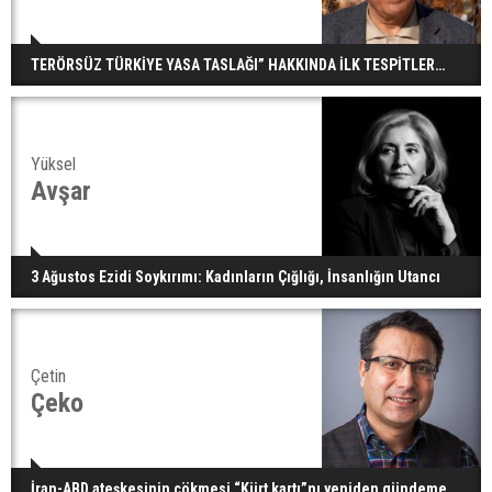
TERÖRSÜZ TÜRKİYE YASA TASLAĞI” HAKKINDA İLK TESPİTLER…
Yüksel
Avşar
3 Ağustos Ezidi Soykırımı: Kadınların Çığlığı, İnsanlığın Utancı
Çetin
Çeko
İran-ABD ateşkesinin çökmesi “Kürt kartı”nı yeniden gündeme