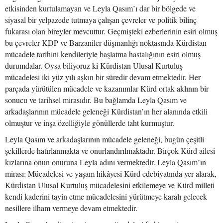
etkisinden kurtulamayan ve Leyla Qasım’ı dar bir bölgede ve
siyasal bir yelpazede tutmaya çalışan çevreler ve politik bilinç
fukarası olan bireyler mevcuttur. Geçmişteki ezberlerinin esiri olmuş
bu çevreler KDP ve Barzaniler düşmanlığı noktasında Kürdistan
mücadele tarihini kendileriyle başlatma hastalığının esiri olmuş
durumdalar. Oysa biliyoruz ki Kürdistan Ulusal Kurtuluş
mücadelesi iki yüz yılı aşkın bir süredir devam etmektedir. Her
parçada yürütülen mücadele ve kazanımlar Kürd ortak aklının bir
sonucu ve tarihsel mirasıdır. Bu bağlamda Leyla Qasım ve
arkadaşlarının mücadele geleneği Kürdistan’ın her alanında etkili
olmuştur ve inşa özelliğiyle gönüllerde taht kurmuştur.
Leyla Qasım ve arkadaşlarının mücadele geleneği, bugün çeşitli
şekillerde hatırlanmakta ve onurlandırılmaktadır. Birçok Kürd ailesi
kızlarına onun onuruna Leyla adını vermektedir. Leyla Qasım’ın
mirası: Mücadelesi ve yaşam hikâyesi Kürd edebiyatında yer alarak,
Kürdistan Ulusal Kurtuluş mücadelesini etkilemeye ve Kürd milleti
kendi kaderini tayin etme mücadelesini yürütmeye karalı gelecek
nesillere ilham vermeye devam etmektedir.