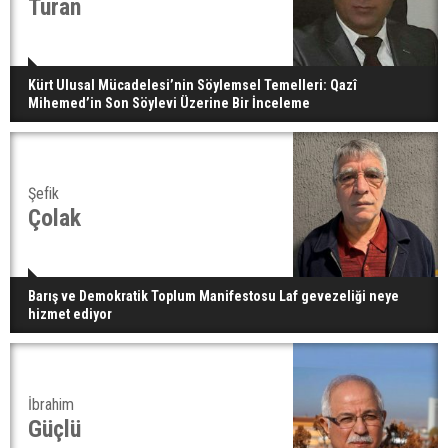
Turan
Kürt Ulusal Mücadelesi’nin Söylemsel Temelleri: Qazî
Mihemed’in Son Söylevi Üzerine Bir İnceleme
Şefik
Çolak
Barış ve Demokratik Toplum Manifestosu Laf gevezeliği neye
hizmet ediyor
İbrahim
Güçlü