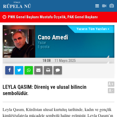
PWK Genel Başkanı Mustafa Özçelik, PAK Genel Başkanı
Hüseyin Yezdanpena’nın Oğlu İçin Kendisiyle Görüştü
İran’da Pez
12 maddelik çerçeve yasanın tam metni belli oldu: İşte
Yazarın Tüm Yazıları >
tam metin!
Cano Amedî
Yazar
E-posta:
18:08
11 Mayıs 2025
A+
LEYLA QASIM: Direniş ve ulusal bilincin
A-
sembolüdür.
Leyla Qasım, Kürdistan ulusal kurtuluş tarihinde, kadın ve gençlik
kimliği/sıfatıyla mücadele sembolü haline gelmiştir. Leyla Qasım’ın