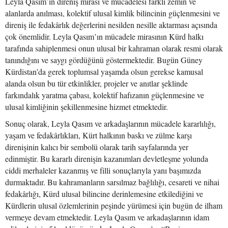
Leyla Qasım’ın direniş mirası ve mücadelesi farklı zemin ve
alanlarda anılması, kolektif ulusal kimlik bilincinin güçlenmesini ve
direniş ile fedakârlık değerlerini nesilden nesille aktarması açısında
çok önemlidir. Leyla Qasım’ın mücadele mirasının Kürd halkı
tarafında sahiplenmesi onun ulusal bir kahraman olarak resmi olarak
tanındığını ve saygı gördüğünü göstermektedir. Bugün Güney
Kürdistan’da gerek toplumsal yaşamda olsun gerekse kamusal
alanda olsun bu tür etkinlikler, projeler ve anıtlar şeklinde
farkındalık yaratma çabası, kolektif hafızanın güçlenmesine ve
ulusal kimliğinin şekillenmesine hizmet etmektedir.
Sonuç olarak, Leyla Qasım ve arkadaşlarının mücadele kararlılığı,
yaşam ve fedakârlıkları, Kürt halkının baskı ve zülme karşı
direnişinin kalıcı bir sembolü olarak tarih sayfalarında yer
edinmiştir. Bu kararlı direnişin kazanımları devletleşme yolunda
ciddi merhaleler kazanmış ve filli sonuçlarıyla yanı başımızda
durmaktadır. Bu kahramanların sarsılmaz bağlılığı, cesareti ve nihai
fedakârlığı, Kürd ulusal bilincine derinlemesine etkilediğini ve
Kürdlerin ulusal özlemlerinin peşinde yürümesi için bugün de ilham
vermeye devam etmektedir. Leyla Qasım ve arkadaşlarının idam