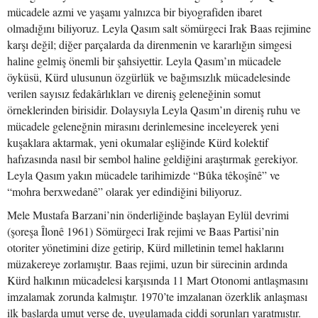
mücadele azmi ve yaşamı yalnızca bir biyografiden ibaret
olmadığını biliyoruz. Leyla Qasım salt sömürgeci Irak Baas rejimine
karşı değil; diğer parçalarda da direnmenin ve kararlığın simgesi
haline gelmiş önemli bir şahsiyettir. Leyla Qasım’ın mücadele
öyküsü, Kürd ulusunun özgürlük ve bağımsızlık mücadelesinde
verilen sayısız fedakârlıkları ve direniş geleneğinin somut
örneklerinden birisidir. Dolaysıyla Leyla Qasım’ın direniş ruhu ve
mücadele geleneğnin mirasını derinlemesine inceleyerek yeni
kuşaklara aktarmak, yeni okumalar eşliğinde Kürd kolektif
hafızasında nasıl bir sembol haline geldiğini araştırmak gerekiyor.
Leyla Qasım yakın mücadele tarihimizde “Bûka têkoşînê” ve
“mohra berxwedanê” olarak yer edindiğini biliyoruz.
Mele Mustafa Barzani’nin önderliğinde başlayan Eylül devrimi
(şoreşa Îlonê 1961) Sömürgeci Irak rejimi ve Baas Partisi’nin
otoriter yönetimini dize getirip, Kürd milletinin temel haklarını
müzakereye zorlamıştır. Baas rejimi, uzun bir sürecinin ardında
Kürd halkının mücadelesi karşısında 11 Mart Otonomi antlaşmasını
imzalamak zorunda kalmıştır. 1970’te imzalanan özerklik anlaşması
ilk başlarda umut verse de, uygulamada ciddi sorunları yaratmıştır.