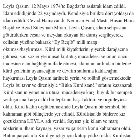
Leyla Qasım, 12 Mayıs 1974’te Bağdat’ta asılarak idam edildi.
İdam edildiğinde 22 yaşındaydı. Kendisiyle birlikte dört yoldaşı da
idam edildi: Cevad Hamavandi, Neriman Fuad Masti, Hasan Hama
Raşid ve Azad Süleyman Miran. Leyla Qasım, idam sehpasına
götürülürken cesur ve meydan okuyan bir duruş sergileyerek,
celladın yüzüne bakarak “Ey Reqîb” milli marşı
okuması/haykırması, Kürd milli kiyafetlerini giyerek darağacına
gitmesi, son sözleriyle ulusal kurtuluş mücadelesi ve onun öncü
iradesine olan bağlılığını ifade etmesi, idamının ardından binlerce
kürd gencinin uyanacağını ve devrim saflarına katılacağını
haykırması Leyla Qasım tarihteki yerini ve rolünü göstermektedir.
Leyla bu tavır ve direnişiyle “Bûka Kurdistanê” sıfatını kazanarak
Kürdistan’ın genelinde ulusal mücadeleye karşı büyük bir sempati
ve düşmana karşı ciddi bir tepkinin başat aktörü ve örgütleyicisi
oldu. Kürd kadın örgütlenmesinde Leyla Qasım bir sembol, bir
kahraman gibi bilinçlerde yer edindi. Kürdistan’da binlerce kız
çocuklarına LEYLA adı verildi. Sayısız şiir, kilam ve marş
sözlerinin ilham kaynağı, yazar ve şairlerin konu kahramanı oldu.
Bütün parçalarda Kürd gençliği için kutup yıldızı oldu. Kürdistan