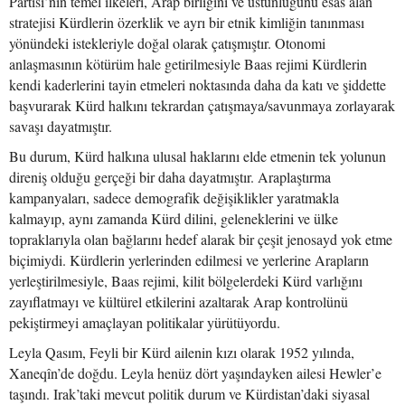
Partisi’nin temel ilkeleri, Arap birliğini ve üstünlüğünü esas alan
stratejisi Kürdlerin özerklik ve ayrı bir etnik kimliğin tanınması
yönündeki istekleriyle doğal olarak çatışmıştır. Otonomi
anlaşmasının kötürüm hale getirilmesiyle Baas rejimi Kürdlerin
kendi kaderlerini tayin etmeleri noktasında daha da katı ve şiddette
başvurarak Kürd halkını tekrardan çatışmaya/savunmaya zorlayarak
savaşı dayatmıştır.
Bu durum, Kürd halkına ulusal haklarını elde etmenin tek yolunun
direniş olduğu gerçeği bir daha dayatmıştır. Araplaştırma
kampanyaları, sadece demografik değişiklikler yaratmakla
kalmayıp, aynı zamanda Kürd dilini, geleneklerini ve ülke
topraklarıyla olan bağlarını hedef alarak bir çeşit jenosayd yok etme
biçimiydi. Kürdlerin yerlerinden edilmesi ve yerlerine Arapların
yerleştirilmesiyle, Baas rejimi, kilit bölgelerdeki Kürd varlığını
zayıflatmayı ve kültürel etkilerini azaltarak Arap kontrolünü
pekiştirmeyi amaçlayan politikalar yürütüyordu.
Leyla Qasım, Feyli bir Kürd ailenin kızı olarak 1952 yılında,
Xaneqîn’de doğdu. Leyla henüz dört yaşındayken ailesi Hewler’e
taşındı. Irak’taki mevcut politik durum ve Kürdistan’daki siyasal