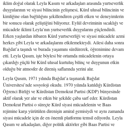
iklim doğal olarak Leyla Kasım ve arkadaşları arasında yurtseverlik
duygularının ve siyasi bilincinin gelişmesi, Kürd ulusal bilincinin ve
kimliğine olan bağlılığını şekillendiren çeşitli etken ve deneyimlerin
bir sonucu olarak geliştiğini biliyoruz. Eylül devriminin sıcaklığı ve
mücadele iklimi Leyla’nın yurtseverlik duygularını güçlendirdi.
Erken yaşlardan itibaren Kürd yurtseverliği ve siyasi mücadele azmi
herkes gibi Leyla ve arkadaşlarını etkilemekteydi. Ailesi daha sonra
Bağdat’a taşındı ve burada yaşamını sürdürerek, öğrenimine devam
etti. Leyla Qasım, işte böylesi bir ortamda mücadelenin ortaya
çıkardığı güçlü bir Kürd ulusal kurtuluş bilinç ve duygunun etkin
olduğu bir atmosfer de direniş saflarında yerini alır.
Leyla Qasım, 1971 yılında Bağdat’a taşınarak Bağdat
Üniversitesi’nde sosyoloji okudu. 1970 yılında katıldığı Kürdistan
Öğrenci Birliği ve Kürdistan Demokrat Partisi (KDP) bünyesinde
aktif olarak yer alır ve etkin bir şekilde çaba sarf eder. Kürdistan
Demokrat Partisi o süreçte Kürd siyasi mücadelenin ve Baas
rejimine karşı yürütülen direnişin amiral gemisiydi ve aynı zamanda
siyasi mücadele için de en önemli platformu temsil ediyordu. Leyla
Qasım ve arkadaşları, diğer politik aktörler gibi Baas Partisi ve