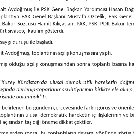
ait Aydoğmuş ile PSK Genel Başkan Yardımcısı Hasan Dağt
oplantıya PAK Genel Başkanı Mustafa Özçelik, PSK Genel
 Bakur Sözcüsü Hamit Kılıçaslan, PAK, PSK, PDK Bakur tems
Kürt siyasetçi katılım gösterdi.
 saygı duruşu ile başladı.
it Aydoğmuş, toplantının açılış konuşmasını yaptı.
ş olduğu açılış konuşmasından sonra toplantı basına kap
Kuzey Kürdistan’da ulusal demokratik hareketin dağınık
ığında derlenip-toparlanması ihtiyacının birlikte ele alını
rişinde bulunmak’’tı.
e belirlenen bu gündem çerçevesinde farklı görüş ve öneriler
toplantının ulusal-demokratik hareketin iç ilişkilerinin ve bir
 açısından taşıdığı öneme dikkat çektiler.
irmelerden sonra, bu toplantıların devamı yönünde görüş b