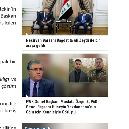
ekin’in
 Başkan
ilcileri
Neçirvan Barzani Bağdat’ta Ali Zeydi ile bir
araya geldi
alı bir
lığı ve
p, çözüm
PWK Genel Başkanı Mustafa Özçelik, PAK
ini dile
Genel Başkanı Hüseyin Yezdanpena’nın
likte iş
Oğlu İçin Kendisiyle Görüştü
Diyarbakır’da
WDR, Kü
irliğine