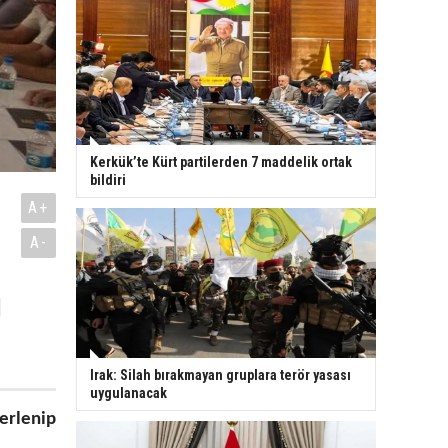
Kerkük’te Kürt partilerden 7 maddelik ortak
bildiri
A+
A-
l
Irak: Silah bırakmayan gruplara terör yasası
uygulanacak
erlenip