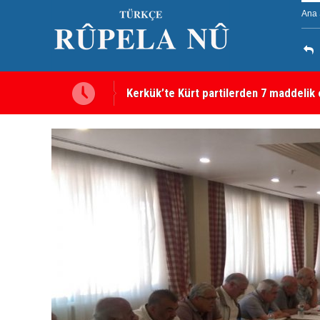
Ana 
Kerkük’te Kürt partilerden 7 maddelik o