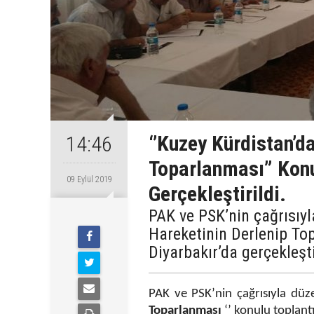
‘’Kuzey Kürdistan’d
14:46
Toparlanması” Konu
09 Eylül 2019
Gerçekleştirildi.
PAK ve PSK’nin çağrısıyl
Hareketinin Derlenip Top
Diyarbakır’da gerçekleşti
PAK ve PSK’nin çağrısıyla düze
Toparlanması
‘’ konulu toplant