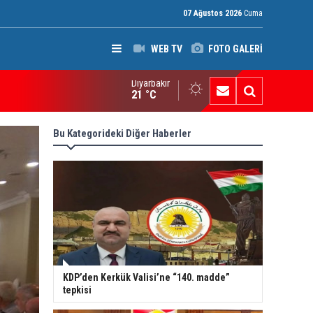
07 Ağustos 2026
Cuma
WEB TV
FOTO GALERİ
Diyarbakır
ak: Silah bırakmayan gruplara terör yasası uygulanacak
21 °C
Bu Kategorideki Diğer Haberler
KDP’den Kerkük Valisi’ne “140. madde”
tepkisi