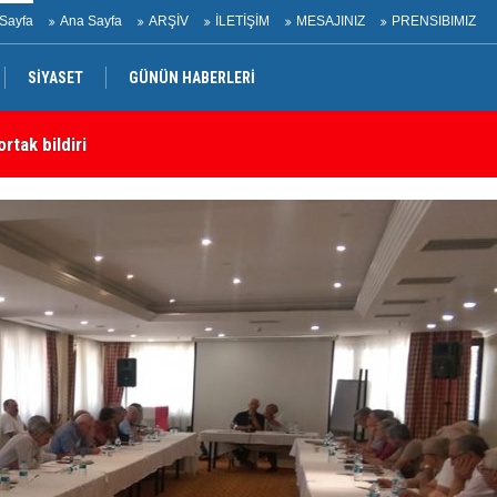
Sayfa
Ana Sayfa
ARŞİV
İLETİŞİM
MESAJINIZ
PRENSIBIMIZ
SİYASET
GÜNÜN HABERLERİ
rtak bildiri
Ir