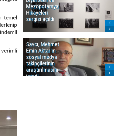
Mezopotamya
yayın y
Hikayeleri
Cosmo K
n temel
sergisi açıldı
program
sonlandı
erlenip
ündemli
Savcı, Mehmet
Kürdist
Emin Aktar'ın
Bölgesi 
 verimli
sosyal medya
Washing
takipçilerinin
Gündem
araştırılmasını
ile ilişkil
istedi