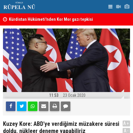
Kürdistan Hükümeti'nden Kor Mor gazı tepkisi
KDP’den Ke
11:53
23 Ocak 2020
Kuzey Kore: ABD'ye verdiğimiz müzakere süresi
A+
doldu, nükleer deneme yapabiliriz
A-