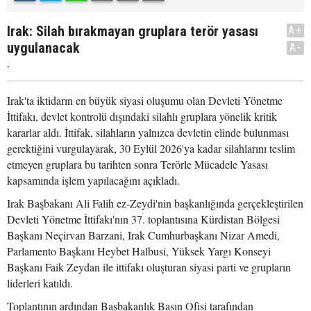
Irak: Silah bırakmayan gruplara terör yasası
A+
uygulanacak
A-
.
Irak'ta iktidarın en büyük siyasi oluşumu olan Devleti Yönetme
İttifakı, devlet kontrolü dışındaki silahlı gruplara yönelik kritik
kararlar aldı. İttifak, silahların yalnızca devletin elinde bulunması
gerektiğini vurgulayarak, 30 Eylül 2026'ya kadar silahlarını teslim
etmeyen gruplara bu tarihten sonra Terörle Mücadele Yasası
kapsamında işlem yapılacağını açıkladı.
Irak Başbakanı Ali Falih ez-Zeydi'nin başkanlığında gerçekleştirilen
Devleti Yönetme İttifakı'nın 37. toplantısına Kürdistan Bölgesi
Başkanı Neçirvan Barzani, Irak Cumhurbaşkanı Nizar Amedi,
Parlamento Başkanı Heybet Halbusi, Yüksek Yargı Konseyi
Başkanı Faik Zeydan ile ittifakı oluşturan siyasi parti ve grupların
liderleri katıldı.
Toplantının ardından Başbakanlık Basın Ofisi tarafından