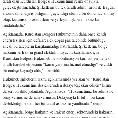
tarafı olan Kürdistan Bölgesi Hükümetinin resmi onayıyla
gerçekleştirilmelidir. Şirketlerin bu tek taraflı adımı, Erbil ile Bağdat
arasındaki enerji iş birliğinin güçlendiği olumlu bir dönemde atılmış
olup, kurumsal prosedürlere ve yerleşik ilişkilere haksız bir
müdahaledir."
Açıklamada, Kürdistan Bölgesi Hükümetinin daha önce kendi
enerji tesisleri için defalarca ek doğal gaz talebinde bulunduğu
ancak bu taleplerin karşılanmadığı hatırlatıldı. Şirketlerin, bölge
halkının ve Irak’ın genel elektrik ihtiyacını karşılamak için
Kürdistan Bölgesi Hükümeti ile koordinasyon kurmak yerine tek
taraflı hareket etmesinin "kamu yararına hizmet etmediği" ve ciddi
bir endişe kaynağı olduğu belirtildi.
Hükümet, şirketlerin resmi açıklamasında yer alan ve "Kürdistan
Bölgesi Hükümetine desteklerinden dolayı teşekkür edilen" kısmı
da sert bir dille yalanladı. Açıklamada, "Hükümetimiz bu adıma ne
onay vermiş ne de izin vermiştir. Dolayısıyla Erbil’in bu kararı
desteklediğine dair her türlü atıf asılsız ve yanıltıcıdır." denildi.
Açıklamada, bölge halkının ve Irak’ın enerji sektöründeki haklarını
korumak adına anayasal ve sözleşmeden doğan tüm yasal yollara