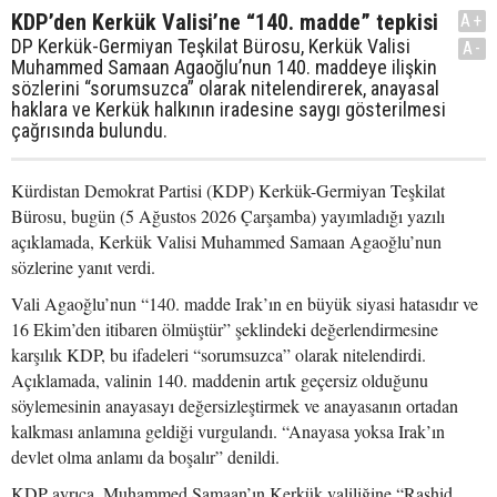
KDP’den Kerkük Valisi’ne “140. madde” tepkisi
A+
DP Kerkük-Germiyan Teşkilat Bürosu, Kerkük Valisi
A-
Muhammed Samaan Agaoğlu’nun 140. maddeye ilişkin
sözlerini “sorumsuzca” olarak nitelendirerek, anayasal
haklara ve Kerkük halkının iradesine saygı gösterilmesi
çağrısında bulundu.
Kürdistan Demokrat Partisi (KDP) Kerkük-Germiyan Teşkilat
Bürosu, bugün (5 Ağustos 2026 Çarşamba) yayımladığı yazılı
açıklamada, Kerkük Valisi Muhammed Samaan Agaoğlu’nun
sözlerine yanıt verdi.
Vali Agaoğlu’nun “140. madde Irak’ın en büyük siyasi hatasıdır ve
16 Ekim’den itibaren ölmüştür” şeklindeki değerlendirmesine
karşılık KDP, bu ifadeleri “sorumsuzca” olarak nitelendirdi.
Açıklamada, valinin 140. maddenin artık geçersiz olduğunu
söylemesinin anayasayı değersizleştirmek ve anayasanın ortadan
kalkması anlamına geldiği vurgulandı. “Anayasa yoksa Irak’ın
devlet olma anlamı da boşalır” denildi.
KDP ayrıca, Muhammed Samaan’ın Kerkük valiliğine “Rashid