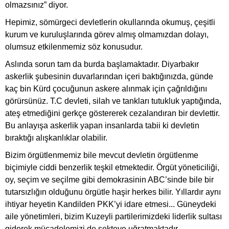
olmazsınız” diyor.
Hepimiz, sömürgeci devletlerin okullarında okumuş, çeşitli
kurum ve kuruluşlarında görev almış olmamızdan dolayı,
olumsuz etkilenmemiz söz konusudur.
Aslında sorun tam da burda başlamaktadır. Diyarbakır
askerlik şubesinin duvarlarından içeri baktığınızda, günde
kaç bin Kürd çocuğunun askere alınmak için çağrıldığını
görürsünüz. T.C devleti, silah ve tankları tutukluk yaptığında,
ateş etmediğini gerkçe göstererek cezalandıran bir devlettir.
Bu anlayışa askerlik yapan insanlarda tabii ki devletin
bıraktığı alışkanlıklar olabilir.
Bizim örgütlenmemiz bile mevcut devletin örgütlenme
biçimiyle ciddi benzerlik teşkil etmektedir. Örgüt yöneticiliği,
oy, seçim ve seçilme gibi demokrasinin ABC’sinde bile bir
tutarsızlığın olduğunu örgütle haşir herkes bilir. Yıllardır aynı
ihtiyar heyetin Kandilden PKK’yi idare etmesi... Güneydeki
aile yönetimleri, bizim Kuzeyli partilerimizdeki liderlik sultası
giderek mücadelemizi de sekteye uğratmaktadır.