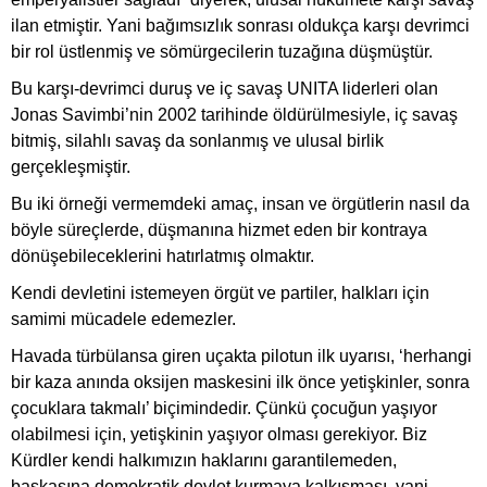
ilan etmiştir. Yani bağımsızlık sonrası oldukça karşı devrimci
bir rol üstlenmiş ve sömürgecilerin tuzağına düşmüştür.
Bu karşı-devrimci duruş ve iç savaş UNITA liderleri olan
Jonas Savimbi’nin 2002 tarihinde öldürülmesiyle, iç savaş
bitmiş, silahlı savaş da sonlanmış ve ulusal birlik
gerçekleşmiştir.
Bu iki örneği vermemdeki amaç, insan ve örgütlerin nasıl da
böyle süreçlerde, düşmanına hizmet eden bir kontraya
dönüşebileceklerini hatırlatmış olmaktır.
Kendi devletini istemeyen örgüt ve partiler, halkları için
samimi mücadele edemezler.
Havada türbülansa giren uçakta pilotun ilk uyarısı, ‘herhangi
bir kaza anında oksijen maskesini ilk önce yetişkinler, sonra
çocuklara takmalı’ biçimindedir. Çünkü çocuğun yaşıyor
olabilmesi için, yetişkinin yaşıyor olması gerekiyor. Biz
Kürdler kendi halkımızın haklarını garantilemeden,
başkasına demokratik devlet kurmaya kalkışması, yani