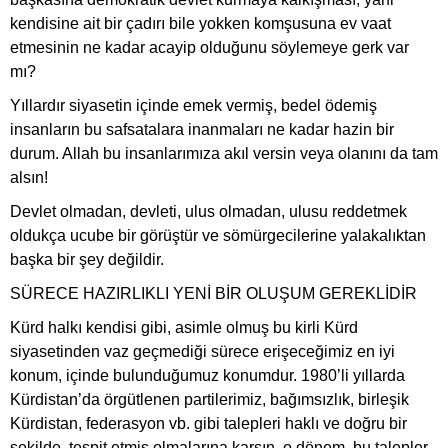
kendisine ait bir çadırı bile yokken komşusuna ev vaat
etmesinin ne kadar acayip olduğunu söylemeye gerk var
mı?
Yıllardır siyasetin içinde emek vermiş, bedel ödemiş
insanların bu safsatalara inanmaları ne kadar hazin bir
durum. Allah bu insanlarımıza akıl versin veya olanını da tam
alsın!
Devlet olmadan, devleti, ulus olmadan, ulusu reddetmek
oldukça ucube bir görüştür ve sömürgecilerine yalakalıktan
başka bir şey değildir.
SÜRECE HAZIRLIKLI YENİ BİR OLUŞUM GEREKLİDİR
Kürd halkı kendisi gibi, asimle olmuş bu kirli Kürd
siyasetinden vaz geçmediği sürece erişeceğimiz en iyi
konum, içinde bulunduğumuz konumdur. 1980’li yıllarda
Kürdistan’da örgütlenen partilerimiz, bağımsızlık, birleşik
Kürdistan, federasyon vb. gibi talepleri haklı ve doğru bir
şekilde tespit etmiş olmalarına karşın, o dönem, bu talepler,