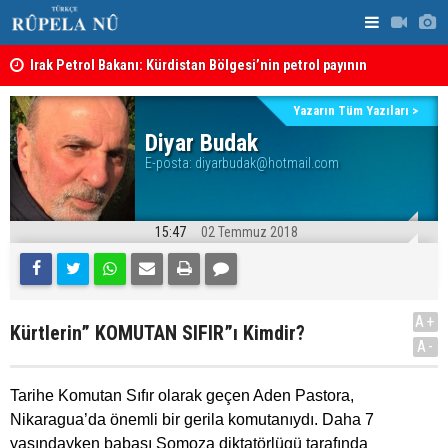
Irak Petrol Bakanı: Kürdistan Bölgesi’nin petrol payının
“Safları ne
artırılmasının önünde bir engel yok
Süleymaniye’de Komele karargahına saldırı
sonuçlar d
Yazarın Tüm Yazıları >
Diyar Budak
E-posta:
diyarbudak@hotmail.com
15:47
02 Temmuz 2018
A+
Kürtlerin” KOMUTAN SIFIR”ı Kimdir?
A-
Tarihe Komutan Sıfır olarak geçen Aden Pastora,
Nikaragua’da önemli bir gerila komutanıydı. Daha 7
yaşındayken babası Somoza diktatörlügü tarafında