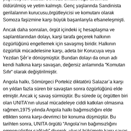
öldürülmüş ve yetim kalmıştı. Genç yaşlarında Sandinista
gerilalarının kurucusu,örgütleyicisi ve komutanı olarak
Somoza faşizmine karşı büyük başarılarıyla efsaneleşmişti.
Ancak daha sonraları, örgüt içindeki iç hesaplaşma ve
saplantılarından dolayı, karşi tarafa geçerek halkının
özgürlüğünü engellemek için savaşmış biridir. Halkının
özgürlük mücadelesine karşı, adeta bir Korucuya veya
Yezdan Şêr’e dönüşmüştür. Bundan dolayı da onun adı
kendi halkına karşı savaşan, değersiz anlamında “Komutan
Sıfır“ olarak değiştirilmiştir.
Angola halkı, Sömürgeci Portekiz diktatörü Salazar’a karşı
on yıldan fazla süren bir savaştan sonra özgürlüğünü elde
etmiştir. Ancak iç savaş sürmüştür. Bu sürede üç örgütten biri
olan UNITA’nın ulusal mücadeleye ciddi katkıları olmasına
rağmen,1975 yılında Angola halkı bağımsızlığını elde
ettikten sonra karşı-devrimci bir konuma düşmüştür. Bu
tarihten sonra, UNITA örgütü “Angola’nın bağımsızlığını
emperyalistler sağladı” diyerek, ulusal hükümete karşı savaş