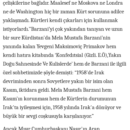
çelişkilerine bağlıdır. Maalesef ne Moskova ne Londra
ne de Washington hiç bir zaman Kürt sorununa adilce
yaklaşmadı. Kürtleri kendi çıkarları için kullanmak
istiyorlardı.’’Barzani’yi çok yakından tanıyan ve uzun
bir sure Kürdistan'da Mela Mustafa Barzani’nin
yanında kalan Yevgeni Maksimoviç Primakov hem
kendi hatıra kitabında ‘Konfedıtsial (Gizli. E.Ö),Yakın
Doğu Sahnesinde Ve Kulislerde’ hem de Barzani ile ilgili
özel sohbetimizde şöyle demişti: “1958'de Irak
devriminden sonra Sovyetlere yakın bir isim olan
Kasım, iktidara geldi. Mela Mustafa Barzani hem
Kasım'ın korunması hem de Kürtlerin durumunun
Irak'ta iyileşmesi için, 1958 yılında Irak'a dönüyor ve
büyük bir sevgi coşkusuyla karşılanıyor.”
Ancak Mısır Cumhurbaşkanı Nasır'ın Arap