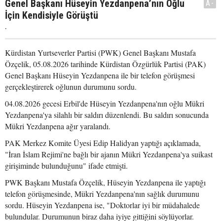
Genel Başkanı Hüseyin Yezdanpena’nın Oğlu
A-
İçin Kendisiyle Görüştü
.
Kürdistan Yurtseverler Partisi (PWK) Genel Başkanı Mustafa
Özçelik, 05.08.2026 tarihinde Kürdistan Özgürlük Partisi (PAK)
Genel Başkanı Hüseyin Yezdanpena ile bir telefon görüşmesi
gerçekleştirerek oğlunun durumunu sordu.
04.08.2026 gecesi Erbil'de Hüseyin Yezdanpena'nın oğlu Mükri
Yezdanpena'ya silahlı bir saldırı düzenlendi. Bu saldırı sonucunda
Mükri Yezdanpena ağır yaralandı.
PAK Merkez Komite Üyesi Edip Halidyan yaptığı açıklamada,
"İran İslam Rejimi'ne bağlı bir ajanın Mükri Yezdanpena'ya suikast
girişiminde bulunduğunu" ifade etmişti.
PWK Başkanı Mustafa Özçelik, Hüseyin Yezdanpena ile yaptığı
telefon görüşmesinde, Mükri Yezdanpena'nın sağlık durumunu
sordu. Hüseyin Yezdanpena ise, "Doktorlar iyi bir müdahalede
bulundular. Durumunun biraz daha iyiye gittiğini söylüyorlar.