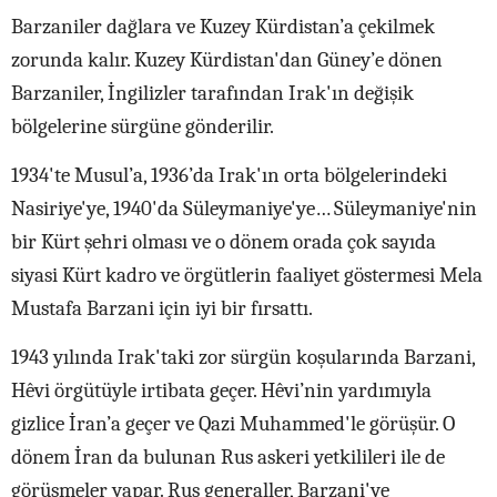
Barzaniler dağlara ve Kuzey Kürdistan’a çekilmek
zorunda kalır. Kuzey Kürdistan'dan Güney’e dönen
Barzaniler, İngilizler tarafından Irak'ın değişik
bölgelerine sürgüne gönderilir.
1934'te Musul’a, 1936’da Irak'ın orta bölgelerindeki
Nasiriye'ye, 1940'da Süleymaniye'ye… Süleymaniye'nin
bir Kürt şehri olması ve o dönem orada çok sayıda
siyasi Kürt kadro ve örgütlerin faaliyet göstermesi Mela
Mustafa Barzani için iyi bir fırsattı.
1943 yılında Irak'taki zor sürgün koşularında Barzani,
Hêvi örgütüyle irtibata geçer. Hêvi’nin yardımıyla
gizlice İran’a geçer ve Qazi Muhammed'le görüşür. O
dönem İran da bulunan Rus askeri yetkilileri ile de
görüşmeler yapar. Rus generaller, Barzani'ye