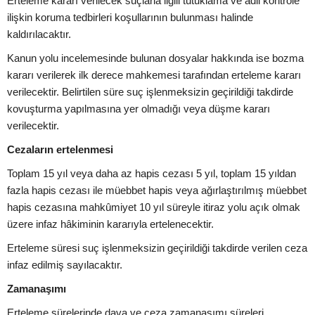
Erteleme kararı verilecek suçlarla ilgili tutuklama ve adli kontrole
ilişkin koruma tedbirleri koşullarının bulunması halinde
kaldırılacaktır.
Kanun yolu incelemesinde bulunan dosyalar hakkında ise bozma
kararı verilerek ilk derece mahkemesi tarafından erteleme kararı
verilecektir. Belirtilen süre suç işlenmeksizin geçirildiği takdirde
kovuşturma yapılmasına yer olmadığı veya düşme kararı
verilecektir.
Cezaların ertelenmesi
Toplam 15 yıl veya daha az hapis cezası 5 yıl, toplam 15 yıldan
fazla hapis cezası ile müebbet hapis veya ağırlaştırılmış müebbet
hapis cezasına mahkûmiyet 10 yıl süreyle itiraz yolu açık olmak
üzere infaz hâkiminin kararıyla ertelenecektir.
Erteleme süresi suç işlenmeksizin geçirildiği takdirde verilen ceza
infaz edilmiş sayılacaktır.
Zamanaşımı
Erteleme sürelerinde dava ve ceza zamanaşımı süreleri