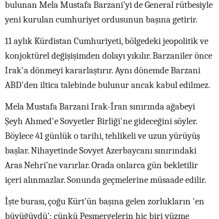
bulunan Mela Mustafa Barzani’yi de General rütbesiyle
yeni kurulan cumhuriyet ordusunun başına getirir.
11 aylık Kürdistan Cumhuriyeti, bölgedeki jeopolitik ve
konjoktürel değişişimden dolayı yıkılır. Barzaniler önce
Irak'a dönmeyi kararlaştırır. Aynı dönemde Barzani
ABD'den iltica talebinde bulunur ancak kabul edilmez.
Mela Mustafa Barzani Irak-İran sınırında ağabeyi
Şeyh Ahmed'e Sovyetler Birliği'ne gideceğini söyler.
Böylece 41 günlük o tarihi, tehlikeli ve uzun yürüyüş
başlar. Nihayetinde Sovyet Azerbaycanı sınırındaki
Aras Nehri’ne varırlar. Orada onlarca gün bekletilir
içeri alınmazlar. Sonunda geçmelerine müsaade edilir.
İşte burası, çoğu Kürt’ün başına gelen zorlukların 'en
büyüğüydü’; çünkü Peşmergelerin hiç biri yüzme