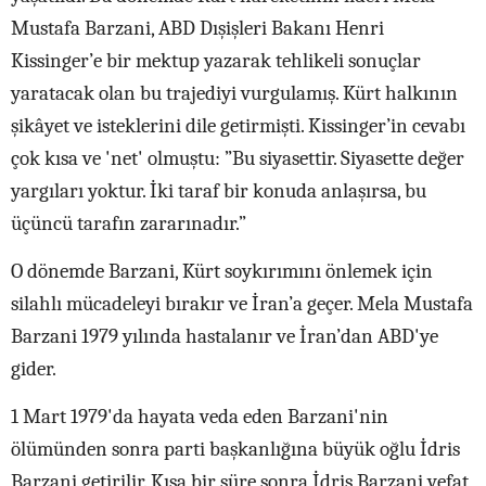
Mustafa Barzani, ABD Dışişleri Bakanı Henri
Kissinger’e bir mektup yazarak tehlikeli sonuçlar
yaratacak olan bu trajediyi vurgulamış. Kürt halkının
şikâyet ve isteklerini dile getirmişti. Kissinger’in cevabı
çok kısa ve 'net' olmuştu: ”Bu siyasettir. Siyasette değer
yargıları yoktur. İki taraf bir konuda anlaşırsa, bu
üçüncü tarafın zararınadır.”
O dönemde Barzani, Kürt soykırımını önlemek için
silahlı mücadeleyi bırakır ve İran’a geçer. Mela Mustafa
Barzani 1979 yılında hastalanır ve İran’dan ABD'ye
gider.
1 Mart 1979'da hayata veda eden Barzani'nin
ölümünden sonra parti başkanlığına büyük oğlu İdris
Barzani getirilir. Kısa bir süre sonra İdris Barzani vefat