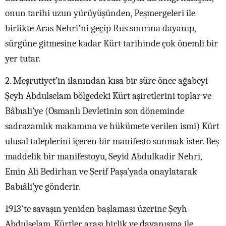
onun tarihi uzun yürüyüşünden, Peşmergeleri ile
birlikte Aras Nehri'ni geçip Rus sınırına dayanıp,
sürgüne gitmesine kadar Kürt tarihinde çok önemli bir
yer tutar.
2. Meşrutiyet’in ilanından kısa bir süre önce ağabeyi
Şeyh Abdulselam bölgedeki Kürt aşiretlerini toplar ve
Bâbıali’ye (Osmanlı Devletinin son döneminde
sadrazamlık makamına ve hükümete verilen ismi) Kürt
ulusal taleplerini içeren bir manifesto sunmak ister. Beş
maddelik bir manifestoyu, Seyid Abdulkadir Nehri,
Emin Ali Bedirhan ve Şerif Paşa’yada onaylatarak
Babıâli’ye gönderir.
1913'te savaşın yeniden başlaması üzerine Şeyh
Abdulselam, Kürtler arası birlik ve dayanışma ile