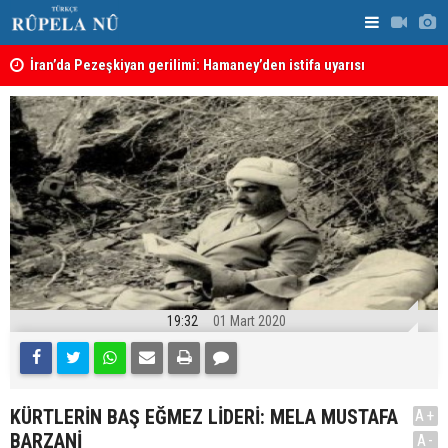
şte
İran’da Pezeşkiyan gerilimi: Hamaney’den istifa uyarısı
Israel Hayo
gruplara k
19:32
01 Mart 2020
KÜRTLERİN BAŞ EĞMEZ LİDERİ: MELA MUSTAFA
A+
BARZANİ
A-