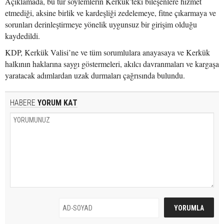
Açıklamada, bu tür söylemlerin Kerkük’teki bileşenlere hizmet
etmediği, aksine birlik ve kardeşliği zedelemeye, fitne çıkarmaya ve
sorunları derinleştirmeye yönelik uygunsuz bir girişim olduğu
kaydedildi.
KDP, Kerkük Valisi’ne ve tüm sorumlulara anayasaya ve Kerkük
halkının haklarına saygı göstermeleri, akılcı davranmaları ve kargaşa
yaratacak adımlardan uzak durmaları çağrısında bulundu.
HABERE
YORUM KAT