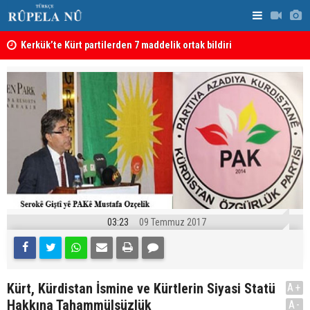
Kerkük’te Kürt partilerden 7 maddelik ortak bildiri
Irak: Silah
03:23
09 Temmuz 2017
Kürt, Kürdistan İsmine ve Kürtlerin Siyasi Statü
A+
Hakkına Tahammülsüzlük
A-