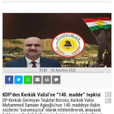
11:01
06 Ağustos 2026
KDP’den Kerkük Valisi’ne “140. madde” tepkisi
A+
DP Kerkük-Germiyan Teşkilat Bürosu, Kerkük Valisi
A-
Muhammed Samaan Agaoğlu’nun 140. maddeye ilişkin
sözlerini “sorumsuzca” olarak nitelendirerek, anayasal