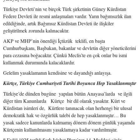
Türkiye Devleti’nin ve birçok Türk şirketinin Güney Kürdistan
Federe Devleti ile resmi anlaşmaları vardır. Yarın bağımsızlık ilan
edildiğinde, artık Bağımsız Kürdistan Devleti ile ilişkiler
geliştirilmek zorunda kalınacaktır.
AKP ve MHP’nin önerdiği İçtüzük teklifi, en başta
Cumhurbaşkanı, Başbakan, bakanlar ve devletin diğer yöneticilerini
para cezasına boğacaktır. Çünkü Meclis’te en çok onlar bu ismi
kullanmak durumunda kalacaklardır.
Gelelim yasaklamanın kendisine ve dayandığı anlayışa.
Kürtçe, Türkiye Cumhuriyeti Tarihi Boyunca Hep Yasaklanmıştır
Türkiye’de dünden bugüne yapılan bütün Anayasa’larda ve ilgili
diğer tüm Kanunlarda Kürtçe bir dil olarak yasaktır. Kürt ve
Kürdistan isimleri de, Kürtlere tanınacak olan herhengi bir ulusal
demokratik hak ve özgürlük talebi de hep yasaklanmıştır… Bu
yasak sadece kanunlarda kalmamış dönem dönem günlük yaşamda
Kürtçenin kullanılmasını yasaklamaya kadar vardırılmıştır.
8 Eylül 1925 tarihli Şark Islahat Planı’nın 14. Maddesi şöyle