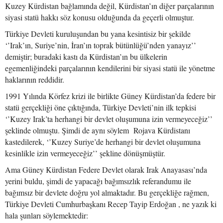
Kuzey Kürdistan bağlamında değil, Kürdistan’ın diğer parçalarının
siyasi statü hakkı söz konusu olduğunda da geçerli olmuştur.
Türkiye Devleti kuruluşundan bu yana kesintisiz bir şekilde
‘’Irak’ın, Suriye’nin, İran’ın toprak bütünlüğü’nden yanayız’’
demiştir; buradaki kastı da Kürdistan’ın bu ülkelerin
egemenliğindeki parçalarının kendilerini bir siyasi statü ile yönetme
haklarının reddidir.
1991 Yılında Körfez krizi ile birlikte Güney Kürdistan’da federe bir
statü gerçekliği öne çıktığında, Türkiye Devleti’nin ilk tepkisi
‘’Kuzey Irak’ta herhangi bir devlet oluşumuna izin vermeyeceğiz’’
şeklinde olmuştu. Şimdi de aynı söylem Rojava Kürdistanı
kastedilerek, ‘’Kuzey Suriye’de herhangi bir devlet oluşumuna
kesinlikle izin vermeyeceğiz’’ şekline dönüşmüştür.
Ama Güney Kürdistan Federe Devlet olarak Irak Anayasası’nda
yerini buldu, şimdi de yapacağı bağımsızlık referandumu ile
bağımsız bir devlete doğru yol almaktadır. Bu gerçekliğe rağmen,
Türkiye Devleti Cumhurbaşkanı Recep Tayip Erdoğan , ne yazık ki
hala şunları söylemektedir: