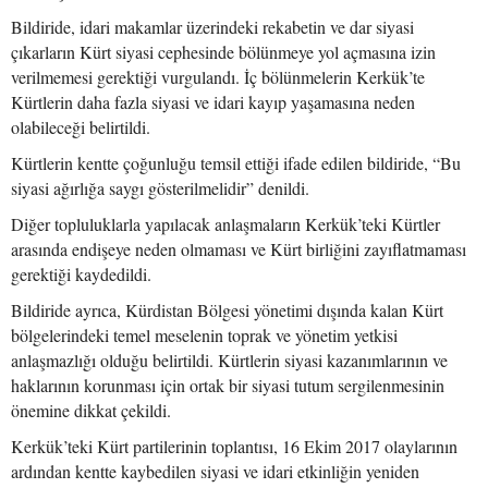
Bildiride, idari makamlar üzerindeki rekabetin ve dar siyasi
çıkarların Kürt siyasi cephesinde bölünmeye yol açmasına izin
verilmemesi gerektiği vurgulandı. İç bölünmelerin Kerkük’te
Kürtlerin daha fazla siyasi ve idari kayıp yaşamasına neden
olabileceği belirtildi.
Kürtlerin kentte çoğunluğu temsil ettiği ifade edilen bildiride, “Bu
siyasi ağırlığa saygı gösterilmelidir” denildi.
Diğer topluluklarla yapılacak anlaşmaların Kerkük’teki Kürtler
arasında endişeye neden olmaması ve Kürt birliğini zayıflatmaması
gerektiği kaydedildi.
Bildiride ayrıca, Kürdistan Bölgesi yönetimi dışında kalan Kürt
bölgelerindeki temel meselenin toprak ve yönetim yetkisi
anlaşmazlığı olduğu belirtildi. Kürtlerin siyasi kazanımlarının ve
haklarının korunması için ortak bir siyasi tutum sergilenmesinin
önemine dikkat çekildi.
Kerkük’teki Kürt partilerinin toplantısı, 16 Ekim 2017 olaylarının
ardından kentte kaybedilen siyasi ve idari etkinliğin yeniden