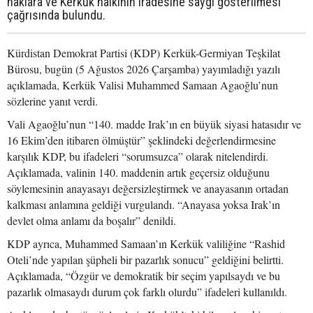
haklara ve Kerkük halkının iradesine saygı gösterilmesi
çağrısında bulundu.
Kürdistan Demokrat Partisi (KDP) Kerkük-Germiyan Teşkilat
Bürosu, bugün (5 Ağustos 2026 Çarşamba) yayımladığı yazılı
açıklamada, Kerkük Valisi Muhammed Samaan Agaoğlu’nun
sözlerine yanıt verdi.
Vali Agaoğlu’nun “140. madde Irak’ın en büyük siyasi hatasıdır ve
16 Ekim’den itibaren ölmüştür” şeklindeki değerlendirmesine
karşılık KDP, bu ifadeleri “sorumsuzca” olarak nitelendirdi.
Açıklamada, valinin 140. maddenin artık geçersiz olduğunu
söylemesinin anayasayı değersizleştirmek ve anayasanın ortadan
kalkması anlamına geldiği vurgulandı. “Anayasa yoksa Irak’ın
devlet olma anlamı da boşalır” denildi.
KDP ayrıca, Muhammed Samaan’ın Kerkük valiliğine “Rashid
Oteli’nde yapılan şüpheli bir pazarlık sonucu” geldiğini belirtti.
Açıklamada, “Özgür ve demokratik bir seçim yapılsaydı ve bu
pazarlık olmasaydı durum çok farklı olurdu” ifadeleri kullanıldı.