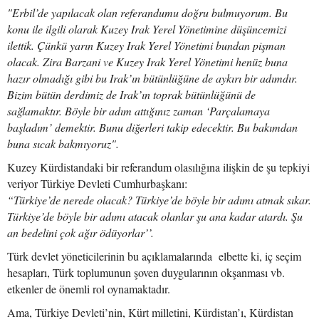
"Erbil’de yapılacak olan referandumu doğru bulmuyorum. Bu
konu ile ilgili olarak Kuzey Irak Yerel Yönetimine düşüncemizi
ilettik. Çünkü yarın Kuzey Irak Yerel Yönetimi bundan pişman
olacak. Zira Barzani ve Kuzey Irak Yerel Yönetimi henüz buna
hazır olmadığı gibi bu Irak’ın bütünlüğüne de aykırı bir adımdır.
Bizim bütün derdimiz de Irak’ın toprak bütünlüğünü de
sağlamaktır. Böyle bir adım attığınız zaman ‘Parçalamaya
başladım’ demektir. Bunu diğerleri takip edecektir. Bu bakımdan
buna sıcak bakmıyoruz".
Kuzey Kürdistandaki bir referandum olasılığına ilişkin de şu tepkiyi
veriyor Türkiye Devleti Cumhurbaşkanı:
“Türkiye’de nerede olacak? Türkiye’de böyle bir adımı atmak sıkar.
Türkiye’de böyle bir adımı atacak olanlar şu ana kadar atardı. Şu
an bedelini çok ağır ödüyorlar’’.
Türk devlet yöneticilerinin bu açıklamalarında elbette ki, iç seçim
hesapları, Türk toplumunun şoven duygularının okşanması vb.
etkenler de önemli rol oynamaktadır.
Ama, Türkiye Devleti’nin, Kürt milletini, Kürdistan’ı, Kürdistan