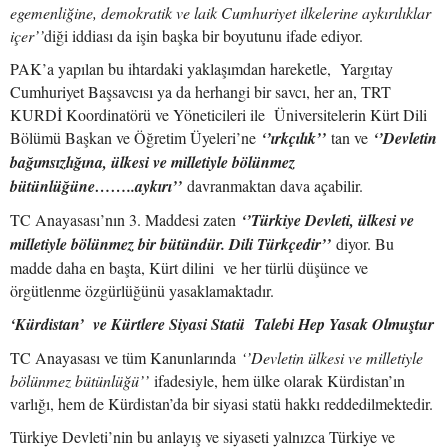
egemenliğine, demokratik ve laik Cumhuriyet ilkelerine aykırılıklar
içer’’
diği iddiası da işin başka bir boyutunu ifade ediyor.
PAK’a yapılan bu ihtardaki yaklaşımdan hareketle, Yargıtay
Cumhuriyet Başsavcısı ya da herhangi bir savcı, her an, TRT
KURDİ Koordinatörü ve Yöneticileri ile Üniversitelerin Kürt Dili
Bölümü Başkan ve Öğretim Üyeleri’ne
‘’ırkçılık’’
tan ve
‘’Devletin
bağımsızlığına, ülkesi ve milletiyle bölünmez
bütünlüğüne……..aykırı’’
davranmaktan dava açabilir.
TC Anayasası’nın 3. Maddesi zaten
‘’Türkiye Devleti, ülkesi ve
milletiyle bölünmez bir bütündür. Dili Türkçedir’’
diyor. Bu
madde daha en başta, Kürt dilini ve her türlü düşünce ve
örgütlenme özgürlüğünü yasaklamaktadır.
‘Kürdistan’ ve Kürtlere Siyasi Statü Talebi Hep Yasak Olmuştur
TC Anayasası ve tüm Kanunlarında
‘’Devletin ülkesi ve milletiyle
bölünmez bütünlüğü’’
ifadesiyle, hem ülke olarak Kürdistan’ın
varlığı, hem de Kürdistan’da bir siyasi statü hakkı reddedilmektedir.
Türkiye Devleti’nin bu anlayış ve siyaseti yalnızca Türkiye ve