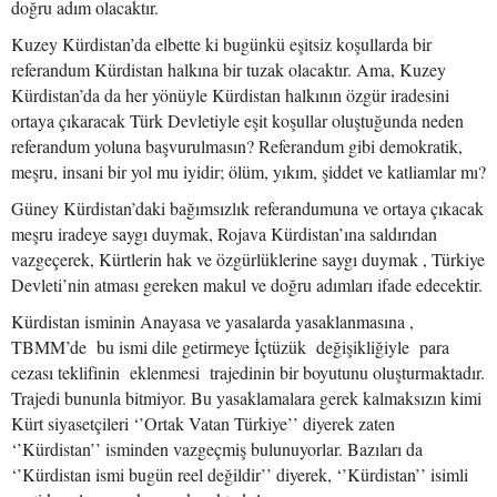
doğru adım olacaktır.
Kuzey Kürdistan’da elbette ki bugünkü eşitsiz koşullarda bir
referandum Kürdistan halkına bir tuzak olacaktır. Ama, Kuzey
Kürdistan’da da her yönüyle Kürdistan halkının özgür iradesini
ortaya çıkaracak Türk Devletiyle eşit koşullar oluştuğunda neden
referandum yoluna başvurulmasın? Referandum gibi demokratik,
meşru, insani bir yol mu iyidir; ölüm, yıkım, şiddet ve katliamlar mı?
Güney Kürdistan’daki bağımsızlık referandumuna ve ortaya çıkacak
meşru iradeye saygı duymak, Rojava Kürdistan’ına saldırıdan
vazgeçerek, Kürtlerin hak ve özgürlüklerine saygı duymak , Türkiye
Devleti’nin atması gereken makul ve doğru adımları ifade edecektir.
Kürdistan isminin Anayasa ve yasalarda yasaklanmasına ,
TBMM’de bu ismi dile getirmeye İçtüzük değişikliğiyle para
cezası teklifinin eklenmesi trajedinin bir boyutunu oluşturmaktadır.
Trajedi bununla bitmiyor. Bu yasaklamalara gerek kalmaksızın kimi
Kürt siyasetçileri ‘’Ortak Vatan Türkiye’’ diyerek zaten
‘’Kürdistan’’ isminden vazgeçmiş bulunuyorlar. Bazıları da
‘’Kürdistan ismi bugün reel değildir’’ diyerek, ‘’Kürdistan’’ isimli