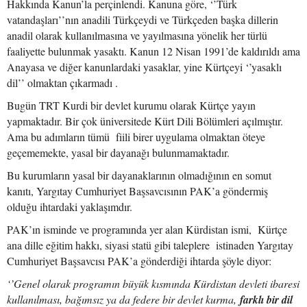
Hakkında Kanun’la perçinlendi. Kanuna göre, ‘’Türk
vatandaşları’’nın anadili Türkçeydi ve Türkçeden başka dillerin
anadil olarak kullanılmasına ve yayılmasına yönelik her türlü
faaliyette bulunmak yasaktı. Kanun 12 Nisan 1991’de kaldırıldı ama
Anayasa ve diğer kanunlardaki yasaklar, yine Kürtçeyi ‘’yasaklı
dil’’ olmaktan çıkarmadı .
Bugün TRT Kurdi bir devlet kurumu olarak Kürtçe yayın
yapmaktadır. Bir çok üniversitede Kürt Dili Bölümleri açılmıştır.
Ama bu adımların tümü fiili birer uygulama olmaktan öteye
geçememekte, yasal bir dayanağı bulunmamaktadır.
Bu kurumların yasal bir dayanaklarının olmadığının en somut
kanıtı, Yargıtay Cumhuriyet Başsavcısının PAK’a göndermiş
olduğu ihtardaki yaklaşımdır.
PAK’ın isminde ve programında yer alan Kürdistan ismi, Kürtçe
ana dille eğitim hakkı, siyasi statü gibi taleplere istinaden Yargıtay
Cumhuriyet Başsavcısı PAK’a gönderdiği ihtarda şöyle diyor:
‘’Genel olarak programın büyük kısmında Kürdistan devleti ibaresi
kullanılması, bağımsız ya da federe bir devlet kurma,
farklı bir dil