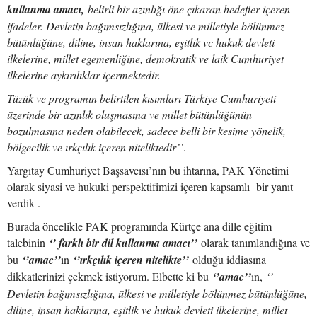
kullanma amacı,
belirli bir azınlığı öne çıkaran hedefler içeren
ifadeler. Devletin bağımsızlığına, ülkesi ve milletiyle bölünmez
bütünlüğüne, diline, insan haklarına, eşitlik vc hukuk devleti
ilkelerine, millet egemenliğine, demokratik ve laik Cumhuriyet
ilkelerine aykırılıklar içermektedir.
Tüzük ve programın belirtilen kısımları Türkiye Cumhuriyeti
üzerinde bir azınlık oluşmasına ve millet bütünlüğünün
bozulmasına neden olabilecek, sadece belli bir kesime yönelik,
bölgecilik ve ırkçılık içeren niteliktedir’’
.
Yargıtay Cumhuriyet Başsavcısı’nın bu ihtarına, PAK Yönetimi
olarak siyasi ve hukuki perspektifimizi içeren kapsamlı bir yanıt
verdik .
Burada öncelikle PAK programında Kürtçe ana dille eğitim
talebinin
‘’ farklı bir dil kullanma amacı’’
olarak tanımlandığına ve
bu
‘’amac’’
ın
‘’ırkçılık içeren nitelikte’’
olduğu iddiasına
dikkatlerinizi çekmek istiyorum. Elbette ki bu
‘’amac’’
ın,
‘’
Devletin bağımsızlığına, ülkesi ve milletiyle bölünmez bütünlüğüne,
diline, insan haklarına, eşitlik ve hukuk devleti ilkelerine, millet