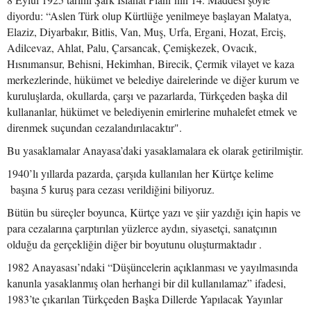
diyordu: “Aslen Türk olup Kürtlüğe yenilmeye başlayan Malatya,
Elaziz, Diyarbakır, Bitlis, Van, Muş, Urfa, Ergani, Hozat, Erciş,
Adilcevaz, Ahlat, Palu, Çarsancak, Çemişkezek, Ovacık,
Hısnımansur, Behisni, Hekimhan, Birecik, Çermik vilayet ve kaza
merkezlerinde, hükümet ve belediye dairelerinde ve diğer kurum ve
kuruluşlarda, okullarda, çarşı ve pazarlarda, Türkçeden başka dil
kullananlar, hükümet ve belediyenin emirlerine muhalefet etmek ve
direnmek suçundan cezalandırılacaktır".
Bu yasaklamalar Anayasa’daki yasaklamalara ek olarak getirilmiştir.
1940’lı yıllarda pazarda, çarşıda kullanılan her Kürtçe kelime
başına 5 kuruş para cezası verildiğini biliyoruz.
Bütün bu süreçler boyunca, Kürtçe yazı ve şiir yazdığı için hapis ve
para cezalarına çarptırılan yüzlerce aydın, siyasetçi, sanatçının
olduğu da gerçekliğin diğer bir boyutunu oluşturmaktadır .
1982 Anayasası’ndaki “Düşüncelerin açıklanması ve yayılmasında
kanunla yasaklanmış olan herhangi bir dil kullanılamaz” ifadesi,
1983’te çıkarılan Türkçeden Başka Dillerde Yapılacak Yayınlar