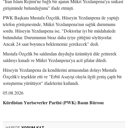
"İran İslam Rejimi'ne bağlı bir ajanın Mükri Yezdanpena'ya suikast
girişiminde bulunduğunu" ifade etmişti.
PWK Başkanı Mustafa Özçelik, Hüseyin Yezdanpena ile yaptığı
telefon görüşmesinde, Mükri Yezdanpena'nın sağlık durumunu
sordu. Hüseyin Yezdanpena ise, "Doktorlar iyi bir müdahalede
bulundular. Durumunun biraz daha iyiye gittiğini söylüyorlar.
Ancak 24 saat boyunca beklememiz gerekecek" dedi.
Mustafa Özçelik bu saldırıdan duyduğu üzüntüyü dile getirerek
saldırıyı kınadı ve Mükri Yezdanpena'ya acil şifalar diledi.
Hüseyin Yezdanpena da kendilerini armasından dolayı Mustafa
Özçelik'e teşekkür etti ve "Erbil Asayişi olayla ilgili geniş çaplı bir
soruşturma yürütüyor" ifadelerini kullandı.
05.08.2026
Kürdistan Yurtseverler Partisi (PWK) Basın Bürosu