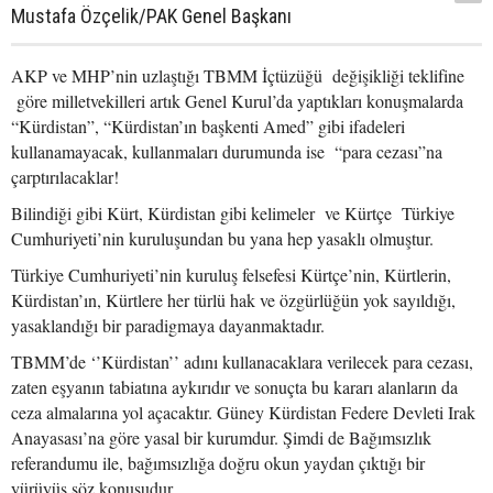
Mustafa Özçelik/PAK Genel Başkanı
AKP ve MHP’nin uzlaştığı TBMM İçtüzüğü değişikliği teklifine
göre milletvekilleri artık Genel Kurul’da yaptıkları konuşmalarda
“Kürdistan”, “Kürdistan’ın başkenti Amed” gibi ifadeleri
kullanamayacak, kullanmaları durumunda ise “para cezası”na
çarptırılacaklar!
Bilindiği gibi Kürt, Kürdistan gibi kelimeler ve Kürtçe Türkiye
Cumhuriyeti’nin kuruluşundan bu yana hep yasaklı olmuştur.
Türkiye Cumhuriyeti’nin kuruluş felsefesi Kürtçe’nin, Kürtlerin,
Kürdistan’ın, Kürtlere her türlü hak ve özgürlüğün yok sayıldığı,
yasaklandığı bir paradigmaya dayanmaktadır.
TBMM’de ‘’Kürdistan’’ adını kullanacaklara verilecek para cezası,
zaten eşyanın tabiatına aykırıdır ve sonuçta bu kararı alanların da
ceza almalarına yol açacaktır. Güney Kürdistan Federe Devleti Irak
Anayasası’na göre yasal bir kurumdur. Şimdi de Bağımsızlık
referandumu ile, bağımsızlığa doğru okun yaydan çıktığı bir
yürüyüş söz konusudur.