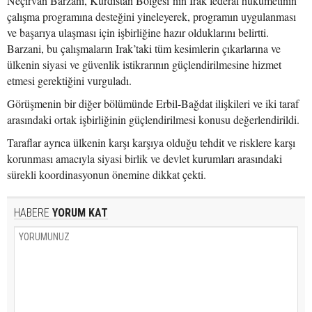
Neçirvan Barzani, Kürdistan Bölgesi’nin Irak federal hükümetinin
çalışma programına desteğini yineleyerek, programın uygulanması
ve başarıya ulaşması için işbirliğine hazır olduklarını belirtti.
Barzani, bu çalışmaların Irak’taki tüm kesimlerin çıkarlarına ve
ülkenin siyasi ve güvenlik istikrarının güçlendirilmesine hizmet
etmesi gerektiğini vurguladı.
Görüşmenin bir diğer bölümünde Erbil-Bağdat ilişkileri ve iki taraf
arasındaki ortak işbirliğinin güçlendirilmesi konusu değerlendirildi.
Taraflar ayrıca ülkenin karşı karşıya olduğu tehdit ve risklere karşı
korunması amacıyla siyasi birlik ve devlet kurumları arasındaki
sürekli koordinasyonun önemine dikkat çekti.
HABERE
YORUM KAT