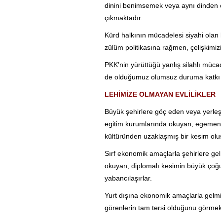
dinini benimsemek veya aynı dinden o
çıkmaktadır.
Kürd halkının mücadelesi siyahi olan
zülüm politikasına rağmen, çelişkimizi
PKK’nin yürüttüğü yanlış silahlı mücad
de olduğumuz olumsuz duruma katkı
LEHİMİZE OLMAYAN EVLİLİKLER
Büyük şehirlere göç eden veya yerleşe
egitim kurumlarında okuyan, egemen u
kültüründen uzaklaşmış bir kesim olu
Sırf ekonomik amaçlarla şehirlere ge
okuyan, diplomalı kesimin büyük çoğu
yabancılaşırlar.
Yurt dışına ekonomik amaçlarla gelmi
görenlerin tam tersi olduğunu görmek