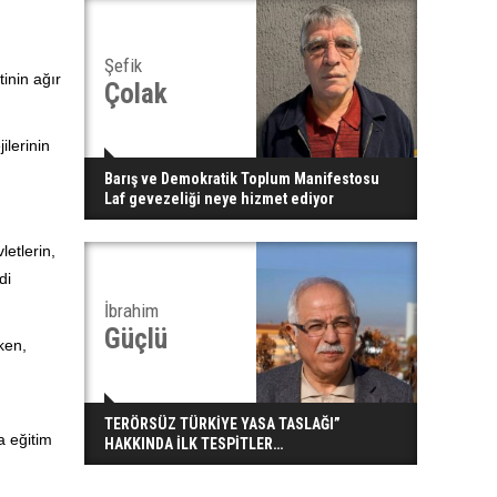
Şefik
inin ağır
Çolak
ilerinin
Barış ve Demokratik Toplum Manifestosu
Laf gevezeliği neye hizmet ediyor
etlerin,
di
İbrahim
Güçlü
ken,
TERÖRSÜZ TÜRKİYE YASA TASLAĞI”
a eğitim
HAKKINDA İLK TESPİTLER…