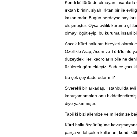
Kendi kültüründe olmayan insanlarla e
ırktan birinin, siyah ırktan bir ile evl
kazanımdır. Bugün nerdeyse sayıları b
oluşmuştur. Oysa evlilik kurumu çiftle
olmayı öğütleyip, bu kuruma insani bi
Ancak Kürd halkının bireyleri olarak e
Özellikle Arap, Acem ve Türk’ler ile ya
düzeydeki ileri kadroların bile ne denl
üzülerek görmekteyiz. Sadece çocukla
Bu çok şey ifade eder mi?
Siverekli bir arkadaş, ‘İstanbul’da ev
konuşamamaları onu hiddetlendirmiş, 
diye yakınmıştır.
Tabii ki bizi ailemize ve milletimize 
Kürd halkı özgürlügüne kavuşmayana, 
parça ve lehçeleri kullanan, kendi kü