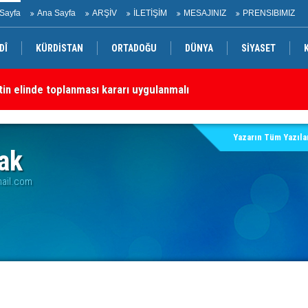
Sayfa
Ana Sayfa
ARŞİV
İLETİŞİM
MESAJINIZ
PRENSIBIMIZ
DÎ
KÜRDİSTAN
ORTADOĞU
DÜNYA
SİYASET
etin elinde toplanması kararı uygulanmalı
Kü
Yazarın Tüm Yazılar
ak
ail.com