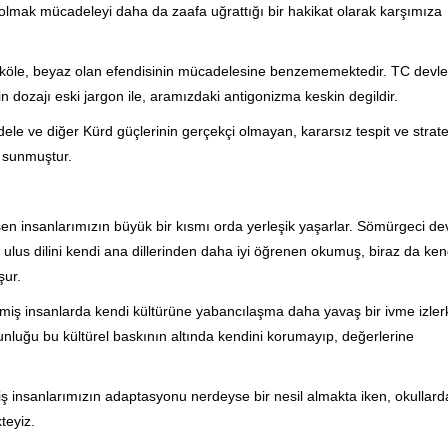
lmak mücadeleyi daha da zaafa uğrattığı bir hakikat olarak karşımıza
 köle, beyaz olan efendisinin mücadelesine benzememektedir. TC devlet
n dozajı eski jargon ile, aramızdaki antigonizma keskin degildir.
ele ve diğer Kürd güçlerinin gerçekçi olmayan, kararsız tespit ve stratej
 sunmuştur.
n insanlarımızın büyük bir kısmı orda yerleşik yaşarlar. Sömürgeci devl
lus dilini kendi ana dillerinden daha iyi öğrenen okumuş, biraz da ken
şur.
lmiş insanlarda kendi kültürüne yabancılaşma daha yavaş bir ivme izler
nluğu bu kültürel baskının altında kendini korumayıp, değerlerine
ş insanlarımızın adaptasyonu nerdeyse bir nesil almakta iken, okullard
teyiz.