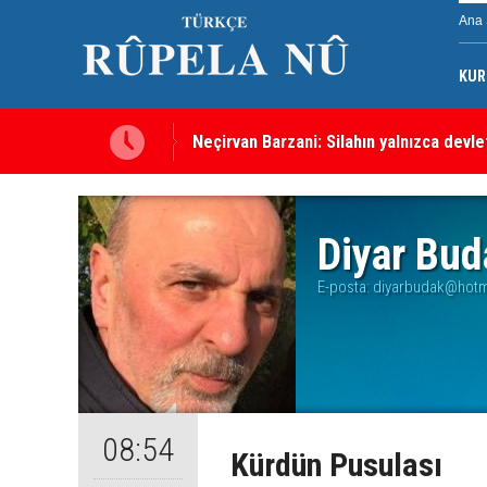
Ana 
KUR
Neçirvan Barzani: Silahın yalnızca devl
Diyar Bud
E-posta:
diyarbudak@hotm
08:54
Kürdün Pusulası