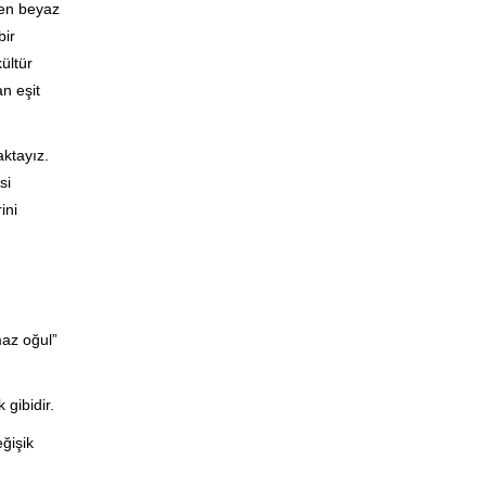
den beyaz
bir
ültür
an eşit
aktayız.
si
ini
maz oğul”
 gibidir.
ğişik