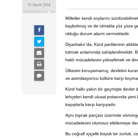
01 Kasım 2018
Milletler kendi soylarını sürdürebilm
kaybolmuş ve de olmakla yüz yüze gelm
olduğu durum alarm vermektedir.
Diyarbakır’da, Kürd partilerinin aldık
tutmak anlamında sahiplenilmelidir. Bu 
haklı mücadelesini yükseltmek ve direni
Ülkesini koruyamamış, devletini kurama
ve asimilasyoncu kültüre karşı koyman
Kürd halkı yakın bir geçmişte devlet 
lehçeleri kendi ulusal potasında yeni
kayıplarla karşı karşıyadır.
Aynı toprak parçası üzerinde sömürge
mücadelesini olumsuz etkilemeye de
Bu coğrafi içiçelik büyük bir zorluk, c