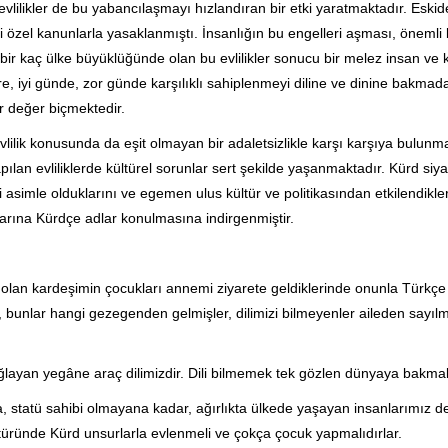
vlilikler de bu yabancılaşmayı hızlandıran bir etki yaratmaktadır. Eski
iliği özel kanunlarla yasaklanmıştı. İnsanlığın bu engelleri aşması, önemli 
ir kaç ülke büyüklüğünde olan bu evlilikler sonucu bir melez insan ve k
re, iyi günde, zor günde karşılıklı sahiplenmeyi diline ve dinine bakmad
r değer biçmektedir.
vlilik konusunda da eşit olmayan bir adaletsizlikle karşı karşıya bulunm
pılan evliliklerde kültürel sorunlar sert şekilde yaşanmaktadır. Kürd siya
i asimle olduklarını ve egemen ulus kültür ve politikasından etkilendikler
rına Kürdçe adlar konulmasına indirgenmiştir.
li olan kardeşimin çocukları annemi ziyarete geldiklerinde onunla Türkçe
bunlar hangi gezegenden gelmişler, dilimizi bilmeyenler aileden sayıl
bağlayan yegâne araç dilimizdir. Dili bilmemek tek gözlen dünyaya bakmak
statü sahibi olmayana kadar, ağırlıkta ülkede yaşayan insanlarımız de
ltüründe Kürd unsurlarla evlenmeli ve çokça çocuk yapmalıdırlar.