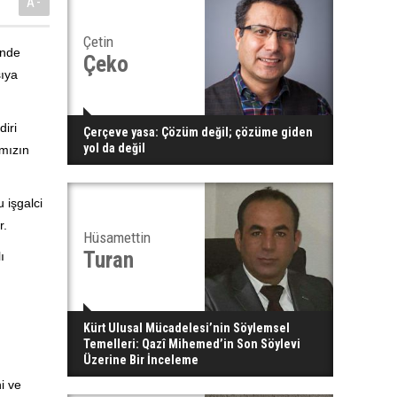
A-
Çetin
ünde
Çeko
şıya
diri
Çerçeve yasa: Çözüm değil; çözüme giden
yol da değil
ımızın
 işgalci
r.
Hüsamettin
Turan
ı
Kürt Ulusal Mücadelesi’nin Söylemsel
Temelleri: Qazî Mihemed’in Son Söylevi
Üzerine Bir İnceleme
i ve