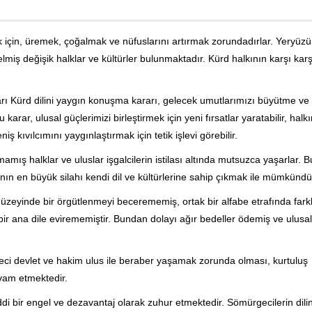
ek için, üremek, çoğalmak ve nüfuslarını artırmak zorundadırlar. Yeryüz
iş değişik halklar ve kültürler bulunmaktadır. Kürd halkının karşı kar
ları Kürd dilini yaygın konuşma kararı, gelecek umutlarımızı büyütme ve 
karar, ulusal güçlerimizi birleştirmek için yeni fırsatlar yaratabilir, halk
ş kıvılcımını yaygınlaştırmak için tetik işlevi görebilir.
mış halklar ve uluslar işgalcilerin istilası altında mutsuzca yaşarlar. Bu
ın en büyük silahı kendi dil ve kültürlerine sahip çıkmak ile mümkündü
düzeyinde bir örgütlenmeyi becerememiş, ortak bir alfabe etrafında farkl
 bir ana dile evirememiştir. Bundan dolayı ağır bedeller ödemiş ve ulusal
ci devlet ve hakim ulus ile beraber yaşamak zorunda olması, kurtuluş
vam etmektedir.
iddi bir engel ve dezavantaj olarak zuhur etmektedir. Sömürgecilerin dilin