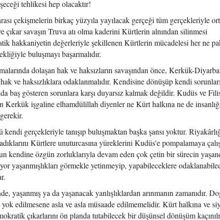
eceği tehlikesi hep olacaktır!
rası çekişmelerin birkaç yüzyıla yayılacak gerçeği tüm gerçekleriyle o
e çıkar savaşın Truva atı olma kaderini Kürtlerin alnından silinmesi
tik hakkaniyetin değerleriyle şekillenen Kürtlerin mücadelesi her ne pa
ekliğiyle buluşmayı başarmalıdır.
malarında dolaşan hak ve haksızların savaşından önce, Kerkük-Diyarba
ak ve haksızlıklara odaklanmalıdır. Kendisine dönüşüp kendi sorunlar
da baş gösteren sorunlara karşı duyarsız kalmak değildir. Kudüs ve Filis
n Kerkük işgaline elhamdülillah diyenler ne Kürt halkına ne de insanlığ
gerekir.
ü kendi gerçekleriyle tanışıp buluşmaktan başka şansı yoktur. Riyakârlı
şadıklarını Kürtlere unuturcasına yüreklerini Kudüs'e pompalamaya çal
nun kendine özgün zorluklarıyla devam eden çok çetin bir sürecin yaşan
ıyor yaşanmışlıkları görmekle yetinmeyip, yapabileceklere odaklanabile
r.
nde, yaşanmış ya da yaşanacak yanlışlıklardan arınmanın zamanıdır. Do
a yok edilmesene asla ve asla müsaade edilmemelidir. Kürt halkına ve si
mokratik çıkarlarını ön planda tutabilecek bir düşünsel dönüşüm kaçını