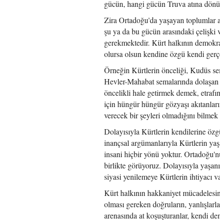
gücün, hangi gücün Truva atına dönüş
Zira Ortadoğu'da yaşayan toplumlar a
şu ya da bu gücün arasındaki çelişki v
gerekmektedir. Kürt halkının demokra
olursa olsun kendine özgü kendi gerç
Örneğin Kürtlerin önceliği, Kudüs se
Hevler-Mahabat semalarında dolaşan h
öncelikli hale getirmek demek, etrafın
için hüngür hüngür gözyaşı akıtanları
verecek bir şeyleri olmadığını bilmek 
Dolayısıyla Kürtlerin kendilerine özg
inançsal argümanlarıyla Kürtlerin ya
insani hiçbir yönü yoktur. Ortadoğu'
birlikte görüyoruz. Dolayısıyla yaşan
siyasi yenilemeye Kürtlerin ihtiyacı va
Kürt halkının hakkaniyet mücadelesi
olması gereken doğruların, yanlışlarl
arenasında at koşuşturanlar, kendi de