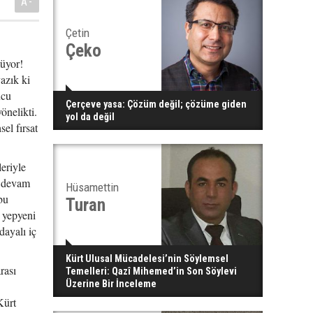
A-
Çetin
Çeko
müyor!
azık ki
ucu
Çerçeve yasa: Çözüm değil; çözüme giden
önelikti.
yol da değil
el fırsat
leriyle
la devam
Hüsamettin
bu
Turan
a yepyeni
dayalı iç
Kürt Ulusal Mücadelesi’nin Söylemsel
rası
Temelleri: Qazî Mihemed’in Son Söylevi
Üzerine Bir İnceleme
Kürt