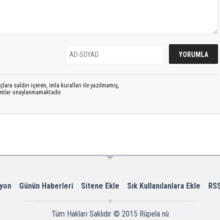
lara saldırı içeren, imla kuralları ile yazılmamış,
rumlar onaylanmamaktadır.
yon
Günün Haberleri
Sitene Ekle
Sık Kullanılanlara Ekle
RS
Tüm Hakları Saklıdır © 2015
Rûpela nû