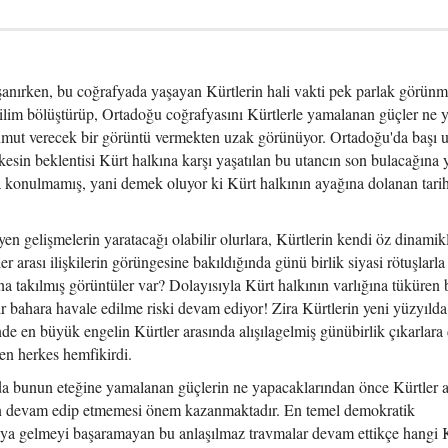
anırken, bu coğrafyada yaşayan Kürtlerin hali vakti pek parlak görün
 dilim bölüştürüp, Ortadoğu coğrafyasını Kürtlerle yamalanan güçler ne y
a umut verecek bir görüntü vermekten uzak görünüyor. Ortadoğu'da başı 
rkesin beklentisi Kürt halkına karşı yaşatılan bu utancın son bulacağına y
 konulmamış, yani demek oluyor ki Kürt halkının ayağına dolanan tarihs
eyen gelişmelerin yaratacağı olabilir olurlara, Kürtlerin kendi öz dinamik
er arası ilişkilerin görüngesine bakıldığında günü birlik siyasi rötuşlar
na takılmış görüntüler var? Dolayısıyla Kürt halkının varlığına tüküren 
ir bahara havale edilme riski devam ediyor! Zira Kürtlerin yeni yüzyıld
de en büyük engelin Kürtler arasında alışılagelmiş günübirlik çıkarlara 
n herkes hemfikirdi.
 da bunun eteğine yamalanan güçlerin ne yapacaklarından önce Kürtler a
ın devam edip etmemesi önem kazanmaktadır. En temel demokratik
raya gelmeyi başaramayan bu anlaşılmaz travmalar devam ettikçe hangi 