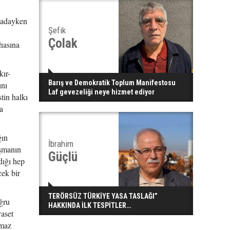
rtadayken
Şefik
Çolak
hasına
kır-
Barış ve Demokratik Toplum Manifestosu
ını
Laf gevezeliği neye hizmet ediyor
tin halkı
a
ğın
İbrahim
ışmanın
Güçlü
dığı hep
cek bir
TERÖRSÜZ TÜRKİYE YASA TASLAĞI”
ğru
HAKKINDA İLK TESPİTLER…
yaset
lmaz