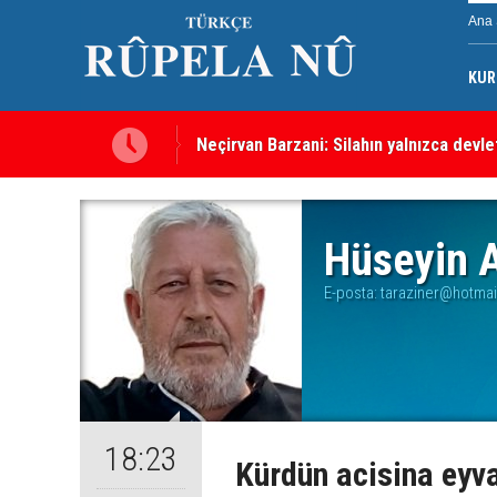
Ana 
KUR
Neçirvan Barzani: Silahın yalnızca devl
Hüseyin A
E-posta:
taraziner@hotma
18:23
Kürdün acisina eyva