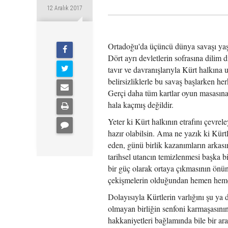
12 Aralık 2017
Ortadoğu'da üçüncü dünya savaşı yaş
Dört ayrı devletlerin sofrasına dilim
tavır ve davranışlarıyla Kürt halkın
belirsizliklerle bu savaş başlarken he
Gerçi daha tüm kartlar oyun masasına
hala kaçmış değildir.
Yeter ki Kürt halkının etrafını çevrel
hazır olabilsin. Ama ne yazık ki Kürtl
eden, günü birlik kazanımların arkası
tarihsel utancın temizlenmesi başka b
bir güç olarak ortaya çıkmasının önün
çekişmelerin olduğundan hemen heme
Dolayısıyla Kürtlerin varlığını şu ya
olmayan birliğin senfoni karmaşasın
hakkaniyetleri bağlamında bile bir a