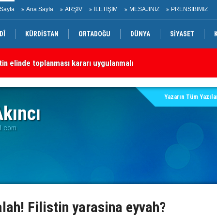
Sayfa
Ana Sayfa
ARŞİV
İLETİŞİM
MESAJINIZ
PRENSIBIMIZ
DÎ
KÜRDİSTAN
ORTADOĞU
DÜNYA
SİYASET
etin elinde toplanması kararı uygulanmalı
Kü
Yazarın Tüm Yazılar
kıncı
il.com
lah! Filistin yarasina eyvah?