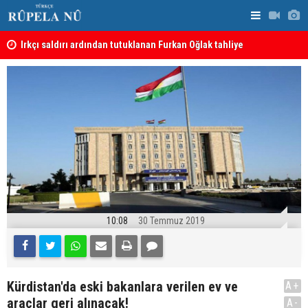
Irkçı saldırı ardından tutuklanan Furkan Oğlak tahliye
Haci Mahmu
edildi
birleştirme
10:08
30 Temmuz 2019
Kürdistan'da eski bakanlara verilen ev ve
A+
araçlar geri alınacak!
A-