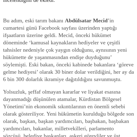
incelendiğini de ekledi.
Bu adım, eski tarım bakanı
Abdülsatar Mecid
’in
cumartesi günü Facebook sayfası üzerinden yaptığı
ifşaatların üzerine geldi. Mecid, önceki hükümet
döneminde ‘kamusal kaynakların hediyeler ve çeşitli
tahsisler nedeniyle çok yaygın olduğunu, aynısının yeni
hükümette de yaşanmasından endişe duyduğunu’
söylemişti. Eski bakan, önceki kabinede bakanlara ‘göreve
gelme hediyesi’ olarak 30 biner dolar verildiğini, her ay da
6 bin 300 dolarlık ikramiye dağıtıldığını savunmuştu.
Yolsuzluk, şeffaf olmayan kararlar ve liyakat esasına
dayanmadığı düşünülen atamalar, Kürdistan Bölgesel
Yönetimi’nin ekonomik sıkıntılarının en önemli sebebi
olarak gösteriliyor. Yeni hükümetin kurulduğu bölgede son
olarak, başkan, başkan yardımcıları, başbakan, başbakan
yardımcıları, bakanlar, milletvekilleri, parlamento
sözcüsü, belediye başkanları, askeri görevliler ve üst