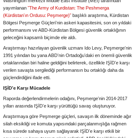
Washington merkezli Middle East Institute (MEI) tarafından
yayımlanan
"The Army of Kurdistan: The Peshmerga
(Kürdistan'ın Ordusu: Peşmerge)"
başlıklı araştırma, Kürdistan
Bölgesi Peşmerge Güçleri'nin askeri kapasitesini, son on yıldaki
performansını ve ABD-Kürdistan Bölgesi güvenlik ortaklığının
geleceğini kapsamlı biçimde ele aldı.
Araştırmayı hazırlayan güvenlik uzmanı Ido Levy, Peşmerge'nin
1991 yılından bu yana ABD'nin Ortadoğu'daki en önemli güvenlik
ortaklarından biri haline geldiğini belirterek, özellikle IŞİD'e karşı
verilen savaşta sergilediği performansın bu ortaklığı daha da
güçlendirdiğini ifade etti.
IŞİD'e Karşı Mücadele
Raporda değerlendirmelerin odağını, Peşmerge'nin 2014-2017
yılları arasında IŞİD'e karşı yürüttüğü savaş oluşturuyor.
Araştırmaya göre Peşmerge güçleri, savaşın ilk döneminde ağır
silah eksikliği ve komuta yapısındaki parçalanmışlığa rağmen
kısa sürede sahaya uyum sağlayarak IŞİD'e karşı etkili bir