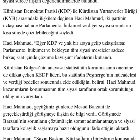
siyasi sürece ilişkin değerlendirmelerde bulundu.
Kürdistan Demokrat Partisi (KDP) ile Kürdistan Yurtseverler Birliği
(KYB) arasındaki ilişkilere değinen Haci Mahmud, iki partinin
uzlaşması halinde Parlamento, hükümet ve diğer siyasi sorunların
kısa sürede çözülebileceğini söyledi.
Haci Mahmud, “Eğer KDP ve ynk bir araya gelip uzlaşırlarsa;
Parlamento, hükümet ve bekleyen tüm siyasi meseleler sadece
birkaç saat içinde çözüme kavuşur” ifadelerini kullandı.
Kürdistan Bölgesi’nin anayasal statüsünün korunmasının önemine
de dikkat çeken KSDP lideri, bu statünün Peşmerge’nin mücadelesi
ve verdiği bedeller sonucunda elde edildiğini belirtti. Haci Mahmud,
kazanımların korunmasının tüm siyasi tarafların ortak sorumluluğu
olduğunu vurguladı.
Haci Mahmud, geçtiğimiz günlerde Mesud Barzani ile
gerçekleştirdiği görüşmeye ilişkin de bilgi verdi. Görüşmede
Barzani’nin sorunların çözümü için somut adımlar atmaya ve siyasi
taraflara kolaylık sağlamaya hazır olduğunu ifade ettiğini aktardı.
Haci Mahmud, “Sayın Başkan, Kürt saflarını birleştirme konusunda