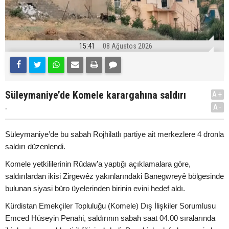
15:41
08 Ağustos 2026
Süleymaniye’de Komele karargahına saldırı
A+
.
A-
Süleymaniye’de bu sabah Rojhilatlı partiye ait merkezlere 4 dronla
saldırı düzenlendi.
Komele yetkililerinin Rûdaw’a yaptığı açıklamalara göre,
saldırılardan ikisi Zirgewêz yakınlarındaki Banegwreyê bölgesinde
bulunan siyasi büro üyelerinden birinin evini hedef aldı.
Kürdistan Emekçiler Topluluğu (Komele) Dış İlişkiler Sorumlusu
Emced Hüseyin Penahi, saldırının sabah saat 04.00 sıralarında