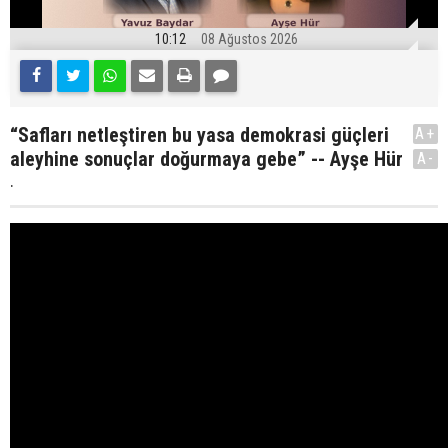
10:12
08 Ağustos 2026
“Safları netleştiren bu yasa demokrasi güçleri
A+
aleyhine sonuçlar doğurmaya gebe” -- Ayşe Hür
A-
.