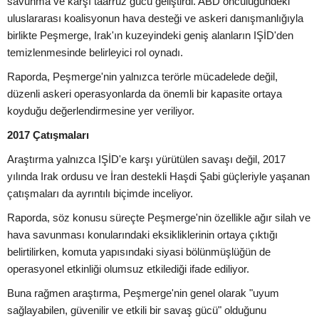
savunma ve karşı taarruz gücü geliştirdi. ABD öncülüğündeki
uluslararası koalisyonun hava desteği ve askeri danışmanlığıyla
birlikte Peşmerge, Irak'ın kuzeyindeki geniş alanların IŞİD'den
temizlenmesinde belirleyici rol oynadı.
Raporda, Peşmerge'nin yalnızca terörle mücadelede değil,
düzenli askeri operasyonlarda da önemli bir kapasite ortaya
koyduğu değerlendirmesine yer veriliyor.
2017 Çatışmaları
Araştırma yalnızca IŞİD'e karşı yürütülen savaşı değil, 2017
yılında Irak ordusu ve İran destekli Haşdi Şabi güçleriyle yaşanan
çatışmaları da ayrıntılı biçimde inceliyor.
Raporda, söz konusu süreçte Peşmerge'nin özellikle ağır silah ve
hava savunması konularındaki eksikliklerinin ortaya çıktığı
belirtilirken, komuta yapısındaki siyasi bölünmüşlüğün de
operasyonel etkinliği olumsuz etkilediği ifade ediliyor.
Buna rağmen araştırma, Peşmerge'nin genel olarak "uyum
sağlayabilen, güvenilir ve etkili bir savaş gücü" olduğunu