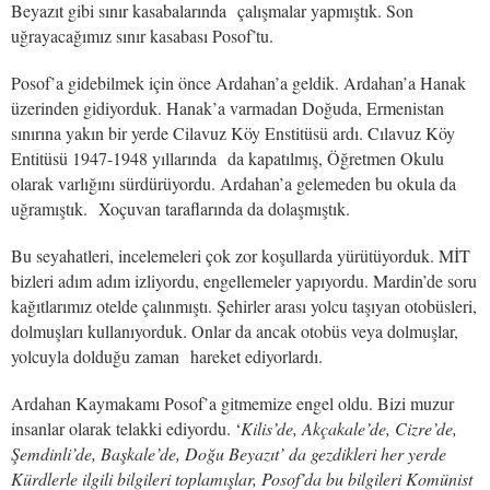
Beyazıt gibi sınır kasabalarında çalışmalar yapmıştık. Son
uğrayacağımız sınır kasabası Posof’tu.
Posof’a gidebilmek için önce Ardahan’a geldik. Ardahan’a Hanak
üzerinden gidiyorduk. Hanak’a varmadan Doğuda, Ermenistan
sınırına yakın bir yerde Cilavuz Köy Enstitüsü ardı. Cılavuz Köy
Entitüsü 1947-1948 yıllarında da kapatılmış, Öğretmen Okulu
olarak varlığını sürdürüyordu. Ardahan’a gelemeden bu okula da
uğramıştık. Xoçuvan taraflarında da dolaşmıştık.
Bu seyahatleri, incelemeleri çok zor koşullarda yürütüyorduk. MİT
bizleri adım adım izliyordu, engellemeler yapıyordu. Mardin’de soru
kağıtlarımız otelde çalınmıştı. Şehirler arası yolcu taşıyan otobüsleri,
dolmuşları kullanıyorduk. Onlar da ancak otobüs veya dolmuşlar,
yolcuyla dolduğu zaman hareket ediyorlardı.
Ardahan Kaymakamı Posof’a gitmemize engel oldu. Bizi muzur
insanlar olarak telakki ediyordu. ‘
Kilis’de, Akçakale’de, Cizre’de,
Şemdinli’de, Başkale’de, Doğu Beyazıt’ da gezdikleri her yerde
Kürdlerle ilgili bilgileri toplamışlar, Posof’da bu bilgileri Komünist