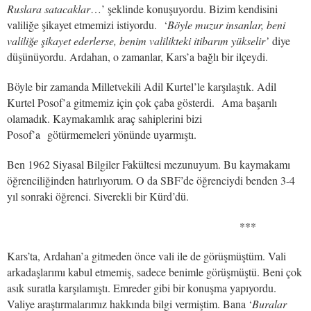
Ruslara satacaklar
…’ şeklinde konuşuyordu. Bizim kendisini
valiliğe şikayet etmemizi istiyordu. ‘
Böyle muzur insanlar, beni
valiliğe şikayet ederlerse, benim valilikteki itibarım yükselir’
diye
düşünüyordu. Ardahan, o zamanlar, Kars’a bağlı bir ilçeydi.
Böyle bir zamanda Milletvekili Adil Kurtel’le karşılaştık. Adil
Kurtel Posof’a gitmemiz için çok çaba gösterdi. Ama başarılı
olamadık. Kaymakamlık araç sahiplerini bizi
Posof’a götürmemeleri yönünde uyarmıştı.
Ben 1962 Siyasal Bilgiler Fakültesi mezunuyum. Bu kaymakamı
öğrenciliğinden hatırlıyorum. O da SBF’de öğrenciydi benden 3-4
yıl sonraki öğrenci. Siverekli bir Kürd’dü.
***
Kars’ta, Ardahan’a gitmeden önce vali ile de görüşmüştüm. Vali
arkadaşlarımı kabul etmemiş, sadece benimle görüşmüştü. Beni çok
asık suratla karşılamıştı. Emreder gibi bir konuşma yapıyordu.
Valiye araştırmalarımız hakkında bilgi vermiştim. Bana ‘
Buralar