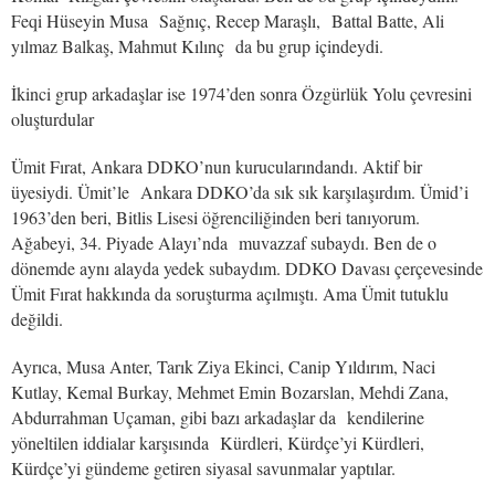
Feqi Hüseyin Musa Sağnıç, Recep Maraşlı, Battal Batte, Ali
yılmaz Balkaş, Mahmut Kılınç da bu grup içindeydi.
İkinci grup arkadaşlar ise 1974’den sonra Özgürlük Yolu çevresini
oluşturdular
Ümit Fırat, Ankara DDKO’nun kurucularındandı. Aktif bir
üyesiydi. Ümit’le Ankara DDKO’da sık sık karşılaşırdım. Ümid’i
1963’den beri, Bitlis Lisesi öğrenciliğinden beri tanıyorum.
Ağabeyi, 34. Piyade Alayı’nda muvazzaf subaydı. Ben de o
dönemde aynı alayda yedek subaydım. DDKO Davası çerçevesinde
Ümit Fırat hakkında da soruşturma açılmıştı. Ama Ümit tutuklu
değildi.
Ayrıca, Musa Anter, Tarık Ziya Ekinci, Canip Yıldırım, Naci
Kutlay, Kemal Burkay, Mehmet Emin Bozarslan, Mehdi Zana,
Abdurrahman Uçaman, gibi bazı arkadaşlar da kendilerine
yöneltilen iddialar karşısında Kürdleri, Kürdçe’yi Kürdleri,
Kürdçe’yi gündeme getiren siyasal savunmalar yaptılar.