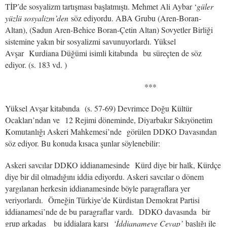
TİP’de sosyalizm tartışması başlatmıştı. Mehmet Ali Aybar ‘
güler
yüzlü sosyalizm’den
söz ediyordu. ABA Grubu (Aren-Boran-
Altan), (Sadun Aren-Behice Boran-Çetin Altan) Sovyetler Birliği
sistemine yakın bir sosyalizmi savunuyorlardı. Yüksel
Avşar Kurdiana Düğümi isimli kitabında bu süreçten de söz
ediyor. (s. 183 vd. )
***
Yüksel Avşar kitabında (s. 57-69) Devrimce Doğu Kültür
Ocakları’ndan ve 12 Rejimi döneminde, Diyarbakır Sıkıyönetim
Komutanlığı Askeri Mahkemesi’nde görülen DDKO Davasından
söz ediyor. Bu konuda kısaca şunlar söylenebilir:
Askeri savcılar DDKO iddianamesinde Kürd diye bir halk, Kürdçe
diye bir dil olmadığını iddia ediyordu. Askeri savcılar o dönem
yargılanan herkesin iddianamesinde böyle paragraflara yer
veriyorlardı. Örneğin Türkiye’de Kürdistan Demokrat Partisi
iddianamesi’nde de bu paragraflar vardı. DDKO davasında bir
grup arkadaş bu iddialara karşı
‘İddianameye Cevap’
başlığı ile