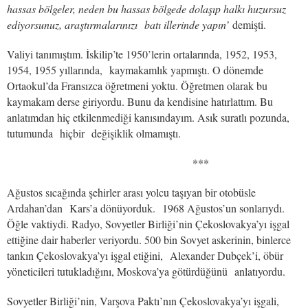
hassas bölgeler, neden bu hassas bölgede dolaşıp halkı huzursuz
ediyorsunuz, araştırmalarınızı batı illerinde yapın’
demişti.
Valiyi tanımıştım. İskilip’te 1950’lerin ortalarında, 1952, 1953,
1954, 1955 yıllarında, kaymakamlık yapmıştı. O dönemde
Ortaokul’da Fransızca öğretmeni yoktu. Öğretmen olarak bu
kaymakam derse giriyordu. Bunu da kendisine hatırlattım. Bu
anlatımdan hiç etkilenmediği kanısındayım. Asık suratlı pozunda,
tutumunda hiçbir değişiklik olmamıştı.
***
Ağustos sıcağında şehirler arası yolcu taşıyan bir otobüsle
Ardahan’dan Kars’a dönüyorduk. 1968 Ağustos’un sonlarıydı.
Öğle vaktiydi. Radyo, Sovyetler Birliği’nin Çekoslovakya’yı işgal
ettiğine dair haberler veriyordu. 500 bin Sovyet askerinin, binlerce
tankın Çekoslovakya’yı işgal etiğini, Alexander Dubçek’i, öbür
yöneticileri tutukladığını, Moskova’ya götürdüğünü anlatıyordu.
Sovyetler Birliği’nin, Varşova Paktı’nın Çekoslovakya’yı işgali,