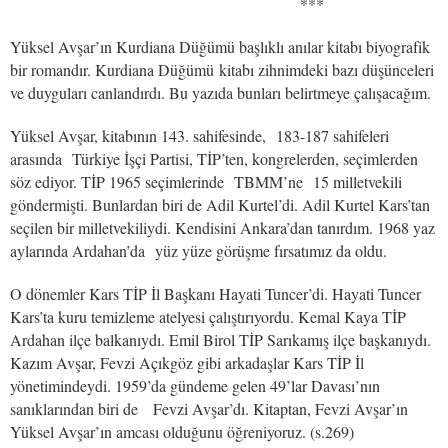
***
Yüksel Avşar’ın Kurdiana Düğümü başlıklı anılar kitabı biyografik
bir romandır. Kurdiana Düğümü kitabı zihnimdeki bazı düşünceleri
ve duyguları canlandırdı. Bu yazıda bunları belirtmeye çalışacağım.
Yüksel Avşar, kitabının 143. sahifesinde, 183-187 sahifeleri
arasında Türkiye İşçi Partisi, TİP’ten, kongrelerden, seçimlerden
söz ediyor. TİP 1965 seçimlerinde TBMM’ne 15 milletvekili
göndermişti. Bunlardan biri de Adil Kurtel’di. Adil Kurtel Kars’tan
seçilen bir milletvekiliydi. Kendisini Ankara’dan tanırdım. 1968 yaz
aylarında Ardahan’da yüz yüze görüşme fırsatımız da oldu.
O dönemler Kars TİP İl Başkanı Hayati Tuncer’di. Hayati Tuncer
Kars’ta kuru temizleme atelyesi çalıştırıyordu. Kemal Kaya TİP
Ardahan ilçe balkanıydı. Emil Birol TİP Sarıkamış ilçe başkanıydı.
Kazım Avşar, Fevzi Açıkgöz gibi arkadaşlar Kars TİP İl
yönetimindeydi. 1959’da gündeme gelen 49’lar Davası’nın
sanıklarından biri de Fevzi Avşar’dı. Kitaptan, Fevzi Avşar’ın
Yüksel Avşar’ın amcası olduğunu öğreniyoruz. (s.269)