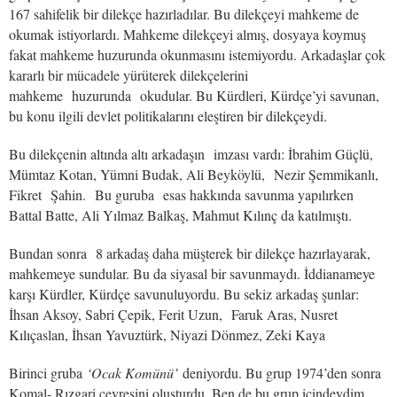
167 sahifelik bir dilekçe hazırladılar. Bu dilekçeyi mahkeme de
okumak istiyorlardı. Mahkeme dilekçeyi almış, dosyaya koymuş
fakat mahkeme huzurunda okunmasını istemiyordu. Arkadaşlar çok
kararlı bir mücadele yürüterek dilekçelerini
mahkeme huzurunda okudular. Bu Kürdleri, Kürdçe’yi savunan,
bu konu ilgili devlet politikalarını eleştiren bir dilekçeydi.
Bu dilekçenin altında altı arkadaşın imzası vardı: İbrahim Güçlü,
Mümtaz Kotan, Yümni Budak, Ali Beyköylü, Nezir Şemmikanlı,
Fikret Şahin. Bu guruba esas hakkında savunma yapılırken
Battal Batte, Ali Yılmaz Balkaş, Mahmut Kılınç da katılmıştı.
Bundan sonra 8 arkadaş daha müşterek bir dilekçe hazırlayarak,
mahkemeye sundular. Bu da siyasal bir savunmaydı. İddianameye
karşı Kürdler, Kürdçe savunuluyordu. Bu sekiz arkadaş şunlar:
İhsan Aksoy, Sabri Çepik, Ferit Uzun, Faruk Aras, Nusret
Kılıçaslan, İhsan Yavuztürk, Niyazi Dönmez, Zeki Kaya
Birinci gruba
‘Ocak Komünü’
deniyordu. Bu grup 1974’den sonra
Komal- Rızgari çevresini oluşturdu. Ben de bu grup içindeydim.