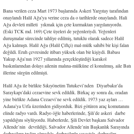
Bana verilen ceza Mart 1973 başlarında Askeri Yargıtay tarafından
onaylandı Halil Ağa’ya verine ceza da o tarihlerde onaylandı. Hali
Ağa devleti milleti yıkmak için çete kurmaktan yargılanıyordu.
(Eski TCK md. 169) Çete üyeleri de yeğenleriydi. Yeğenleri
duruşmalar sürecinde tahliye edilmiş, tutuklu olarak sadece Halil
Ağa kalmıştı. Halil Ağa (Halil Çiftçi) mal-mülk sahibi bir kişi falan
değildi. Eruh çevresinde itibarı yüksek olan bir kişiydi. Babası
Yakup Ağa’nın 1927 yıllarında gerçekleştirdiği karakol
baskınlarından dolayı ailenin malına-mülküne el konulmuş, aile Batı
illerine sürgün edilmişti.
Halil Ağa ile birlikte Sıkıyönetim Tutukevi’nden Diyarbakır’da
Saraykapı’daki cezaevine sevk edildik. Birkaç ay sonra da, oradan
yine birlikte Adana Cezaevi’ne sevk edildik. 1973 yaz ayları …
Adana’ya Urfa üzerinden gidiyorduk. Bizi götüren araç komutanını
elinde radyo vardı. Radyo öğle haberlerinde, Şili’de askeri darbe
yapıldığını söylüyordu. Haberlerde, Şili Devlet başkanı Salvador
Allende’nin devrildiği, Salvador Allende’nin Başkanlık Sarayında
darbecilere teslim olmadığı, darbecilerle savaştığı, darbeciler