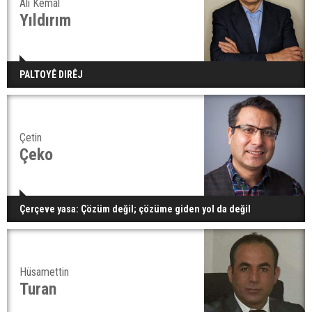
Ali Kemal
Yıldırım
PALTOYÊ DIRÊJ
Çetin
Çeko
Çerçeve yasa: Çözüm değil; çözüme giden yol da değil
Hüsamettin
Turan