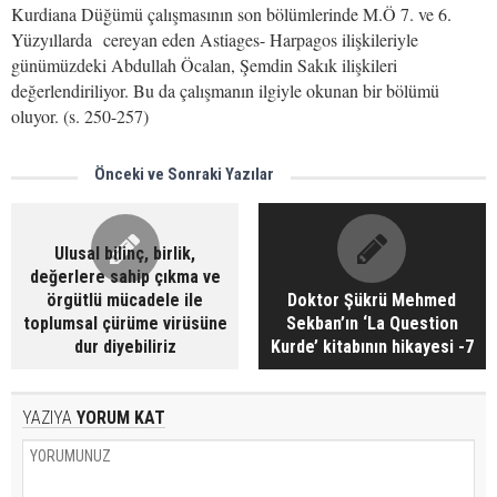
Kurdiana Düğümü çalışmasının son bölümlerinde M.Ö 7. ve 6.
Yüzyıllarda cereyan eden Astiages- Harpagos ilişkileriyle
günümüzdeki Abdullah Öcalan, Şemdin Sakık ilişkileri
değerlendiriliyor. Bu da çalışmanın ilgiyle okunan bir bölümü
oluyor. (s. 250-257)
Önceki ve Sonraki Yazılar
Ulusal bilinç, birlik,
değerlere sahip çıkma ve
örgütlü mücadele ile
Doktor Şükrü Mehmed
toplumsal çürüme virüsüne
Sekban’ın ‘La Question
dur diyebiliriz
Kurde’ kitabının hikayesi -7
YAZIYA
YORUM KAT