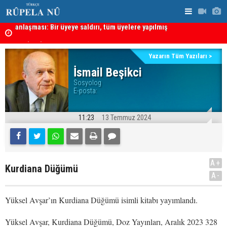
sayılacak
Hadi Amiri'
MEI Raporu: Peşmerge, Washington'ın Ortadoğu'daki En
ABD'nin sal
Önemli Güvenlik Ortaklarından Biri
Yazarın Tüm Yazıları >
İsmail Beşikci
Sosyolog
E-posta:
11:23
13 Temmuz 2024
A+
Kurdiana Düğümü
A-
Yüksel Avşar’ın Kurdiana Düğümü isimli kitabı yayımlandı.
Yüksel Avşar, Kurdiana Düğümü, Doz Yayınları, Aralık 2023 328