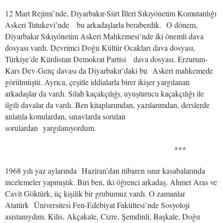
12 Mart Rejimi’nde, Diyarbakır-Siirt İlleri Sıkıyönetim Komutanlığı
Askeri Tutukevi’nde bu arkadaşlarla beraberdik. O dönem,
Diyarbakır Sıkıyönetim Askeri Mahkemesi’nde iki önemli dava
dosyası vardı. Devrimci Doğu Kültür Ocakları dava dosyası,
Türkiye’de Kürdistan Demokrat Partisi dava dosyası. Erzurum-
Kars Dev-Genç davası da Diyarbakır’daki bu Askeri mahkemede
görülmüştü. Ayrıca, çeşitle iddialarla birer ikişer yargılanan
arkadaşlar da vardı. Silah kaçakçılığı, uyuşturucu kaçakçılığı ile
ilgili davalar da vardı. Ben kitaplarımdan, yazılarımdan, derslerde
anlatıla konulardan, sınavlarda sorulan
sorulardan yargılanıyordum.
***
1968 yılı yaz aylarında Haziran’dan itibaren sınır kasabalarında
incelemeler yapmıştık. Biri ben, iki öğrenci arkadaş, Ahmet Aras ve
Cavit Göktürk, üç kişilik bir grubumuz vardı. O zamanlar
Atatürk Üniversitesi Fen-Edebiyat Fakültesi’nde Sosyoloji
asistanıydım. Kilis, Akçakale, Cizre, Şemdinli, Başkale, Doğu