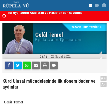
anlaşması: Bir üyeye saldırı, tüm üyelere yapılmış
sayılacak
Hadi Amiri'
MEI Raporu: Peşmerge, Washington'ın Ortadoğu'daki En
ABD'nin sal
Önemli Güvenlik Ortaklarından Biri
Yazarın Tüm Yazıları >
Celâl Temel
E-posta:
celaltemel@hotmail.com
09:18
26 Şubat 2022
A+
Kürd Ulusal mücadelesinde ilk dönem önder ve
A-
aydınlar
Celâl Temel