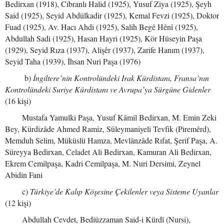
Bedirxan (1918), Cibranlı Halid (1925), Yusuf Ziya (1925), Şeyh
Said (1925), Seyid Abdülkadir (1925), Kemal Fevzi (1925), Doktor
Fuad (1925), Av. Hacı Ahdi (1925), Salih Begê Hênî (1925),
Abdullah Sadi (1925), Hasan Hayri (1925), Kör Hüseyin Paşa
(1929), Seyid Rıza (1937), Alişêr (1937), Zarife Hanım (1937),
Seyid Taha (1939), İhsan Nuri Paşa (1976)
b)
İngiltere’nin Kontrolündeki Irak Kürdistanı, Fransa’nın
Kontrolündeki Suriye Kürdistanı ve Avrupa’ya Sürgüne Gidenler
(16 kişi)
Mustafa Yamulki Paşa, Yusuf Kâmil Bedirxan, M. Emin Zeki
Bey, Kürdizâde Ahmed Ramiz, Süleymaniyeli Tevfik (Piremêrd),
Memduh Selim, Müküslü Hamza, Mevlânzâde Rıfat, Şerif Paşa, A.
Süreyya Bedirxan, Celadet Ali Bedirxan, Kamuran Ali Bedirxan,
Ekrem Cemilpaşa, Kadri Cemilpaşa, M. Nuri Dersimi, Zeynel
Abidin Fani
c)
Türkiye’de Kalıp Köşesine Çekilenler veya Sisteme Uyanlar
(12 kişi)
Abdullah Cevdet, Bediüzzaman Said-i Kürdî (Nursi),