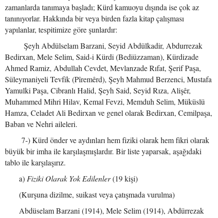
zamanlarda tanımaya başladı; Kürd kamuoyu dışında ise çok az
tanınıyorlar. Hakkında bir veya birden fazla kitap çalışması
yapılanlar, tespitimize göre şunlardır:
Şeyh Abdülselam Barzani, Seyid Abdülkadir, Abdurrezak
Bedirxan, Mele Selim, Said-i Kürdi (Bediüzzaman), Kürdizade
Ahmed Ramiz, Abdullah Cevdet, Mevlanzade Rıfat, Şerif Paşa,
Süleymaniyeli Tevfik (Pîremêrd), Şeyh Mahmud Berzenci, Mustafa
Yamulki Paşa, Cibranlı Halid, Şeyh Said, Seyid Rıza, Alişêr,
Muhammed Mihri Hilav, Kemal Fevzi, Memduh Selim, Müküslü
Hamza, Celadet Ali Bedirxan ve genel olarak Bedirxan, Cemilpaşa,
Baban ve Nehri aileleri.
7-) Kürd önder ve aydınları hem fiziki olarak hem fikri olarak
büyük bir imha ile karşılaşmışlardır. Bir liste yaparsak, aşağıdaki
tablo ile karşılaşırız.
a)
Fiziki Olarak Yok Edilenler
(19 kişi)
(Kurşuna dizilme, suikast veya çatışmada vurulma)
Abdüselam Barzani (1914), Mele Selim (1914), Abdürrezak