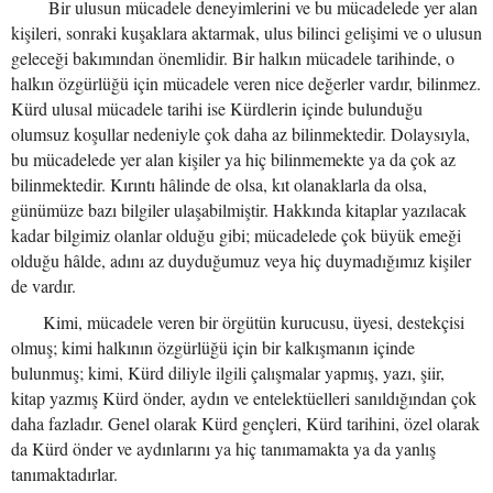
Bir ulusun mücadele deneyimlerini ve bu mücadelede yer alan
kişileri, sonraki kuşaklara aktarmak, ulus bilinci gelişimi ve o ulusun
geleceği bakımından önemlidir. Bir halkın mücadele tarihinde, o
halkın özgürlüğü için mücadele veren nice değerler vardır, bilinmez.
Kürd ulusal mücadele tarihi ise Kürdlerin içinde bulunduğu
olumsuz koşullar nedeniyle çok daha az bilinmektedir. Dolaysıyla,
bu mücadelede yer alan kişiler ya hiç bilinmemekte ya da çok az
bilinmektedir. Kırıntı hâlinde de olsa, kıt olanaklarla da olsa,
günümüze bazı bilgiler ulaşabilmiştir. Hakkında kitaplar yazılacak
kadar bilgimiz olanlar olduğu gibi; mücadelede çok büyük emeği
olduğu hâlde, adını az duyduğumuz veya hiç duymadığımız kişiler
de vardır.
Kimi, mücadele veren bir örgütün kurucusu, üyesi, destekçisi
olmuş; kimi halkının özgürlüğü için bir kalkışmanın içinde
bulunmuş; kimi, Kürd diliyle ilgili çalışmalar yapmış, yazı, şiir,
kitap yazmış Kürd önder, aydın ve entelektüelleri sanıldığından çok
daha fazladır. Genel olarak Kürd gençleri, Kürd tarihini, özel olarak
da Kürd önder ve aydınlarını ya hiç tanımamakta ya da yanlış
tanımaktadırlar.