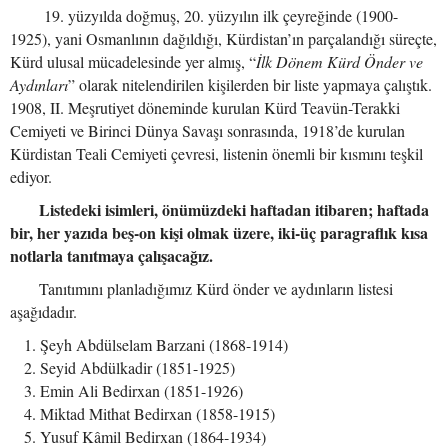
19. yüzyılda doğmuş, 20. yüzyılın ilk çeyreğinde (1900-
1925), yani Osmanlının dağıldığı, Kürdistan’ın parçalandığı süreçte,
Kürd ulusal mücadelesinde yer almış, “
İlk Dönem Kürd Önder ve
Aydınları
” olarak nitelendirilen kişilerden bir liste yapmaya çalıştık.
1908, II. Meşrutiyet döneminde kurulan Kürd Teavün-Terakki
Cemiyeti ve Birinci Dünya Savaşı sonrasında, 1918’de kurulan
Kürdistan Teali Cemiyeti çevresi, listenin önemli bir kısmını teşkil
ediyor.
Listedeki isimleri, önümüzdeki haftadan itibaren; haftada
bir, her yazıda beş-on kişi olmak üzere, iki-üç paragraflık kısa
notlarla tanıtmaya çalışacağız.
Tanıtımını planladığımız Kürd önder ve aydınların listesi
aşağıdadır.
Şeyh Abdülselam Barzani (1868-1914)
Seyid Abdülkadir (1851-1925)
Emin Ali Bedirxan (1851-1926)
Miktad Mithat Bedirxan (1858-1915)
Yusuf Kâmil Bedirxan (1864-1934)