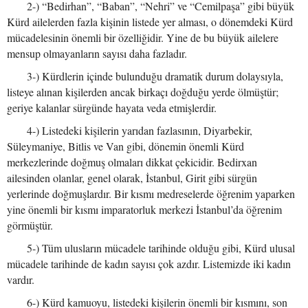
2-) “Bedirhan”, “Baban”, “Nehri” ve “Cemilpaşa” gibi büyük
Kürd ailelerden fazla kişinin listede yer alması, o dönemdeki Kürd
mücadelesinin önemli bir özelliğidir. Yine de bu büyük ailelere
mensup olmayanların sayısı daha fazladır.
3-) Kürdlerin içinde bulunduğu dramatik durum dolaysıyla,
listeye alınan kişilerden ancak birkaçı doğduğu yerde ölmüştür;
geriye kalanlar sürgünde hayata veda etmişlerdir.
4-) Listedeki kişilerin yarıdan fazlasının, Diyarbekir,
Süleymaniye, Bitlis ve Van gibi, dönemin önemli Kürd
merkezlerinde doğmuş olmaları dikkat çekicidir. Bedirxan
ailesinden olanlar, genel olarak, İstanbul, Girit gibi sürgün
yerlerinde doğmuşlardır. Bir kısmı medreselerde öğrenim yaparken
yine önemli bir kısmı imparatorluk merkezi İstanbul’da öğrenim
görmüştür.
5-) Tüm ulusların mücadele tarihinde olduğu gibi, Kürd ulusal
mücadele tarihinde de kadın sayısı çok azdır. Listemizde iki kadın
vardır.
6-) Kürd kamuoyu, listedeki kişilerin önemli bir kısmını, son