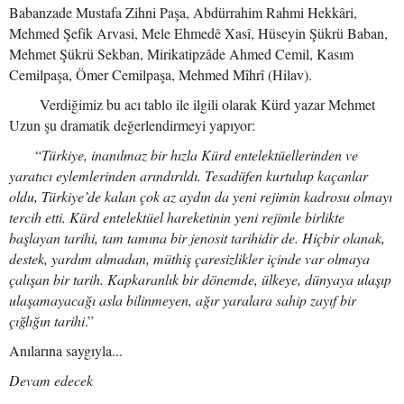
Babanzade Mustafa Zihni Paşa, Abdürrahim Rahmi Hekkâri,
Mehmed Şefik Arvasi, Mele Ehmedê Xasî, Hüseyin Şükrü Baban,
Mehmet Şükrü Sekban, Mirikatipzâde Ahmed Cemil, Kasım
Cemilpaşa, Ömer Cemilpaşa, Mehmed Mîhrî (Hilav).
Verdiğimiz bu acı tablo ile ilgili olarak Kürd yazar Mehmet
Uzun şu dramatik değerlendirmeyi yapıyor:
“
Türkiye, inanılmaz bir hızla Kürd entelektüellerinden ve
yaratıcı eylemlerinden arındırıldı. Tesadüfen kurtulup kaçanlar
oldu, Türkiye’de kalan çok az aydın da yeni rejimin kadrosu olmayı
tercih etti. Kürd entelektüel hareketinin yeni rejimle birlikte
başlayan tarihi, tam tamına bir jenosit tarihidir de. Hiçbir olanak,
destek, yardım almadan, müthiş çaresizlikler içinde var olmaya
çalışan bir tarih. Kapkaranlık bir dönemde, ülkeye, dünyaya ulaşıp
ulaşamayacağı asla bilinmeyen, ağır yaralara sahip zayıf bir
çığlığın tarihi
.”
Anılarına saygıyla...
Devam edecek