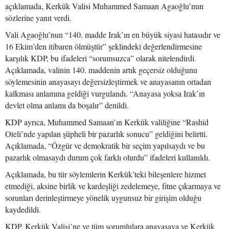
açıklamada, Kerkük Valisi Muhammed Samaan Agaoğlu’nun
sözlerine yanıt verdi.
Vali Agaoğlu’nun “140. madde Irak’ın en büyük siyasi hatasıdır ve
16 Ekim’den itibaren ölmüştür” şeklindeki değerlendirmesine
karşılık KDP, bu ifadeleri “sorumsuzca” olarak nitelendirdi.
Açıklamada, valinin 140. maddenin artık geçersiz olduğunu
söylemesinin anayasayı değersizleştirmek ve anayasanın ortadan
kalkması anlamına geldiği vurgulandı. “Anayasa yoksa Irak’ın
devlet olma anlamı da boşalır” denildi.
KDP ayrıca, Muhammed Samaan’ın Kerkük valiliğine “Rashid
Oteli’nde yapılan şüpheli bir pazarlık sonucu” geldiğini belirtti.
Açıklamada, “Özgür ve demokratik bir seçim yapılsaydı ve bu
pazarlık olmasaydı durum çok farklı olurdu” ifadeleri kullanıldı.
Açıklamada, bu tür söylemlerin Kerkük’teki bileşenlere hizmet
etmediği, aksine birlik ve kardeşliği zedelemeye, fitne çıkarmaya ve
sorunları derinleştirmeye yönelik uygunsuz bir girişim olduğu
kaydedildi.
KDP, Kerkük Valisi’ne ve tüm sorumlulara anayasaya ve Kerkük