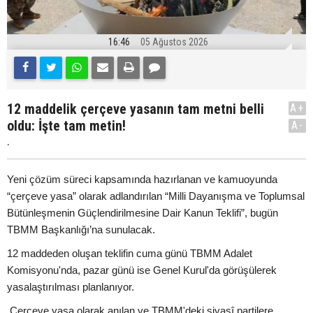
16:46
05 Ağustos 2026
12 maddelik çerçeve yasanın tam metni belli
A+
oldu: İşte tam metin!
A-
.
Yeni çözüm süreci kapsamında hazırlanan ve kamuoyunda
“çerçeve yasa” olarak adlandırılan “Milli Dayanışma ve Toplumsal
Bütünleşmenin Güçlendirilmesine Dair Kanun Teklifi”, bugün
TBMM Başkanlığı’na sunulacak.
12 maddeden oluşan teklifin cuma günü TBMM Adalet
Komisyonu'nda, pazar günü ise Genel Kurul'da görüşülerek
yasalaştırılması planlanıyor.
Çerçeve yasa olarak anılan ve TBMM'deki siyasî partilere