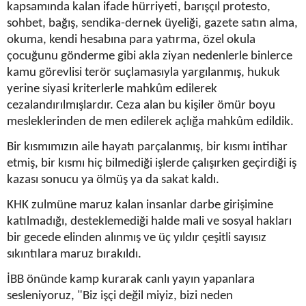
kapsamında kalan ifade hürriyeti, barışçıl protesto,
sohbet, bağış, sendika-dernek üyeliği, gazete satın alma,
okuma, kendi hesabına para yatırma, özel okula
çocuğunu gönderme gibi akla ziyan nedenlerle binlerce
kamu görevlisi terör suçlamasıyla yargılanmış, hukuk
yerine siyasi kriterlerle mahkûm edilerek
cezalandırılmışlardır. Ceza alan bu kişiler ömür boyu
mesleklerinden de men edilerek açlığa mahkûm edildik.
Bir kısmımızın aile hayatı parçalanmış, bir kısmı intihar
etmiş, bir kısmı hiç bilmediği işlerde çalışırken geçirdiği iş
kazası sonucu ya ölmüş ya da sakat kaldı.
KHK zulmüne maruz kalan insanlar darbe girişimine
katılmadığı, desteklemediği halde mali ve sosyal hakları
bir gecede elinden alınmış ve üç yıldır çeşitli sayısız
sıkıntılara maruz bırakıldı.
İBB önünde kamp kurarak canlı yayın yapanlara
sesleniyoruz, "Biz işçi değil miyiz, bizi neden