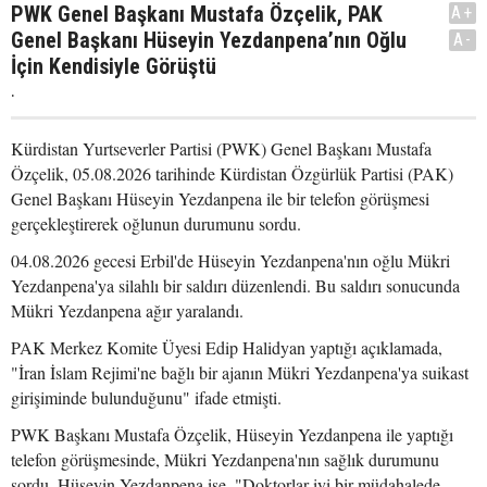
PWK Genel Başkanı Mustafa Özçelik, PAK
A+
Genel Başkanı Hüseyin Yezdanpena’nın Oğlu
A-
İçin Kendisiyle Görüştü
.
Kürdistan Yurtseverler Partisi (PWK) Genel Başkanı Mustafa
Özçelik, 05.08.2026 tarihinde Kürdistan Özgürlük Partisi (PAK)
Genel Başkanı Hüseyin Yezdanpena ile bir telefon görüşmesi
gerçekleştirerek oğlunun durumunu sordu.
04.08.2026 gecesi Erbil'de Hüseyin Yezdanpena'nın oğlu Mükri
Yezdanpena'ya silahlı bir saldırı düzenlendi. Bu saldırı sonucunda
Mükri Yezdanpena ağır yaralandı.
PAK Merkez Komite Üyesi Edip Halidyan yaptığı açıklamada,
"İran İslam Rejimi'ne bağlı bir ajanın Mükri Yezdanpena'ya suikast
girişiminde bulunduğunu" ifade etmişti.
PWK Başkanı Mustafa Özçelik, Hüseyin Yezdanpena ile yaptığı
telefon görüşmesinde, Mükri Yezdanpena'nın sağlık durumunu
sordu. Hüseyin Yezdanpena ise, "Doktorlar iyi bir müdahalede