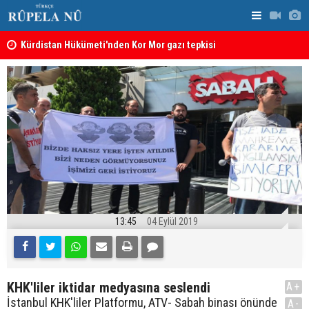
Kürdistan Hükümeti'nden Kor Mor gazı tepkisi
KDP’den Ke
13:45
04 Eylül 2019
KHK'liler iktidar medyasına seslendi
A+
İstanbul KHK'liler Platformu, ATV- Sabah binası önünde
A-