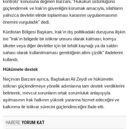
kontrolü" konusuna değinen Barzani, "Hukukun üstünlüğünü
güçlendirmek ve Irak’ın güvenliğini korumak amacıyla, silahların
yalnızca devletin elinde toplanması kararının uygulanmasının
önemini vurguladık" dedi.
Kürdistan Bölgesi Başkanı, Irak’ın dış politikadaki duruşuna ilişkin
ise "Irak'ın bölgede bir istikrar unsuru olarak kalması; komşu
ülkeler veya diğer devletler için bir tehdit kaynağı ya da saldırı
sahası olarak kullanılmaması gerektiğinin altını çizdik” ifadelerini
kullandı.
Hükümete destek
Neçirvan Barzani ayrıca, Başbakan Ali Zeydi ve hükümetin
istikrarı güçlendirmeye yönelik adımlarına tam destek verdiklerini
belirterek, mevcut sorunların ortak sorumluluk anlayışıyla
aşılmasının Irak halkının yüksek yararına hizmet edeceğini ve
kalkınma ile istikrar sürecini güçlendireceğini ifade etti.
HABERE
YORUM KAT