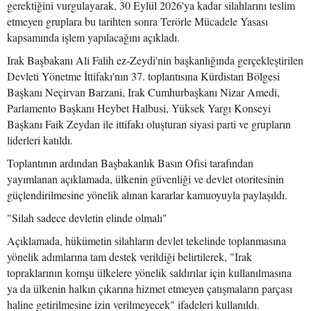
gerektiğini vurgulayarak, 30 Eylül 2026'ya kadar silahlarını teslim
etmeyen gruplara bu tarihten sonra Terörle Mücadele Yasası
kapsamında işlem yapılacağını açıkladı.
Irak Başbakanı Ali Falih ez-Zeydi'nin başkanlığında gerçekleştirilen
Devleti Yönetme İttifakı'nın 37. toplantısına Kürdistan Bölgesi
Başkanı Neçirvan Barzani, Irak Cumhurbaşkanı Nizar Amedi,
Parlamento Başkanı Heybet Halbusi, Yüksek Yargı Konseyi
Başkanı Faik Zeydan ile ittifakı oluşturan siyasi parti ve grupların
liderleri katıldı.
Toplantının ardından Başbakanlık Basın Ofisi tarafından
yayımlanan açıklamada, ülkenin güvenliği ve devlet otoritesinin
güçlendirilmesine yönelik alınan kararlar kamuoyuyla paylaşıldı.
"Silah sadece devletin elinde olmalı"
Açıklamada, hükümetin silahların devlet tekelinde toplanmasına
yönelik adımlarına tam destek verildiği belirtilerek, "Irak
topraklarının komşu ülkelere yönelik saldırılar için kullanılmasına
ya da ülkenin halkın çıkarına hizmet etmeyen çatışmaların parçası
haline getirilmesine izin verilmeyecek" ifadeleri kullanıldı.