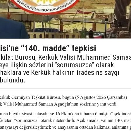
isi’ne “140. madde” tepkisi
şkilat Bürosu, Kerkük Valisi Muhammed Sama
e ilişkin sözlerini “sorumsuzca” olarak
 haklara ve Kerkük halkının iradesine saygı
 bulundu.
erkük-Germiyan Teşkilat Bürosu, bugün (5 Ağustos 2026 Çarşamba)
ük Valisi Muhammed Samaan Agaoğlu’nun sözlerine yanıt verdi.
 en büyük siyasi hatasıdır ve 16 Ekim’den itibaren ölmüştür” şeklinde
fadeleri “sorumsuzca” olarak nitelendirdi. Açıklamada, valinin 140. ma
 anayasayı değersizleştirmek ve anayasanın ortadan kalkması anlamına g