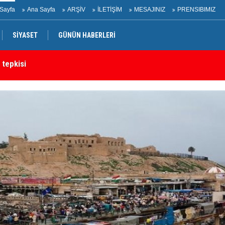
Sayfa
Ana Sayfa
ARŞİV
İLETİŞİM
MESAJINIZ
PRENSIBIMIZ
SİYASET
GÜNÜN HABERLERİ
 tepkisi
Ir
rtak bildiri