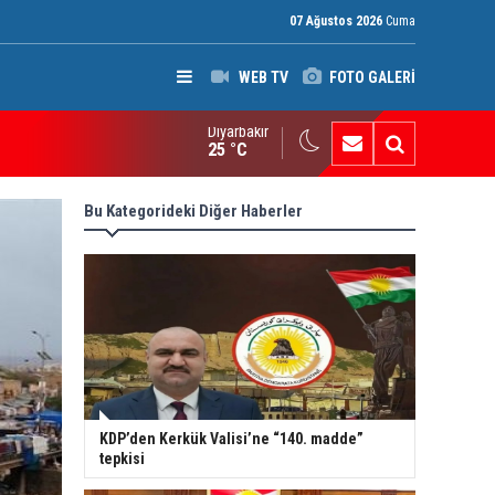
07 Ağustos 2026
Cuma
WEB TV
FOTO GALERİ
Diyarbakır
ak: Silah bırakmayan gruplara terör yasası uygulanacak
25 °C
Bu Kategorideki Diğer Haberler
KDP’den Kerkük Valisi’ne “140. madde”
tepkisi