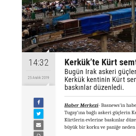
Kerkük’te Kürt sem
14:32
Bugün Irak askeri güçleri
Kerkük kentinin Kürt se
25 Aralık 2019
baskınlar düzenledi.
Haber Merkezi
-
Basnews'in haber
Tugay’ına bağlı askeri güçlerin 
Kürtlerin evlerine baskınlar düz
büyük bir korku ve paniğe neden