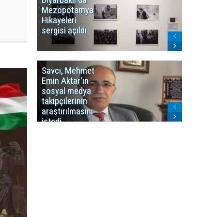
Mezopotamya
yayın y
Hikayeleri
Cosmo K
sergisi açıldı
program
sonlandı
Savcı, Mehmet
Kürdist
Emin Aktar'ın
Bölgesi 
sosyal medya
Washing
takipçilerinin
Gündem
araştırılmasını
ile ilişkil
istedi