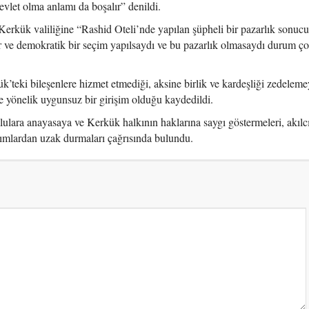
vlet olma anlamı da boşalır” denildi.
ük valiliğine “Rashid Oteli’nde yapılan şüpheli bir pazarlık sonuc
r ve demokratik bir seçim yapılsaydı ve bu pazarlık olmasaydı durum ço
’teki bileşenlere hizmet etmediği, aksine birlik ve kardeşliği zedelemey
e yönelik uygunsuz bir girişim olduğu kaydedildi.
lara anayasaya ve Kerkük halkının haklarına saygı göstermeleri, akılc
ımlardan uzak durmaları çağrısında bulundu.