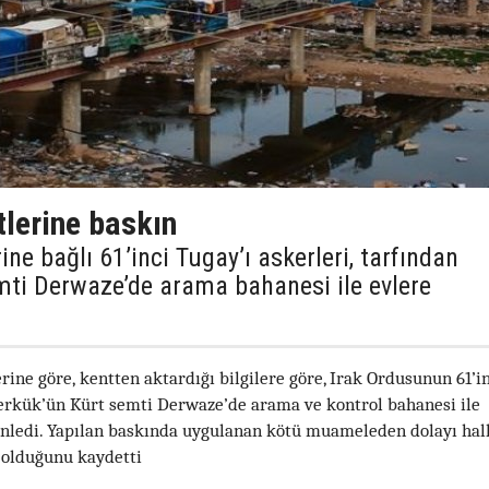
tlerine baskın
ne bağlı 61’inci Tugay’ı askerleri, tarfından
mti Derwaze’de arama bahanesi ile evlere
ine göre, kentten aktardığı bilgilere göre, Irak Ordusunun 61’in
Kerkük’ün Kürt semti Derwaze’de arama ve kontrol bahanesi ile
enledi. Yapılan baskında uygulanan kötü muameleden dolayı hal
 olduğunu kaydetti