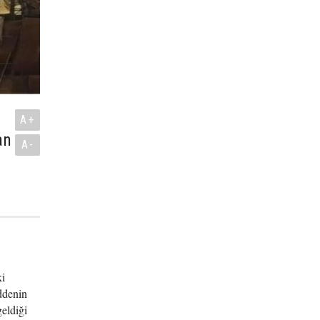
A+
an
A-
ki
ddenin
eldiği