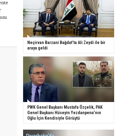
ente
r
sını
Neçirvan Barzani Bağdat’ta Ali Zeydi ile bir
araya geldi
PWK Genel Başkanı Mustafa Özçelik, PAK
Genel Başkanı Hüseyin Yezdanpena’nın
Oğlu İçin Kendisiyle Görüştü
Diyarbakır’da
WDR, Kü