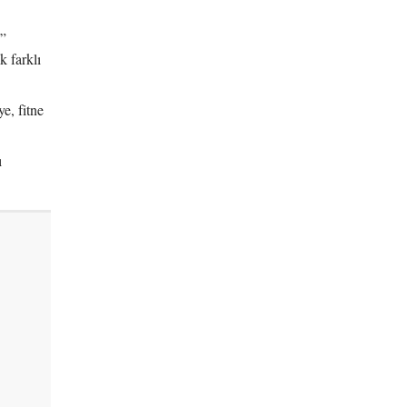
u”
k farklı
e, fitne
ı