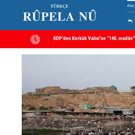
Ana 
KDP’den Kerkük Valisi’ne “140. madde”
Kerkük’te Kürt partilerden 7 maddelik o