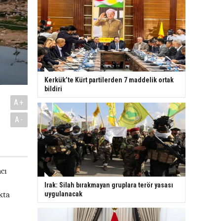
Kerkük’te Kürt partilerden 7 maddelik ortak
bildiri
A+
A-
cı
Irak: Silah bırakmayan gruplara terör yasası
kta
uygulanacak