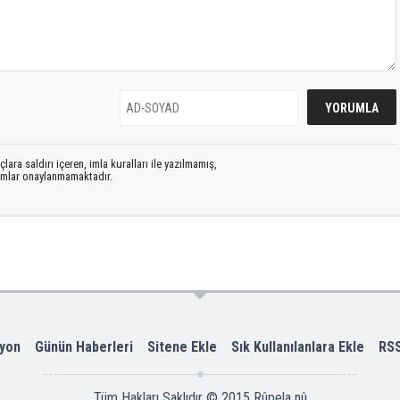
lara saldırı içeren, imla kuralları ile yazılmamış,
rumlar onaylanmamaktadır.
yon
Günün Haberleri
Sitene Ekle
Sık Kullanılanlara Ekle
RS
Tüm Hakları Saklıdır © 2015
Rûpela nû