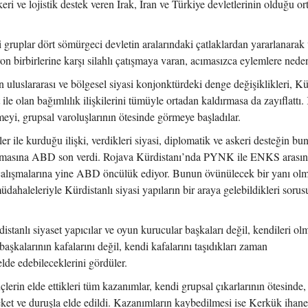
keri ve lojistik destek veren Irak, İran ve Türkiye devletlerinin olduğu or
i gruplar dört sömürgeci devletin aralarındaki çatlaklardan yararlanarak
on birbirlerine karşı silahlı çatışmaya varan, acımasızca eylemlere nede
 uluslararası ve bölgesel siyasi konjonktürdeki denge değişiklikleri, Kü
ile olan bağımlılık ilişkilerini tümüyle ortadan kaldırmasa da zayıflattı. 
eyi, grupsal varoluşlarının ötesinde görmeye başladılar.
 ile kurduğu ilişki, verdikleri siyasi, diplomatik ve askeri desteğin bu
şmasına ABD son verdi. Rojava Kürdistanı’nda PYNK ile ENKS arası
çalışmalarına yine ABD öncülük ediyor. Bunun övünülecek bir yanı ol
müdahaleleriyle Kürdistanlı siyasi yapıların bir araya gelebildikleri soru
istanlı siyaset yapıcılar ve oyun kurucular başkaları değil, kendileri o
aşkalarının kafalarını değil, kendi kafalarını taşıdıkları zaman
lde edebileceklerini gördüler.
çlerin elde ettikleri tüm kazanımlar, kendi grupsal çıkarlarının ötesinde,
ket ve duruşla elde edildi. Kazanımların kaybedilmesi ise Kerkük ihane