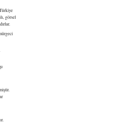
 Türkiye
lı, görsel
ırlar.
mürgeci
a
şı
iştir.
ar
r.