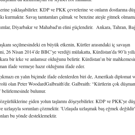
rlerine yaklaşabilirler. KDP ve PKK çevrelerine ve onların dostlarına dü
skı kurmaktır. Savaş tamtamları çalmak ve benzine ateşle gitmek olmama
nımlar, Diyarbakır ve Mahabad'ın elini güçlendirir. Ankara, Tahran, Ba
kanı seçilmesindeki en büyük etkenin, Kürtler arasındaki iç savaşın
ni, 26 Nisan 2014’de BBC’ye verdiği mülakatta, Kürdistan’da 90’lı yıll
 kara bir leke ve anlamsız olduğunu belirtir. Kürdistan’ın bir mahkemesi
zaman ifade vermeye hazır olduğunu ifade eder.
ıkmazı en yalın biçimde ifade edenlerden biri de, Amerikalı diplomat v
olü olan Peter WoodardGalbraith'dir. Galbraith: “Kürtlerin çok düşmanı
 belirlemesinde bulunur.
e, özgürlüklerine giden yolun taşlarını döşeyebilirler. KDP ve PKK'ye dü
e uzlaşıyla sorunları çözmektir. 'Uzlaşıda uzlaşmak baş eğmek değildir'
onları bu yönde desteklemektir.