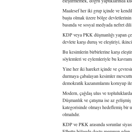
eleştirmemek, doğru yaptıklarında kü
Maalesef her iki grup içinde ve kend
başta olmak üzere bölge devletlerinin s
basında ve sosyal medyada nefret dili 
KDP veya PKK düşmanlığı yapan çevr
devlete karşı duruş ve eleştiriyi, ikinc
Bu kesimlerin birbirlerine karşı eleşt
söylemleri ve eylemleriyle bu kavramın 
Yine her iki hareket içinde ve çevre
durmaya çabalayan kesimler mevcuttur.
demokratik kazanımlarını koruyup iler
Modern, çağdaş ulus ve topluluklarda 
Düşmanlık ve çatışma ise az gelişmiş u
kategorisinde olmayı hedeflemiş bir ul
olmalıdır.
KDP ve PKK arasında sorunlar siyasid
Elbette bölgede dostu memnun eden, d