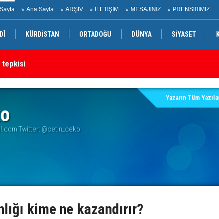
Sayfa
Ana Sayfa
ARŞİV
İLETİŞİM
MESAJINIZ
PRENSIBIMIZ
DÎ
KÜRDİSTAN
ORTADOĞU
DÜNYA
SİYASET
 tepkisi
Ir
rtak bildiri
Yazarın Tüm Yazılar
ko
.com Twitter: @cetin_ceko
ığı kime ne kazandırır?