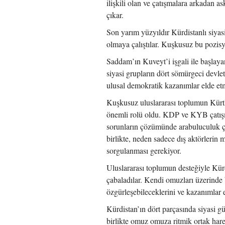
ilişkili olan ve çatışmalara arkadan as
çıkar.
Son yarım yüzyıldır Kürdistanlı siyas
olmaya çalıştılar. Kuşkusuz bu pozisy
Saddam’ın Kuveyt’i işgali ile başlayan
siyasi grupların dört sömürgeci devlet 
ulusal demokratik kazanımlar elde etm
Kuşkusuz uluslararası toplumun Kürtler
önemli rolü oldu. KDP ve KYB çatı
sorunların çözümünde arabuluculuk 
birlikte, neden sadece dış aktörlerin 
sorgulanması gerekiyor.
Uluslararası toplumun desteğiyle Kürd
çabaladılar. Kendi omuzları üzerinde b
özgürleşebileceklerini ve kazanımlar e
Kürdistan’ın dört parçasında siyasi gü
birlikte omuz omuza ritmik ortak hare