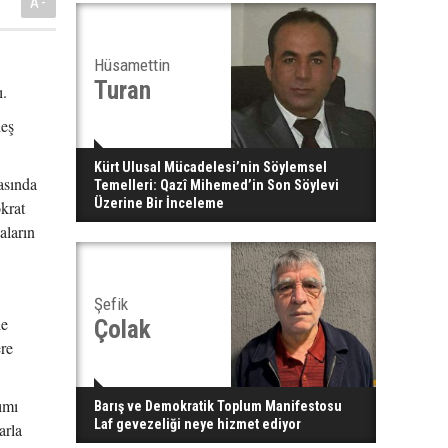
A-
Hüsamettin
Turan
ı.
deş
Kürt Ulusal Mücadelesi’nin Söylemsel
asında
Temelleri: Qazî Mihemed’in Son Söylevi
Üzerine Bir İnceleme
krat
aların
Şefik
le
Çolak
ere
ımı
Barış ve Demokratik Toplum Manifestosu
Laf gevezeliği neye hizmet ediyor
arla