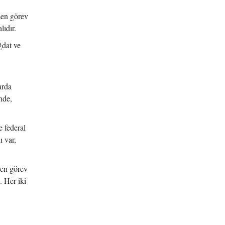
şen görev
lıdır.
ğdat ve
arda
nde,
e federal
 var,
şen görev
. Her iki