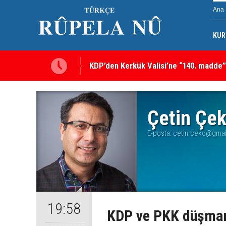
Ana 
KUR
KDP’den Kerkük Valisi’ne “140. madde”
Kerkük’te Kürt partilerden 7 maddelik o
Çetin Çe
E-posta:
cetin.ceko@gmail
19:58
KDP ve PKK düşmanl