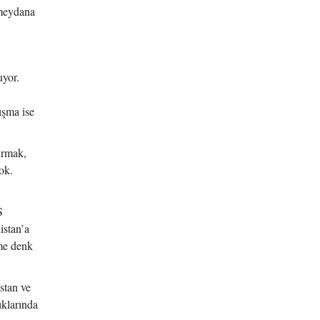
 meydana
uyor.
ışma ise
ırmak,
ok.
S
istan’a
eme denk
stan ve
ıklarında