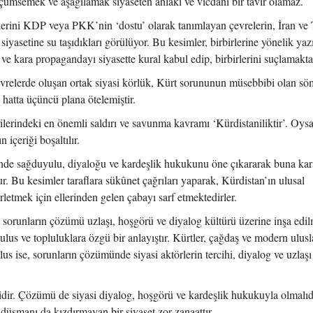
çümsemek ve aşağılamak siyaseten ahlaki ve vicdani bir tavır olamaz.
ilerini KDP veya PKK’nin ‘dostu’ olarak tanımlayan çevrelerin, İran ve
iyasetine su taşıdıkları görülüyor. Bu kesimler, birbirlerine yönelik yazı
ve kara propagandayı siyasette kural kabul edip, birbirlerini suçlamaktad
elerde oluşan ortak siyasi körlük, Kürt sorununun müsebbibi olan sö
i hatta üçüncü plana ötelemiştir.
irilerindeki en önemli saldırı ve savunma kavramı ‘Kürdistaniliktir’. Oys
içeriği boşaltılır.
sinde sağduyulu, diyaloğu ve kardeşlik hukukunu öne çıkararak buna kar
 Bu kesimler taraflara sükûnet çağrıları yaparak, Kürdistan’ın ulusal
letmek için ellerinden gelen çabayı sarf etmektedirler.
sorunların çözümü uzlaşı, hoşgörü ve diyalog kültürü üzerine inşa edilm
lus ve topluluklara özgü bir anlayıştır. Kürtler, çağdaş ve modern ulusl
us ise, sorunların çözümünde siyasi aktörlerin tercihi, diyalog ve uzlaşı
ir. Çözümü de siyasi diyalog, hoşgörü ve kardeşlik hukukuyla olmalıdı
üşmanı da kızdırmayan bir siyaset zor zanaattır.