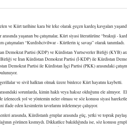
elen ve Kürt tarihine kara bir leke olarak geçen kardeş kavgaları yaşand
 arasında yaşanan bu çatışmalar, Kürt siyasi literatürüne “brakuji - kar
um çatışmaları “Kurdishcivilwar - Kürtlerin iç savaşı” olarak tanımladı.
stan Demokrat Partisi (KDP) ve Kürdistan Yurtseverler Birliği (KYB) ar
r Birliği ve İran Kürdistan Demokrat Partisi (İ-KDP) ile Kürdistan Demo
stan Demokrat Partisi ile Kürdistan İşçi Partisi (PKK) arasındaki çatışm
bulunuyor.
erillalar ve sivil halktan olmak üzere binlerce Kürt hayatını kaybetti.
arasındaki sorunlarda, kimin haklı veya haksız olduğunu ele almıyor. E
e izlenecek yol ve yöntemin neler olması ve söz konusu siyasi hareketl
ni ifade eden kesimlerin tavırlarını irdelemeye çalışıyor.
enleri arasında, Kürdistanlı gruplar arasında güç, yetki ve toprak paylaş
ağının görünen kısmıydı. Dikkatlice bakıldığında ise, söz konusu grupl