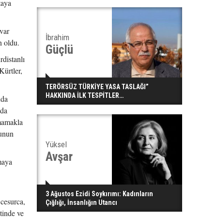
taya
 var
İbrahim
n oldu.
Güçlü
rdistanlı
Kürtler,
TERÖRSÜZ TÜRKİYE YASA TASLAĞI”
HAKKINDA İLK TESPİTLER…
nda
nda
mamakla
sunun
Yüksel
Avşar
lmaya
3 Ağustos Ezidi Soykırımı: Kadınların
 cesurca,
Çığlığı, İnsanlığın Utancı
tinde ve