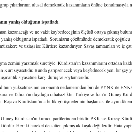
 grup çıkarlarının ulusal demokratik kazanımların önüne konulmasıyla
nın yanlış olduğunu ispatladı.
aman kazanacağı ve ne vakit kaybedeceğinin ölçüsü ortaya çıkmış bulun
n yanlış olduğunu ispatladı. Sorunların çözümünde demokratik çoğulcu
müzakere ve uzlaşı ise Kürtlere kazandırıyor. Savaş tamtamları ve iç çat
tışma zemini yaratmak suretiyle, Kürdistan’ın kazanımlarını ortadan kald
nen Kürt siyasetidir. Bunda garipsenecek veya keşfedilecek yeni bir şey y
üşmanlık siyasetine karşı duruş ve söylemleridir.
 dilinin yükselmesinin en önemli nedenlerinden biri de PYNK ile ENK
ara ve Tahran'ın duyduğu rahatsızlıktır. Türkiye ve İran’ın Güney Kürd
ı, Rojava Kürdistanı’nda birlik görüşmelerinin başlaması ile aynı dön
ney Kürdistan'ın kurucu partilerinden biridir. PKK ise Kuzey Kürdi
tördür. Her iki hareket de sütten çıkmış ak kaşık değillerdir. Hata yapt