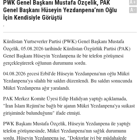
PWK Genel Başkanı Mustafa Özçelik, PAK
A+
Genel Başkanı Hüseyin Yezdanpena’nın Oğlu
A-
İçin Kendisiyle Görüştü
.
Kürdistan Yurtseverler Partisi (PWK) Genel Başkanı Mustafa
Özçelik, 05.08.2026 tarihinde Kürdistan Özgürlük Partisi (PAK)
Genel Başkanı Hüseyin Yezdanpena ile bir telefon görüşmesi
gerçekleştirerek oğlunun durumunu sordu.
04.08.2026 gecesi Erbil'de Hüseyin Yezdanpena'nın oğlu Mükri
Yezdanpena'ya silahlı bir saldırı düzenlendi. Bu saldırı sonucunda
Mükri Yezdanpena ağır yaralandı.
PAK Merkez Komite Üyesi Edip Halidyan yaptığı açıklamada,
"İran İslam Rejimi'ne bağlı bir ajanın Mükri Yezdanpena'ya suikast
girişiminde bulunduğunu" ifade etmişti.
PWK Başkanı Mustafa Özçelik, Hüseyin Yezdanpena ile yaptığı
telefon görüşmesinde, Mükri Yezdanpena'nın sağlık durumunu
sordu. Hüseyin Yezdanpena ise, "Doktorlar iyi bir müdahalede