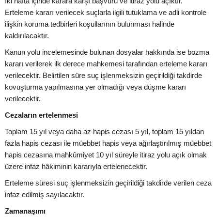
İki hafta içinde karara karşı başvuru ve itiraz yolu açıktır.
Erteleme kararı verilecek suçlarla ilgili tutuklama ve adli kontrole
ilişkin koruma tedbirleri koşullarının bulunması halinde
kaldırılacaktır.
Kanun yolu incelemesinde bulunan dosyalar hakkında ise bozma
kararı verilerek ilk derece mahkemesi tarafından erteleme kararı
verilecektir. Belirtilen süre suç işlenmeksizin geçirildiği takdirde
kovuşturma yapılmasına yer olmadığı veya düşme kararı
verilecektir.
Cezaların ertelenmesi
Toplam 15 yıl veya daha az hapis cezası 5 yıl, toplam 15 yıldan
fazla hapis cezası ile müebbet hapis veya ağırlaştırılmış müebbet
hapis cezasına mahkûmiyet 10 yıl süreyle itiraz yolu açık olmak
üzere infaz hâkiminin kararıyla ertelenecektir.
Erteleme süresi suç işlenmeksizin geçirildiği takdirde verilen ceza
infaz edilmiş sayılacaktır.
Zamanaşımı