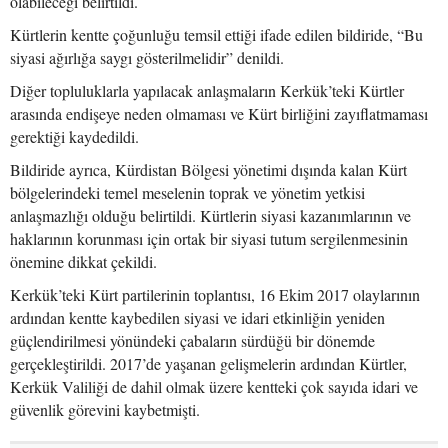
olabileceği belirtildi.
Kürtlerin kentte çoğunluğu temsil ettiği ifade edilen bildiride, “Bu
siyasi ağırlığa saygı gösterilmelidir” denildi.
Diğer topluluklarla yapılacak anlaşmaların Kerkük’teki Kürtler
arasında endişeye neden olmaması ve Kürt birliğini zayıflatmaması
gerektiği kaydedildi.
Bildiride ayrıca, Kürdistan Bölgesi yönetimi dışında kalan Kürt
bölgelerindeki temel meselenin toprak ve yönetim yetkisi
anlaşmazlığı olduğu belirtildi. Kürtlerin siyasi kazanımlarının ve
haklarının korunması için ortak bir siyasi tutum sergilenmesinin
önemine dikkat çekildi.
Kerkük’teki Kürt partilerinin toplantısı, 16 Ekim 2017 olaylarının
ardından kentte kaybedilen siyasi ve idari etkinliğin yeniden
güçlendirilmesi yönündeki çabaların sürdüğü bir dönemde
gerçekleştirildi. 2017’de yaşanan gelişmelerin ardından Kürtler,
Kerkük Valiliği de dahil olmak üzere kentteki çok sayıda idari ve
güvenlik görevini kaybetmişti.