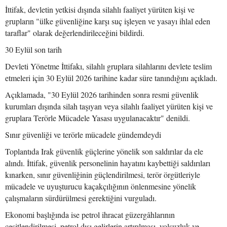
İttifak, devletin yetkisi dışında silahlı faaliyet yürüten kişi ve
grupların "ülke güvenliğine karşı suç işleyen ve yasayı ihlal eden
taraflar" olarak değerlendirileceğini bildirdi.
30 Eylül son tarih
Devleti Yönetme İttifakı, silahlı gruplara silahlarını devlete teslim
etmeleri için 30 Eylül 2026 tarihine kadar süre tanındığını açıkladı.
Açıklamada, "30 Eylül 2026 tarihinden sonra resmi güvenlik
kurumları dışında silah taşıyan veya silahlı faaliyet yürüten kişi ve
gruplara Terörle Mücadele Yasası uygulanacaktır" denildi.
Sınır güvenliği ve terörle mücadele gündemdeydi
Toplantıda Irak güvenlik güçlerine yönelik son saldırılar da ele
alındı. İttifak, güvenlik personelinin hayatını kaybettiği saldırıları
kınarken, sınır güvenliğinin güçlendirilmesi, terör örgütleriyle
mücadele ve uyuşturucu kaçakçılığının önlenmesine yönelik
çalışmaların sürdürülmesi gerektiğini vurguladı.
Ekonomi başlığında ise petrol ihracat güzergâhlarının
çeşitlendirilmesi, petrol dışı gelirlerin artırılması, yolsuzluk ve