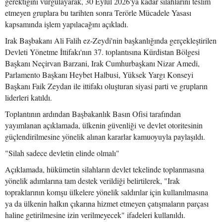
gerektiğini vurgulayarak, 30 Eylül 2026'ya kadar silahlarını teslim
etmeyen gruplara bu tarihten sonra Terörle Mücadele Yasası
kapsamında işlem yapılacağını açıkladı.
Irak Başbakanı Ali Falih ez-Zeydi'nin başkanlığında gerçekleştirilen
Devleti Yönetme İttifakı'nın 37. toplantısına Kürdistan Bölgesi
Başkanı Neçirvan Barzani, Irak Cumhurbaşkanı Nizar Amedi,
Parlamento Başkanı Heybet Halbusi, Yüksek Yargı Konseyi
Başkanı Faik Zeydan ile ittifakı oluşturan siyasi parti ve grupların
liderleri katıldı.
Toplantının ardından Başbakanlık Basın Ofisi tarafından
yayımlanan açıklamada, ülkenin güvenliği ve devlet otoritesinin
güçlendirilmesine yönelik alınan kararlar kamuoyuyla paylaşıldı.
"Silah sadece devletin elinde olmalı"
Açıklamada, hükümetin silahların devlet tekelinde toplanmasına
yönelik adımlarına tam destek verildiği belirtilerek, "Irak
topraklarının komşu ülkelere yönelik saldırılar için kullanılmasına
ya da ülkenin halkın çıkarına hizmet etmeyen çatışmaların parçası
haline getirilmesine izin verilmeyecek" ifadeleri kullanıldı.