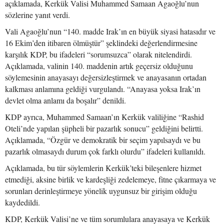
açıklamada, Kerkük Valisi Muhammed Samaan Agaoğlu’nun
sözlerine yanıt verdi.
Vali Agaoğlu’nun “140. madde Irak’ın en büyük siyasi hatasıdır ve
16 Ekim’den itibaren ölmüştür” şeklindeki değerlendirmesine
karşılık KDP, bu ifadeleri “sorumsuzca” olarak nitelendirdi.
Açıklamada, valinin 140. maddenin artık geçersiz olduğunu
söylemesinin anayasayı değersizleştirmek ve anayasanın ortadan
kalkması anlamına geldiği vurgulandı. “Anayasa yoksa Irak’ın
devlet olma anlamı da boşalır” denildi.
KDP ayrıca, Muhammed Samaan’ın Kerkük valiliğine “Rashid
Oteli’nde yapılan şüpheli bir pazarlık sonucu” geldiğini belirtti.
Açıklamada, “Özgür ve demokratik bir seçim yapılsaydı ve bu
pazarlık olmasaydı durum çok farklı olurdu” ifadeleri kullanıldı.
Açıklamada, bu tür söylemlerin Kerkük’teki bileşenlere hizmet
etmediği, aksine birlik ve kardeşliği zedelemeye, fitne çıkarmaya ve
sorunları derinleştirmeye yönelik uygunsuz bir girişim olduğu
kaydedildi.
KDP, Kerkük Valisi’ne ve tüm sorumlulara anayasaya ve Kerkük