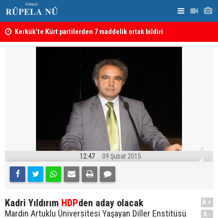
Kerkük’te Kürt partilerden 7 maddelik ortak bildiri
Irak: Silah
12:47
09 Şubat 2015
Kadri Yıldırım
HDP
den aday olacak
A+
Mardin Artuklu Üniversitesi Yaşayan Diller Enstitüsü
A-