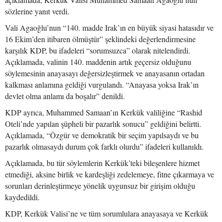
sözlerine yanıt verdi.
Vali Agaoğlu’nun “140. madde Irak’ın en büyük siyasi hatasıdır ve
16 Ekim’den itibaren ölmüştür” şeklindeki değerlendirmesine
karşılık KDP, bu ifadeleri “sorumsuzca” olarak nitelendirdi.
Açıklamada, valinin 140. maddenin artık geçersiz olduğunu
söylemesinin anayasayı değersizleştirmek ve anayasanın ortadan
kalkması anlamına geldiği vurgulandı. “Anayasa yoksa Irak’ın
devlet olma anlamı da boşalır” denildi.
KDP ayrıca, Muhammed Samaan’ın Kerkük valiliğine “Rashid
Oteli’nde yapılan şüpheli bir pazarlık sonucu” geldiğini belirtti.
Açıklamada, “Özgür ve demokratik bir seçim yapılsaydı ve bu
pazarlık olmasaydı durum çok farklı olurdu” ifadeleri kullanıldı.
Açıklamada, bu tür söylemlerin Kerkük’teki bileşenlere hizmet
etmediği, aksine birlik ve kardeşliği zedelemeye, fitne çıkarmaya ve
sorunları derinleştirmeye yönelik uygunsuz bir girişim olduğu
kaydedildi.
KDP, Kerkük Valisi’ne ve tüm sorumlulara anayasaya ve Kerkük