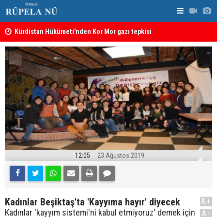
Kürdistan Hükümeti'nden Kor Mor gazı tepkisi
KDP’den Ke
12:05
23 Ağustos 2019
Kadınlar Beşiktaş'ta 'Kayyıma hayır' diyecek
A+
Kadınlar 'kayyım sistemi'ni kabul etmiyoruz' demek için
A-