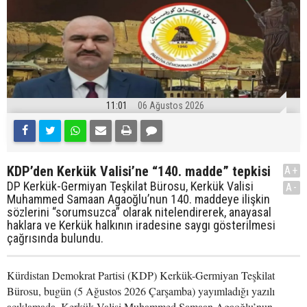
11:01
06 Ağustos 2026
KDP’den Kerkük Valisi’ne “140. madde” tepkisi
A+
DP Kerkük-Germiyan Teşkilat Bürosu, Kerkük Valisi
A-
Muhammed Samaan Agaoğlu’nun 140. maddeye ilişkin
sözlerini “sorumsuzca” olarak nitelendirerek, anayasal
haklara ve Kerkük halkının iradesine saygı gösterilmesi
çağrısında bulundu.
Kürdistan Demokrat Partisi (KDP) Kerkük-Germiyan Teşkilat
Bürosu, bugün (5 Ağustos 2026 Çarşamba) yayımladığı yazılı
açıklamada, Kerkük Valisi Muhammed Samaan Agaoğlu’nun