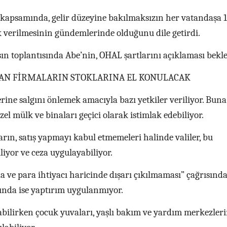
i kapsamında, gelir düzeyine bakılmaksızın her vatandaşa 
ek verilmesinin gündemlerinde olduğunu dile getirdi.
n toplantısında Abe’nin, OHAL şartlarını açıklaması bekle
AYAN FİRMALARIN STOKLARINA EL KONULACAK
ine salgını önlemek amacıyla bazı yetkiler veriliyor. Buna
zel mülk ve binaları geçici olarak istimlak edebiliyor.
ların, satış yapmayı kabul etmemeleri halinde valiler, bu
liyor ve ceza uygulayabiliyor.
ıda ve para ihtiyacı haricinde dışarı çıkılmaması” çağrısınd
ında ise yaptırım uygulanmıyor.
labilirken çocuk yuvaları, yaşlı bakım ve yardım merkezler