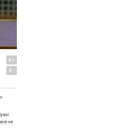
A+
A-
kı
iyasi
arın ve