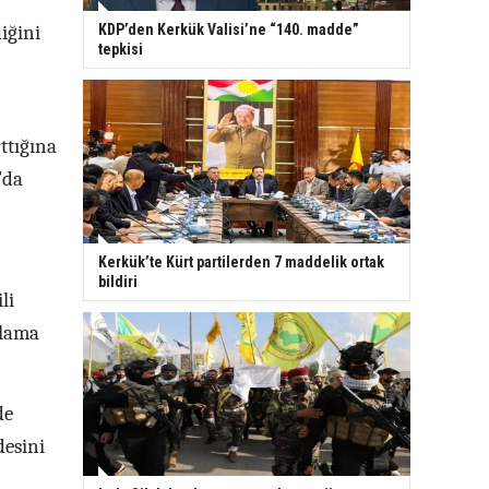
iğini
KDP’den Kerkük Valisi’ne “140. madde”
tepkisi
ttığına
’da
Kerkük’te Kürt partilerden 7 maddelik ortak
bildiri
li
ulama
de
desini