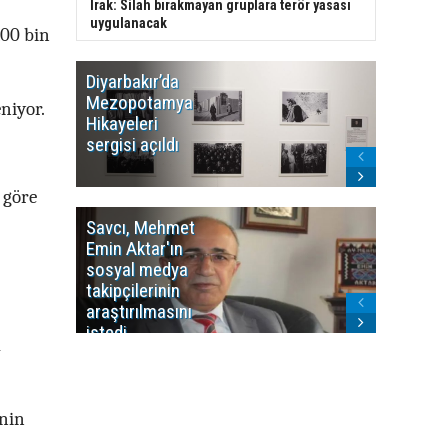
Irak: Silah bırakmayan gruplara terör yasası
uygulanacak
100 bin
Diyarbakır’da
WDR, Kü
Mezopotamya
yayın y
niyor.
Hikayeleri
Cosmo K
sergisi açıldı
program
sonlandı
 göre
Savcı, Mehmet
Kürdist
Emin Aktar'ın
Bölgesi 
sosyal medya
Washing
takipçilerinin
Gündem
araştırılmasını
ile ilişkil
istedi
a
inin