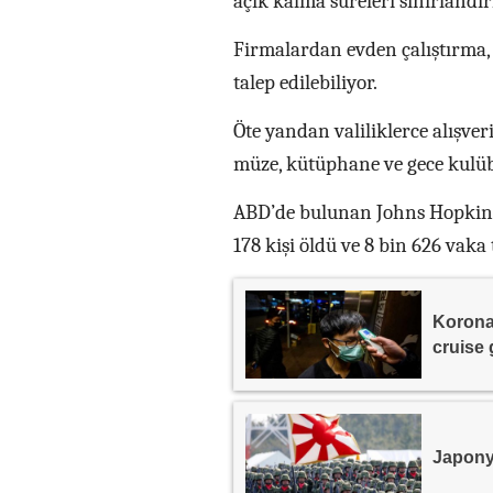
açık kalma süreleri sınırlandırı
Firmalardan evden çalıştırma, 
talep edilebiliyor.
Öte yandan valiliklerce alışveri
müze, kütüphane ve gece kulübü 
ABD’de bulunan Johns Hopkins 
178 kişi öldü ve 8 bin 626 vaka 
Koronav
cruise
Japony