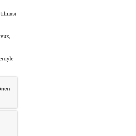
tılması
avuz,
eniyle
dönen