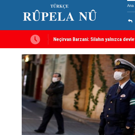
Ana 
malı
Kürdistan Hükümeti'nden Kor Mor gazı 