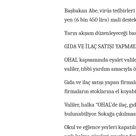
Başbakan Abe, virüs tedbirler
yen (6 bin 450 lira) mali dest
Yarın akşam düzenleyeceği bası
GIDA VE İLAÇ SATIŞI YAPM
OHAL kapsamında eyalet valiler
valiler, tıbbi yardım amacıyla ö
Gıda ve ilaç satışı yapan firma
firmaların stoklarına el koyabi
Valiler, halka “OHAL’de ilaç, g
bulunabiliyor. Sokağa çıkılmas
Okul ve eğlence yerleri kapatı