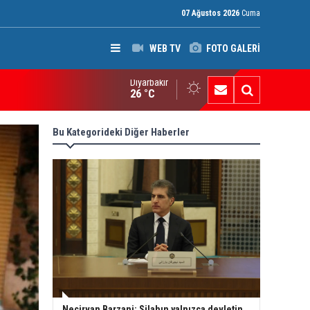
07 Ağustos 2026
Cuma
WEB TV
FOTO GALERİ
Diyarbakır
P’den Kerkük Valisi’ne “140. madde” tepkisi
26 °C
Bu Kategorideki Diğer Haberler
Neçirvan Barzani: Silahın yalnızca devletin