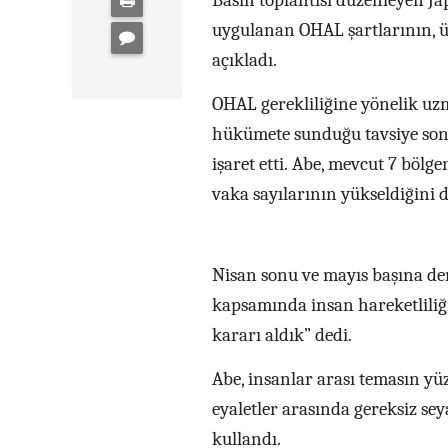
Basın toplantısı düzenleyen J
uygulanan OHAL şartlarının, ü
açıkladı.
OHAL gerekliliğine yönelik u
hükümete sunduğu tavsiye sonra
işaret etti. Abe, mevcut 7 bölge
vaka sayılarının yükseldiğini di
Nisan sonu ve mayıs başına den
kapsamında insan hareketliliğ
kararı aldık” dedi.
Abe, insanlar arası temasın yüz
eyaletler arasında gereksiz se
kullandı.