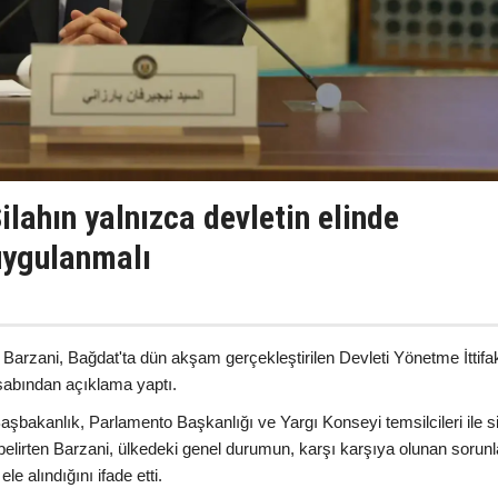
ilahın yalnızca devletin elinde
uygulanmalı
Barzani, Bağdat'ta dün akşam gerçekleştirilen Devleti Yönetme İttifa
esabından açıklama yaptı.
şbakanlık, Parlamento Başkanlığı ve Yargı Konseyi temsilcileri ile s
ini belirten Barzani, ülkedeki genel durumun, karşı karşıya olunan sorunl
le alındığını ifade etti.