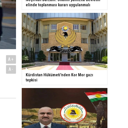
elinde toplanması kararı uygulanmalı
A+
A-
Kürdistan Hükümeti'nden Kor Mor gazı
tepkisi