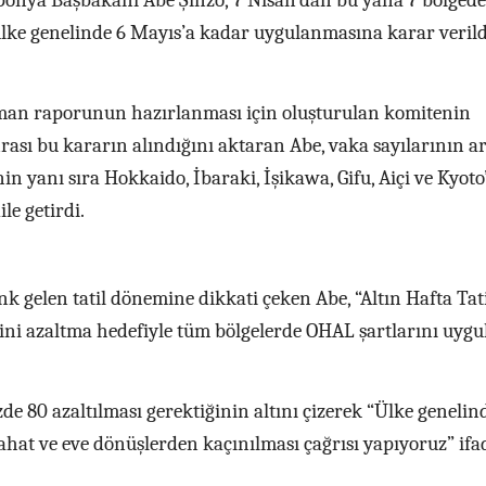
aponya Başbakanı Abe Şinzo, 7 Nisan’dan bu yana 7 bölgede
lke genelinde 6 Mayıs’a kadar uygulanmasına karar verild
zman raporunun hazırlanması için oluşturulan komitenin
sı bu kararın alındığını aktaran Abe, vaka sayılarının ar
nin yanı sıra Hokkaido, İbaraki, İşikawa, Gifu, Aiçi ve Kyoto
le getirdi.
k gelen tatil dönemine dikkati çeken Abe, “Altın Hafta Tati
ini azaltma hedefiyle tüm bölgelerde OHAL şartlarını uyg
de 80 azaltılması gerektiğinin altını çizerek “Ülke genelin
yahat ve eve dönüşlerden kaçınılması çağrısı yapıyoruz” ifa