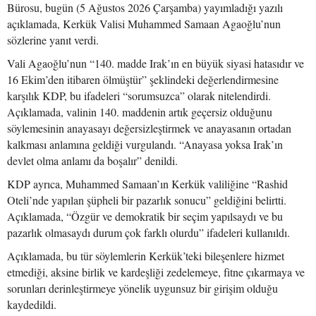
Bürosu, bugün (5 Ağustos 2026 Çarşamba) yayımladığı yazılı
açıklamada, Kerkük Valisi Muhammed Samaan Agaoğlu’nun
sözlerine yanıt verdi.
Vali Agaoğlu’nun “140. madde Irak’ın en büyük siyasi hatasıdır ve
16 Ekim’den itibaren ölmüştür” şeklindeki değerlendirmesine
karşılık KDP, bu ifadeleri “sorumsuzca” olarak nitelendirdi.
Açıklamada, valinin 140. maddenin artık geçersiz olduğunu
söylemesinin anayasayı değersizleştirmek ve anayasanın ortadan
kalkması anlamına geldiği vurgulandı. “Anayasa yoksa Irak’ın
devlet olma anlamı da boşalır” denildi.
KDP ayrıca, Muhammed Samaan’ın Kerkük valiliğine “Rashid
Oteli’nde yapılan şüpheli bir pazarlık sonucu” geldiğini belirtti.
Açıklamada, “Özgür ve demokratik bir seçim yapılsaydı ve bu
pazarlık olmasaydı durum çok farklı olurdu” ifadeleri kullanıldı.
Açıklamada, bu tür söylemlerin Kerkük’teki bileşenlere hizmet
etmediği, aksine birlik ve kardeşliği zedelemeye, fitne çıkarmaya ve
sorunları derinleştirmeye yönelik uygunsuz bir girişim olduğu
kaydedildi.