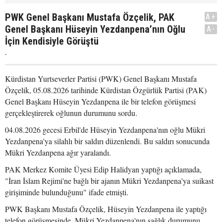
PWK Genel Başkanı Mustafa Özçelik, PAK
A+
Genel Başkanı Hüseyin Yezdanpena’nın Oğlu
A-
İçin Kendisiyle Görüştü
.
Kürdistan Yurtseverler Partisi (PWK) Genel Başkanı Mustafa
Özçelik, 05.08.2026 tarihinde Kürdistan Özgürlük Partisi (PAK)
Genel Başkanı Hüseyin Yezdanpena ile bir telefon görüşmesi
gerçekleştirerek oğlunun durumunu sordu.
04.08.2026 gecesi Erbil'de Hüseyin Yezdanpena'nın oğlu Mükri
Yezdanpena'ya silahlı bir saldırı düzenlendi. Bu saldırı sonucunda
Mükri Yezdanpena ağır yaralandı.
PAK Merkez Komite Üyesi Edip Halidyan yaptığı açıklamada,
"İran İslam Rejimi'ne bağlı bir ajanın Mükri Yezdanpena'ya suikast
girişiminde bulunduğunu" ifade etmişti.
PWK Başkanı Mustafa Özçelik, Hüseyin Yezdanpena ile yaptığı
telefon görüşmesinde, Mükri Yezdanpena'nın sağlık durumunu