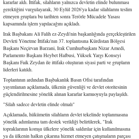
kararlar aldı. İttifak, silahların yalnızca devletin elinde bulunması
gerektiğini vurgulayarak, 30 Eylül 2026'ya kadar silahlarını teslim
etmeyen gruplara bu tarihten sonra Terörle Mücadele Yasası
kapsamında işlem yapılacağını açıkladı.
Irak Başbakanı Ali Falih ez-Zeydi'nin başkanlığında gerçekleştirilen
Devleti Yönetme İttifakı'nın 37. toplantısına Kürdistan Bölgesi
Başkanı Neçirvan Barzani, Irak Cumhurbaşkanı Nizar Amedi,
Parlamento Başkanı Heybet Halbusi, Yüksek Yargı Konseyi
Başkanı Faik Zeydan ile ittifakı oluşturan siyasi parti ve grupların
liderleri katıldı.
Toplantının ardından Başbakanlık Basın Ofisi tarafından
yayımlanan açıklamada, ülkenin güvenliği ve devlet otoritesinin
güçlendirilmesine yönelik alınan kararlar kamuoyuyla paylaşıldı.
"Silah sadece devletin elinde olmalı"
Açıklamada, hükümetin silahların devlet tekelinde toplanmasına
yönelik adımlarına tam destek verildiği belirtilerek, "Irak
topraklarının komşu ülkelere yönelik saldırılar için kullanılmasına
ya da ülkenin halkın çıkarına hizmet etmeyen çatışmaların parçası