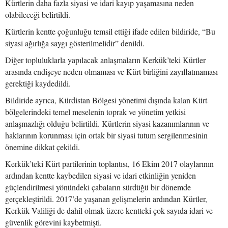
Kürtlerin daha fazla siyasi ve idari kayıp yaşamasına neden
olabileceği belirtildi.
Kürtlerin kentte çoğunluğu temsil ettiği ifade edilen bildiride, “Bu
siyasi ağırlığa saygı gösterilmelidir” denildi.
Diğer topluluklarla yapılacak anlaşmaların Kerkük’teki Kürtler
arasında endişeye neden olmaması ve Kürt birliğini zayıflatmaması
gerektiği kaydedildi.
Bildiride ayrıca, Kürdistan Bölgesi yönetimi dışında kalan Kürt
bölgelerindeki temel meselenin toprak ve yönetim yetkisi
anlaşmazlığı olduğu belirtildi. Kürtlerin siyasi kazanımlarının ve
haklarının korunması için ortak bir siyasi tutum sergilenmesinin
önemine dikkat çekildi.
Kerkük’teki Kürt partilerinin toplantısı, 16 Ekim 2017 olaylarının
ardından kentte kaybedilen siyasi ve idari etkinliğin yeniden
güçlendirilmesi yönündeki çabaların sürdüğü bir dönemde
gerçekleştirildi. 2017’de yaşanan gelişmelerin ardından Kürtler,
Kerkük Valiliği de dahil olmak üzere kentteki çok sayıda idari ve
güvenlik görevini kaybetmişti.