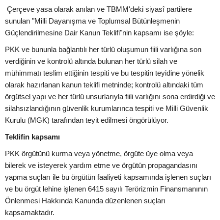
Çerçeve yasa olarak anılan ve TBMM'deki siyasî partilere
sunulan "Milli Dayanışma ve Toplumsal Bütünleşmenin
Güçlendirilmesine Dair Kanun Teklifi"nin kapsamı ise şöyle:
PKK ve bununla bağlantılı her türlü oluşumun fiili varlığına son
verdiğinin ve kontrolü altında bulunan her türlü silah ve
mühimmatı teslim ettiğinin tespiti ve bu tespitin teyidine yönelik
olarak hazırlanan kanun teklifi metninde; kontrolü altındaki tüm
örgütsel yapı ve her türlü unsurlarıyla fiili varlığını sona erdirdiği ve
silahsızlandığının güvenlik kurumlarınca tespiti ve Milli Güvenlik
Kurulu (MGK) tarafından teyit edilmesi öngörülüyor.
Teklifin kapsamı
PKK örgütünü kurma veya yönetme, örgüte üye olma veya
bilerek ve isteyerek yardım etme ve örgütün propagandasını
yapma suçları ile bu örgütün faaliyeti kapsamında işlenen suçları
ve bu örgüt lehine işlenen 6415 sayılı Terörizmin Finansmanının
Önlenmesi Hakkında Kanunda düzenlenen suçları
kapsamaktadır.