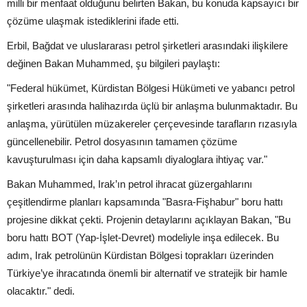
milli bir menfaat olduğunu belirten Bakan, bu konuda kapsayıcı bir
çözüme ulaşmak istediklerini ifade etti.
Erbil, Bağdat ve uluslararası petrol şirketleri arasındaki ilişkilere
değinen Bakan Muhammed, şu bilgileri paylaştı:
"Federal hükümet, Kürdistan Bölgesi Hükümeti ve yabancı petrol
şirketleri arasında halihazırda üçlü bir anlaşma bulunmaktadır. Bu
anlaşma, yürütülen müzakereler çerçevesinde tarafların rızasıyla
güncellenebilir. Petrol dosyasının tamamen çözüme
kavuşturulması için daha kapsamlı diyaloglara ihtiyaç var."
Bakan Muhammed, Irak’ın petrol ihracat güzergahlarını
çeşitlendirme planları kapsamında "Basra-Fişhabur" boru hattı
projesine dikkat çekti. Projenin detaylarını açıklayan Bakan, "Bu
boru hattı BOT (Yap-İşlet-Devret) modeliyle inşa edilecek. Bu
adım, Irak petrolünün Kürdistan Bölgesi toprakları üzerinden
Türkiye’ye ihracatında önemli bir alternatif ve stratejik bir hamle
olacaktır." dedi.