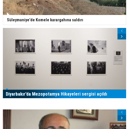
Süleymaniye’de Komele karargahına saldırı
Diyarbakır’da Mezopotamya Hikayeleri sergisi açıldı