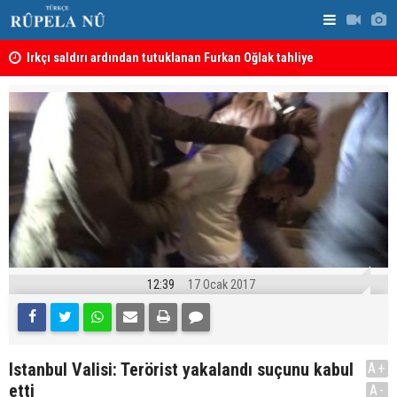
Irkçı saldırı ardından tutuklanan Furkan Oğlak tahliye
Haci Mahmu
edildi
birleştirme
12:39
17 Ocak 2017
Istanbul Valisi: Terörist yakalandı suçunu kabul
A+
etti
A-