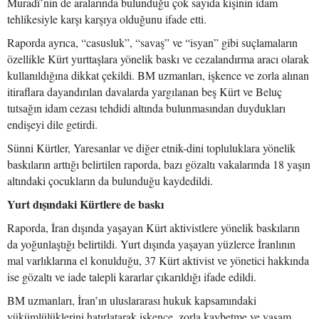
Muradî’nin de aralarında bulunduğu çok sayıda kişinin idam
tehlikesiyle karşı karşıya olduğunu ifade etti.
Raporda ayrıca, “casusluk”, “savaş” ve “isyan” gibi suçlamaların
özellikle Kürt yurttaşlara yönelik baskı ve cezalandırma aracı olarak
kullanıldığına dikkat çekildi. BM uzmanları, işkence ve zorla alınan
itiraflara dayandırılan davalarda yargılanan beş Kürt ve Beluç
tutsağın idam cezası tehdidi altında bulunmasından duydukları
endişeyi dile getirdi.
Sünni Kürtler, Yaresanlar ve diğer etnik-dini topluluklara yönelik
baskıların arttığı belirtilen raporda, bazı gözaltı vakalarında 18 yaşın
altındaki çocukların da bulunduğu kaydedildi.
Yurt dışındaki Kürtlere de baskı
Raporda, İran dışında yaşayan Kürt aktivistlere yönelik baskıların
da yoğunlaştığı belirtildi. Yurt dışında yaşayan yüzlerce İranlının
mal varlıklarına el konulduğu, 37 Kürt aktivist ve yönetici hakkında
ise gözaltı ve iade talepli kararlar çıkarıldığı ifade edildi.
BM uzmanları, İran’ın uluslararası hukuk kapsamındaki
yükümlülüklerini hatırlatarak işkence, zorla kaybetme ve yaşam