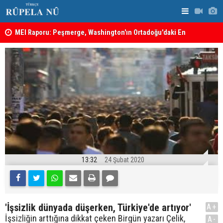
MEI Raporu: Peşmerge, Washington'ın Ortadoğu'daki En
Hadi Amiri'
Önemli Güvenlik Ortaklarından Biri
ABD'nin sal
13:32
24 Şubat 2020
'İşsizlik dünyada düşerken, Türkiye'de artıyor'
A+
İşsizliğin arttığına dikkat çeken Birgün yazarı Çelik,
A-