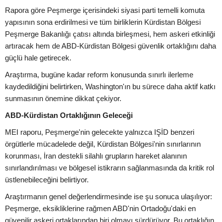
Rapora göre Peşmerge içerisindeki siyasi parti temelli komuta
yapısının sona erdirilmesi ve tüm birliklerin Kürdistan Bölgesi
Peşmerge Bakanlığı çatısı altında birleşmesi, hem askeri etkinliği
artıracak hem de ABD-Kürdistan Bölgesi güvenlik ortaklığını daha
güçlü hale getirecek.
Araştırma, bugüne kadar reform konusunda sınırlı ilerleme
kaydedildiğini belirtirken, Washington'ın bu sürece daha aktif katkı
sunmasının önemine dikkat çekiyor.
ABD-Kürdistan Ortaklığının Geleceği
MEI raporu, Peşmerge'nin gelecekte yalnızca IŞİD benzeri
örgütlerle mücadelede değil, Kürdistan Bölgesi'nin sınırlarının
korunması, İran destekli silahlı grupların hareket alanının
sınırlandırılması ve bölgesel istikrarın sağlanmasında da kritik rol
üstlenebileceğini belirtiyor.
Araştırmanın genel değerlendirmesinde ise şu sonuca ulaşılıyor:
Peşmerge, eksikliklerine rağmen ABD'nin Ortadoğu'daki en
güvenilir askeri ortaklarından biri olmayı sürdürüyor. Bu ortaklığın