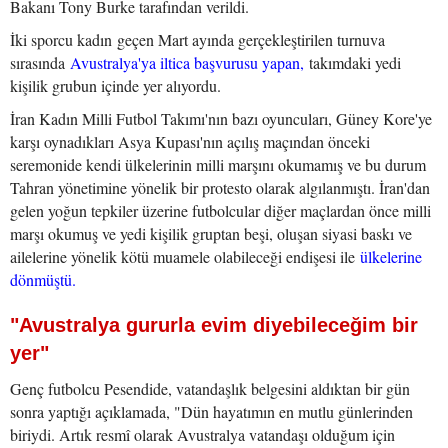
Bakanı Tony Burke tarafından verildi.
İki sporcu kadın geçen Mart ayında gerçekleştirilen turnuva
sırasında
Avustralya'ya iltica başvurusu yapan,
takımdaki yedi
kişilik grubun içinde yer alıyordu.
İran Kadın Milli Futbol Takımı'nın bazı oyuncuları, Güney Kore'ye
karşı oynadıkları Asya Kupası'nın açılış maçından önceki
seremonide kendi ülkelerinin milli marşını okumamış ve bu durum
Tahran yönetimine yönelik bir protesto olarak algılanmıştı. İran'dan
gelen yoğun tepkiler üzerine futbolcular diğer maçlardan önce milli
marşı okumuş ve yedi kişilik gruptan beşi, oluşan siyasi baskı ve
ailelerine yönelik kötü muamele olabileceği endişesi ile
ülkelerine
dönmüştü.
"Avustralya gururla evim diyebileceğim bir
yer"
Genç futbolcu Pesendide, vatandaşlık belgesini aldıktan bir gün
sonra yaptığı açıklamada, "Dün hayatımın en mutlu günlerinden
biriydi. Artık resmî olarak Avustralya vatandaşı olduğum için