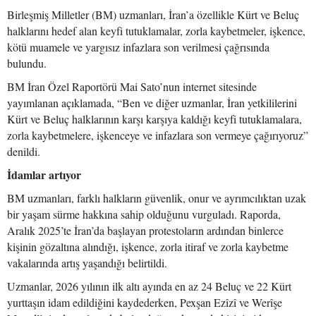
Birleşmiş Milletler (BM) uzmanları, İran’a özellikle Kürt ve Beluç
halklarını hedef alan keyfi tutuklamalar, zorla kaybetmeler, işkence,
kötü muamele ve yargısız infazlara son verilmesi çağrısında
bulundu.
BM İran Özel Raportörü Mai Sato’nun internet sitesinde
yayımlanan açıklamada, “Ben ve diğer uzmanlar, İran yetkililerini
Kürt ve Beluç halklarının karşı karşıya kaldığı keyfi tutuklamalara,
zorla kaybetmelere, işkenceye ve infazlara son vermeye çağırıyoruz”
denildi.
İdamlar artıyor
BM uzmanları, farklı halkların güvenlik, onur ve ayrımcılıktan uzak
bir yaşam sürme hakkına sahip olduğunu vurguladı. Raporda,
Aralık 2025’te İran’da başlayan protestoların ardından binlerce
kişinin gözaltına alındığı, işkence, zorla itiraf ve zorla kaybetme
vakalarında artış yaşandığı belirtildi.
Uzmanlar, 2026 yılının ilk altı ayında en az 24 Beluç ve 22 Kürt
yurttaşın idam edildiğini kaydederken, Pexşan Ezîzî ve Werîşe