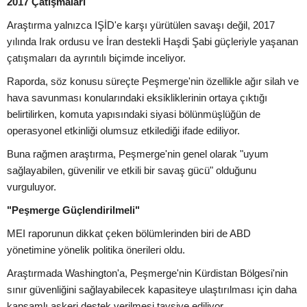
2017 Çatışmaları
Araştırma yalnızca IŞİD'e karşı yürütülen savaşı değil, 2017
yılında Irak ordusu ve İran destekli Haşdi Şabi güçleriyle yaşanan
çatışmaları da ayrıntılı biçimde inceliyor.
Raporda, söz konusu süreçte Peşmerge'nin özellikle ağır silah ve
hava savunması konularındaki eksikliklerinin ortaya çıktığı
belirtilirken, komuta yapısındaki siyasi bölünmüşlüğün de
operasyonel etkinliği olumsuz etkilediği ifade ediliyor.
Buna rağmen araştırma, Peşmerge'nin genel olarak "uyum
sağlayabilen, güvenilir ve etkili bir savaş gücü" olduğunu
vurguluyor.
"Peşmerge Güçlendirilmeli"
MEI raporunun dikkat çeken bölümlerinden biri de ABD
yönetimine yönelik politika önerileri oldu.
Araştırmada Washington'a, Peşmerge'nin Kürdistan Bölgesi'nin
sınır güvenliğini sağlayabilecek kapasiteye ulaştırılması için daha
kapsamlı askeri destek verilmesi tavsiye ediliyor.