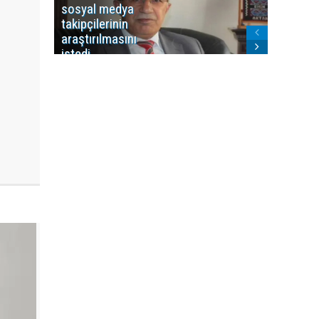
sosyal medya
Washing
takipçilerinin
Gündem
araştırılmasını
ile ilişkil
istedi