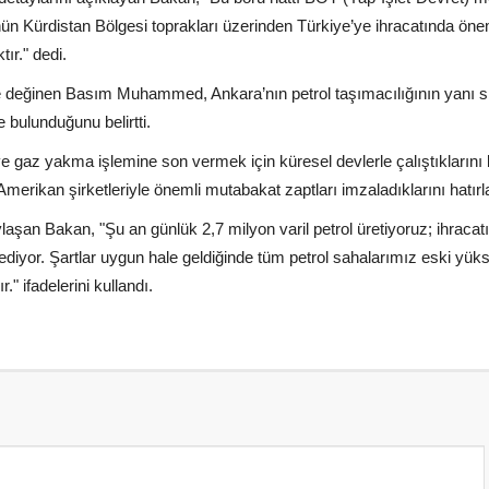
nün Kürdistan Bölgesi toprakları üzerinden Türkiye’ye ihracatında önem
tır." dedi.
e değinen Basım Muhammed, Ankara’nın petrol taşımacılığının yanı sı
e bulunduğunu belirtti.
k ve gaz yakma işlemine son vermek için küresel devlerle çalıştıklarını 
erikan şirketleriyle önemli mutabakat zaptları imzaladıklarını hatırla
aylaşan Bakan, "Şu an günlük 2,7 milyon varil petrol üretiyoruz; ihracat
rediyor. Şartlar uygun hale geldiğinde tüm petrol sahalarımız eski yük
" ifadelerini kullandı.