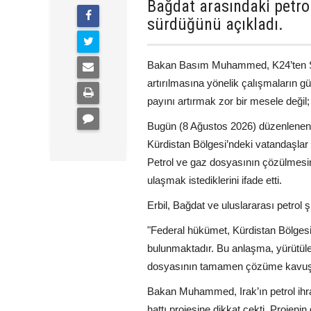
Bağdat arasındaki petr
sürdüğünü açıkladı.
Bakan Basım Muhammed, K24’ten Şiva
artırılmasına yönelik çalışmaların gü
payını artırmak zor bir mesele deği
Bugün (8 Ağustos 2026) düzenlenen
Kürdistan Bölgesi’ndeki vatandaşlar 
Petrol ve gaz dosyasının çözülmesin
ulaşmak istediklerini ifade etti.
Erbil, Bağdat ve uluslararası petrol 
"Federal hükümet, Kürdistan Bölgesi 
bulunmaktadır. Bu anlaşma, yürütülen
dosyasının tamamen çözüme kavuştur
Bakan Muhammed, Irak’ın petrol ihra
hattı projesine dikkat çekti. Projeni