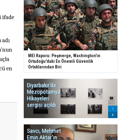
 ifade
u adı
ku’nun
MEI Raporu: Peşmerge, Washington'ın
uçla
Ortadoğu'daki En Önemli Güvenlik
Ortaklarından Biri
ncü en
Diyarbakır’da
WDR, Kü
Mezopotamya
yayın y
Hikayeleri
Cosmo K
sergisi açıldı
program
sonlandı
Savcı, Mehmet
Kürdist
Emin Aktar'ın
Bölgesi 