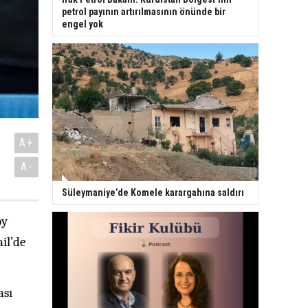
petrol payının artırılmasının önünde bir
engel yok
A+
A-
Süleymaniye’de Komele karargahına saldırı
oy
il’de
ası