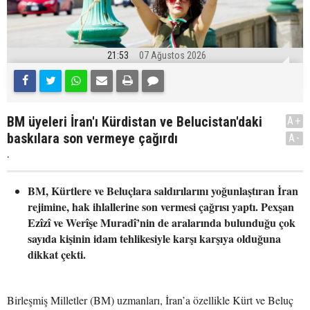
21:53
07 Ağustos 2026
BM üyeleri İran'ı Kürdistan ve Belucistan'daki
A+
baskılara son vermeye çağırdı
A-
.
BM, Kürtlere ve Beluçlara saldırılarını yoğunlaştıran İran
rejimine, hak ihlallerine son vermesi çağrısı yaptı. Pexşan
Ezîzî ve Werîşe Muradî’nin de aralarında bulunduğu çok
sayıda kişinin idam tehlikesiyle karşı karşıya olduğuna
dikkat çekti.
Birleşmiş Milletler (BM) uzmanları, İran’a özellikle Kürt ve Beluç