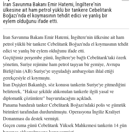
İran Savunma Bakanı Emir Hatemi, İngiltere'nin
ülkesine ait ham petrol yüklü bir tankere Cebelitarık
Boğazı'nda el koymasının tehdit edici ve yanlış bir
eylem olduğunu ifade etti.
İran Savunma Bakanı Emir Hatemi, İngiltere'nin ülkesine ait ham
petrol yüklü bir tankere Cebelitarık Boğazı'nda el koymasının tehdit
edici ve yanlış bir eylem olduğunu ifade etti.
Geçtiğimiz perşembe günü, İngiltere'ye bağlı Cebelitarık'taki özerk
yönetim, Suriye rejimine ham petrol taşıyan bir gemiye, Avrupa
Birliği'nin (AB) Suriye'ye uyguladığı ambargoları ihlal ettiği
gerekçesiyle el koymuştu.
İran Dışişleri Bakanlığı, söz konusu tankerin Suriye'ye gitmediğini
belirterek, "Haksız şekilde alıkonulan tankerle ilgili yasal ve
diplomatik çözümlere" başvurulacağını açıkladı.
Panama bandıralı tanker Cebelitarık Boğazı'ndaki polis ve gümrük
birimleri tarafından durdurulmuştu. Operasyona İngiliz Kraliyet
Donanması da destek vermişti.
Geçen cuma günü Cebelitarık Yüksek Mahkemesi tankerin 14 gün
boyunca alıkonulmasına karar vermişti.