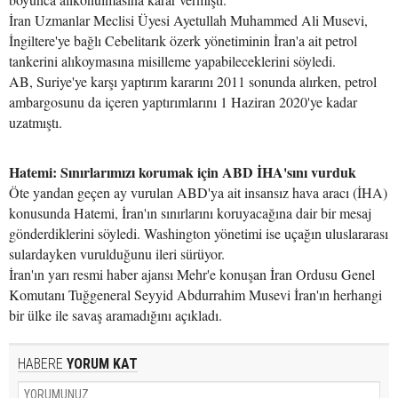
İran Uzmanlar Meclisi Üyesi Ayetullah Muhammed Ali Musevi,
İngiltere'ye bağlı Cebelitarık özerk yönetiminin İran'a ait petrol
tankerini alıkoymasına misilleme yapabileceklerini söyledi.
AB, Suriye'ye karşı yaptırım kararını 2011 sonunda alırken, petrol
ambargosunu da içeren yaptırımlarını 1 Haziran 2020'ye kadar
uzatmıştı.
Hatemi: Sınırlarımızı korumak için ABD İHA'sını vurduk
Öte yandan geçen ay vurulan ABD'ya ait insansız hava aracı (İHA)
konusunda Hatemi, İran'ın sınırlarını koruyacağına dair bir mesaj
gönderdiklerini söyledi. Washington yönetimi ise uçağın uluslararası
sulardayken vurulduğunu ileri sürüyor.
İran'ın yarı resmi haber ajansı Mehr'e konuşan İran Ordusu Genel
Komutanı Tuğgeneral Seyyid Abdurrahim Musevi İran'ın herhangi
bir ülke ile savaş aramadığını açıkladı.
HABERE
YORUM KAT