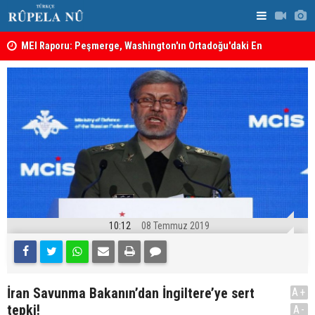
MEI Raporu: Peşmerge, Washington'ın Ortadoğu'daki En
Hadi Amiri'
Önemli Güvenlik Ortaklarından Biri
ABD'nin sal
10:12
08 Temmuz 2019
İran Savunma Bakanın’dan İngiltere’ye sert
A+
tepki!
A-