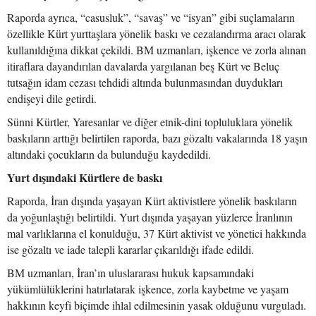
Raporda ayrıca, “casusluk”, “savaş” ve “isyan” gibi suçlamaların
özellikle Kürt yurttaşlara yönelik baskı ve cezalandırma aracı olarak
kullanıldığına dikkat çekildi. BM uzmanları, işkence ve zorla alınan
itiraflara dayandırılan davalarda yargılanan beş Kürt ve Beluç
tutsağın idam cezası tehdidi altında bulunmasından duydukları
endişeyi dile getirdi.
Sünni Kürtler, Yaresanlar ve diğer etnik-dini topluluklara yönelik
baskıların arttığı belirtilen raporda, bazı gözaltı vakalarında 18 yaşın
altındaki çocukların da bulunduğu kaydedildi.
Yurt dışındaki Kürtlere de baskı
Raporda, İran dışında yaşayan Kürt aktivistlere yönelik baskıların
da yoğunlaştığı belirtildi. Yurt dışında yaşayan yüzlerce İranlının
mal varlıklarına el konulduğu, 37 Kürt aktivist ve yönetici hakkında
ise gözaltı ve iade talepli kararlar çıkarıldığı ifade edildi.
BM uzmanları, İran’ın uluslararası hukuk kapsamındaki
yükümlülüklerini hatırlatarak işkence, zorla kaybetme ve yaşam
hakkının keyfi biçimde ihlal edilmesinin yasak olduğunu vurguladı.