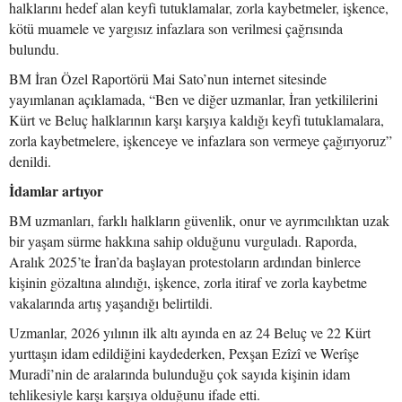
halklarını hedef alan keyfi tutuklamalar, zorla kaybetmeler, işkence,
kötü muamele ve yargısız infazlara son verilmesi çağrısında
bulundu.
BM İran Özel Raportörü Mai Sato’nun internet sitesinde
yayımlanan açıklamada, “Ben ve diğer uzmanlar, İran yetkililerini
Kürt ve Beluç halklarının karşı karşıya kaldığı keyfi tutuklamalara,
zorla kaybetmelere, işkenceye ve infazlara son vermeye çağırıyoruz”
denildi.
İdamlar artıyor
BM uzmanları, farklı halkların güvenlik, onur ve ayrımcılıktan uzak
bir yaşam sürme hakkına sahip olduğunu vurguladı. Raporda,
Aralık 2025’te İran’da başlayan protestoların ardından binlerce
kişinin gözaltına alındığı, işkence, zorla itiraf ve zorla kaybetme
vakalarında artış yaşandığı belirtildi.
Uzmanlar, 2026 yılının ilk altı ayında en az 24 Beluç ve 22 Kürt
yurttaşın idam edildiğini kaydederken, Pexşan Ezîzî ve Werîşe
Muradî’nin de aralarında bulunduğu çok sayıda kişinin idam
tehlikesiyle karşı karşıya olduğunu ifade etti.