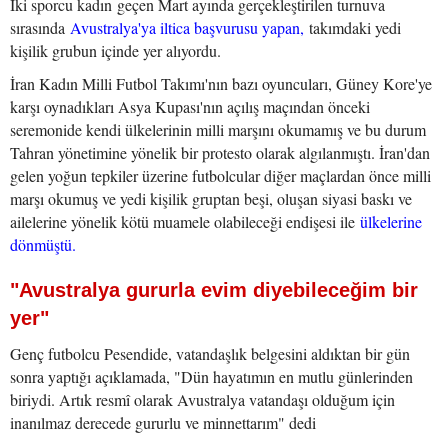
İki sporcu kadın geçen Mart ayında gerçekleştirilen turnuva
sırasında
Avustralya'ya iltica başvurusu yapan,
takımdaki yedi
kişilik grubun içinde yer alıyordu.
İran Kadın Milli Futbol Takımı'nın bazı oyuncuları, Güney Kore'ye
karşı oynadıkları Asya Kupası'nın açılış maçından önceki
seremonide kendi ülkelerinin milli marşını okumamış ve bu durum
Tahran yönetimine yönelik bir protesto olarak algılanmıştı. İran'dan
gelen yoğun tepkiler üzerine futbolcular diğer maçlardan önce milli
marşı okumuş ve yedi kişilik gruptan beşi, oluşan siyasi baskı ve
ailelerine yönelik kötü muamele olabileceği endişesi ile
ülkelerine
dönmüştü.
"Avustralya gururla evim diyebileceğim bir
yer"
Genç futbolcu Pesendide, vatandaşlık belgesini aldıktan bir gün
sonra yaptığı açıklamada, "Dün hayatımın en mutlu günlerinden
biriydi. Artık resmî olarak Avustralya vatandaşı olduğum için
inanılmaz derecede gururlu ve minnettarım" dedi