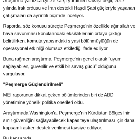
Araştırma yalnızca IŞİD'e karşı yürütülen savaşı değil, 2017
yılında Irak ordusu ve İran destekli Haşdi Şabi güçleriyle yaşanan
çatışmaları da ayrıntılı biçimde inceliyor.
Raporda, söz konusu süreçte Peşmerge'nin özellikle ağır silah ve
hava savunması konularındaki eksikliklerinin ortaya çıktığı
belirtilirken, komuta yapısındaki siyasi bölünmüşlüğün de
operasyonel etkinliği olumsuz etkilediği ifade ediliyor.
Buna rağmen araştırma, Peşmerge'nin genel olarak "uyum
sağlayabilen, güvenilir ve etkili bir savaş gücü" olduğunu
vurguluyor.
"Peşmerge Güçlendirilmeli"
MEI raporunun dikkat çeken bölümlerinden biri de ABD
yönetimine yönelik politika önerileri oldu.
Araştırmada Washington'a, Peşmerge'nin Kürdistan Bölgesi'nin
sınır güvenliğini sağlayabilecek kapasiteye ulaştırılması için daha
kapsamlı askeri destek verilmesi tavsiye ediliyor.
Bu kapsamda;