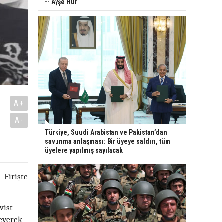
-- Ayşe Hür
A+
A-
Türkiye, Suudi Arabistan ve Pakistan’dan
savunma anlaşması: Bir üyeye saldırı, tüm
üyelere yapılmış sayılacak
 Firişte
vist
leyerek