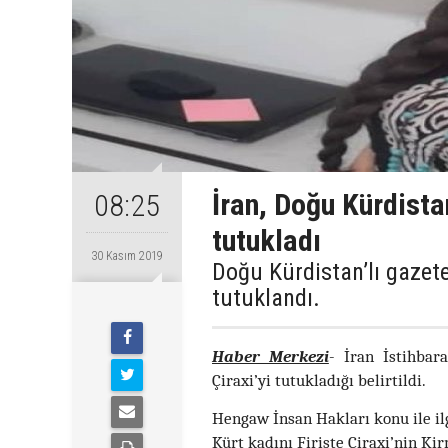
İran, Doğu Kürdistan
08:25
tutukladı
30 Kasım 2019
Doğu Kürdistan’lı gazetec
tutuklandı.
Haber Merkezi
- İran İstihbara
Çiraxi’yi tutukladığı belirtildi.
Hengaw İnsan Hakları konu ile ilgi
Kürt kadını Firişte Çiraxi’nin K