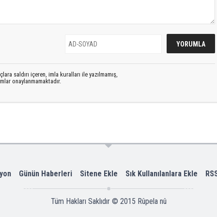
lara saldırı içeren, imla kuralları ile yazılmamış,
rumlar onaylanmamaktadır.
yon
Günün Haberleri
Sitene Ekle
Sık Kullanılanlara Ekle
RS
Tüm Hakları Saklıdır © 2015
Rûpela nû