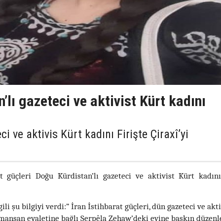
’lı gazeteci ve aktivist Kürt kadını
i ve aktivis Kürt kadını Firişte Çiraxî’yi
t güçleri Doğu Kürdistan’lı gazeteci ve aktivist Kürt kadını
li şu bilgiyi verdi:” İran İstihbarat güçleri, dün gazeteci ve akti
irmanşan eyaletine bağlı Serpêla Zehaw’deki evine baskın düzen