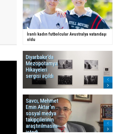
İranlı kadın futbolcular Avustralya vatandaşı
oldu
Diyarbakır’da
WDR, Kü
Mezopotamya
yayın y
Hikayeleri
Cosmo K
sergisi açıldı
program
sonlandı
Savcı, Mehmet
Kürdist
Emin Aktar'ın
Bölgesi 
sosyal medya
Washing
takipçilerinin
Gündem
araştırılmasını
ile ilişkil
istedi