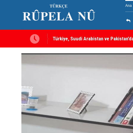
Ana 
a gebe” -- Ayşe Hür
Türkiye, Suudi Arabistan ve Pakistan’d
sayılacak