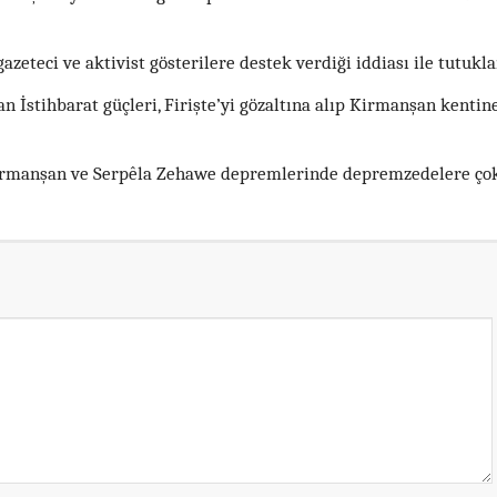
gazeteci ve aktivist gösterilere destek verdiği iddiası ile tutukl
ran İstihbarat güçleri, Firişte’yi gözaltına alıp Kirmanşan kentin
 Kırmanşan ve Serpêla Zehawe depremlerinde depremzedelere ço