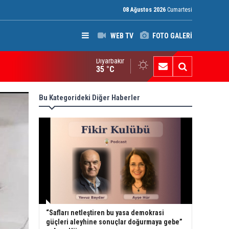
08 Ağustos 2026
Cumartesi
WEB TV
FOTO GALERİ
Diyarbakır
I Raporu: Peşmerge, Washington'ın Ortadoğu'daki En Önemli Güve
35 °C
Bu Kategorideki Diğer Haberler
“Safları netleştiren bu yasa demokrasi
güçleri aleyhine sonuçlar doğurmaya gebe”