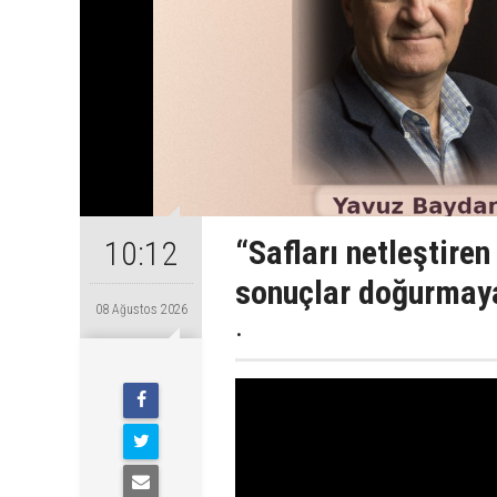
“Safları netleştire
10:12
sonuçlar doğurmaya
08 Ağustos 2026
.