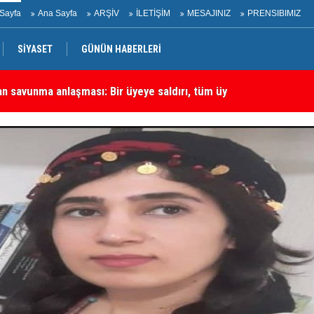
Sayfa
Ana Sayfa
ARŞİV
İLETİŞİM
MESAJINIZ
PRENSIBIMIZ
SİYASET
GÜNÜN HABERLERİ
an savunma anlaşması: Bir üyeye saldırı, tüm üyelere yapılmış
ME