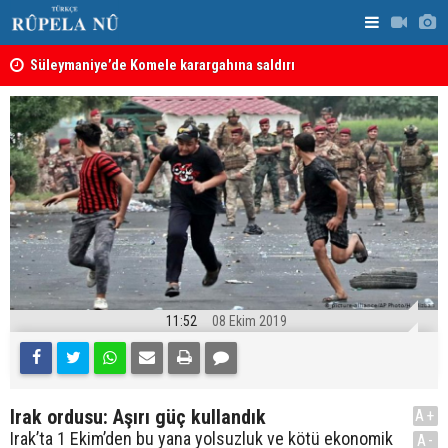
nın
Süleymaniye’de Komele karargahına saldırı
“Safları ne
sonuçlar d
11:52
08 Ekim 2019
Irak ordusu: Aşırı güç kullandık
A+
Irak’ta 1 Ekim’den bu yana yolsuzluk ve kötü ekonomik
A-