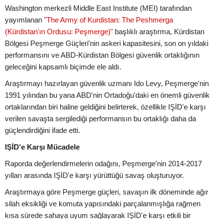
Washington merkezli Middle East Institute (MEI) tarafından
yayımlanan
"The Army of Kurdistan: The Peshmerga
(Kürdistan'ın Ordusu: Peşmerge)"
başlıklı araştırma, Kürdistan
Bölgesi Peşmerge Güçleri'nin askeri kapasitesini, son on yıldaki
performansını ve ABD-Kürdistan Bölgesi güvenlik ortaklığının
geleceğini kapsamlı biçimde ele aldı.
Araştırmayı hazırlayan güvenlik uzmanı Ido Levy, Peşmerge'nin
1991 yılından bu yana ABD'nin Ortadoğu'daki en önemli güvenlik
ortaklarından biri haline geldiğini belirterek, özellikle IŞİD'e karşı
verilen savaşta sergilediği performansın bu ortaklığı daha da
güçlendirdiğini ifade etti.
IŞİD'e Karşı Mücadele
Raporda değerlendirmelerin odağını, Peşmerge'nin 2014-2017
yılları arasında IŞİD'e karşı yürüttüğü savaş oluşturuyor.
Araştırmaya göre Peşmerge güçleri, savaşın ilk döneminde ağır
silah eksikliği ve komuta yapısındaki parçalanmışlığa rağmen
kısa sürede sahaya uyum sağlayarak IŞİD'e karşı etkili bir