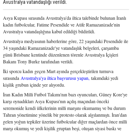
Avustralya vatandaşlığı verildi.
Asya Kupası sırasında Avustralya'da iltica talebinde bulunan İranlı
kadın futbolcular, Fatime Pesendide ve Atife Ramazanizade'nin
Avustralya vatandaşlığına kabul edildiği bildirildi.
Avustralya medyasının haberlerine göre, 22 yaşındaki Pesendide ile
34 yaşındaki Ramazanizade'ye vatandaşlık belgeleri, çarşamba
günü Brisbane kentinde düzenlenen törenle Avustralya İçişleri
Bakanı Tony Burke tarafından verildi.
İki sporcu kadın geçen Mart ayında gerçekleştirilen turnuva
sırasında
Avustralya'ya iltica başvurusu yapan,
takımdaki yedi
kişilik grubun içinde yer alıyordu.
İran Kadın Milli Futbol Takımı'nın bazı oyuncuları, Güney Kore'ye
karşı oynadıkları Asya Kupası'nın açılış maçından önceki
seremonide kendi ülkelerinin milli marşını okumamış ve bu durum
Tahran yönetimine yönelik bir protesto olarak algılanmıştı. İran'dan
gelen yoğun tepkiler üzerine futbolcular diğer maçlardan önce milli
marşı okumuş ve yedi kişilik gruptan beşi, oluşan siyasi baskı ve