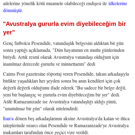
ailelerine yönelik kötü muamele olabileceği endişesi ile
ülkelerine
dönmüştü.
"Avustralya gururla evim diyebileceğim bir
yer"
Genç futbolcu Pesendide, vatandaşlık belgesini aldıktan bir gün
sonra yaptığı açıklamada, "Dün hayatımın en mutlu günlerinden
biriydi. Artık resmî olarak Avustralya vatandaşı olduğum için
inanılmaz derecede gururlu ve minnettarım" dedi
Cairns Post gazetesine röportaj veren Pesendide, takım arkadaşıyla
birlikte yaşadıkları her şeyden sonra bu anın kendileri için çok
değerli değerli olduğunu ifade ederek "Bu sadece bir belge değil,
yeni bir başlangıç ve gururla evim diyebileceğim bir yer" dedi.
Atife Ramazanizade ise Avustralya vatandaşlığı aldığı günü,
"unutulmaz bir gün" olarak nitelendirdi.
İran'a
dönen beş arkadaşlarının aksine Avustralya'da kalan ve iltica
taleplerinde ısrarcı olan Pesendide ve Ramazanizade'ye Avustralya
makamları tarafından önce geçici vize verildi.