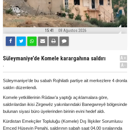
15:41
08 Ağustos 2026
Süleymaniye’de Komele karargahına saldırı
A+
.
A-
Süleymaniye’de bu sabah Rojhilatlı partiye ait merkezlere 4 dronla
saldırı düzenlendi.
Komele yetkililerinin Rûdaw’a yaptığı açıklamalara göre,
saldırılardan ikisi Zirgewêz yakınlarındaki Banegwreyê bölgesinde
bulunan siyasi büro üyelerinden birinin evini hedef aldı.
Kürdistan Emekçiler Topluluğu (Komele) Dış İlişkiler Sorumlusu
Emced Hüseyin Penahi, saldırının sabah saat 04.00 sıralarında