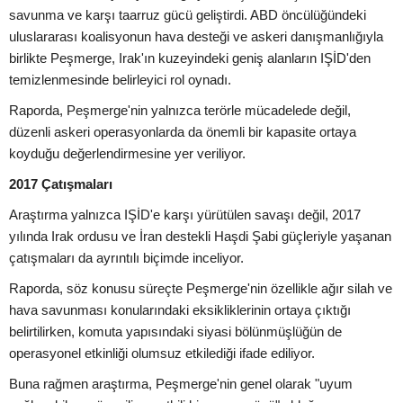
savunma ve karşı taarruz gücü geliştirdi. ABD öncülüğündeki
uluslararası koalisyonun hava desteği ve askeri danışmanlığıyla
birlikte Peşmerge, Irak'ın kuzeyindeki geniş alanların IŞİD'den
temizlenmesinde belirleyici rol oynadı.
Raporda, Peşmerge'nin yalnızca terörle mücadelede değil,
düzenli askeri operasyonlarda da önemli bir kapasite ortaya
koyduğu değerlendirmesine yer veriliyor.
2017 Çatışmaları
Araştırma yalnızca IŞİD'e karşı yürütülen savaşı değil, 2017
yılında Irak ordusu ve İran destekli Haşdi Şabi güçleriyle yaşanan
çatışmaları da ayrıntılı biçimde inceliyor.
Raporda, söz konusu süreçte Peşmerge'nin özellikle ağır silah ve
hava savunması konularındaki eksikliklerinin ortaya çıktığı
belirtilirken, komuta yapısındaki siyasi bölünmüşlüğün de
operasyonel etkinliği olumsuz etkilediği ifade ediliyor.
Buna rağmen araştırma, Peşmerge'nin genel olarak "uyum