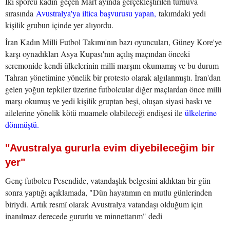
İki sporcu kadın geçen Mart ayında gerçekleştirilen turnuva
sırasında
Avustralya'ya iltica başvurusu yapan,
takımdaki yedi
kişilik grubun içinde yer alıyordu.
İran Kadın Milli Futbol Takımı'nın bazı oyuncuları, Güney Kore'ye
karşı oynadıkları Asya Kupası'nın açılış maçından önceki
seremonide kendi ülkelerinin milli marşını okumamış ve bu durum
Tahran yönetimine yönelik bir protesto olarak algılanmıştı. İran'dan
gelen yoğun tepkiler üzerine futbolcular diğer maçlardan önce milli
marşı okumuş ve yedi kişilik gruptan beşi, oluşan siyasi baskı ve
ailelerine yönelik kötü muamele olabileceği endişesi ile
ülkelerine
dönmüştü.
"Avustralya gururla evim diyebileceğim bir
yer"
Genç futbolcu Pesendide, vatandaşlık belgesini aldıktan bir gün
sonra yaptığı açıklamada, "Dün hayatımın en mutlu günlerinden
biriydi. Artık resmî olarak Avustralya vatandaşı olduğum için
inanılmaz derecede gururlu ve minnettarım" dedi