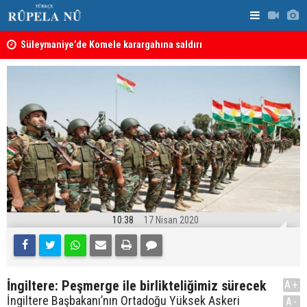
nın
Süleymaniye’de Komele karargahına saldırı
“Safları ne
sonuçlar d
10:38
17 Nisan 2020
İngiltere: Peşmerge ile birlikteliğimiz sürecek
A+
İngiltere Başbakanı’nın Ortadoğu Yüksek Askeri
A-