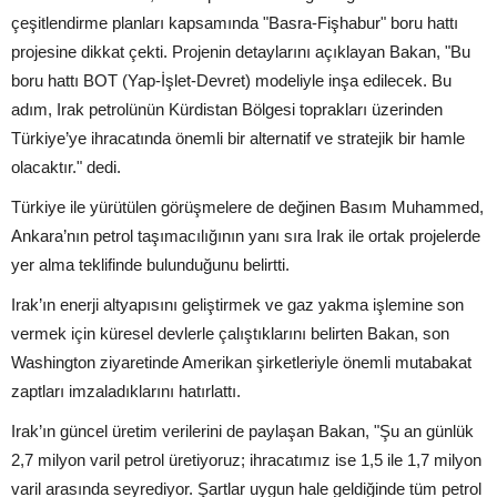
çeşitlendirme planları kapsamında "Basra-Fişhabur" boru hattı
projesine dikkat çekti. Projenin detaylarını açıklayan Bakan, "Bu
boru hattı BOT (Yap-İşlet-Devret) modeliyle inşa edilecek. Bu
adım, Irak petrolünün Kürdistan Bölgesi toprakları üzerinden
Türkiye’ye ihracatında önemli bir alternatif ve stratejik bir hamle
olacaktır." dedi.
Türkiye ile yürütülen görüşmelere de değinen Basım Muhammed,
Ankara’nın petrol taşımacılığının yanı sıra Irak ile ortak projelerde
yer alma teklifinde bulunduğunu belirtti.
Irak’ın enerji altyapısını geliştirmek ve gaz yakma işlemine son
vermek için küresel devlerle çalıştıklarını belirten Bakan, son
Washington ziyaretinde Amerikan şirketleriyle önemli mutabakat
zaptları imzaladıklarını hatırlattı.
Irak’ın güncel üretim verilerini de paylaşan Bakan, "Şu an günlük
2,7 milyon varil petrol üretiyoruz; ihracatımız ise 1,5 ile 1,7 milyon
varil arasında seyrediyor. Şartlar uygun hale geldiğinde tüm petrol