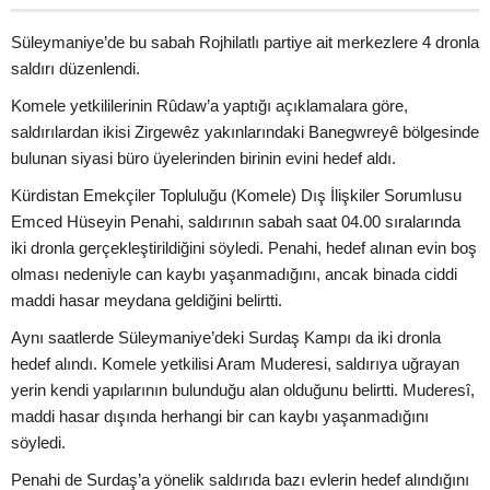
Süleymaniye’de bu sabah Rojhilatlı partiye ait merkezlere 4 dronla
saldırı düzenlendi.
Komele yetkililerinin Rûdaw’a yaptığı açıklamalara göre,
saldırılardan ikisi Zirgewêz yakınlarındaki Banegwreyê bölgesinde
bulunan siyasi büro üyelerinden birinin evini hedef aldı.
Kürdistan Emekçiler Topluluğu (Komele) Dış İlişkiler Sorumlusu
Emced Hüseyin Penahi, saldırının sabah saat 04.00 sıralarında
iki dronla gerçekleştirildiğini söyledi. Penahi, hedef alınan evin boş
olması nedeniyle can kaybı yaşanmadığını, ancak binada ciddi
maddi hasar meydana geldiğini belirtti.
Aynı saatlerde Süleymaniye’deki Surdaş Kampı da iki dronla
hedef alındı. Komele yetkilisi Aram Muderesi, saldırıya uğrayan
yerin kendi yapılarının bulunduğu alan olduğunu belirtti. Muderesî,
maddi hasar dışında herhangi bir can kaybı yaşanmadığını
söyledi.
Penahi de Surdaş’a yönelik saldırıda bazı evlerin hedef alındığını