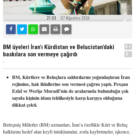
21:53
07 Ağustos 2026
BM üyeleri İran'ı Kürdistan ve Belucistan'daki
A+
baskılara son vermeye çağırdı
A-
.
BM, Kürtlere ve Beluçlara saldırılarını yoğunlaştıran İran
rejimine, hak ihlallerine son vermesi çağrısı yaptı. Pexşan
Ezîzî ve Werîşe Muradî’nin de aralarında bulunduğu çok
sayıda kişinin idam tehlikesiyle karşı karşıya olduğuna
dikkat çekti.
Birleşmiş Milletler (BM) uzmanları, İran’a özellikle Kürt ve Beluç
halklarını hedef alan keyfi tutuklamalar, zorla kaybetmeler, işkence,