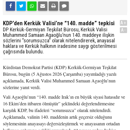
KDP’den Kerkük Valisi’ne “140. madde” tepkisi
A+
DP Kerkük-Germiyan Teşkilat Bürosu, Kerkük Valisi
A-
Muhammed Samaan Agaoğlu’nun 140. maddeye ilişkin
sözlerini “sorumsuzca” olarak nitelendirerek, anayasal
haklara ve Kerkük halkının iradesine saygı gösterilmesi
çağrısında bulundu.
Kürdistan Demokrat Partisi (KDP) Kerkük-Germiyan Teşkilat
Bürosu, bugün (5 Ağustos 2026 Çarşamba) yayımladığı yazılı
açıklamada, Kerkük Valisi Muhammed Samaan Agaoğlu’nun
sözlerine yanıt verdi.
Vali Agaoğlu’nun “140. madde Irak’ın en büyük siyasi hatasıdır ve
16 Ekim’den itibaren ölmüştür” şeklindeki değerlendirmesine
karşılık KDP, bu ifadeleri “sorumsuzca” olarak nitelendirdi.
Açıklamada, valinin 140. maddenin artık geçersiz olduğunu
söylemesinin anayasayı değersizleştirmek ve anayasanın ortadan