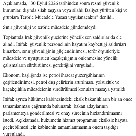
Açıklamada, "30 Eylül 2026 tarihinden sonra resmi güvenlik
kurumları dışında silah taşıyan veya silahlı faaliyet yürüten kişi ve
gruplara Terörle Mücadele Yasası uygulanacaktır" denildi.
Sınır güvenliği ve terörle mücadele gündemdeydi
Toplantıda Irak güvenlik güçlerine yönelik son saldırılar da ele
alındı. İttifak, güvenlik personelinin hayatını kaybettiği saldırıları
kınarken, sınır güvenliğinin güçlendirilmesi, terör örgütleriyle
mücadele ve uyuşturucu kaçakçılığının önlenmesine yönelik
çalışmaların sürdürülmesi gerektiğini vurguladı.
Ekonomi başlığında ise petrol ihracat güzergâhlarının
çeşitlendirilmesi, petrol dışı gelirlerin artırılması, yolsuzluk ve
kaçakçılıkla mücadelenin sürdürülmesi konuları masaya yatırıldı.
İttifak ayrıca hükümet kabinesindeki eksik bakanlıkların bir an önce
tamamlanması çağrısında bulunarak, bakan adaylarının
parlamentoya gönderilmesi ve onay sürecinin hızlandırılmasını
istedi. Açıklamada, hükümetin hizmet programını eksiksiz hayata
geçirebilmesi için kabinenin tamamlanmasının önem taşıdığı
vurgulandı.