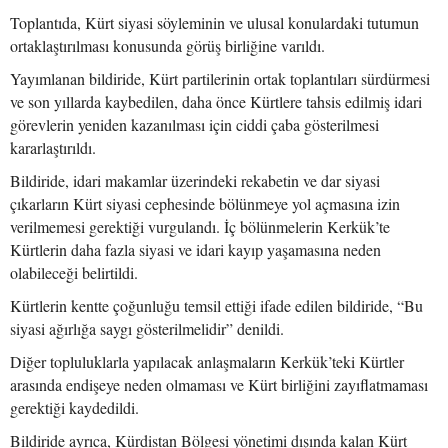
Toplantıda, Kürt siyasi söyleminin ve ulusal konulardaki tutumun
ortaklaştırılması konusunda görüş birliğine varıldı.
Yayımlanan bildiride, Kürt partilerinin ortak toplantıları sürdürmesi
ve son yıllarda kaybedilen, daha önce Kürtlere tahsis edilmiş idari
görevlerin yeniden kazanılması için ciddi çaba gösterilmesi
kararlaştırıldı.
Bildiride, idari makamlar üzerindeki rekabetin ve dar siyasi
çıkarların Kürt siyasi cephesinde bölünmeye yol açmasına izin
verilmemesi gerektiği vurgulandı. İç bölünmelerin Kerkük’te
Kürtlerin daha fazla siyasi ve idari kayıp yaşamasına neden
olabileceği belirtildi.
Kürtlerin kentte çoğunluğu temsil ettiği ifade edilen bildiride, “Bu
siyasi ağırlığa saygı gösterilmelidir” denildi.
Diğer topluluklarla yapılacak anlaşmaların Kerkük’teki Kürtler
arasında endişeye neden olmaması ve Kürt birliğini zayıflatmaması
gerektiği kaydedildi.
Bildiride ayrıca, Kürdistan Bölgesi yönetimi dışında kalan Kürt