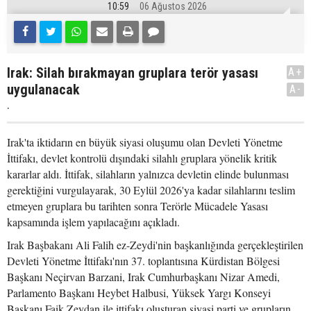
10:59
06 Ağustos 2026
Irak: Silah bırakmayan gruplara terör yasası
A+
uygulanacak
A-
.
Irak'ta iktidarın en büyük siyasi oluşumu olan Devleti Yönetme
İttifakı, devlet kontrolü dışındaki silahlı gruplara yönelik kritik
kararlar aldı. İttifak, silahların yalnızca devletin elinde bulunması
gerektiğini vurgulayarak, 30 Eylül 2026'ya kadar silahlarını teslim
etmeyen gruplara bu tarihten sonra Terörle Mücadele Yasası
kapsamında işlem yapılacağını açıkladı.
Irak Başbakanı Ali Falih ez-Zeydi'nin başkanlığında gerçekleştirilen
Devleti Yönetme İttifakı'nın 37. toplantısına Kürdistan Bölgesi
Başkanı Neçirvan Barzani, Irak Cumhurbaşkanı Nizar Amedi,
Parlamento Başkanı Heybet Halbusi, Yüksek Yargı Konseyi
Başkanı Faik Zeydan ile ittifakı oluşturan siyasi parti ve grupların