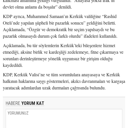
kalkması anlamına geldiği vurgulandı. “Anayasa yoksa Irak’ın
devlet olma anlamı da boşalır” denildi.
KDP ayrıca, Muhammed Samaan’ın Kerkük valiliğine “Rashid
Oteli’nde yapılan şüpheli bir pazarlık sonucu” geldiğini belirtti.
Açıklamada, “Özgür ve demokratik bir seçim yapılsaydı ve bu
pazarlık olmasaydı durum çok farklı olurdu” ifadeleri kullanıldı.
Açıklamada, bu tür söylemlerin Kerkük’teki bileşenlere hizmet
etmediği, aksine birlik ve kardeşliği zedelemeye, fitne çıkarmaya ve
sorunları derinleştirmeye yönelik uygunsuz bir girişim olduğu
kaydedildi.
KDP, Kerkük Valisi’ne ve tüm sorumlulara anayasaya ve Kerkük
halkının haklarına saygı göstermeleri, akılcı davranmaları ve kargaşa
yaratacak adımlardan uzak durmaları çağrısında bulundu.
HABERE
YORUM KAT