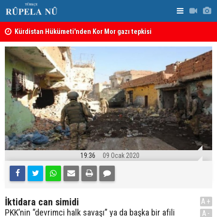
Kürdistan Hükümeti'nden Kor Mor gazı tepkisi
KDP’den Ke
19:36
09 Ocak 2020
İktidara can simidi
A+
PKK’nin “devrimci halk savaşı” ya da başka bir afili
A-