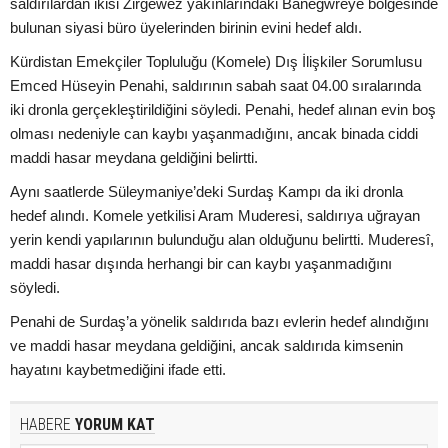
saldırılardan ikisi Zirgewêz yakınlarındaki Banegwreyê bölgesinde
bulunan siyasi büro üyelerinden birinin evini hedef aldı.
Kürdistan Emekçiler Topluluğu (Komele) Dış İlişkiler Sorumlusu
Emced Hüseyin Penahi, saldırının sabah saat 04.00 sıralarında
iki dronla gerçekleştirildiğini söyledi. Penahi, hedef alınan evin boş
olması nedeniyle can kaybı yaşanmadığını, ancak binada ciddi
maddi hasar meydana geldiğini belirtti.
Aynı saatlerde Süleymaniye’deki Surdaş Kampı da iki dronla
hedef alındı. Komele yetkilisi Aram Muderesi, saldırıya uğrayan
yerin kendi yapılarının bulunduğu alan olduğunu belirtti. Muderesî,
maddi hasar dışında herhangi bir can kaybı yaşanmadığını
söyledi.
Penahi de Surdaş’a yönelik saldırıda bazı evlerin hedef alındığını
ve maddi hasar meydana geldiğini, ancak saldırıda kimsenin
hayatını kaybetmediğini ifade etti.
HABERE
YORUM KAT