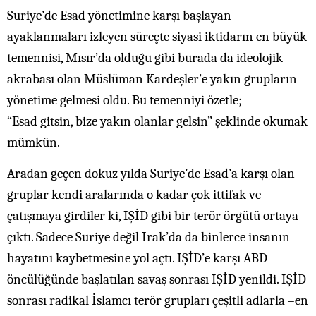
Suriye’de Esad yönetimine karşı başlayan
ayaklanmaları izleyen süreçte siyasi iktidarın en büyük
temennisi, Mısır’da olduğu gibi burada da ideolojik
akrabası olan Müslüman Kardeşler’e yakın grupların
yönetime gelmesi oldu. Bu temenniyi özetle;
“Esad gitsin, bize yakın olanlar gelsin” şeklinde okumak
mümkün.
Aradan geçen dokuz yılda Suriye’de Esad’a karşı olan
gruplar kendi aralarında o kadar çok ittifak ve
çatışmaya girdiler ki, IŞİD gibi bir terör örgütü ortaya
çıktı. Sadece Suriye değil Irak’da da binlerce insanın
hayatını kaybetmesine yol açtı. IŞİD’e karşı ABD
öncülüğünde başlatılan savaş sonrası IŞİD yenildi. IŞİD
sonrası radikal İslamcı terör grupları çeşitli adlarla –en