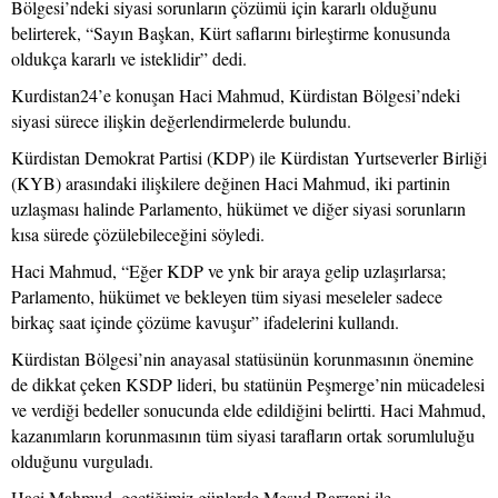
Bölgesi’ndeki siyasi sorunların çözümü için kararlı olduğunu
belirterek, “Sayın Başkan, Kürt saflarını birleştirme konusunda
oldukça kararlı ve isteklidir” dedi.
Kurdistan24’e konuşan Haci Mahmud, Kürdistan Bölgesi’ndeki
siyasi sürece ilişkin değerlendirmelerde bulundu.
Kürdistan Demokrat Partisi (KDP) ile Kürdistan Yurtseverler Birliği
(KYB) arasındaki ilişkilere değinen Haci Mahmud, iki partinin
uzlaşması halinde Parlamento, hükümet ve diğer siyasi sorunların
kısa sürede çözülebileceğini söyledi.
Haci Mahmud, “Eğer KDP ve ynk bir araya gelip uzlaşırlarsa;
Parlamento, hükümet ve bekleyen tüm siyasi meseleler sadece
birkaç saat içinde çözüme kavuşur” ifadelerini kullandı.
Kürdistan Bölgesi’nin anayasal statüsünün korunmasının önemine
de dikkat çeken KSDP lideri, bu statünün Peşmerge’nin mücadelesi
ve verdiği bedeller sonucunda elde edildiğini belirtti. Haci Mahmud,
kazanımların korunmasının tüm siyasi tarafların ortak sorumluluğu
olduğunu vurguladı.
Haci Mahmud, geçtiğimiz günlerde Mesud Barzani ile