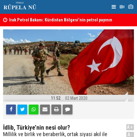
Irak Petrol Bakanı: Kürdistan Bölgesi’nin petrol payının
Süleymaniy
artırılmasının önünde bir engel yok
11:52
02 Mart 2020
İdlib, Türkiye’nin nesi olur?
A+
Millilik ve birlik ve beraberlik, ortak siyasi akıl ile
A-