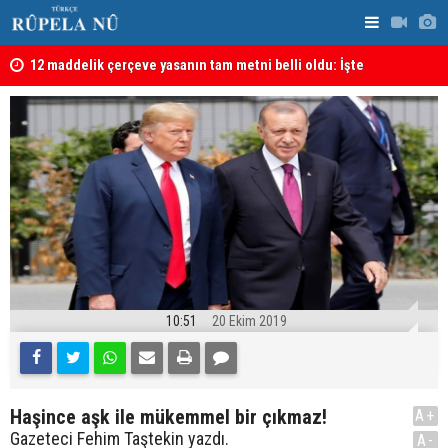
kanı
12 maddelik çerçeve yasanın tam metni belli oldu: İşte
İran’da Pez
tü
tam metin!
10:51
20 Ekim 2019
Haşince aşk ile mükemmel bir çıkmaz!
A+
Gazeteci Fehim Taştekin yazdı.
A-