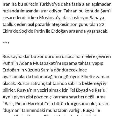
İran ise bu sürecin Türkiye’ye daha fazla alan açılmadan
hızlandırılmasında ısrar ediyor. Tahran bu konuda Şam’ı
cesaretlendirirken Moskova’yı da sıkıştırıyor.Sahaya
taalluk eden asıl pazarlık ateşkesin son günü olan 22
Ekim’de Soçi’de Putin ile Erdoğan arasında yaşanacak.
***
Rus kaynaklar bu zor durumu ustaca hamlelere çeviren
Putin’in Adana Mutabakatı’nı sıçrama tahtası yapıp
Erdoğan’ın yüzünü Şam’a döndürecek ince
ayarlamalarda bulunacağını öngörüyor. Elbette zaman
alacak. Ruslar satranç tahtasında sabırla beklemeyi iyi
bilirler. Rusya’nın veziri almak için Tel Ebyad ve Ras’ul
Ayn’ı piyon gibi gözden çıkarması şaşırtıcı değil. Ama
“Barış Pınarı Harekatı”nın bütün kurgusunu oluşturan
‘düşman’ tanımındaki muhatabın varlığı, Rusya ile