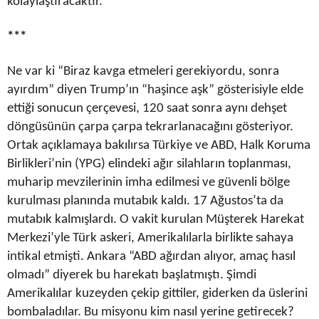
kolaylaştıracaktır.
***
Ne var ki “Biraz kavga etmeleri gerekiyordu, sonra
ayırdım” diyen Trump’ın “haşince aşk” gösterisiyle elde
ettiği sonucun çerçevesi, 120 saat sonra aynı dehşet
döngüsünün çarpa çarpa tekrarlanacağını gösteriyor.
Ortak açıklamaya bakılırsa Türkiye ve ABD, Halk Koruma
Birlikleri’nin (YPG) elindeki ağır silahların toplanması,
muharip mevzilerinin imha edilmesi ve güvenli bölge
kurulması planında mutabık kaldı. 17 Ağustos’ta da
mutabık kalmışlardı. O vakit kurulan Müşterek Harekat
Merkezi’yle Türk askeri, Amerikalılarla birlikte sahaya
intikal etmişti. Ankara “ABD ağırdan alıyor, amaç hasıl
olmadı” diyerek bu harekatı başlatmıştı. Şimdi
Amerikalılar kuzeyden çekip gittiler, giderken da üslerini
bombaladılar. Bu misyonu kim nasıl yerine getirecek?