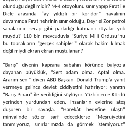
olunduğu değil midir? M-4 otoyolunu sınır yapıp Fırat ile
Dicle arasında “ay yıldızlı bir koridor” hayalinin
devamında Fırat nehrinin sınır olduğu, Deyr el Zor petrol
sahalarının serap gibi parladığı katmanlı rüyalar yok
muydu? 110 bin mevcuduyla “Suriye Milli Ordusu”nu
bu toprakların “gerçek sahipleri” olarak hakim kılmak
değil miydi ekran ekran muştulanan?
“Barış” diyenin kapısına sabahın köründe balyozla
dayanan büyüklük, “Sert adam olma. Aptal olma.
Ararım seni” diyen ABD Başkanı Donald Trump’a yanıt
vermeye gelince devlet ciddiyetini hatırlıyor; yanıtın
“Barış Pınarı” ile verildiğini söylüyor. Yüzbinlerce Kürdü
yerinden yurdundan eden, insanların evlerine ateş
düşüren bir savaşla. “Harekât hedefine ulaştı”
minvalinde sözler sarf edeceklerse “Meşruiyetini
tanımıyoruz, sınırlarımızda da görmek istemiyoruz”