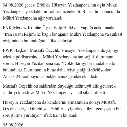
04.08.2026 gecesi Erbil'de Hüseyin Yezdanpena'nın oğlu Mükri
Yezdanpena'ya silahlı bir saldırı düzenlendi. Bu saldırı sonucunda
Mükri Yezdanpena ağır yaralandı.
PAK Merkez Komite Üyesi Edip Halidyan yaptığı açıklamada,
"İran İslam Rejimi'ne bağlı bir ajanın Mükri Yezdanpena'ya suikast
girişiminde bulunduğunu" ifade etmişti.
PWK Başkanı Mustafa Özçelik, Hüseyin Yezdanpena ile yaptığı
telefon görüşmesinde, Mükri Yezdanpena'nın sağlık durumunu
sordu. Hüseyin Yezdanpena ise, "Doktorlar iyi bir müdahalede
bulundular. Durumunun biraz daha iyiye gittiğini söylüyorlar.
Ancak 24 saat boyunca beklememiz gerekecek" dedi.
Mustafa Özçelik bu saldırıdan duyduğu üzüntüyü dile getirerek
saldırıyı kınadı ve Mükri Yezdanpena'ya acil şifalar diledi.
Hüseyin Yezdanpena da kendilerini armasından dolayı Mustafa
Özçelik'e teşekkür etti ve "Erbil Asayişi olayla ilgili geniş çaplı bir
soruşturma yürütüyor" ifadelerini kullandı.
05.08.2026