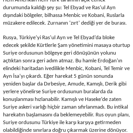
Hem Amerikan hem Türk tarafının açık etmek
durumunda kaldığı şey şu: Tel Ebyad ve Ras’ul Ayn
dışındaki bölgeler, bilhassa Menbic ve Kobani, Ruslarla
müzakere edilecek. Zurnanın ‘zırt’ dediği yer de burası.
Rusya, Türkiye’yi Ras’ul Ayn ve Tel Ebyad’da bloke
edecek şekilde Kürtlerle Şam yönetimini masaya oturtup
Suriye ordusunun bölgeye geri dönüşünün yolunu
açtıktan sonra geri adım atmaz. Bu hamle Erdoğan’ın
elindeki haritadan ivedilikle Menbic, Kobani, Tel Temir ve
Ayn İsa’yı çıkardı. Eğer harekat 5 günün sonunda
yeniden başlar da Dırbesiye, Amude, Kamışlı, Derik gibi
yerlere yönelirse Suriye ordusunun buralarda da
konuşlanması hızlanabilir. Kamışlı ve Haseke’de zaten
Suriye askeri varlığı hiçbir zaman sıfırlanmadı. Bu intikal
harekatın başlamasını da beklemeyebilir. Rus oyun planı,
Suriye ordusunu Türkiye ile karşı karşıya getirmeden
olabildiğinde sınırlara doğru çıkarmak üzerine dönüyor.