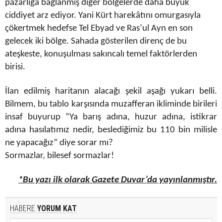
pazarlığa bağlanmış diğer bölgelerde daha büyük
ciddiyet arz ediyor. Yani Kürt harekâtını omurgasıyla
çökertmek hedefse Tel Ebyad ve Ras’ul Ayn en son
gelecek iki bölge. Sahada gösterilen direnç de bu
ateşkeste, konuşulması sakıncalı temel faktörlerden
birisi.
İlan edilmiş haritanın alacağı şekil aşağı yukarı belli.
Bilmem, bu tablo karşısında muzafferan ikliminde birileri
insaf buyurup “Ya barış adına, huzur adına, istikrar
adına hasılatımız nedir, beslediğimiz bu 110 bin milisle
ne yapacağız” diye sorar mı?
Sormazlar, bilesef sormazlar!
*Bu yazı ilk olarak Gazete Duvar’da yayınlanmıştır.
HABERE
YORUM KAT