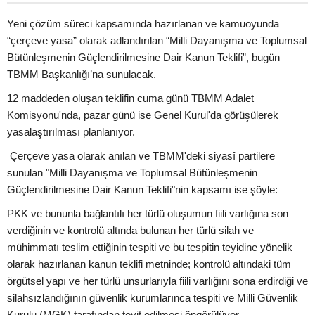
Yeni çözüm süreci kapsamında hazırlanan ve kamuoyunda
“çerçeve yasa” olarak adlandırılan “Milli Dayanışma ve Toplumsal
Bütünleşmenin Güçlendirilmesine Dair Kanun Teklifi”, bugün
TBMM Başkanlığı’na sunulacak.
12 maddeden oluşan teklifin cuma günü TBMM Adalet
Komisyonu'nda, pazar günü ise Genel Kurul'da görüşülerek
yasalaştırılması planlanıyor.
Çerçeve yasa olarak anılan ve TBMM'deki siyasî partilere
sunulan "Milli Dayanışma ve Toplumsal Bütünleşmenin
Güçlendirilmesine Dair Kanun Teklifi"nin kapsamı ise şöyle:
PKK ve bununla bağlantılı her türlü oluşumun fiili varlığına son
verdiğinin ve kontrolü altında bulunan her türlü silah ve
mühimmatı teslim ettiğinin tespiti ve bu tespitin teyidine yönelik
olarak hazırlanan kanun teklifi metninde; kontrolü altındaki tüm
örgütsel yapı ve her türlü unsurlarıyla fiili varlığını sona erdirdiği ve
silahsızlandığının güvenlik kurumlarınca tespiti ve Milli Güvenlik
Kurulu (MGK) tarafından teyit edilmesi öngörülüyor.