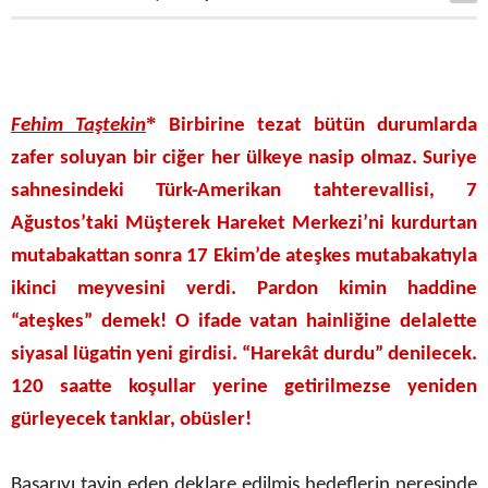
*
Fehim Taştekin
Birbirine tezat bütün durumlarda
zafer soluyan bir ciğer her ülkeye nasip olmaz. Suriye
sahnesindeki Türk-Amerikan tahterevallisi, 7
Ağustos’taki Müşterek Hareket Merkezi’ni kurdurtan
mutabakattan sonra 17 Ekim’de ateşkes mutabakatıyla
ikinci meyvesini verdi. Pardon kimin haddine
“ateşkes” demek! O ifade vatan hainliğine delalette
siyasal lügatin yeni girdisi. “Harekât durdu” denilecek.
120 saatte koşullar yerine getirilmezse yeniden
gürleyecek tanklar, obüsler!
Başarıyı tayin eden deklare edilmiş hedeflerin neresinde