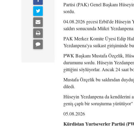
Partisi (PAK) Genel Başkanı Hüseyin
sordu.
04.08.2026 gecesi Erbil'de Hüseyin Y
saldırı sonucunda Mükri Yezdanpena 
PAK Merkez Komite Üyesi Edip Halidy
Yezdanpena'ya suikast girişiminde bu
PWK Başkanı Mustafa Özçelik, Hüsey
durumunu sordu. Hüseyin Yezdanpena 
gittiğini söylüyorlar. Ancak 24 saat
Mustafa Özçelik bu saldırıdan duyduğu
diledi.
Hüseyin Yezdanpena da kendilerini arm
geniş çaplı bir soruşturma yürütüyor" 
05.08.2026
Kürdistan Yurtseverler Partisi (