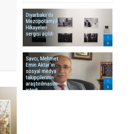
Diyarbakır’da
WDR, Kü
Mezopotamya
yayın y
Hikayeleri
Cosmo K
sergisi açıldı
program
sonlandı
Savcı, Mehmet
Kürdist
Emin Aktar'ın
Bölgesi 
sosyal medya
Washing
takipçilerinin
Gündem
araştırılmasını
ile ilişkil
istedi