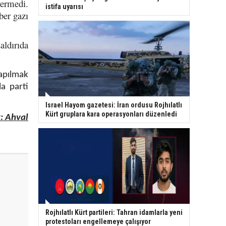
vermedi.
istifa uyarısı
ber gazı
ldırıda
apılmak
la parti
Israel Hayom gazetesi: İran ordusu Rojhılatlı
Kürt gruplara kara operasyonları düzenledi
: Ahval
Rojhılatlı Kürt partileri: Tahran idamlarla yeni
protestoları engellemeye çalışıyor