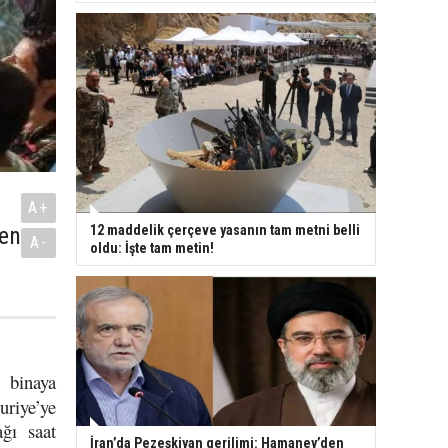
A+
nen
12 maddelik çerçeve yasanın tam metni belli
A-
oldu: İşte tam metin!
 binaya
riye’ye
ğı saat
İran’da Pezeşkiyan gerilimi: Hamaney’den