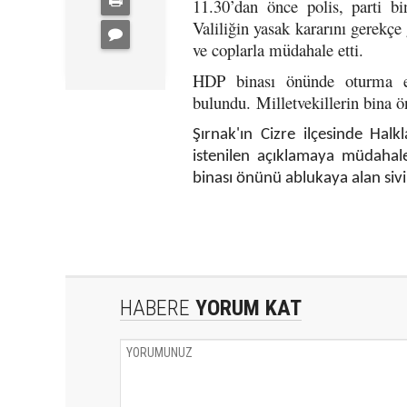
11.30’dan önce polis, parti b
Valiliğin yasak kararını gerekçe
ve coplarla müdahale etti.
HDP binası önünde oturma eyle
bulundu. Milletvekillerin bina ön
Şırnak'ın Cizre ilçesinde Hal
istenilen açıklamaya müdahale
binası önünü ablukaya alan sivil 
HABERE
YORUM KAT