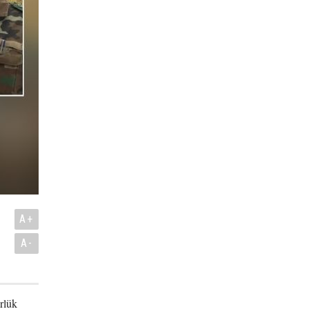
ı
A+
A-
rlük