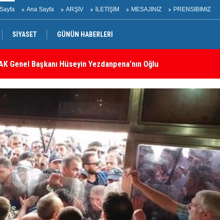
Sayfa
Ana Sayfa
ARŞİV
İLETİŞİM
MESAJINIZ
PRENSIBIMIZ
K Genel Başkanı Hüseyin Yezdanpena’nın Oğlu İçin Kendisiyle
SİYASET
GÜNÜN HABERLERİ
İr
belli oldu: İşte tam metin!