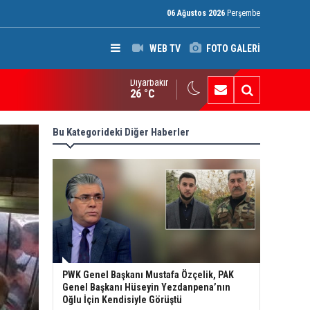
06 Ağustos 2026
Perşembe
WEB TV
FOTO GALERİ
Diyarbakır
an’da Pezeşkiyan gerilimi: Hamaney’den istifa uyarısı
26 °C
Bu Kategorideki Diğer Haberler
PWK Genel Başkanı Mustafa Özçelik, PAK
Genel Başkanı Hüseyin Yezdanpena’nın
Oğlu İçin Kendisiyle Görüştü