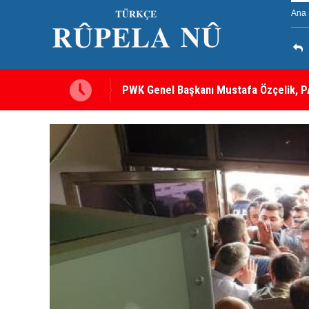
Ana 
PWK Genel Başkanı Mustafa Özçelik, PA
Görüştü
12 maddelik çerçeve yasanın tam metni 