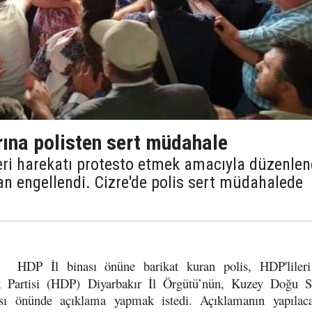
rına polisten sert müdahale
keri harekatı protesto etmek amacıyla düzenle
dan engellendi. Cizre'de polis sert müdahalede
da HDP İl binası önüne barikat kuran polis, HDP'lileri
k Partisi (HDP) Diyarbakır İl Örgütü’nün, Kuzey Doğu Su
ası önünde açıklama yapmak istedi. Açıklamanın yapılaca