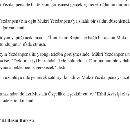
 Yezdanpena ile bir telefon görüşmesi gerçekleştirerek oğlunun durum
ezdanpena'nın oğlu Mükri Yezdanpena'ya silahlı bir saldırı düzenlendi
ağır yaralandı.
an yaptığı açıklamada, "İran İslam Rejimi'ne bağlı bir ajanın Mükri
lunduğunu" ifade etmişti.
in Yezdanpena ile yaptığı telefon görüşmesinde, Mükri Yezdanpena'nı
ise, "Doktorlar iyi bir müdahalede bulundular. Durumunun biraz daha
 boyunca beklememiz gerekecek" dedi.
 üzüntüyü dile getirerek saldırıyı kınadı ve Mükri Yezdanpena'ya acil 
asından dolayı Mustafa Özçelik'e teşekkür etti ve "Erbil Asayişi olayla
ifadelerini kullandı.
PWK) Basın Bürosu