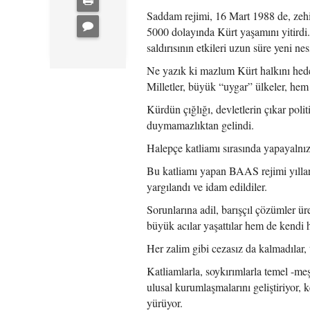
Saddam rejimi, 16 Mart 1988 de, zehi
5000 dolayında Kürt yaşamını yitirdi.
saldırısının etkileri uzun süre yeni ne
Ne yazık ki mazlum Kürt halkını hede
Milletler, büyük “uygar” ülkeler, he
Kürdün çığlığı, devletlerin çıkar poli
duymamazlıktan gelindi.
Halepçe katliamı sırasında yapayalnız k
Bu katliamı yapan BAAS rejimi yıllar
yargılandı ve idam edildiler.
Sorunlarına adil, barışçıl çözümler ü
büyük acılar yaşattılar hem de kendi h
Her zalim gibi cezasız da kalmadılar, 
Katliamlarla, soykırımlarla temel -me
ulusal kurumlaşmalarını geliştiriyor,
yürüyor.