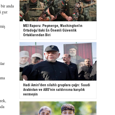
 bir anda
i gaz
şmiş
MEI Raporu: Peşmerge, Washington'ın
Ortadoğu'daki En Önemli Güvenlik
Ortaklarından Biri
lar
kına
Hadi Amiri'den silahlı gruplara çağrı: Suudi
Arabistan ve ABD'nin saldırısına karşılık
vermeyin
rek,
nda