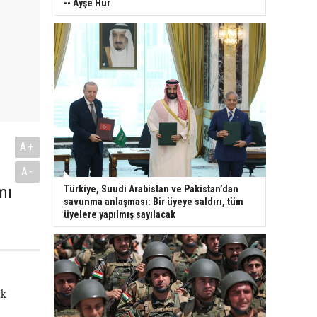
-- Ayşe Hür
A+
A-
mı
Türkiye, Suudi Arabistan ve Pakistan’dan
savunma anlaşması: Bir üyeye saldırı, tüm
üyelere yapılmış sayılacak
ık