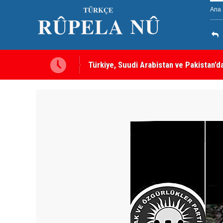
Ana 
a gebe” -- Ayşe Hür
Türkiye, Suudi Arabistan ve Pakistan’d
sayılacak