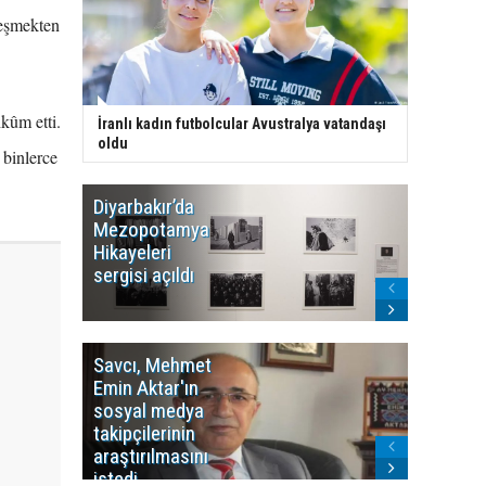
leşmekten
kûm etti.
İranlı kadın futbolcular Avustralya vatandaşı
oldu
 binlerce
Diyarbakır’da
WDR, Kü
Mezopotamya
yayın y
Hikayeleri
Cosmo K
sergisi açıldı
program
sonlandı
Savcı, Mehmet
Kürdist
Emin Aktar'ın
Bölgesi 
sosyal medya
Washing
takipçilerinin
Gündem
araştırılmasını
ile ilişkil
istedi