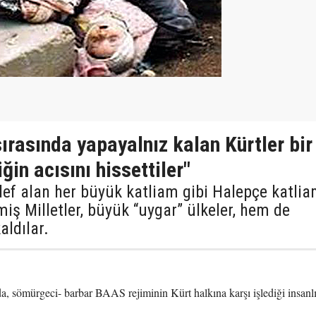
ırasında yapayalnız kalan Kürtler bir
ğin acısını hissettiler"
ef alan her büyük katliam gibi Halepçe katlia
iş Milletler, büyük “uygar” ülkeler, hem de
ldılar.
, sömürgeci- barbar BAAS rejiminin Kürt halkına karşı işlediği insanl