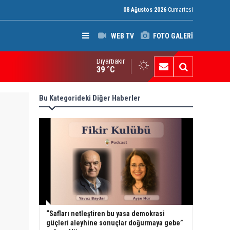
08 Ağustos 2026
Cumartesi
WEB TV
FOTO GALERİ
Diyarbakır
I Raporu: Peşmerge, Washington'ın Ortadoğu'daki En Önemli Güve
39 °C
Bu Kategorideki Diğer Haberler
“Safları netleştiren bu yasa demokrasi
güçleri aleyhine sonuçlar doğurmaya gebe”