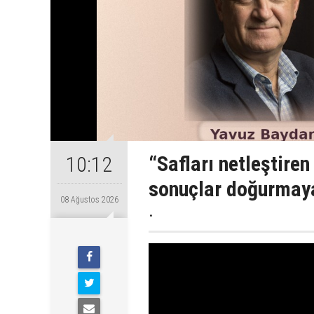
“Safları netleştire
10:12
sonuçlar doğurmaya
08 Ağustos 2026
.