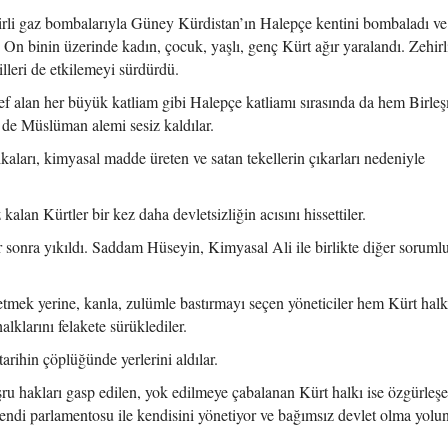
rli gaz bombalarıyla Güney Kürdistan’ın Halepçe kentini bombaladı ve
 On binin üzerinde kadın, çocuk, yaşlı, genç Kürt ağır yaralandı. Zehirl
silleri de etkilemeyi sürdürdü.
f alan her büyük katliam gibi Halepçe katliamı sırasında da hem Birle
m de Müslüman alemi sesiz kaldılar.
tikaları, kimyasal madde üreten ve satan tekellerin çıkarları nedeniyle
alan Kürtler bir kez daha devletsizliğin acısını hissettiler.
 sonra yıkıldı. Saddam Hüseyin, Kimyasal Ali ile birlikte diğer sorumlu
retmek yerine, kanla, zulümle bastırmayı seçen yöneticiler hem Kürt hal
alklarını felakete sürüklediler.
tarihin çöplüğünde yerlerini aldılar.
şru hakları gasp edilen, yok edilmeye çabalanan Kürt halkı ise özgürleşe
 kendi parlamentosu ile kendisini yönetiyor ve bağımsız devlet olma yolu