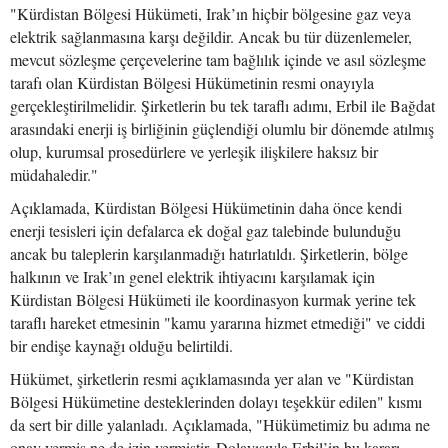
"Kürdistan Bölgesi Hükümeti, Irak’ın hiçbir bölgesine gaz veya
elektrik sağlanmasına karşı değildir. Ancak bu tür düzenlemeler,
mevcut sözleşme çerçevelerine tam bağlılık içinde ve asıl sözleşme
tarafı olan Kürdistan Bölgesi Hükümetinin resmi onayıyla
gerçekleştirilmelidir. Şirketlerin bu tek taraflı adımı, Erbil ile Bağdat
arasındaki enerji iş birliğinin güçlendiği olumlu bir dönemde atılmış
olup, kurumsal prosedürlere ve yerleşik ilişkilere haksız bir
müdahaledir."
Açıklamada, Kürdistan Bölgesi Hükümetinin daha önce kendi
enerji tesisleri için defalarca ek doğal gaz talebinde bulunduğu
ancak bu taleplerin karşılanmadığı hatırlatıldı. Şirketlerin, bölge
halkının ve Irak’ın genel elektrik ihtiyacını karşılamak için
Kürdistan Bölgesi Hükümeti ile koordinasyon kurmak yerine tek
taraflı hareket etmesinin "kamu yararına hizmet etmediği" ve ciddi
bir endişe kaynağı olduğu belirtildi.
Hükümet, şirketlerin resmi açıklamasında yer alan ve "Kürdistan
Bölgesi Hükümetine desteklerinden dolayı teşekkür edilen" kısmı
da sert bir dille yalanladı. Açıklamada, "Hükümetimiz bu adıma ne
onay vermiş ne de izin vermiştir. Dolayısıyla Erbil’in bu kararı