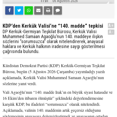
11:01
06 Ağustos 2026
KDP’den Kerkük Valisi’ne “140. madde” tepkisi
A+
DP Kerkük-Germiyan Teşkilat Bürosu, Kerkük Valisi
A-
Muhammed Samaan Agaoğlu’nun 140. maddeye ilişkin
sözlerini “sorumsuzca” olarak nitelendirerek, anayasal
haklara ve Kerkük halkının iradesine saygı gösterilmesi
çağrısında bulundu.
Kürdistan Demokrat Partisi (KDP) Kerkük-Germiyan Teşkilat
Bürosu, bugün (5 Ağustos 2026 Çarşamba) yayımladığı yazılı
açıklamada, Kerkük Valisi Muhammed Samaan Agaoğlu’nun
sözlerine yanıt verdi.
Vali Agaoğlu’nun “140. madde Irak’ın en büyük siyasi hatasıdır ve
16 Ekim’den itibaren ölmüştür” şeklindeki değerlendirmesine
karşılık KDP, bu ifadeleri “sorumsuzca” olarak nitelendirdi.
Açıklamada, valinin 140. maddenin artık geçersiz olduğunu
söylemesinin anayasayı değersizleştirmek ve anayasanın ortadan