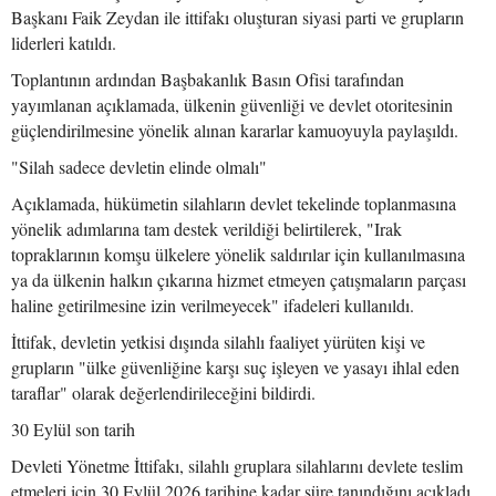
Başkanı Faik Zeydan ile ittifakı oluşturan siyasi parti ve grupların
liderleri katıldı.
Toplantının ardından Başbakanlık Basın Ofisi tarafından
yayımlanan açıklamada, ülkenin güvenliği ve devlet otoritesinin
güçlendirilmesine yönelik alınan kararlar kamuoyuyla paylaşıldı.
"Silah sadece devletin elinde olmalı"
Açıklamada, hükümetin silahların devlet tekelinde toplanmasına
yönelik adımlarına tam destek verildiği belirtilerek, "Irak
topraklarının komşu ülkelere yönelik saldırılar için kullanılmasına
ya da ülkenin halkın çıkarına hizmet etmeyen çatışmaların parçası
haline getirilmesine izin verilmeyecek" ifadeleri kullanıldı.
İttifak, devletin yetkisi dışında silahlı faaliyet yürüten kişi ve
grupların "ülke güvenliğine karşı suç işleyen ve yasayı ihlal eden
taraflar" olarak değerlendirileceğini bildirdi.
30 Eylül son tarih
Devleti Yönetme İttifakı, silahlı gruplara silahlarını devlete teslim
etmeleri için 30 Eylül 2026 tarihine kadar süre tanındığını açıkladı.