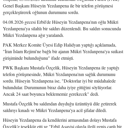
Genel Başkanı Hüseyin Yezdanpena ile bir telefon görüşmesi
gerçekleştirerek oğlunun durumunu sordu.
04.08.2026 gecesi Erbil'de Hüseyin Yezdanpena'nın oğlu Mükri
Yezdanpena'ya silahlı bir saldırı düzenlendi. Bu saldırı sonucunda
Mükri Yezdanpena ağır yaralandı.
PAK Merkez Komite Üyesi Edip Halidyan yaptığı açıklamada,
"İran İslam Rejimi'ne bağlı bir ajanın Mükri Yezdanpena'ya suikast
girişiminde bulunduğunu" ifade etmişti.
PWK Başkanı Mustafa Özçelik, Hüseyin Yezdanpena ile yaptığı
telefon görüşmesinde, Mükri Yezdanpena'nın sağlık durumunu
sordu. Hüseyin Yezdanpena ise, "Doktorlar iyi bir müdahalede
bulundular. Durumunun biraz daha iyiye gittiğini söylüyorlar.
Ancak 24 saat boyunca beklememiz gerekecek" dedi.
Mustafa Özçelik bu saldırıdan duyduğu üzüntüyü dile getirerek
saldırıyı kınadı ve Mükri Yezdanpena'ya acil şifalar diledi.
Hüseyin Yezdanpena da kendilerini armasından dolayı Mustafa
Özçelik'e teşekkür etti ve "Erbil Asayişi olayla ilgili geniş çaplı bir