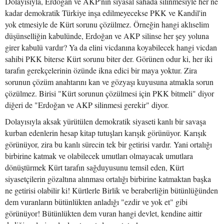
Dolayısıyla, Erdoğan ve AKP'nin siyasal sahada silinmesiyle her ne
kadar demokratik Türkiye inşa edilmeyecekse PKK ve Kandil'in
yok etmesiyle de Kürt sorunu çözülmez. Örneğin hangi aklıselim
düşünselliğin kabulünde, Erdoğan ve AKP silinse her şey yoluna
girer kabulü vardır? Ya da elini vicdanına koyabilecek hangi vicdan
sahibi PKK biterse Kürt sorunu biter der. Görünen odur ki, her iki
tarafın gerekçelerinin özünde ikna edici bir maya yoktur. Zira
sorunun çözüm anahtarını kan ve gözyaşı kuyusuna atmakla sorun
çözülmez. Birisi "Kürt sorunun çözülmesi için PKK bitmeli" diyor
diğeri de "Erdoğan ve AKP silinmesi gerekir" diyor.
Dolayısıyla aksak yürütülen demokratik siyaseti kanlı bir savaşa
kurban edenlerin hesap kitap tutuşları karışık görünüyor. Karışık
görünüyor, zira bu kanlı sürecin tek bir getirisi vardır. Yani ortalığı
birbirine katmak ve olabilecek umutları olmayacak umutlara
dönüştürmek Kürt tarafın sağduyusunu temsil eden, Kürt
siyasetçilerin gözaltına alınması ortalığı birbirine katmaktan başka
ne getirisi olabilir ki! Kürtlerle Birlik ve beraberliğin bütünlüğünden
dem vuranların bütünlükten anladığı "ezdir ve yok et" gibi
görünüyor! Bütünlükten dem vuran hangi devlet, kendine aittir