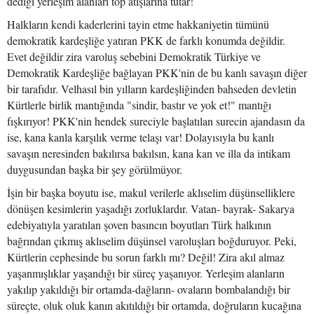
dediği yerleşim alanları top atışlarına tutar!
Halkların kendi kaderlerini tayin etme hakkaniyetin tümünü
demokratik kardeşliğe yatıran PKK de farklı konumda değildir.
Evet değildir zira varoluş sebebini Demokratik Türkiye ve
Demokratik Kardeşliğe bağlayan PKK'nin de bu kanlı savaşın diğer
bir tarafıdır. Velhasıl bin yılların kardeşliğinden bahseden devletin
Kürtlerle birlik mantığında "sindir, bastır ve yok et!" mantığı
fışkırıyor! PKK'nin hendek sureciyle başlatılan surecin ajandasın da
ise, kana kanla karşılık verme telaşı var! Dolayısıyla bu kanlı
savaşın neresinden bakılırsa bakılsın, kana kan ve illa da intikam
duygusundan başka bir şey görülmüyor.
İşin bir başka boyutu ise, makul verilerle aklıselim düşünselliklere
dönüşen kesimlerin yaşadığı zorluklardır. Vatan- bayrak- Sakarya
edebiyatıyla yaratılan şoven basıncın boyutları Türk halkının
bağrından çıkmış aklıselim düşünsel varoluşları boğduruyor. Peki,
Kürtlerin cephesinde bu sorun farklı mı? Değil! Zira akıl almaz
yaşanmışlıklar yaşandığı bir süreç yaşanıyor. Yerleşim alanların
yakılıp yakıldığı bir ortamda-dağların- ovaların bombalandığı bir
süreçte, oluk oluk kanın akıtıldığı bir ortamda, doğruların kucağına