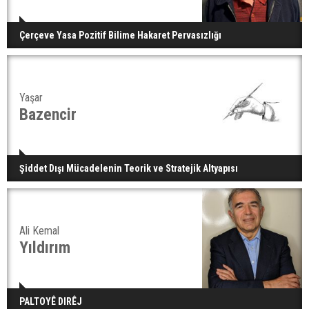
Çerçeve Yasa Pozitif Bilime Hakaret Pervasızlığı
Yaşar
Bazencir
Şiddet Dışı Mücadelenin Teorik ve Stratejik Altyapısı
Ali Kemal
Yıldırım
PALTOYÊ DIRÊJ