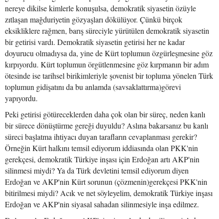
nereye dikilse kimlerle konuşulsa, demokratik siyasetin özüyle
zıtlaşan mağduriyetin gözyaşları dökülüyor. Çünkü birçok
eksikliklere rağmen, barış süreciyle yürütülen demokratik siyasetin
bir getirisi vardı. Demokratik siyasetin getirisi her ne kadar
doyurucu olmadıysa da, yine de Kürt toplumun özgürleşmesine göz
kırpıyordu. Kürt toplumun örgütlenmesine göz kırpmanın bir adım
ötesinde ise tarihsel birikimleriyle şovenist bir topluma yönelen Türk
toplumun gidişatını da bu anlamda (savsaklattırma)görevi
yapıyordu.
Peki getirisi götüreceklerden daha çok olan bir süreç, neden kanlı
bir sürece dönüştürme gereği duyuldu? Aslına bakarsanız bu kanlı
süreci başlatma ihtiyacı duyan tarafların cevaplanması gerekir?
Örneğin Kürt halkını temsil ediyorum iddiasında olan PKK'nin
gerekçesi, demokratik Türkiye inşası için Erdoğan artı AKP'nin
silinmesi miydi? Ya da Türk devletini temsil ediyorum diyen
Erdoğan ve AKP'nin Kürt sorunun (çözmenin)gerekçesi PKK'nin
bitirilmesi miydi? Acık ve net söyleyelim, demokratik Türkiye inşası
Erdoğan ve AKP'nin siyasal sahadan silinmesiyle inşa edilmez.