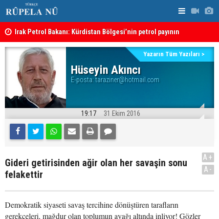
Irak Petrol Bakanı: Kürdistan Bölgesi’nin petrol payının
Süleymaniy
artırılmasının önünde bir engel yok
Yazarın Tüm Yazıları >
Hüseyin Akıncı
E-posta:
taraziner@hotmail.com
19:17
31 Ekim 2016
A+
Gideri getirisinden ağir olan her savaşin sonu
A-
felakettir
Demokratik siyaseti savaş tercihine dönüştüren tarafların
gerekçeleri, mağdur olan toplumun ayağı altında inliyor! Gözler