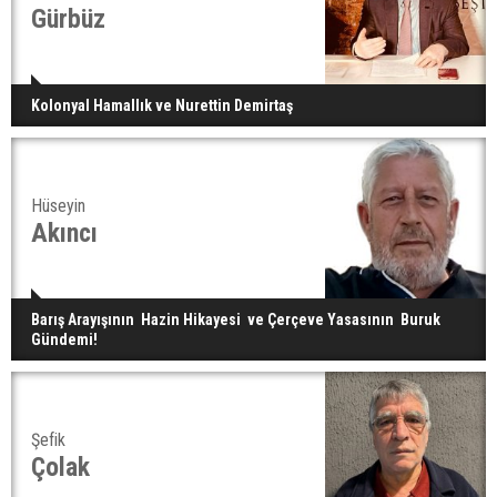
Gürbüz
Kolonyal Hamallık ve Nurettin Demirtaş
Hüseyin
Akıncı
Barış Arayışının Hazin Hikayesi ve Çerçeve Yasasının Buruk
Gündemi!
Şefik
Çolak