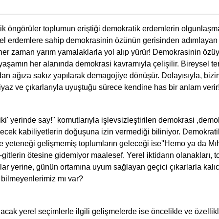
ik öngörüler toplumun eriştiği demokratik erdemlerin olgunlaşm
ensel erdemlere sahip demokrasinin özünün gerisinden adımlayan
er zaman yarım yamalaklarla yol alıp yürür! Demokrasinin özüy
yaşamın her alanında demokrasi kavramıyla çelişilir. Bireysel te
dan ağıza sakız yapılarak demagojiye dönüşür. Dolayısıyla, bizi
yaz ve çıkarlarıyla uyuştuğu sürece kendine has bir anlam verir
iki' yerinde say!" komutlarıyla işlevsizleştirilen demokrasi ,demo
decek kabiliyetlerin doğuşuna izin vermediği biliniyor. Demokrati
ve yeteneği gelişmemiş toplumların geleceği ise''Hemo ya da Mı
l-gitlerin ötesine gidemiyor maalesef. Yerel iktidarın olanakları,
ar yerine, günün ortamına uyum sağlayan geçici çıkarlarla kalıc
 bilmeyenlerimiz mı var?
acak yerel seçimlerle ilgili gelişmelerde ise öncelikle ve özellik