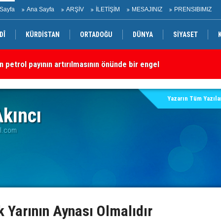
Sayfa
Ana Sayfa
ARŞİV
İLETİŞİM
MESAJINIZ
PRENSIBIMIZ
DÎ
KÜRDİSTAN
ORTADOĞU
DÜNYA
SİYASET
n petrol payının artırılmasının önünde bir engel yok
Sü
Yazarın Tüm Yazılar
kıncı
il.com
 Yarının Aynası Olmalıdır