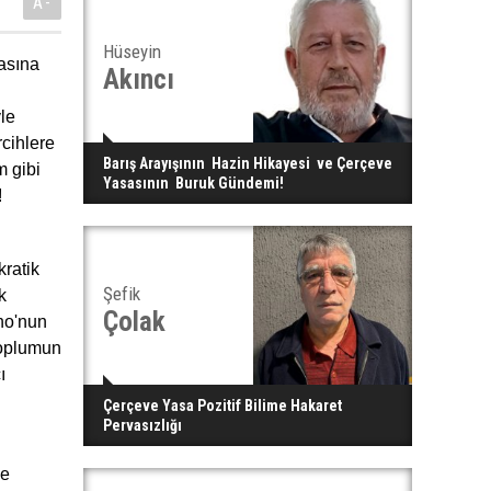
A-
Hüseyin
asına
Akıncı
le
rcihlere
Barış Arayışının Hazin Hikayesi ve Çerçeve
m gibi
Yasasının Buruk Gündemi!
!
kratik
Şefik
k
Çolak
ho'nun
 toplumun
ı
Çerçeve Yasa Pozitif Bilime Hakaret
Pervasızlığı
le