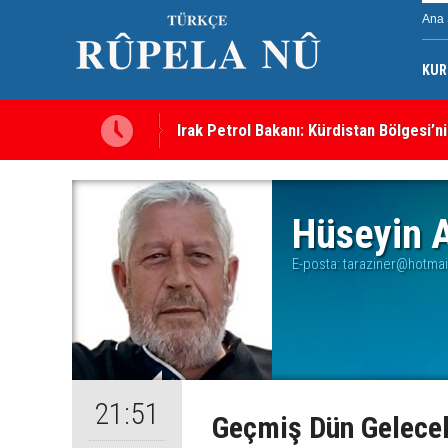
Ana 
KUR
Irak Petrol Bakanı: Kürdistan Bölgesi’ni
Hüseyin A
E-posta:
taraziner@hotma
21:51
Geçmiş Dün Gelecek