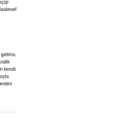
çişi
Maalesef
etirisı,
ratik
in kendi
sıyla
lerden