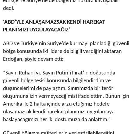
ettikçe ne Suriye ne de bölgemiz huzura kavuşabilir”
dedi.
‘ABD’YLE ANLAŞAMAZSAK KENDİ HAREKAT
PLANIMIZI UYGULAYACAĞIZ’
ABD ve Türkiye’nin Suriye’de kurmayı planladığı güvenli
bölge konusunda iki lidere de bilgili verdiğini aktaran
Erdoğan, şöyle devam etti:
“Sayın Ruhani ve Sayın Putin’i Fırat’ın doğusunda
güvenli bölge tesisi konusunda bilgilendirdim ve
düşüncelerimi de paylaştım. Sınırımızda bir terör
oluşumuna izin vermeyeceğimizi ifade ettim. Bunun için
Amerika ile 2 hafta içinde arzu ettiğimiz hedefe
ulaşamazsak kendi harekat planımızı uygulamaya
başlayacağımızı her iki dostumuza da anlattım.”
Güvenli bölgeye mültecilerin yerleştirilebileceğini