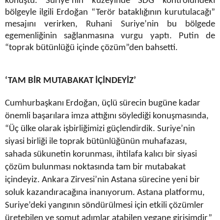
konuştu. Suriye’nin kuzeyinde SDG kontrolündeki
bölgeyle ilgili Erdoğan “Terör bataklığının kurutulacağı”
mesajını verirken, Ruhani Suriye’nin bu bölgede
egemenliğinin sağlanmasına vurgu yaptı. Putin de
“toprak bütünlüğü içinde çözüm”den bahsetti.
‘TAM BİR MUTABAKAT İÇİNDEYİZ’
Cumhurbaşkanı Erdoğan, üçlü sürecin bugüne kadar
önemli başarılara imza attığını söylediği konuşmasında,
“Üç ülke olarak işbirliğimizi güçlendirdik. Suriye’nin
siyasi birliği ile toprak bütünlüğünün muhafazası,
sahada sükunetin korunması, ihtilafa kalıcı bir siyasi
çözüm bulunması noktasında tam bir mutabakat
içindeyiz. Ankara Zirvesi’nin Astana sürecine yeni bir
soluk kazandıracağına inanıyorum. Astana platformu,
Suriye’deki yangının söndürülmesi için etkili çözümler
üretebilen ve somut adımlar atabilen yegane girişimdir”