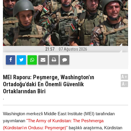
21:57
07 Ağustos 2026
MEI Raporu: Peşmerge, Washington'ın
A+
Ortadoğu'daki En Önemli Güvenlik
A-
Ortaklarından Biri
.
Washington merkezli Middle East Institute (MEI) tarafından
yayımlanan
"The Army of Kurdistan: The Peshmerga
(Kürdistan'ın Ordusu: Peşmerge)"
başlıklı araştırma, Kürdistan