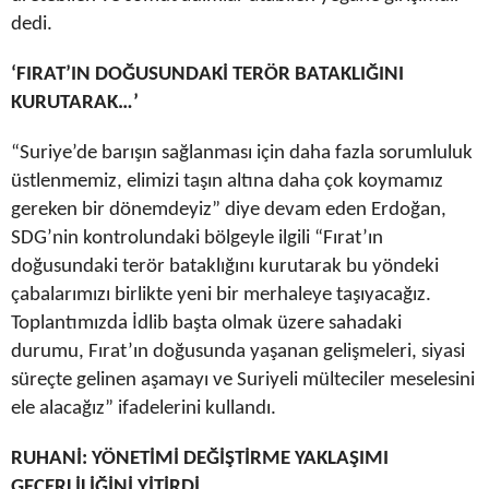
dedi.
‘FIRAT’IN DOĞUSUNDAKİ TERÖR BATAKLIĞINI
KURUTARAK…’
“Suriye’de barışın sağlanması için daha fazla sorumluluk
üstlenmemiz, elimizi taşın altına daha çok koymamız
gereken bir dönemdeyiz” diye devam eden Erdoğan,
SDG’nin kontrolundaki bölgeyle ilgili “Fırat’ın
doğusundaki terör bataklığını kurutarak bu yöndeki
çabalarımızı birlikte yeni bir merhaleye taşıyacağız.
Toplantımızda İdlib başta olmak üzere sahadaki
durumu, Fırat’ın doğusunda yaşanan gelişmeleri, siyasi
süreçte gelinen aşamayı ve Suriyeli mülteciler meselesini
ele alacağız” ifadelerini kullandı.
RUHANİ: YÖNETİMİ DEĞİŞTİRME YAKLAŞIMI
GEÇERLİLİĞİNİ YİTİRDİ