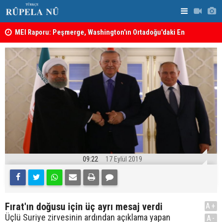
MEI Raporu: Peşmerge, Washington'ın Ortadoğu'daki En
Hadi Amiri'
Önemli Güvenlik Ortaklarından Biri
ABD'nin sal
09:22
17 Eylül 2019
Fırat'ın doğusu için üç ayrı mesaj verdi
A+
Üçlü Suriye zirvesinin ardından açıklama yapan
A-