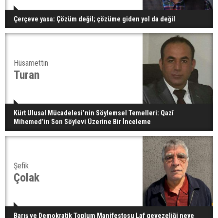
Çerçeve yasa: Çözüm değil; çözüme giden yol da değil
Hüsamettin
Turan
Kürt Ulusal Mücadelesi’nin Söylemsel Temelleri: Qazî
Mihemed’in Son Söylevi Üzerine Bir İnceleme
Şefik
Çolak
Barış ve Demokratik Toplum Manifestosu Laf gevezeliği neye