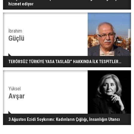
hizmet ediyor
İbrahim
Güçlü
TERÖRSÜZ TÜRKİYE YASA TASLAĞI” HAKKINDA İLK TESPİTLER…
Yüksel
Avşar
3 Ağustos Ezidi Soykırımı: Kadınların Çığlığı, İnsanlığın Utancı