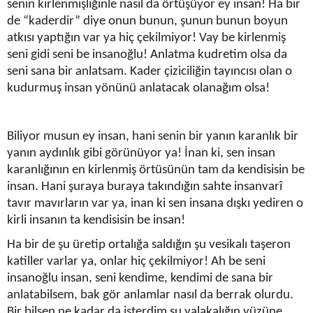
senin kirlenmişliğinle nasıl da örtüşüyor ey insan! Ha bir
de “kaderdir” diye onun bunun, şunun bunun boyun
atkısı yaptığın var ya hiç çekilmiyor! Vay be kirlenmiş
seni gidi seni be insanoğlu! Anlatma kudretim olsa da
seni sana bir anlatsam. Kader çiziciliğin tayıncısı olan o
kudurmuş insan yönünü anlatacak olanağım olsa!
Biliyor musun ey insan, hani senin bir yanın karanlık bir
yanın aydınlık gibi görünüyor ya! İnan ki, sen insan
karanlığının en kirlenmiş örtüsünün tam da kendisisin be
insan. Hani şuraya buraya takındığın sahte insanvarî
tavır mavırların var ya, inan ki sen insana dışkı yediren o
kirli insanın ta kendisisin be insan!
Ha bir de şu üretip ortalığa saldığın şu vesikalı taşeron
katiller varlar ya, onlar hiç çekilmiyor! Ah be seni
insanoğlu insan, seni kendime, kendimi de sana bir
anlatabilsem, bak gör anlamlar nasıl da berrak olurdu.
Bir bilsen ne kadar da isterdim şu yalakalığın yüzüne