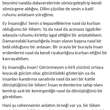
beynimi nasılda dalaverelerinle sömürgeleştirip kendi
sömürgene aldığını. Dilim çözülse de senin o katil
ruhunu anlatsam yüreğime.
Ey İnsanoğlu! Senin o kepazeliklerine nasıl da kurban
olduğumu bir bilsem. Ya da nasıl da acımasız işgalciler
edasıyla ruhumu kirletip işgal ettiğini bir anlatabilsem.
Damarındaki kansızlığınla insan olanın başına nasıl bir
belâ olduğunu bir anlasan. Bir orayla bir burayla insan
erdemlerini nasıl da kendi riyakarlığına kurban etiğini bir
kavrayabilsen.
Ey insanoğlu insan! Görünmeyen o kirli yüzünü ortaya
koyacak gücüm olsa; görüntüdeki gösterişin ya da
insanları kandırma sanatınla nasıl da seri bir katile
dönüştüğünü bir bilsen! İnsan erdemlerine sahip olanı
kemirip azılı bir kemirgenliğe nasıl da dönüştüğünü bir
görebilsen.
Hani şu cehennemin anlatım örneği var ya, bir bilsen