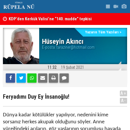
KDP’den Kerkük Valisi’ne “140. madde” tepkisi
Kerkük’te K
Yazarın Tüm Yazıları >
Hüseyin Akıncı
E-posta:
taraziner@hotmail.com
11:32
19 Şubat 2021
A+
Feryadımı Duy Ey İnsanoğlu!
A-
Dünya kadar kötülükler yapılıyor, nedenini kime
sorsanız herkes akupak olduğunu söyler. Anne
yüreğindeki acıların, göz yaşlarının sorumlusu havada