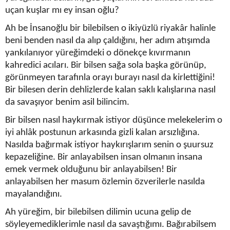
uçan kuşlar mı ey insan oğlu?
Ah be İnsanoğlu bir bilebilsen o ikiyüzlü riyakâr halinle
beni benden nasıl da alıp çaldığını, her adım atışımda
yankılanıyor yüreğimdeki o dönekçe kıvırmanın
kahredici acıları. Bir bilsen sağa sola başka görünüp,
görünmeyen tarafınla orayı burayı nasıl da kirlettiğini!
Bir bilesen derin dehlizlerde kalan saklı kalışlarına nasıl
da savaşıyor benim asil bilincim.
Bir bilsen nasıl haykırmak istiyor düşünce melekelerim o
iyi ahlâk postunun arkasında gizli kalan arsızlığına.
Nasılda bağırmak istiyor haykırışlarım senin o şuursuz
kepazeliğine. Bir anlayabilsen insan olmanın insana
emek vermek olduğunu bir anlayabilsen! Bir
anlayabilsen her masum özlemin özverilerle nasılda
mayalandığını.
Ah yüreğim, bir bilebilsen dilimin ucuna gelip de
söyleyemediklerimle nasıl da savaştığımı. Bağırabilsem