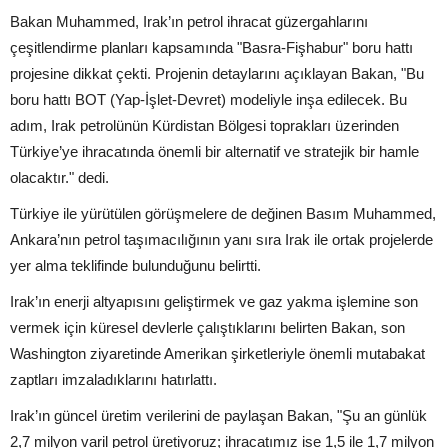
Bakan Muhammed, Irak’ın petrol ihracat güzergahlarını
çeşitlendirme planları kapsamında "Basra-Fişhabur" boru hattı
projesine dikkat çekti. Projenin detaylarını açıklayan Bakan, "Bu
boru hattı BOT (Yap-İşlet-Devret) modeliyle inşa edilecek. Bu
adım, Irak petrolünün Kürdistan Bölgesi toprakları üzerinden
Türkiye’ye ihracatında önemli bir alternatif ve stratejik bir hamle
olacaktır." dedi.
Türkiye ile yürütülen görüşmelere de değinen Basım Muhammed,
Ankara’nın petrol taşımacılığının yanı sıra Irak ile ortak projelerde
yer alma teklifinde bulunduğunu belirtti.
Irak’ın enerji altyapısını geliştirmek ve gaz yakma işlemine son
vermek için küresel devlerle çalıştıklarını belirten Bakan, son
Washington ziyaretinde Amerikan şirketleriyle önemli mutabakat
zaptları imzaladıklarını hatırlattı.
Irak’ın güncel üretim verilerini de paylaşan Bakan, "Şu an günlük
2,7 milyon varil petrol üretiyoruz; ihracatımız ise 1,5 ile 1,7 milyon