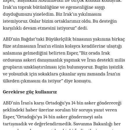
Esper, “Başbakan Abdulmehdi ile birçok konuda konuştuk.
Irak’ın toprak bütünlüğüne ve egemenliğine saygı
duyduğumuzu yineledim. Biz Irak’ın yıkılmasını
istemiyoruz. Onlar bizim ortaklarımız oldu. Bu desteğin
karşılıklı devam etmesini istiyoruz” dedi.
ABD’nin Bağdat’taki Büyükelçilik binasının yakınına birkaç
füze atılmasının İran’ın elinin kolayca kendilerine ulaştığı
anlamına gelmediğini belirten Esper, “Biz orada Irak
ordusuna askeri danışmanlık yapmak ve İran destekli milis
grupların uzaklaştırılması için bulunuyoruz. Bugün işsizlik
ve yolsuzluk için sokaklara çıkanlar aynı zamanda İran’ın
ülkeden çıkmasını da istiyor” diye konuştu.
Gerekirse güç kullanırız
ABD’nin İran’a karşı Ortadoğu’ya 14 bin asker göndereceği
şeklindeki haber üzerine sorulan bir soruya yanıt veren
Esper, “Ortadoğu’ya 14 bin asker göndermeyi asla
tartışmadık ve değerlendirmedik. Savunma Bakanlığı her