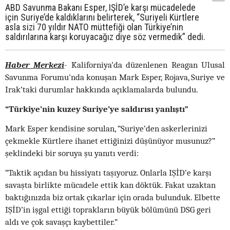
ABD Savunma Bakanı Esper, IŞİD’e karşı mücadelede
için Suriye’de kaldıklarını belirterek, “Suriyeli Kürtlere
asla sizi 70 yıldır NATO müttefiği olan Türkiye’nin
saldırılarına karşı koruyacağız diye söz vermedik” dedi.
Haber Merkezi
- Kaliforniya’da düzenlenen Reagan Ulusal
Savunma Forumu'nda konuşan Mark Esper, Rojava, Suriye ve
Irak’taki durumlar hakkında açıklamalarda bulundu.
“Türkiye’nin kuzey Suriye’ye saldırısı yanlıştı”
Mark Esper kendisine sorulan, “Suriye’den askerlerinizi
çekmekle Kürtlere ihanet ettiğinizi düşünüyor musunuz?”
şeklindeki bir soruya şu yanıtı verdi:
“Taktik açıdan bu hissiyatı taşıyoruz. Onlarla IŞİD’e karşı
savaşta birlikte mücadele ettik kan döktük. Fakat uzaktan
baktığınızda biz ortak çıkarlar için orada bulunduk. Elbette
IŞİD’in işgal ettiği toprakların büyük bölümünü DSG geri
aldı ve çok savaşçı kaybettiler.”