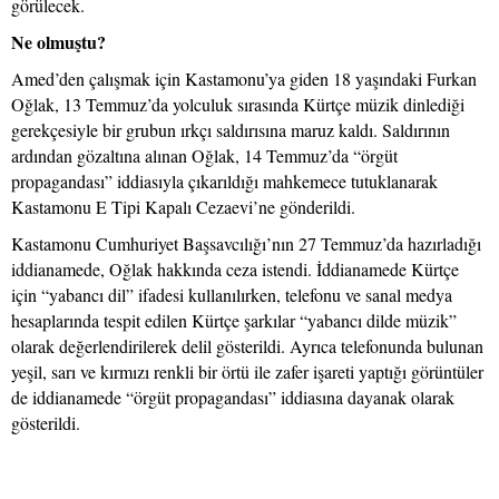
görülecek.
Ne olmuştu?
Amed’den çalışmak için Kastamonu’ya giden 18 yaşındaki Furkan
Oğlak, 13 Temmuz’da yolculuk sırasında Kürtçe müzik dinlediği
gerekçesiyle bir grubun ırkçı saldırısına maruz kaldı. Saldırının
ardından gözaltına alınan Oğlak, 14 Temmuz’da “örgüt
propagandası” iddiasıyla çıkarıldığı mahkemece tutuklanarak
Kastamonu E Tipi Kapalı Cezaevi’ne gönderildi.
Kastamonu Cumhuriyet Başsavcılığı’nın 27 Temmuz’da hazırladığı
iddianamede, Oğlak hakkında ceza istendi. İddianamede Kürtçe
için “yabancı dil” ifadesi kullanılırken, telefonu ve sanal medya
hesaplarında tespit edilen Kürtçe şarkılar “yabancı dilde müzik”
olarak değerlendirilerek delil gösterildi. Ayrıca telefonunda bulunan
yeşil, sarı ve kırmızı renkli bir örtü ile zafer işareti yaptığı görüntüler
de iddianamede “örgüt propagandası” iddiasına dayanak olarak
gösterildi.