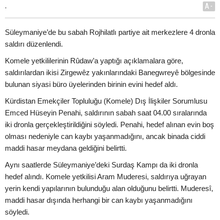
.
A-
Süleymaniye’de bu sabah Rojhilatlı partiye ait merkezlere 4 dronla
saldırı düzenlendi.
Komele yetkililerinin Rûdaw’a yaptığı açıklamalara göre,
saldırılardan ikisi Zirgewêz yakınlarındaki Banegwreyê bölgesinde
bulunan siyasi büro üyelerinden birinin evini hedef aldı.
Kürdistan Emekçiler Topluluğu (Komele) Dış İlişkiler Sorumlusu
Emced Hüseyin Penahi, saldırının sabah saat 04.00 sıralarında
iki dronla gerçekleştirildiğini söyledi. Penahi, hedef alınan evin boş
olması nedeniyle can kaybı yaşanmadığını, ancak binada ciddi
maddi hasar meydana geldiğini belirtti.
Aynı saatlerde Süleymaniye’deki Surdaş Kampı da iki dronla
hedef alındı. Komele yetkilisi Aram Muderesi, saldırıya uğrayan
yerin kendi yapılarının bulunduğu alan olduğunu belirtti. Muderesî,
maddi hasar dışında herhangi bir can kaybı yaşanmadığını
söyledi.