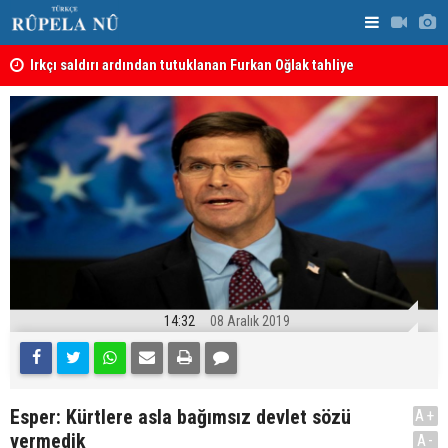
Irkçı saldırı ardından tutuklanan Furkan Oğlak tahliye
Haci Mahmu
edildi
birleştirme
14:32
08 Aralık 2019
Esper: Kürtlere asla bağımsız devlet sözü
A+
vermedik
A-