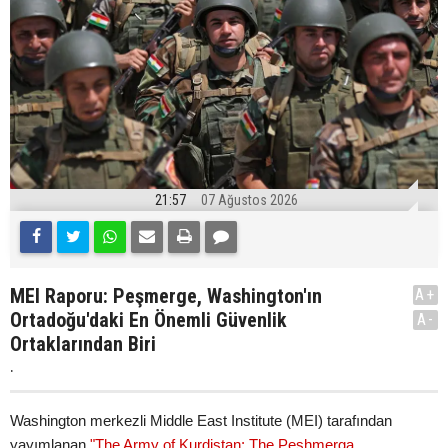
21:57
07 Ağustos 2026
MEI Raporu: Peşmerge, Washington'ın
A+
Ortadoğu'daki En Önemli Güvenlik
A-
Ortaklarından Biri
.
Washington merkezli Middle East Institute (MEI) tarafından
yayımlanan
"The Army of Kurdistan: The Peshmerga