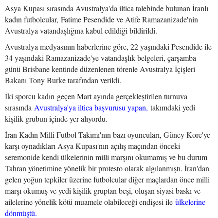
Asya Kupası sırasında Avustralya'da iltica talebinde bulunan İranlı
kadın futbolcular, Fatime Pesendide ve Atife Ramazanizade'nin
Avustralya vatandaşlığına kabul edildiği bildirildi.
Avustralya medyasının haberlerine göre, 22 yaşındaki Pesendide ile
34 yaşındaki Ramazanizade'ye vatandaşlık belgeleri, çarşamba
günü Brisbane kentinde düzenlenen törenle Avustralya İçişleri
Bakanı Tony Burke tarafından verildi.
İki sporcu kadın geçen Mart ayında gerçekleştirilen turnuva
sırasında
Avustralya'ya iltica başvurusu yapan,
takımdaki yedi
kişilik grubun içinde yer alıyordu.
İran Kadın Milli Futbol Takımı'nın bazı oyuncuları, Güney Kore'ye
karşı oynadıkları Asya Kupası'nın açılış maçından önceki
seremonide kendi ülkelerinin milli marşını okumamış ve bu durum
Tahran yönetimine yönelik bir protesto olarak algılanmıştı. İran'dan
gelen yoğun tepkiler üzerine futbolcular diğer maçlardan önce milli
marşı okumuş ve yedi kişilik gruptan beşi, oluşan siyasi baskı ve
ailelerine yönelik kötü muamele olabileceği endişesi ile
ülkelerine
dönmüştü.