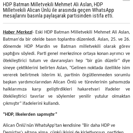
HDP Batman Milletvekili Mehmet Ali Aslan, HDP
Milletvekili Alican Ünlü ile arasında geçen WhatsApp
mesajlarını basınla paylaşarak partisinden istifa etti.
Haber Merkezi
- Eski HDP Batman Milletvekili Mehmet Ali Aslan,
Batman'da bir otelde basın toplantısı düzenledi. Aslan, 25. ve 26.
dönemde HDP Mardin ve Batman milletvekili olarak görev
yaptığını söyledi. Parti genel merkezince ortaya konan ayrımcı ve
ötekileştirici tutum ve davranışları hep "bir gün düzelir" diye
sineye çektiklerini belirten Aslan, "Gelinen noktada özellikle isim
vererek belirtmek isterim ki, partinin örgütlenmeden sorumlu
başkan yardımcılarından Alican Önlü ve türevlerinin şahsımızda
halklarımıza karşı geliştirdikleri hakaretvari ifadeler ve
ötekileştirici tavırlar ve söylemler yenilir yutulur olmaktan
çıkmıştır" ifadelerini kullandı.
“HDP, ilkelerden sapmıştır”
Alican Önlü'nün WhatsApp'tan kendisine "Bir daha HDP ve
Demirtaş'ı ağzına alma, çünkü ikisini de kirletiyorsun, partiden