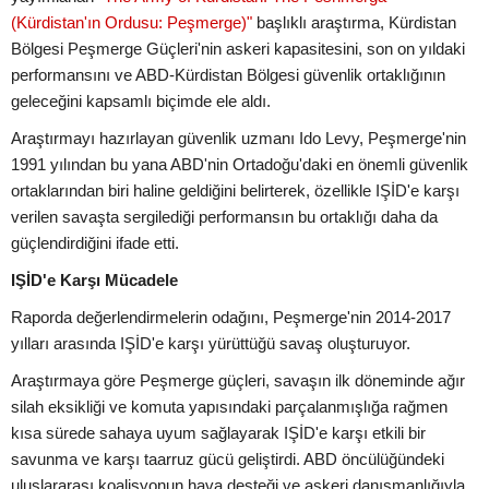
(Kürdistan'ın Ordusu: Peşmerge)"
başlıklı araştırma, Kürdistan
Bölgesi Peşmerge Güçleri'nin askeri kapasitesini, son on yıldaki
performansını ve ABD-Kürdistan Bölgesi güvenlik ortaklığının
geleceğini kapsamlı biçimde ele aldı.
Araştırmayı hazırlayan güvenlik uzmanı Ido Levy, Peşmerge'nin
1991 yılından bu yana ABD'nin Ortadoğu'daki en önemli güvenlik
ortaklarından biri haline geldiğini belirterek, özellikle IŞİD'e karşı
verilen savaşta sergilediği performansın bu ortaklığı daha da
güçlendirdiğini ifade etti.
IŞİD'e Karşı Mücadele
Raporda değerlendirmelerin odağını, Peşmerge'nin 2014-2017
yılları arasında IŞİD'e karşı yürüttüğü savaş oluşturuyor.
Araştırmaya göre Peşmerge güçleri, savaşın ilk döneminde ağır
silah eksikliği ve komuta yapısındaki parçalanmışlığa rağmen
kısa sürede sahaya uyum sağlayarak IŞİD'e karşı etkili bir
savunma ve karşı taarruz gücü geliştirdi. ABD öncülüğündeki
uluslararası koalisyonun hava desteği ve askeri danışmanlığıyla