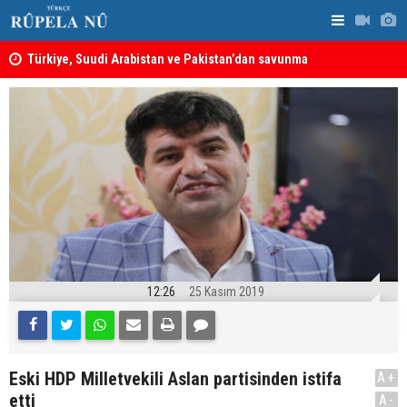
ine
Türkiye, Suudi Arabistan ve Pakistan’dan savunma
MEI Raporu
anlaşması: Bir üyeye saldırı, tüm üyelere yapılmış
Önemli Güv
sayılacak
12:26
25 Kasım 2019
Eski HDP Milletvekili Aslan partisinden istifa
A+
etti
A-