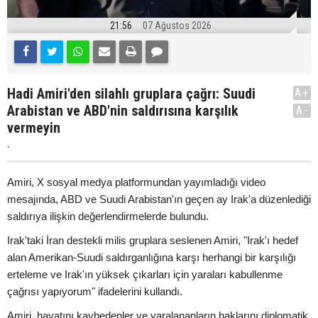
21:56
07 Ağustos 2026
Hadi Amiri'den silahlı gruplara çağrı: Suudi
A+
Arabistan ve ABD'nin saldırısına karşılık
A-
vermeyin
.
Amiri, X sosyal medya platformundan yayımladığı video
mesajında, ABD ve Suudi Arabistan'ın geçen ay Irak'a düzenlediği
saldırıya ilişkin değerlendirmelerde bulundu.
Irak'taki İran destekli milis gruplara seslenen Amiri, "Irak'ı hedef
alan Amerikan-Suudi saldırganlığına karşı herhangi bir karşılığı
erteleme ve Irak'ın yüksek çıkarları için yaraları kabullenme
çağrısı yapıyorum" ifadelerini kullandı.
Amiri, hayatını kaybedenler ve yaralananların haklarını diplomatik