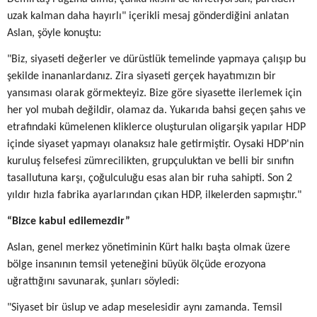
uzak kalman daha hayırlı" içerikli mesaj gönderdiğini anlatan
Aslan, şöyle konuştu:
"Biz, siyaseti değerler ve dürüstlük temelinde yapmaya çalışıp bu
şekilde inananlardanız. Zira siyaseti gerçek hayatımızın bir
yansıması olarak görmekteyiz. Bize göre siyasette ilerlemek için
her yol mubah değildir, olamaz da. Yukarıda bahsi geçen şahıs ve
etrafındaki kümelenen kliklerce oluşturulan oligarşik yapılar HDP
içinde siyaset yapmayı olanaksız hale getirmiştir. Oysaki HDP'nin
kuruluş felsefesi zümrecilikten, grupçuluktan ve belli bir sınıfın
tasallutuna karşı, çoğulculuğu esas alan bir ruha sahipti. Son 2
yıldır hızla fabrika ayarlarından çıkan HDP, ilkelerden sapmıştır."
“Bizce kabul edilemezdir”
Aslan, genel merkez yönetiminin Kürt halkı başta olmak üzere
bölge insanının temsil yeteneğini büyük ölçüde erozyona
uğrattığını savunarak, şunları söyledi:
"Siyaset bir üslup ve adap meselesidir aynı zamanda. Temsil