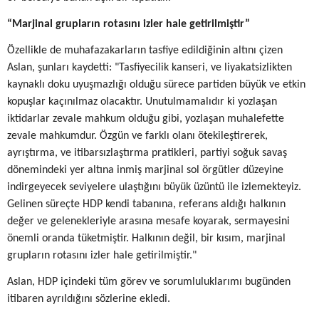
“Marjinal grupların rotasını izler hale getirilmiştir”
Özellikle de muhafazakarların tasfiye edildiğinin altını çizen
Aslan, şunları kaydetti: "Tasfiyecilik kanseri, ve liyakatsizlikten
kaynaklı doku uyuşmazlığı olduğu sürece partiden büyük ve etkin
kopuşlar kaçınılmaz olacaktır. Unutulmamalıdır ki yozlaşan
iktidarlar zevale mahkum olduğu gibi, yozlaşan muhalefette
zevale mahkumdur. Özgün ve farklı olanı ötekileştirerek,
ayrıştırma, ve itibarsızlaştırma pratikleri, partiyi soğuk savaş
dönemindeki yer altına inmiş marjinal sol örgütler düzeyine
indirgeyecek seviyelere ulaştığını büyük üzüntü ile izlemekteyiz.
Gelinen süreçte HDP kendi tabanına, referans aldığı halkının
değer ve gelenekleriyle arasına mesafe koyarak, sermayesini
önemli oranda tüketmiştir. Halkının değil, bir kısım, marjinal
grupların rotasını izler hale getirilmiştir."
Aslan, HDP içindeki tüm görev ve sorumluluklarımı bugünden
itibaren ayrıldığını sözlerine ekledi.