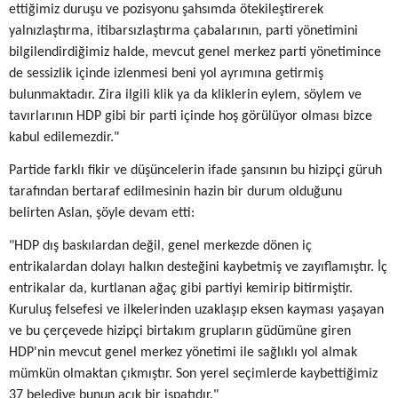
ettiğimiz duruşu ve pozisyonu şahsımda ötekileştirerek
yalnızlaştırma, itibarsızlaştırma çabalarının, parti yönetimini
bilgilendirdiğimiz halde, mevcut genel merkez parti yönetimince
de sessizlik içinde izlenmesi beni yol ayrımına getirmiş
bulunmaktadır. Zira ilgili klik ya da kliklerin eylem, söylem ve
tavırlarının HDP gibi bir parti içinde hoş görülüyor olması bizce
kabul edilemezdir."
Partide farklı fikir ve düşüncelerin ifade şansının bu hizipçi güruh
tarafından bertaraf edilmesinin hazin bir durum olduğunu
belirten Aslan, şöyle devam etti:
"HDP dış baskılardan değil, genel merkezde dönen iç
entrikalardan dolayı halkın desteğini kaybetmiş ve zayıflamıştır. İç
entrikalar da, kurtlanan ağaç gibi partiyi kemirip bitirmiştir.
Kuruluş felsefesi ve ilkelerinden uzaklaşıp eksen kayması yaşayan
ve bu çerçevede hizipçi birtakım grupların güdümüne giren
HDP'nin mevcut genel merkez yönetimi ile sağlıklı yol almak
mümkün olmaktan çıkmıştır. Son yerel seçimlerde kaybettiğimiz
37 belediye bunun açık bir ispatıdır."