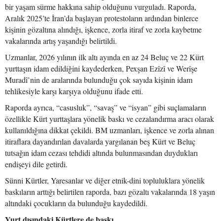
bir yaşam sürme hakkına sahip olduğunu vurguladı. Raporda,
Aralık 2025’te İran’da başlayan protestoların ardından binlerce
kişinin gözaltına alındığı, işkence, zorla itiraf ve zorla kaybetme
vakalarında artış yaşandığı belirtildi.
Uzmanlar, 2026 yılının ilk altı ayında en az 24 Beluç ve 22 Kürt
yurttaşın idam edildiğini kaydederken, Pexşan Ezîzî ve Werîşe
Muradî’nin de aralarında bulunduğu çok sayıda kişinin idam
tehlikesiyle karşı karşıya olduğunu ifade etti.
Raporda ayrıca, “casusluk”, “savaş” ve “isyan” gibi suçlamaların
özellikle Kürt yurttaşlara yönelik baskı ve cezalandırma aracı olarak
kullanıldığına dikkat çekildi. BM uzmanları, işkence ve zorla alınan
itiraflara dayandırılan davalarda yargılanan beş Kürt ve Beluç
tutsağın idam cezası tehdidi altında bulunmasından duydukları
endişeyi dile getirdi.
Sünni Kürtler, Yaresanlar ve diğer etnik-dini topluluklara yönelik
baskıların arttığı belirtilen raporda, bazı gözaltı vakalarında 18 yaşın
altındaki çocukların da bulunduğu kaydedildi.
Yurt dışındaki Kürtlere de baskı