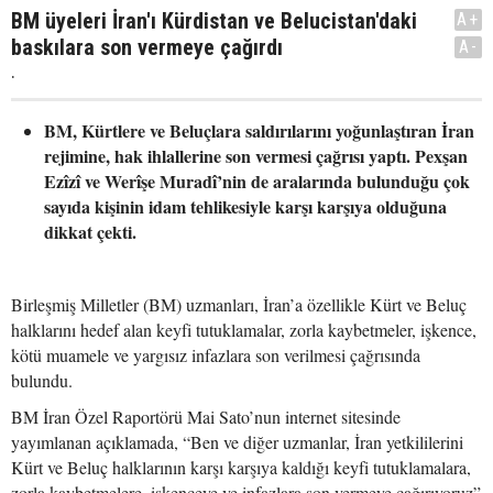
BM üyeleri İran'ı Kürdistan ve Belucistan'daki
A+
baskılara son vermeye çağırdı
A-
.
BM, Kürtlere ve Beluçlara saldırılarını yoğunlaştıran İran
rejimine, hak ihlallerine son vermesi çağrısı yaptı. Pexşan
Ezîzî ve Werîşe Muradî’nin de aralarında bulunduğu çok
sayıda kişinin idam tehlikesiyle karşı karşıya olduğuna
dikkat çekti.
Birleşmiş Milletler (BM) uzmanları, İran’a özellikle Kürt ve Beluç
halklarını hedef alan keyfi tutuklamalar, zorla kaybetmeler, işkence,
kötü muamele ve yargısız infazlara son verilmesi çağrısında
bulundu.
BM İran Özel Raportörü Mai Sato’nun internet sitesinde
yayımlanan açıklamada, “Ben ve diğer uzmanlar, İran yetkililerini
Kürt ve Beluç halklarının karşı karşıya kaldığı keyfi tutuklamalara,
zorla kaybetmelere, işkenceye ve infazlara son vermeye çağırıyoruz”