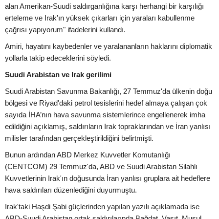
alan Amerikan-Suudi saldırganlığına karşı herhangi bir karşılığı
erteleme ve Irak'ın yüksek çıkarları için yaraları kabullenme
çağrısı yapıyorum" ifadelerini kullandı.
Amiri, hayatını kaybedenler ve yaralananların haklarını diplomatik
yollarla takip edeceklerini söyledi.
Suudi Arabistan ve Irak gerilimi
Suudi Arabistan Savunma Bakanlığı, 27 Temmuz'da ülkenin doğu
bölgesi ve Riyad'daki petrol tesislerini hedef almaya çalışan çok
sayıda İHA’nın hava savunma sistemlerince engellenerek imha
edildiğini açıklamış, saldırıların Irak topraklarından ve İran yanlısı
milisler tarafından gerçekleştirildiğini belirtmişti.
Bunun ardından ABD Merkez Kuvvetler Komutanlığı
(CENTCOM) 29 Temmuz'da, ABD ve Suudi Arabistan Silahlı
Kuvvetlerinin Irak'ın doğusunda İran yanlısı gruplara ait hedeflere
hava saldırıları düzenlediğini duyurmuştu.
Irak'taki Haşdi Şabi güçlerinden yapılan yazılı açıklamada ise
ABD-Suudi Arabistan ortak saldırılarında Bağdat, Vasıt, Musul,