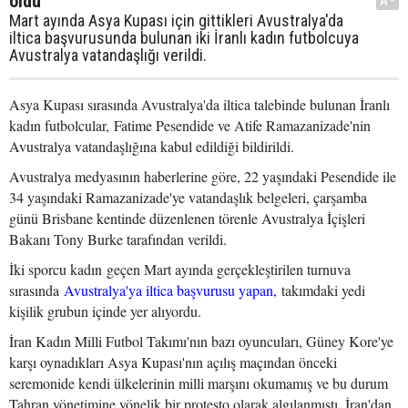
oldu
A-
Mart ayında Asya Kupası için gittikleri Avustralya'da
iltica başvurusunda bulunan iki İranlı kadın futbolcuya
Avustralya vatandaşlığı verildi.
Asya Kupası sırasında Avustralya'da iltica talebinde bulunan İranlı
kadın futbolcular, Fatime Pesendide ve Atife Ramazanizade'nin
Avustralya vatandaşlığına kabul edildiği bildirildi.
Avustralya medyasının haberlerine göre, 22 yaşındaki Pesendide ile
34 yaşındaki Ramazanizade'ye vatandaşlık belgeleri, çarşamba
günü Brisbane kentinde düzenlenen törenle Avustralya İçişleri
Bakanı Tony Burke tarafından verildi.
İki sporcu kadın geçen Mart ayında gerçekleştirilen turnuva
sırasında
Avustralya'ya iltica başvurusu yapan,
takımdaki yedi
kişilik grubun içinde yer alıyordu.
İran Kadın Milli Futbol Takımı'nın bazı oyuncuları, Güney Kore'ye
karşı oynadıkları Asya Kupası'nın açılış maçından önceki
seremonide kendi ülkelerinin milli marşını okumamış ve bu durum
Tahran yönetimine yönelik bir protesto olarak algılanmıştı. İran'dan