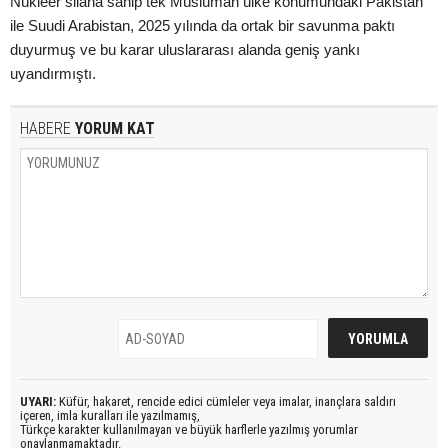
Nükleer silaha sahip tek Müslüman ülke konumundaki Pakistan
ile Suudi Arabistan, 2025 yılında da ortak bir savunma paktı
duyurmuş ve bu karar uluslararası alanda geniş yankı
uyandırmıştı.
HABERE
YORUM KAT
UYARI:
Küfür, hakaret, rencide edici cümleler veya imalar, inançlara saldırı
içeren, imla kuralları ile yazılmamış,
Türkçe karakter kullanılmayan ve büyük harflerle yazılmış yorumlar
onaylanmamaktadır.