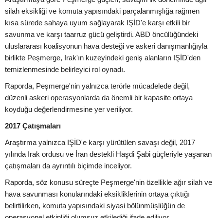
silah eksikliği ve komuta yapısındaki parçalanmışlığa rağmen
kısa sürede sahaya uyum sağlayarak IŞİD'e karşı etkili bir
savunma ve karşı taarruz gücü geliştirdi. ABD öncülüğündeki
uluslararası koalisyonun hava desteği ve askeri danışmanlığıyla
birlikte Peşmerge, Irak'ın kuzeyindeki geniş alanların IŞİD'den
temizlenmesinde belirleyici rol oynadı.
Raporda, Peşmerge'nin yalnızca terörle mücadelede değil,
düzenli askeri operasyonlarda da önemli bir kapasite ortaya
koyduğu değerlendirmesine yer veriliyor.
2017 Çatışmaları
Araştırma yalnızca IŞİD'e karşı yürütülen savaşı değil, 2017
yılında Irak ordusu ve İran destekli Haşdi Şabi güçleriyle yaşanan
çatışmaları da ayrıntılı biçimde inceliyor.
Raporda, söz konusu süreçte Peşmerge'nin özellikle ağır silah ve
hava savunması konularındaki eksikliklerinin ortaya çıktığı
belirtilirken, komuta yapısındaki siyasi bölünmüşlüğün de
operasyonel etkinliği olumsuz etkilediği ifade ediliyor.