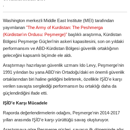
.
Washington merkezli Middle East Institute (MEI) tarafından
yayımlanan
"The Army of Kurdistan: The Peshmerga
(Kürdistan'ın Ordusu: Peşmerge)"
başlıklı araştırma, Kürdistan
Bölgesi Peşmerge Güçleri'nin askeri kapasitesini, son on yıldaki
performansını ve ABD-Kürdistan Bölgesi güvenlik ortaklığının
geleceğini kapsamlı biçimde ele aldı.
Araştırmayı hazırlayan güvenlik uzmanı Ido Levy, Peşmerge'nin
1991 yılından bu yana ABD'nin Ortadoğu'daki en önemli güvenlik
ortaklarından biri haline geldiğini belirterek, özellikle IŞİD'e karşı
verilen savaşta sergilediği performansın bu ortaklığı daha da
güçlendirdiğini ifade etti.
IŞİD'e Karşı Mücadele
Raporda değerlendirmelerin odağını, Peşmerge'nin 2014-2017
yılları arasında IŞİD'e karşı yürüttüğü savaş oluşturuyor.
Araştırmaya göre Peşmerge güçleri, savaşın ilk döneminde ağır