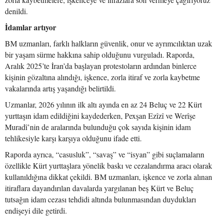
denildi.
İdamlar artıyor
BM uzmanları, farklı halkların güvenlik, onur ve ayrımcılıktan uzak
bir yaşam sürme hakkına sahip olduğunu vurguladı. Raporda,
Aralık 2025’te İran’da başlayan protestoların ardından binlerce
kişinin gözaltına alındığı, işkence, zorla itiraf ve zorla kaybetme
vakalarında artış yaşandığı belirtildi.
Uzmanlar, 2026 yılının ilk altı ayında en az 24 Beluç ve 22 Kürt
yurttaşın idam edildiğini kaydederken, Pexşan Ezîzî ve Werîşe
Muradî’nin de aralarında bulunduğu çok sayıda kişinin idam
tehlikesiyle karşı karşıya olduğunu ifade etti.
Raporda ayrıca, “casusluk”, “savaş” ve “isyan” gibi suçlamaların
özellikle Kürt yurttaşlara yönelik baskı ve cezalandırma aracı olarak
kullanıldığına dikkat çekildi. BM uzmanları, işkence ve zorla alınan
itiraflara dayandırılan davalarda yargılanan beş Kürt ve Beluç
tutsağın idam cezası tehdidi altında bulunmasından duydukları
endişeyi dile getirdi.