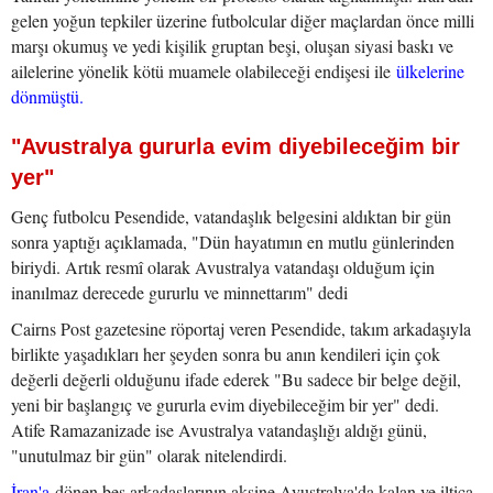
gelen yoğun tepkiler üzerine futbolcular diğer maçlardan önce milli
marşı okumuş ve yedi kişilik gruptan beşi, oluşan siyasi baskı ve
ailelerine yönelik kötü muamele olabileceği endişesi ile
ülkelerine
dönmüştü.
"Avustralya gururla evim diyebileceğim bir
yer"
Genç futbolcu Pesendide, vatandaşlık belgesini aldıktan bir gün
sonra yaptığı açıklamada, "Dün hayatımın en mutlu günlerinden
biriydi. Artık resmî olarak Avustralya vatandaşı olduğum için
inanılmaz derecede gururlu ve minnettarım" dedi
Cairns Post gazetesine röportaj veren Pesendide, takım arkadaşıyla
birlikte yaşadıkları her şeyden sonra bu anın kendileri için çok
değerli değerli olduğunu ifade ederek "Bu sadece bir belge değil,
yeni bir başlangıç ve gururla evim diyebileceğim bir yer" dedi.
Atife Ramazanizade ise Avustralya vatandaşlığı aldığı günü,
"unutulmaz bir gün" olarak nitelendirdi.
İran'a
dönen beş arkadaşlarının aksine Avustralya'da kalan ve iltica