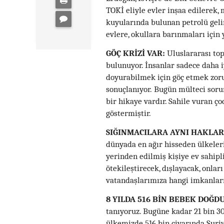
TOKİ eliyle evler inşaa edilerek, 
kuyularında bulunan petrolü gelin
evlere, okullara barınmaları için
GÖÇ KRİZİ VAR:
Uluslararası top
bulunuyor. İnsanlar sadece daha iy
doyurabilmek için göç etmek zoru
sonuçlanıyor. Bugün mülteci soru
bir hikaye vardır. Sahile vuran ç
göstermiştir.
SIĞINMACILARA AYNI HAKLAR
dünyada en ağır hisseden ülkeleri
yerinden edilmiş kişiye ev sahipl
ötekileştirecek, dışlayacak, onla
vatandaşlarımıza hangi imkanları 
8 YILDA 516 BİN BEBEK DOĞDU
tanıyoruz. Bugüne kadar 21 bin 3
ülkemizde 516 bin civarında Suriy