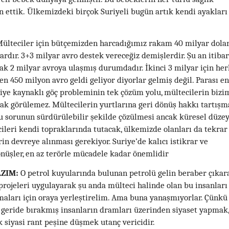
ettik. Ülkemizdeki birçok Suriyeli bugün artık kendi ayakları
lteciler için bütçemizden harcadığımız rakam 40 milyar dolar
vardır. 3+3 milyar avro destek vereceğiz demişlerdir. Şu an itibar
ak 2 milyar avroya ulaşmış durumdadır. İkinci 3 milyar için he
en 450 milyon avro geldi geliyor diyorlar gelmiş değil. Parası e
riye kaynaklı göç probleminin tek çözüm yolu, mültecilerin bizi
rak görülemez. Mültecilerin yurtlarına geri dönüş hakkı tartışm
u sorunun sürdürülebilir şekilde çözülmesi ancak küresel düze
cileri kendi topraklarında tutacak, ülkemizde olanları da tekrar
n devreye alınması gerekiyor. Suriye’de kalıcı istikrar ve
nüşler, en az terörle mücadele kadar önemlidir
ZIM:
O petrol kuyularında bulunan petrolü gelin beraber çıkar
projeleri uygulayarak şu anda mülteci halinde olan bu insanları
maları için oraya yerleştirelim. Ama buna yanaşmıyorlar. Çünkü
i geride bırakmış insanların dramları üzerinden siyaset yapmak,
 siyasi rant peşine düşmek utanç vericidir.