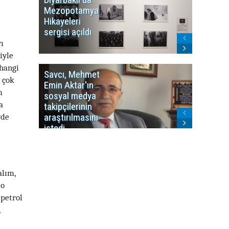
Mezopotamya
yayın y
Hikayeleri
Cosmo K
sergisi açıldı
program
sonlandı
ı
iyle
rhangi
Savcı, Mehmet
Kürdist
n çok
Emin Aktar'ın
Bölgesi 
m
sosyal medya
Washing
a
takipçilerinin
Gündem
yde
araştırılmasını
ile ilişkil
istedi
alım,
 o
 petrol