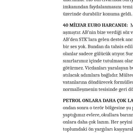
imkanından faydalanmasını temin 
üzerinde durabilir konuma geldi.
40 MİLYAR EURO HARCANDI:
Mü
aşmıştır. AB’nin bize verdiği söz 
AB’den STK’lara gelen destek anc
bir ses yok. Bundan da tahsis edil
olanlar sadece gülücük atıyor. Su
sınırlarımız içinde tutulması ola
götürmez. Vicdanları yaralayan b
atılacak adımlara bağlıdır. Mülte
vatanlarına döndürecek formülleri
normalleşmenin tesisinde geri dö
PETROL ONLARA DAHA ÇOK LA
ondan sonra o terör bölgesine şu 
yaptığımız evlere, okullara barın
onlara daha çok lazım. Her şeyin
toplumdaki ön yargıları kaşıyarak