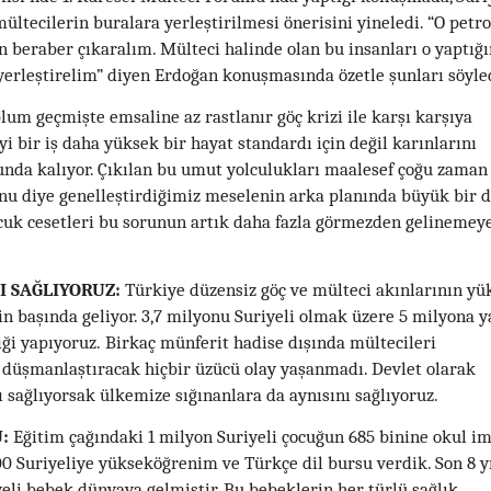
mültecilerin buralara yerleştirilmesi önerisini yineledi. “O petro
 beraber çıkaralım. Mülteci halinde olan bu insanları o yaptığ
 yerleştirelim” diyen Erdoğan konuşmasında özetle şunları söyle
lum geçmişte emsaline az rastlanır göç krizi ile karşı karşıya
i bir iş daha yüksek bir hayat standardı için değil karınlarını
nda kalıyor. Çıkılan bu umut yolculukları maalesef çoğu zaman
nu diye genelleştirdiğimiz meselenin arka planında büyük bir 
ocuk cesetleri bu sorunun artık daha fazla görmezden gelinemey
I SAĞLIYORUZ:
Türkiye düzensiz göç ve mülteci akınlarının y
n başında geliyor. 3,7 milyonu Suriyeli olmak üzere 5 milyona y
iği yapıyoruz. Birkaç münferit hadise dışında mültecileri
rı düşmanlaştıracak hiçbir üzücü olay yaşanmadı. Devlet olarak
sağlıyorsak ülkemize sığınanlara da aynısını sağlıyoruz.
:
Eğitim çağındaki 1 milyon Suriyeli çocuğun 685 binine okul i
00 Suriyeliye yükseköğrenim ve Türkçe dil bursu verdik. Son 8 y
eli bebek dünyaya gelmiştir. Bu bebeklerin her türlü sağlık