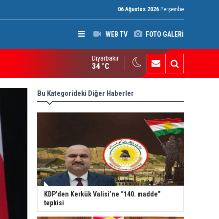
06 Ağustos 2026
Perşembe
WEB TV
FOTO GALERİ
Diyarbakır
ak: Silah bırakmayan gruplara terör yasası uygulanacak
34 °C
Bu Kategorideki Diğer Haberler
KDP’den Kerkük Valisi’ne “140. madde”
tepkisi