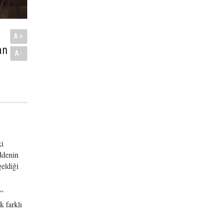
A+
an
A-
ki
ddenin
eldiği
u”
k farklı