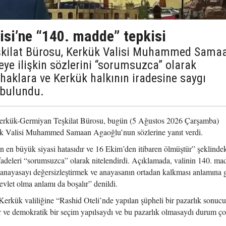
isi’ne “140. madde” tepkisi
şkilat Bürosu, Kerkük Valisi Muhammed Sama
e ilişkin sözlerini “sorumsuzca” olarak
 haklara ve Kerkük halkının iradesine saygı
 bulundu.
erkük-Germiyan Teşkilat Bürosu, bugün (5 Ağustos 2026 Çarşamba)
ük Valisi Muhammed Samaan Agaoğlu’nun sözlerine yanıt verdi.
 en büyük siyasi hatasıdır ve 16 Ekim’den itibaren ölmüştür” şeklinde
fadeleri “sorumsuzca” olarak nitelendirdi. Açıklamada, valinin 140. ma
 anayasayı değersizleştirmek ve anayasanın ortadan kalkması anlamına g
vlet olma anlamı da boşalır” denildi.
ük valiliğine “Rashid Oteli’nde yapılan şüpheli bir pazarlık sonuc
r ve demokratik bir seçim yapılsaydı ve bu pazarlık olmasaydı durum ço