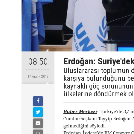
Erdoğan: Suriye'dek
08:50
Uluslararası toplumun ör
karşıya bulunduğunu be
17 Aralık 2019
kaynaklı göç sorununun 
ülkelerine döndürmek o
Haber Merkezi
-
Türkiye’de 3,7 
Cumhurbaşkanı Tayyip Erdoğan, Av
gelmediğini söyledi.
Erdoğan, İsviçre’de BM Cenevre O