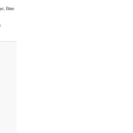
e, fitne
ı