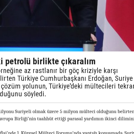
i petrolü birlikte çıkaralım
neğine az rastlanır bir göç kriziyle karşı
lirten Türkiye Cumhurbaşkanı Erdoğan, Suriye
çözüm yolunun, Türkiye'deki mültecileri tekra
lduğunu söyledi.
milyonu Suriyeli olmak üzere 5 milyon mülteci olduğunu belirte
rupa Birliği’nin taahhüt ettiği parasal yardımın ikinci dilimin
fisi’nde 1. Küresel Mülteci Forumu’nda yaptığı konuşmada, Suri