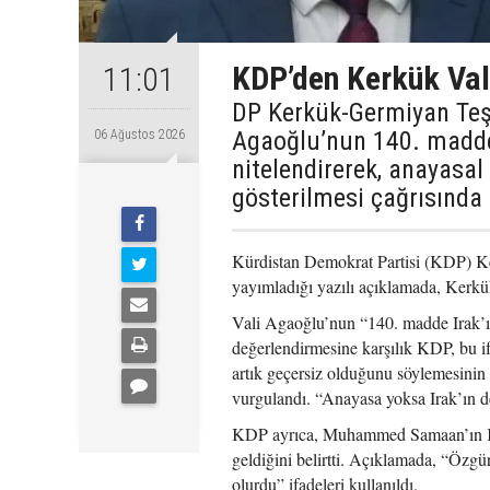
KDP’den Kerkük Val
11:01
DP Kerkük-Germiyan Te
Agaoğlu’nun 140. maddey
06 Ağustos 2026
nitelendirerek, anayasal
gösterilmesi çağrısında
Kürdistan Demokrat Partisi (KDP) K
yayımladığı yazılı açıklamada, Kerk
Vali Agaoğlu’nun “140. madde Irak’ın
değerlendirmesine karşılık KDP, bu i
artık geçersiz olduğunu söylemesinin
vurgulandı. “Anayasa yoksa Irak’ın de
KDP ayrıca, Muhammed Samaan’ın Kerk
geldiğini belirtti. Açıklamada, “Özgü
olurdu” ifadeleri kullanıldı.