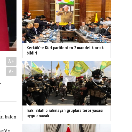
Kerkük’te Kürt partilerden 7 maddelik ortak
bildiri
A+
A-
r
n
Irak: Silah bırakmayan gruplara terör yasası
uygulanacak
in halen
ye’de