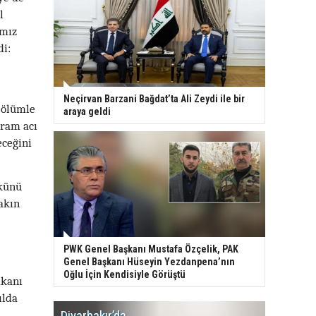
l
ımız
di:
Neçirvan Barzani Bağdat’ta Ali Zeydi ile bir
 ölümle
araya geldi
dram acı
eceğini
ükünü
akın
PWK Genel Başkanı Mustafa Özçelik, PAK
Genel Başkanı Hüseyin Yezdanpena’nın
Oğlu İçin Kendisiyle Görüştü
mkanı
ılda
Diyarbakır’da
WDR, Kü