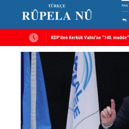
Ana 
KDP’den Kerkük Valisi’ne “140. madde”
Kerkük’te Kürt partilerden 7 maddelik o