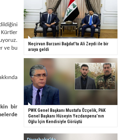
ildiğini
 Kürtler
uyoruz.
Neçirvan Barzani Bağdat’ta Ali Zeydi ile bir
er ve bu
araya geldi
akkında
kin bir
PWK Genel Başkanı Mustafa Özçelik, PAK
şmelerde
Genel Başkanı Hüseyin Yezdanpena’nın
Oğlu İçin Kendisiyle Görüştü
Diyarbakır’da
WDR, Kü