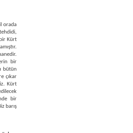
il orada
ehdidi,
bir Kürt
amıştır.
hanedir.
rin bir
sı bütün
re çıkar
iz. Kürt
edilecek
nde bir
iz barış