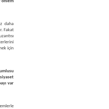
ir önlem
kez daha
r. Fakat
uzantısı
rlerini
mek için
rumlusu
siyaset
ayı var
lemlerle