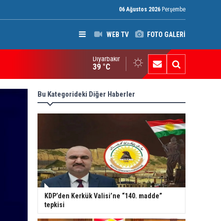
06 Ağustos 2026
Perşembe
WEB TV
FOTO GALERİ
Diyarbakır
ak: Silah bırakmayan gruplara terör yasası uygulanacak
39 °C
Bu Kategorideki Diğer Haberler
KDP’den Kerkük Valisi’ne “140. madde”
tepkisi