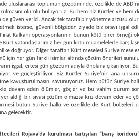
nde uluslararası toplumun gözetiminde, özellikle de ABD’ni
şturulmasını olumlu buluyoruz. Bu hem biz Kürtler ve hem 
in de güven verici. Ancak tek taraflı bir yönetme arzusu olur
netmek isterse, güvenli bölgeden ziyade biz orayı işgal edi
ve Fırat Kalkanı operasyonlarının bunun kötü birer örneği 
’de Kürt vatandaşlarımız her gün kötü muamelelerle karşılaş
hlike doğruyor. Diğer taraftan Kürt meselesi Suriye meseles
ü için her gün farklı isimler altında çözüm önerileri sunul
arın işgal, ertesi gün gözetim adıyla önplana çıkarılıyor. Bu
iyor ve güçleştiriliyor. Biz Kürtler Suriye’nin ana unsur
özüme kavuşturulmasını savunuyoruz. Hem bütün Suriye hal
ikle devam eden ölümler, göçler ve bu vahim durum son
 yer aldığı bir siyasi çözüm olmazsa kriz devam eder ve 
esi bütün Suriye halkı ve özellikle de Kürt bölgeleri ü
na gelecektir.
tecileri Rojava’da kurulması tartışılan “barış koridoru