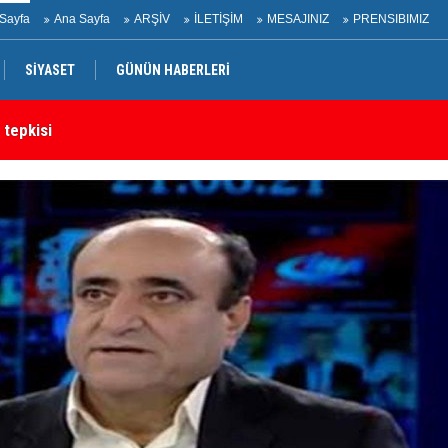
Sayfa
Ana Sayfa
ARŞİV
İLETİŞİM
MESAJINIZ
PRENSIBIMIZ
SİYASET
GÜNÜN HABERLERİ
rtak bildiri
Ir