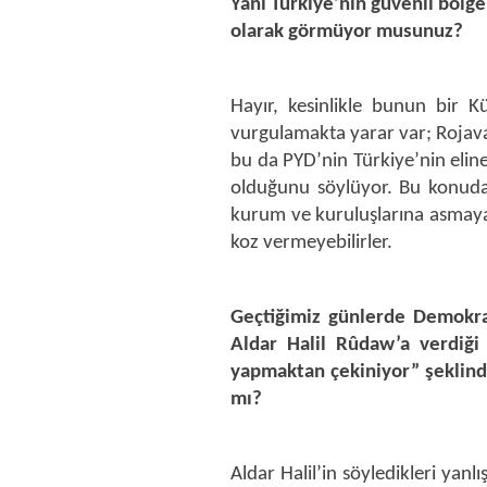
Yani Türkiye’nin güvenli bölge
olarak görmüyor musunuz?
Hayır, kesinlikle bunun bir K
vurgulamakta yarar var; Rojava’
bu da PYD’nin Türkiye’nin elin
olduğunu söylüyor. Bu konuda
kurum ve kuruluşlarına asmaya
koz vermeyebilirler.
Geçtiğimiz günlerde Demokra
Aldar Halil Rûdaw’a verdiği 
yapmaktan çekiniyor” şeklind
mı?
Aldar Halil’in söyledikleri yanlı