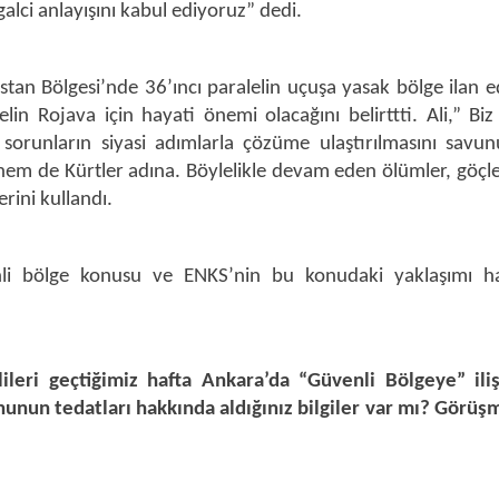
alci anlayışını kabul ediyoruz” dedi.
an Bölgesi’nde 36’ıncı paralelin uçuşa yasak bölge ilan ed
lin Rojava için hayati önemi olacağını belirttti. Ali,” Biz
sorunların siyasi adımlarla çözüme ulaştırılmasını savun
hem de Kürtler adına. Böylelikle devam eden ölümler, göçl
rini kullandı.
li bölge konusu ve ENKS’nin bu konudaki yaklaşımı h
ileri geçtiğimiz hafta Ankara’da “Güvenli Bölgeye” iliş
nunun tedatları hakkında aldığınız bilgiler var mı? Görü