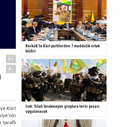
Kerkük’te Kürt partilerden 7 maddelik ortak
bildiri
A+
A-
i
Irak: Silah bırakmayan gruplara terör yasası
iye Kürt
uygulanacak
kiye’nin
 taraflı