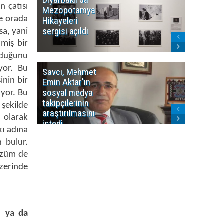
n çatısı
Mezopotamya
yayın y
de orada
Hikayeleri
Cosmo K
sergisi açıldı
program
sa, yani
sonlandı
lmiş bir
olduğunu
ıyor. Bu
Savcı, Mehmet
Kürdist
inin bir
Emin Aktar'ın
Bölgesi 
sosyal medya
Washing
uyor. Bu
takipçilerinin
Gündem
 şekilde
araştırılmasını
ile ilişkil
u olarak
istedi
kı adına
 bulur.
çözüm de
zerinde
” ya da