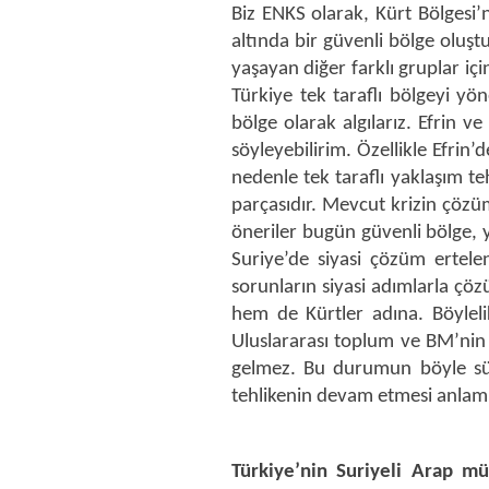
Biz ENKS olarak, Kürt Bölgesi’
altında bir güvenli bölge olu
yaşayan diğer farklı gruplar iç
Türkiye tek taraflı bölgeyi yö
bölge olarak algılarız. Efrin 
söyleyebilirim. Özellikle Efrin
nedenle tek taraflı yaklaşım te
parçasıdır. Mevcut krizin çözüm
öneriler bugün güvenli bölge, y
Suriye’de siyasi çözüm ertelen
sorunların siyasi adımlarla ç
hem de Kürtler adına. Böylel
Uluslararası toplum ve BM’nin
gelmez. Bu durumun böyle sürm
tehlikenin devam etmesi anlamı
Türkiye’nin Suriyeli Arap mül