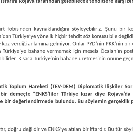
 ısrarını Rojava tarafından gelebilecek tehditlere karşı b
ürt fobisinden kaynaklandığını söyleyebiliriz. Şunu bir 
dan Türkiye’ye yönelik hiçbir tehdit söz konusu bile değildi
e koz verdiği anlamına gelmiyor. Onlar PYD’nin PKK’nin bir 
 Türkiye’ye bahane vermemek için mesela Öcalan’ın poste
bilirler. Kısaca Türkiye’nin bahane üretmesinin önüne geç
tik Toplum Hareketi (TEV-DEM) Diplomatik İlişkiler So
bir demeçte “ENKS’liler Türkiye kızar diye Rojava’da 
e bir değerlendirmede bulundu. Bu söylemin gerçeklik p
ştır, doğru değildir ve ENKS’ye atılan bir iftardır. Bu tür söy