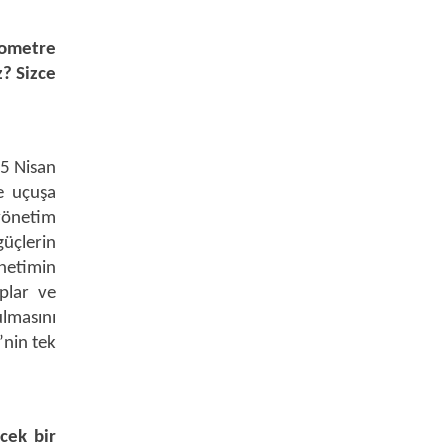
ometre
? Sizce
 5 Nisan
ve uçuşa
yönetim
üçlerin
netimin
plar ve
ulmasını
’nin tek
cek bir