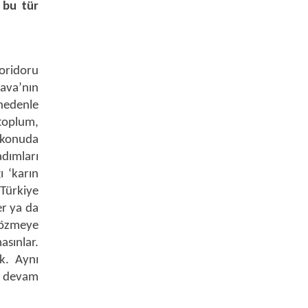
 bu tür
koridoru
ava’nın
 nedenle
 toplum,
u konuda
adımları
ı ‘karın
 Türkiye
ler ya da
 çözmeye
asınlar.
k. Aynı
a devam