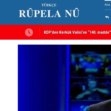
Ana 
Kerkük’te Kürt partilerden 7 maddelik o