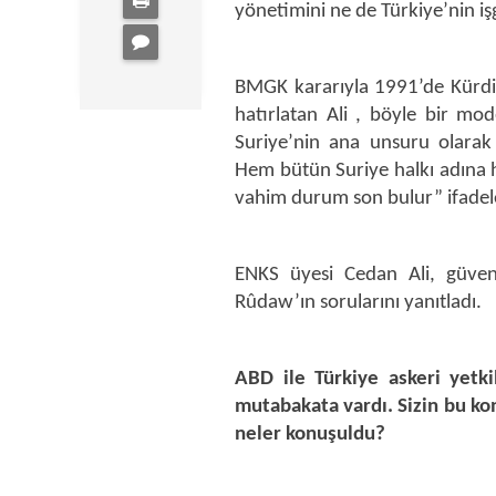
yönetimini ne de Türkiye’nin işg
BMGK kararıyla 1991’de Kürdist
hatırlatan Ali , böyle bir mode
Suriye’nin ana unsuru olarak 
Hem bütün Suriye halkı adına 
vahim durum son bulur” ifadele
ENKS üyesi Cedan Ali, güven
Rûdaw’ın sorularını yanıtladı.
ABD ile Türkiye askeri yetkil
mutabakata vardı. Sizin bu ko
neler konuşuldu?