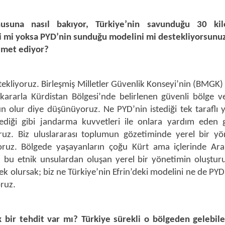
suna nasıl bakıyor, Türkiye’nin savunduğu 30 kil
i mi yoksa PYD’nin sunduğu modelini mi destekliyorsunuz
zmet ediyor?
tekliyoruz. Birleşmiş Milletler Güvenlik Konseyi’nin (BMGK)
ı kararla Kürdistan Bölgesi’nde belirlenen güvenli bölge 
 olur diye düşünüyoruz. Ne PYD’nin istediği tek taraflı 
ediği gibi jandarma kuvvetleri ile onlara yardım eden g
ruz. Biz uluslararası toplumun gözetiminde yerel bir yö
ruz. Bölgede yaşayanların çoğu Kürt ama içlerinde Ara
la bu etnik unsulardan oluşan yerel bir yönetimin oluştur
ek olursak; biz ne Türkiye’nin Efrin’deki modelini ne de PYD
ruz.
 bir tehdit var mı? Türkiye sürekli o bölgeden gelebile