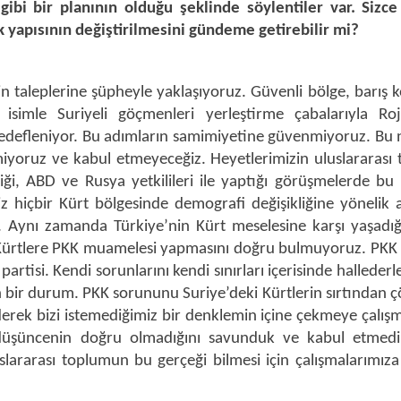
ibi bir planının olduğu şeklinde söylentiler var. Sizce
 yapısının değiştirilmesini gündeme getirebilir mi?
n taleplerine şüpheyle yaklaşıyoruz. Güvenli bölge, barış 
 isimle Suriyeli göçmenleri yerleştirme çabalarıyla Roj
 hedefleniyor. Bu adımların samimiyetine güvenmiyoruz. Bu
tmiyoruz ve kabul etmeyeceğiz. Heyetlerimizin uluslararası
rliği, ABD ve Rusya yetkilileri ile yaptığı görüşmelerde b
z hiçbir Kürt bölgesinde demografi değişikliğine yönelik 
k. Aynı zamanda Türkiye’nin Kürt meselesine karşı yaşadığ
i Kürtlere PKK muamelesi yapmasını doğru bulmuyoruz. PKK
t partisi. Kendi sorunlarını kendi sınırları içerisinde halleder
n bir durum. PKK sorununu Suriye’deki Kürtlerin sırtından
derek bizi istemediğimiz bir denklemin içine çekmeye çalışm
düşüncenin doğru olmadığını savunduk ve kabul etmedi
ararası toplumun bu gerçeği bilmesi için çalışmalarımız