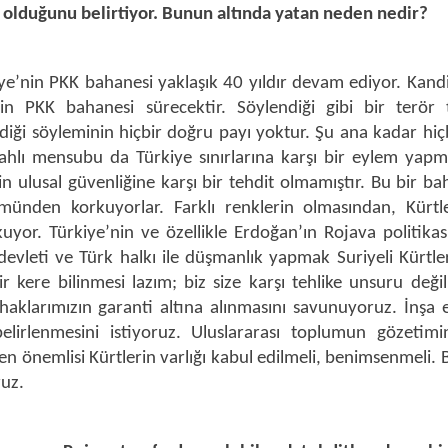
 olduğunu belirtiyor. Bunun altında yatan neden nedir?
ye’nin PKK bahanesi yaklaşık 40 yıldır devam ediyor. Kand
 PKK bahanesi sürecektir. Söylendiği gibi bir terör t
ldiği söyleminin hiçbir doğru payı yoktur. Şu ana kadar hiç
ilahlı mensubu da Türkiye sınırlarına karşı bir eylem yapm
n ulusal güvenliğine karşı bir tehdit olmamıştır. Bu bir ba
ünden korkuyorlar. Farklı renklerin olmasından, Kürtle
uyor. Türkiye’nin ve özellikle Erdoğan’ın Rojava politika
 devleti ve Türk halkı ile düşmanlık yapmak Suriyeli Kürtle
r kere bilinmesi lazım; biz size karşı tehlike unsuru değil
 haklarımızın garanti altına alınmasını savunuyoruz. İnşa 
elirlenmesini istiyoruz. Uluslararası toplumun gözetimi
 önemlisi Kürtlerin varlığı kabul edilmeli, benimsenmeli. B
ruz.