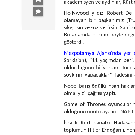
akademisyen ve aydınlar, Kürtl
Hollywood yıldızı Robert De
olamayan bir başkanımız (Trum
sıkışırsın ve söz verirsin. Sah
Bu adamda durum böyle değil"
gösterdi.
Mezpotamya Ajansı'nda yer 
Sarkisian), "11 yaşımdan beri,
öldürdüğünü biliyorum. Türk a
soykırım yapacaklar" ifadesini 
Nobel barış ödüllü insan haklar
olmalıyız" çağrısı yaptı.
Game of Thrones oyuncuların
olduğunu unutmayalım. NATO Kü
İsrailli Kürt sanatçı Hadasah
toplumun Hitler Erdoğan’ı, hem