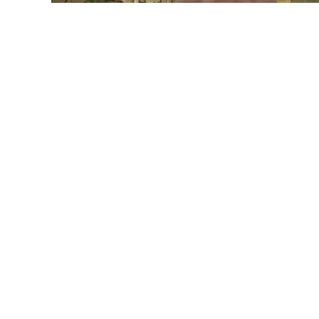
KDP’den Kerkük Val
11:01
DP Kerkük-Germiyan Te
Agaoğlu’nun 140. maddey
06 Ağustos 2026
nitelendirerek, anayasal
gösterilmesi çağrısında
Kürdistan Demokrat Partisi (KDP) K
yayımladığı yazılı açıklamada, Kerk
Vali Agaoğlu’nun “140. madde Irak’ın
değerlendirmesine karşılık KDP, bu i
artık geçersiz olduğunu söylemesinin
vurgulandı. “Anayasa yoksa Irak’ın de