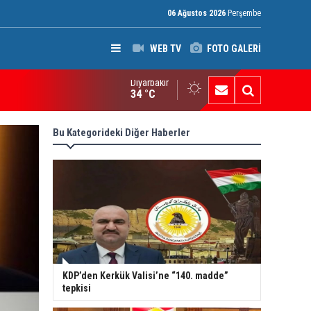
06 Ağustos 2026
Perşembe
WEB TV
FOTO GALERİ
Diyarbakır
ak: Silah bırakmayan gruplara terör yasası uygulanacak
34 °C
Bu Kategorideki Diğer Haberler
KDP’den Kerkük Valisi’ne “140. madde”
tepkisi