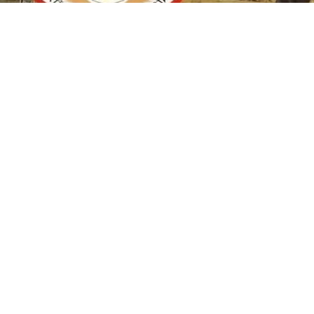
isi’ne “140. madde” tepkisi
şkilat Bürosu, Kerkük Valisi Muhammed Sama
e ilişkin sözlerini “sorumsuzca” olarak
 haklara ve Kerkük halkının iradesine saygı
 bulundu.
erkük-Germiyan Teşkilat Bürosu, bugün (5 Ağustos 2026 Çarşamba)
ük Valisi Muhammed Samaan Agaoğlu’nun sözlerine yanıt verdi.
 en büyük siyasi hatasıdır ve 16 Ekim’den itibaren ölmüştür” şeklinde
fadeleri “sorumsuzca” olarak nitelendirdi. Açıklamada, valinin 140. ma
 anayasayı değersizleştirmek ve anayasanın ortadan kalkması anlamına g
vlet olma anlamı da boşalır” denildi.