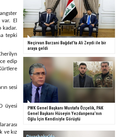
angster
var. El
o kadar.
a tepki
Neçirvan Barzani Bağdat’ta Ali Zeydi ile bir
araya geldi
herilyn
nce edip
Kürtlere
rın sesi
O üyesi
PWK Genel Başkanı Mustafa Özçelik, PAK
Genel Başkanı Hüseyin Yezdanpena’nın
Oğlu İçin Kendisiyle Görüştü
ararası
k ve kız
Diyarbakır’da
WDR, Kü