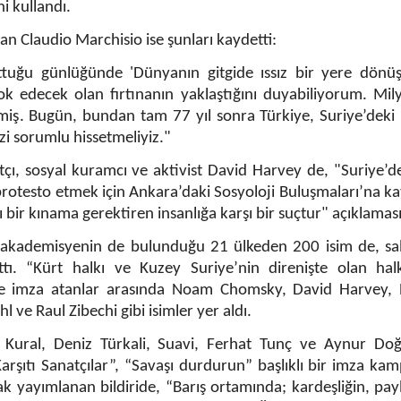
i kullandı.
an Claudio Marchisio ise şunları kaydetti:
tuğu günlüğünde 'Dünyanın gitgide ıssız bir yere dönü
k edecek olan fırtınanın yaklaştığını duyabiliyorum. Mil
emiş. Bugün, bundan tam 77 yıl sonra Türkiye, Suriye’deki 
i sorumlu hissetmeliyiz."
isatçı, sosyal kuramcı ve aktivist David Harvey de, "Suriye’d
 protesto etmek için Ankara’daki Sosyoloji Buluşmaları’na ka
 bir kınama gerektiren insanlığa karşı bir suçtur" açıklaması
r, akademisyenin de bulunduğu 21 ülkeden 200 isim de, sal
ı. “Kürt halkı ve Kuzey Suriye’nin direnişte olan halkl
riye imza atanlar arasında Noam Chomsky, David Harvey, 
hl ve Raul Zibechi gibi isimler yer aldı.
 Kural, Deniz Türkali, Suavi, Ferhat Tunç ve Aynur Doğ
Karşıtı Sanatçılar”, “Savaşı durdurun” başlıklı bir imza ka
ak yayımlanan bildiride, “Barış ortamında; kardeşliğin, pay