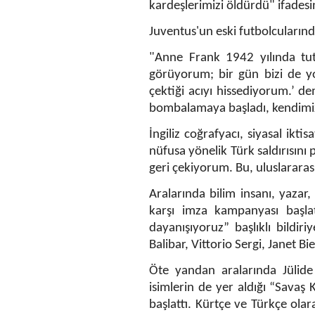
kardeşlerimizi öldürdü" ifadesin
Juventus'un eski futbolcularınd
"Anne Frank 1942 yılında tut
görüyorum; bir gün bizi de yo
çektiği acıyı hissediyorum.’ d
bombalamaya başladı, kendimiz
İngiliz coğrafyacı, siyasal ikt
nüfusa yönelik Türk saldırısını
geri çekiyorum. Bu, uluslararası
Aralarında bilim insanı, yaza
karşı imza kampanyası başlatt
dayanışıyoruz” başlıklı bildi
Balibar, Vittorio Sergi, Janet Bie
Öte yandan aralarında Jülide
isimlerin de yer aldığı “Savaş 
başlattı. Kürtçe ve Türkçe olar