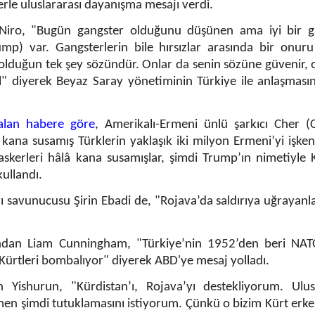
erle uluslararası dayanışma mesajı verdi.
 Niro, "Bugün gangster olduğunu düşünen ama iyi bir g
p) var. Gangsterlerin bile hırsızlar arasında bir onuru 
ip olduğun tek şey sözündür. Onlar da senin sözüne güvenir, 
 diyerek Beyaz Saray yönetiminin Türkiye ile anlaşmasın
alan habere göre
, Amerikalı-Ermeni ünlü şarkıcı Cher (C
 kana susamış Türklerin yaklaşık iki milyon Ermeni’yi işke
skerleri hâlâ kana susamışlar, şimdi Trump’ın nimetiyle 
kullandı.
ı savunucusu Şirin Ebadi de, "Rojava’da saldırıya uğrayanla
dan Liam Cunningham, "Türkiye’nin 1952’den beri NAT
rtleri bombalıyor" diyerek ABD'ye mesaj yolladı.
h Yishurun, "Kürdistan’ı, Rojava’yı destekliyorum. Ulusl
en şimdi tutuklamasını istiyorum. Çünkü o bizim Kürt erke