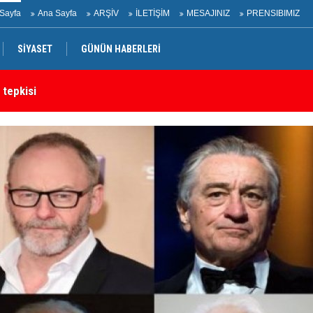
Sayfa
Ana Sayfa
ARŞİV
İLETİŞİM
MESAJINIZ
PRENSIBIMIZ
SİYASET
GÜNÜN HABERLERİ
 tepkisi
Ir
rtak bildiri