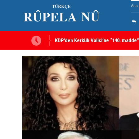
Ana 
KDP’den Kerkük Valisi’ne “140. madde”
Kerkük’te Kürt partilerden 7 maddelik o