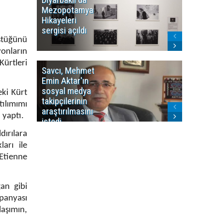
Mezopotamya
yayın y
Hikayeleri
Cosmo K
sergisi açıldı
program
sonlandı
ştüğünü
yonların
Kürtleri
Savcı, Mehmet
Kürdist
Emin Aktar'ın
Bölgesi 
sosyal medya
Washing
eki Kürt
takipçilerinin
Gündem
tılımımı
araştırılmasını
ile ilişkil
 yaptı.
istedi
dırılara
arı ile
Etienne
an gibi
mpanyası
laşımın,