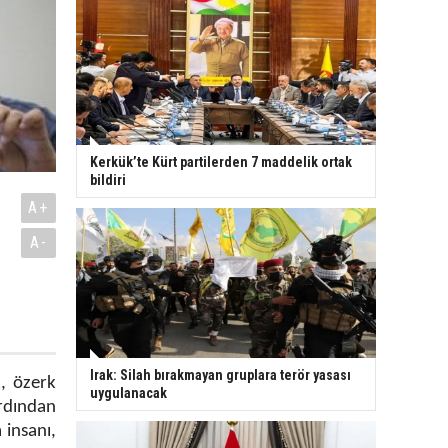
Kerkük’te Kürt partilerden 7 maddelik ortak
bildiri
A+
A-
Irak: Silah bırakmayan gruplara terör yasası
k, özerk
uygulanacak
rdından
 insanı,