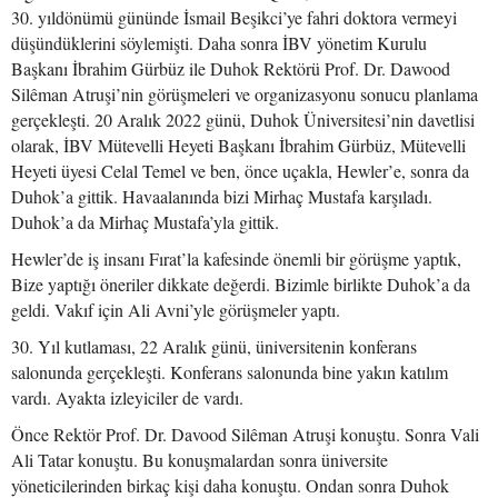
30. yıldönümü gününde İsmail Beşikci’ye fahri doktora vermeyi
düşündüklerini söylemişti. Daha sonra İBV yönetim Kurulu
Başkanı İbrahim Gürbüz ile Duhok Rektörü Prof. Dr. Dawood
Silêman Atruşi’nin görüşmeleri ve organizasyonu sonucu planlama
gerçekleşti. 20 Aralık 2022 günü, Duhok Üniversitesi’nin davetlisi
olarak, İBV Mütevelli Heyeti Başkanı İbrahim Gürbüz, Mütevelli
Heyeti üyesi Celal Temel ve ben, önce uçakla, Hewler’e, sonra da
Duhok’a gittik. Havaalanında bizi Mirhaç Mustafa karşıladı.
Duhok’a da Mirhaç Mustafa’yla gittik.
Hewler’de iş insanı Fırat’la kafesinde önemli bir görüşme yaptık,
Bize yaptığı öneriler dikkate değerdi. Bizimle birlikte Duhok’a da
geldi. Vakıf için Ali Avni’yle görüşmeler yaptı.
30. Yıl kutlaması, 22 Aralık günü, üniversitenin konferans
salonunda gerçekleşti. Konferans salonunda bine yakın katılım
vardı. Ayakta izleyiciler de vardı.
Önce Rektör Prof. Dr. Davood Silêman Atruşi konuştu. Sonra Vali
Ali Tatar konuştu. Bu konuşmalardan sonra üniversite
yöneticilerinden birkaç kişi daha konuştu. Ondan sonra Duhok