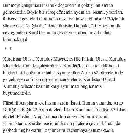
silinmeye çalışılması insanlık değerlerinin çöküşü anlamına
gelmektedir. Böyle bir süreç dönemin aydınları, basını, yazarları,
üniversite çevreleri tarafından nasıl benimsenebilmiştir? Böyle bir
sürece nasıl ‘çağdaşlık’ denebilmiştir. Halbuki, 20. Yüzyılın ilk
çeyreğindeki Kürd basını bu çevreler tarafından yakından
bilinmekteydi.
***
Kürdistan Ulusal Kurtuluş Mücadelesi ile Filistin Ulusal Kurtuluş
Mücadelesi’nin karşılaştırılması Kürdler/Kürdistan hakkındaki
bilgilerimizi çoğaltmaktadır. Aynı şekilde Afrika sömürgelerinde
gerçekleşen anti-sömürgeci mücadelelerle, Kürdistan Ulusal
Kurtuluş Mücadelesi’nin karşılaştırılması bilgilerimizi
büyütmektedir.
Filistinli Arapların tek hasmı vardır: İsrail. Bunun yanında, Arap
Birliği’ne bağlı 22 Arap devleti, İslam Konferansı’na üye 57 İslam
devleti Filistinli Araplara maddi-manevi her türlü yardım
yapmaktadır. Kürdler ise etrafı hasım güçlerle çevrili bir alanda
gasbedilmiş haklarını, özgürlerini kazanmaya çalışmaktadır.