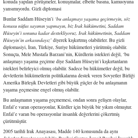
konuda yapılan görüşmeler, konuşmalar, elbette basına, kamuoyuna
yansımıyordu. Gizli diplomasi
Bunlar Saddam Hüseyin’i
‘bu anlaşmayı yaşama geçirmeyin, söz
konusu nüfus sayımın yapmayın, biz Irak hükümetini, Saddam
Hüseyin’i sonuna kadar destekliyoruz. Irak hükümetinin, Saddam
Hüseyin’in arkasındayız’
diyerek kışkırtmış olabilirler. Bu gizli
diplomasiyi, İran, Türkiye, Suriye hükümetleri yürütmüş olabilir.
Sonuçta, Mele Mustafa Barzani’nin, Kürdlerin istekleri değil, ‘bu
anlaşmayı yaşama geçirme diye Saddam Hüseyin’i kışkırtanların
istekleri belirleyici olmuş olabilir. Sadece bu hükümetler değil, bu
devletlerin hükümetlerin politikalarına destek veren Sovyetler Birliği
Amerika Birleşik Devletleri gibi büyük güçler de bu anlaşmanın
yaşama geçmesine engel olmuş olabilir.
Bu anlaşmanın yaşama geçmemesi, ondan sonra gelişen olaylar,
Enfal’e varan operasyonlar, Kürdler için büyük bir yıkım olmuştur.
Enfal’e varan bu operasyonlar insanlık değerlerini çökertmiş
çürütmüştür.
2005 tarihli Irak Anayasası, Madde 140 konusunda da aynı