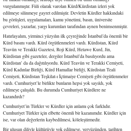
vurgulanmıştır. Fiili olarak varolan Kürd/Kürdistan izleri yok
edilmeye silinmeye gayret edilmiştir. Devletin Kürdler hakkındaki
bu görüşleri, uygulamaları, kamu yönetimi, basın, üniversite
çevreleri, yazarlar, yargı kurumları tarafından aynen benimsenmiştir.
Hatırlayalım, yirminci yüzyılın ilk çeyreğinde İstanbul’da önemli bir
Kürd basını vardı. Kürd örgütlenmeleri vardı. Kürdistan, Kürd
Teavün ve Terakki Gazetesi, Roji Kürd, Hetawe Kurd, Jin,
Kürdistan gibi gazeteler, dergiler İstanbul’da basılıyordu ama
Kürdistan’ da da dağıtılıyordu. Kürd Teavün ve Terakki Cemiyeti,
Kürd Kadınlar Birliği, Kürd Hamallar birliği, Kürdistan Teali
Cemiyeti, Kürdistan Teşkilat-ı İçtimaiye Cemiyeti gibi örgütlenmeler
vardı. Cumhuriyet’le birlikte bunların hepsi yok sayıldı, yok
edilmeye çalışıldı. Bu durumda Cumhuriyet Kürdlere ne
kazandırdı?
Cumhuriyet’in Türkler ve Kürdler için anlamı çok farklıdır.
Cumhuriyet Türkler için elbette önemli bir kazanımdır. Kürdler için
ise, var olan değerlerin kaybedilmesi, köleleştirmedir.
Bir ulusun diliyle kültürüyle yok edilmeye, yeryüzünden, tarihten