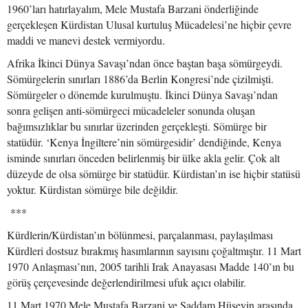
1960’ları hatırlayalım, Mele Mustafa Barzani önderliğinde
gerçekleşen Kürdistan Ulusal kurtuluş Mücadelesi’ne hiçbir çevre
maddi ve manevi destek vermiyordu.
Afrika İkinci Dünya Savaşı’ndan önce baştan başa sömürgeydi.
Sömürgelerin sınırları 1886’da Berlin Kongresi’nde çizilmişti.
Sömürgeler o dönemde kurulmuştu. İkinci Dünya Savaşı’ndan
sonra gelişen anti-sömürgeci mücadeleler sonunda oluşan
bağımsızlıklar bu sınırlar üzerinden gerçekleşti. Sömürge bir
statüdür. ‘Kenya İngiltere’nin sömürgesidir’ dendiğinde, Kenya
isminde sınırları önceden belirlenmiş bir ülke akla gelir. Çok alt
düzeyde de olsa sömürge bir statüdür. Kürdistan’ın ise hiçbir statüsü
yoktur. Kürdistan sömürge bile değildir.
***
Kürdlerin/Kürdistan’ın bölünmesi, parçalanması, paylaşılması
Kürdleri dostsuz bırakmış hasımlarının sayısını çoğaltmıştır. 11 Mart
1970 Anlaşması’nın, 2005 tarihli Irak Anayasası Madde 140’ın bu
görüş çerçevesinde değerlendirilmesi ufuk açıcı olabilir.
11 Mart 1970 Mele Mustafa Barzani ve Saddam Hüseyin arasında