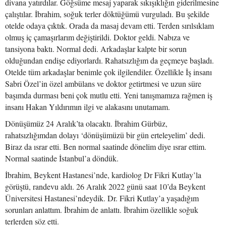
divana yatırdılar. Göğsüme mesaj yaparak sıkışıklığın giderilmesine
çalıştılar. İbrahim, soğuk terler döktüğümü vurguladı. Bu şekilde
otelde odaya çıktık. Orada da masaj devam etti. Terden sırılsıklam
olmuş iç çamaşırlarım değiştirildi. Doktor geldi. Nabıza ve
tansiyona baktı. Normal dedi. Arkadaşlar kalpte bir sorun
olduğundan endişe ediyorlardı. Rahatsızlığım da geçmeye başladı.
Otelde tüm arkadaşlar benimle çok ilgilendiler. Özellikle İş insanı
Sabri Özel’in özel ambülans ve doktor getirtmesi ve uzun süre
başımda durması beni çok mutlu etti. Yeni tanışmamıza rağmen iş
insanı Hakan Yıldırımın ilgi ve alakasını unutamam.
Dönüşümüz 24 Aralık’ta olacaktı. İbrahim Gürbüz,
rahatsızlığımdan dolayı ‘dönüşümüzü bir gün erteleyelim’ dedi.
Biraz da ısrar etti. Ben normal saatinde dönelim diye ısrar ettim.
Normal saatinde İstanbul’a döndük.
İbrahim, Beykent Hastanesi’nde, kardiolog Dr Fikri Kutlay’la
görüştü, randevu aldı. 26 Aralık 2022 günü saat 10’da Beykent
Üniversitesi Hastanesi’ndeydik. Dr. Fikri Kutlay’a yaşadığım
sorunları anlattım. İbrahim de anlattı. İbrahim özellikle soğuk
terlerden söz etti.