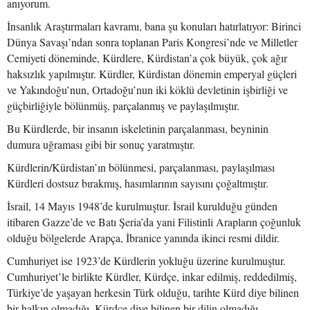
anıyorum.
İnsanlık Araştırmaları kavramı, bana şu konuları hatırlatıyor: Birinci
Dünya Savaşı’ndan sonra toplanan Paris Kongresi’nde ve Milletler
Cemiyeti döneminde, Kürdlere, Kürdistan’a çok büyük, çok ağır
haksızlık yapılmıştır. Kürdler, Kürdistan dönemin emperyal güçleri
ve Yakındoğu’nun, Ortadoğu’nun iki köklü devletinin işbirliği ve
güçbirliğiyle bölünmüş, parçalanmış ve paylaşılmıştır.
Bu Kürdlerde, bir insanın iskeletinin parçalanması, beyninin
dumura uğraması gibi bir sonuç yaratmıştır.
Kürdlerin/Kürdistan’ın bölünmesi, parçalanması, paylaşılması
Kürdleri dostsuz bırakmış, hasımlarının sayısını çoğaltmıştır.
İsrail, 14 Mayıs 1948’de kurulmuştur. İsrail kurulduğu günden
itibaren Gazze’de ve Batı Şeria’da yani Filistinli Arapların çoğunluk
olduğu bölgelerde Arapça, İbranice yanında ikinci resmi dildir.
Cumhuriyet ise 1923’de Kürdlerin yokluğu üzerine kurulmuştur.
Cumhuriyet’le birlikte Kürdler, Kürdçe, inkar edilmiş, reddedilmiş,
Türkiye’de yaşayan herkesin Türk olduğu, tarihte Kürd diye bilinen
bir halkın olmadığı, Kürdçe diye bilinen bir dilin olmadığı