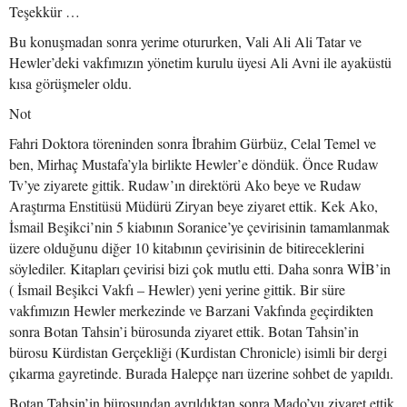
Teşekkür …
Bu konuşmadan sonra yerime otururken, Vali Ali Ali Tatar ve
Hewler’deki vakfımızın yönetim kurulu üyesi Ali Avni ile ayaküstü
kısa görüşmeler oldu.
Not
Fahri Doktora töreninden sonra İbrahim Gürbüz, Celal Temel ve
ben, Mirhaç Mustafa’yla birlikte Hewler’e döndük. Önce Rudaw
Tv’ye ziyarete gittik. Rudaw’ın direktörü Ako beye ve Rudaw
Araştırma Enstitüsü Müdürü Ziryan beye ziyaret ettik. Kek Ako,
İsmail Beşikci’nin 5 kiabının Soranice’ye çevirisinin tamamlanmak
üzere olduğunu diğer 10 kitabının çevirisinin de bitireceklerini
söylediler. Kitapları çevirisi bizi çok mutlu etti. Daha sonra WİB’in
( İsmail Beşikci Vakfı – Hewler) yeni yerine gittik. Bir süre
vakfımızın Hewler merkezinde ve Barzani Vakfında geçirdikten
sonra Botan Tahsin’i bürosunda ziyaret ettik. Botan Tahsin’in
bürosu Kürdistan Gerçekliği (Kurdistan Chronicle) isimli bir dergi
çıkarma gayretinde. Burada Halepçe narı üzerine sohbet de yapıldı.
Botan Tahsin’in bürosundan ayrıldıktan sonra Mado’yu ziyaret ettik.