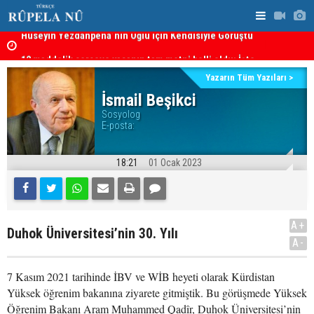
kanı
12 maddelik çerçeve yasanın tam metni belli oldu: İşte
İran’da Pez
tü
tam metin!
Yazarın Tüm Yazıları >
İsmail Beşikci
Sosyolog
E-posta:
18:21
01 Ocak 2023
A+
Duhok Üniversitesi’nin 30. Yılı
A-
7 Kasım 2021 tarihinde İBV ve WİB heyeti olarak Kürdistan
Yüksek öğrenim bakanına ziyarete gitmiştik. Bu görüşmede Yüksek
Öğrenim Bakanı Aram Muhammed Qadîr, Duhok Üniversitesi’nin