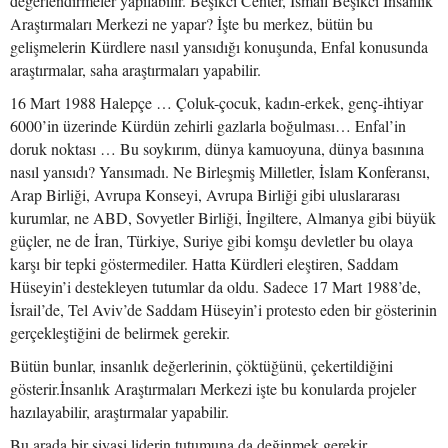
değerlendirmeler yapılabilir. Beşikci Center, İsmail Beşikci İnsanlık
Araştırmaları Merkezi ne yapar? İşte bu merkez, bütün bu
gelişmelerin Kürdlere nasıl yansıdığı konuşunda, Enfal konusunda
araştırmalar, saha araştırmaları yapabilir.
16 Mart 1988 Halepçe … Çoluk-çocuk, kadın-erkek, genç-ihtiyar
6000’in üzerinde Kürdün zehirli gazlarla boğulması… Enfal’in
doruk noktası … Bu soykırım, dünya kamuoyuna, dünya basınına
nasıl yansıdı? Yansımadı. Ne Birleşmiş Milletler, İslam Konferansı,
Arap Birliği, Avrupa Konseyi, Avrupa Birliği gibi uluslararası
kurumlar, ne ABD, Sovyetler Birliği, İngiltere, Almanya gibi büyük
güçler, ne de İran, Türkiye, Suriye gibi komşu devletler bu olaya
karşı bir tepki göstermediler. Hatta Kürdleri eleştiren, Saddam
Hüseyin’i destekleyen tutumlar da oldu. Sadece 17 Mart 1988’de,
İsrail’de, Tel Aviv’de Saddam Hüseyin’i protesto eden bir gösterinin
gerçekleştiğini de belirmek gerekir.
Bütün bunlar, insanlık değerlerinin, çöktüğünü, çekertildiğini
gösterir.İnsanlık Araştırmaları Merkezi işte bu konularda projeler
hazılayabilir, araştırmalar yapabilir.
Bu arada bir siyasi liderin tutumuna da değinmek gerekir