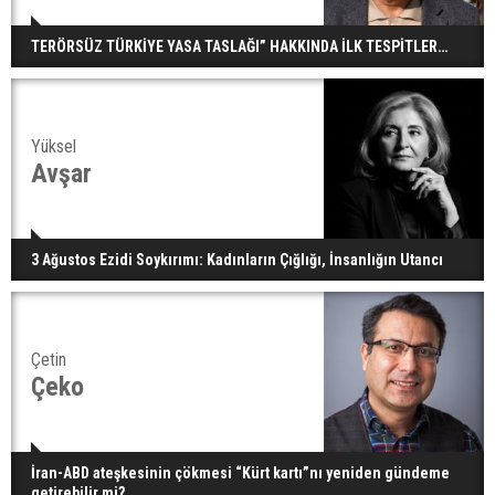
TERÖRSÜZ TÜRKİYE YASA TASLAĞI” HAKKINDA İLK TESPİTLER…
Yüksel
Avşar
3 Ağustos Ezidi Soykırımı: Kadınların Çığlığı, İnsanlığın Utancı
Çetin
Çeko
İran-ABD ateşkesinin çökmesi “Kürt kartı”nı yeniden gündeme
getirebilir mi?