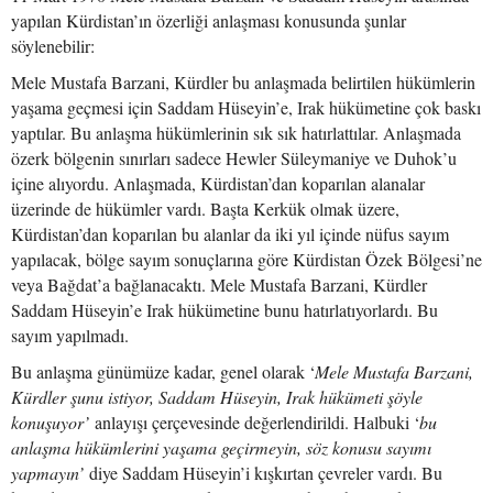
yapılan Kürdistan’ın özerliği anlaşması konusunda şunlar
söylenebilir:
Mele Mustafa Barzani, Kürdler bu anlaşmada belirtilen hükümlerin
yaşama geçmesi için Saddam Hüseyin’e, Irak hükümetine çok baskı
yaptılar. Bu anlaşma hükümlerinin sık sık hatırlattılar. Anlaşmada
özerk bölgenin sınırları sadece Hewler Süleymaniye ve Duhok’u
içine alıyordu. Anlaşmada, Kürdistan’dan koparılan alanalar
üzerinde de hükümler vardı. Başta Kerkük olmak üzere,
Kürdistan’dan koparılan bu alanlar da iki yıl içinde nüfus sayım
yapılacak, bölge sayım sonuçlarına göre Kürdistan Özek Bölgesi’ne
veya Bağdat’a bağlanacaktı. Mele Mustafa Barzani, Kürdler
Saddam Hüseyin’e Irak hükümetine bunu hatırlatıyorlardı. Bu
sayım yapılmadı.
Bu anlaşma günümüze kadar, genel olarak ‘
Mele Mustafa Barzani,
Kürdler şunu istiyor, Saddam Hüseyin, Irak hükümeti şöyle
konuşuyor’
anlayışı çerçevesinde değerlendirildi. Halbuki ‘
bu
anlaşma hükümlerini yaşama geçirmeyin, söz konusu sayımı
yapmayın’
diye Saddam Hüseyin’i kışkırtan çevreler vardı. Bu