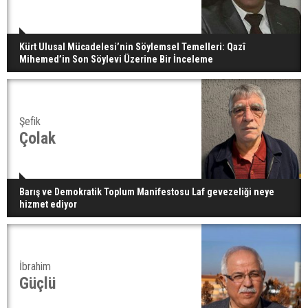
Kürt Ulusal Mücadelesi’nin Söylemsel Temelleri: Qazî
Mihemed’in Son Söylevi Üzerine Bir İnceleme
Şefik
Çolak
Barış ve Demokratik Toplum Manifestosu Laf gevezeliği neye
hizmet ediyor
İbrahim
Güçlü