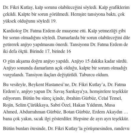
Dr. Fikri Kutlay, kalp sorunu olabileceğini söyledi. Kalp grafiklerim
çekildi. Kalpte bir sorun görülmedi. Hemşire tansiyona baktı, çok
yüksek olduğunu söyledi 19.
Kardiolog Dr. Fatma Erdem de muayene etti. Kalp yetmezliği gibi
bir sorun olmadığını söyledi. Damarlarda bir sorun olabileceğini dile
getirerek anjiyo yapılmasını önerdi. Tansiyonu Dr. Fatma Erdem de
iki defa ölçtü. Birinde 17, birinde 16
O gün akşama doğru anjiyo yapıldı. Anjiyo 15 dakika kadar sürdü.
Anjiyo sonunda damarların açık olduğu, kalpte bir sorum olmadığı
vurgulandı. Tansiyon ilaçları değiştirildi. Taburcu oldum.
Bu vesileyle, Beykent Hastanesi’ne, Dr. Fikri Kutlay’a, Dr. Fatma
Erdem’e, anjiyo yapan Dr. Savaş Sarıkaya’ya, hemşirelere teşekkür
ediyorum. Bütün bu süreç içinde, ibrahim Gürbüz, Celal Temel,
Rojin, Selim Çürükkaya, Sabri Özel, Hakan Yıldırım, Musa
Ahmed, Abdurrahman Gürbüz, Botan Gürbüz, Erdem Akaydın …
bana çok yakın, sıcak ilgi gösterdiler. Hepsine de ayrı ayrı teşekkür.
Bütün bunları ötesinde, Dr. Fikri Kutlay’la görüşmesinden, randevu