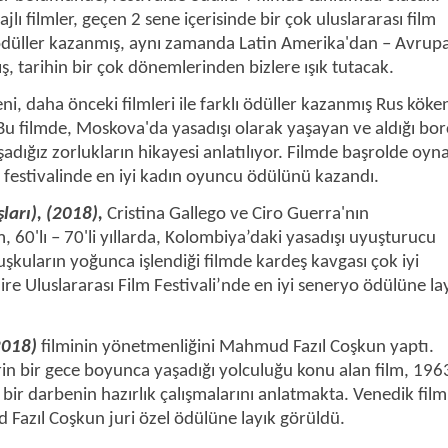
ı filmler, geçen 2 sene içerisinde bir çok uluslararası film
 ödüller kazanmış, aynı zamanda Latin Amerika'dan – Avrupa
 tarihin bir çok dönemlerinden bizlere ışık tutacak.
i, daha önceki filmleri ile farklı ödüller kazanmış Rus köken
u filmde, Moskova'da yasadışı olarak yaşayan ve aldığı bo
adığız zorlukların hikayesi anlatılıyor. Filmde başrolde oyn
festivalinde en iyi kadın oyuncu ödülünü kazandı.
ları), (2018),
Cristina Gallego ve Ciro Guerra'nın
m, 60'lı – 70'li yıllarda, Kolombiya’daki yasadışı uyuşturucu
uşkuların yoğunca işlendiği filmde kardeş kavgası çok iyi
ire Uluslararası Film Festivali’nde en iyi seneryo ödülüne la
2018)
filminin yönetmenliğini Mahmud Fazıl Coşkun yaptı.
in bir gece boyunca yaşadığı yolculuğu konu alan film, 1963
ir darbenin hazırlık çalışmalarını anlatmakta. Venedik film
azıl Coşkun juri özel ödülüne layık görüldü.