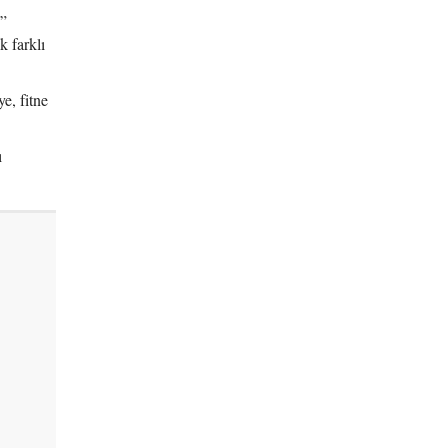
u”
k farklı
e, fitne
ı