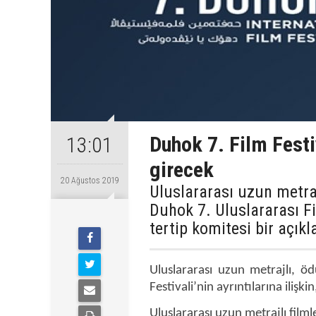
Duhok 7. Film Festi
13:01
girecek
20 Ağustos 2019
Uluslararası uzun metraj
Duhok 7. Uluslararası Fil
tertip komitesi bir açık
Uluslararası uzun metrajlı, ö
Festivali’nin ayrıntılarına ilişki
Uluslararası uzun metrajlı film