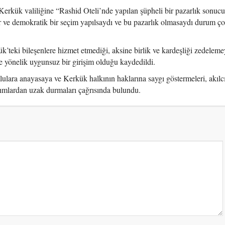
ük valiliğine “Rashid Oteli’nde yapılan şüpheli bir pazarlık sonuc
r ve demokratik bir seçim yapılsaydı ve bu pazarlık olmasaydı durum ço
’teki bileşenlere hizmet etmediği, aksine birlik ve kardeşliği zedelemey
e yönelik uygunsuz bir girişim olduğu kaydedildi.
lara anayasaya ve Kerkük halkının haklarına saygı göstermeleri, akılc
ımlardan uzak durmaları çağrısında bulundu.