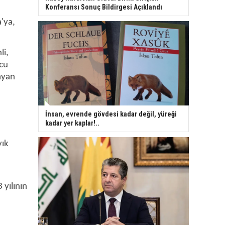
Konferansı Sonuç Bildirgesi Açıklandı
'ya,
li,
rcu
ayan
İnsan, evrende gövdesi kadar değil, yüreği
kadar yer kaplar!..
yık
 yılının