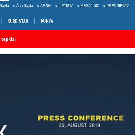
Sayfa
Ana Sayfa
ARŞİV
İLETİŞİM
MESAJINIZ
PRENSIBIMIZ
KURDİSTAN
DÜNYA
rtak bildiri
Ir