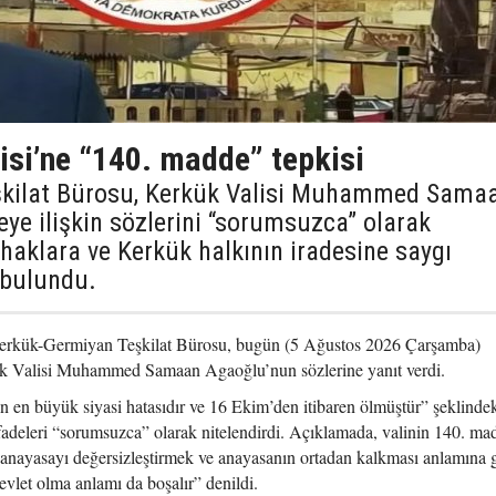
isi’ne “140. madde” tepkisi
şkilat Bürosu, Kerkük Valisi Muhammed Sama
e ilişkin sözlerini “sorumsuzca” olarak
 haklara ve Kerkük halkının iradesine saygı
 bulundu.
erkük-Germiyan Teşkilat Bürosu, bugün (5 Ağustos 2026 Çarşamba)
ük Valisi Muhammed Samaan Agaoğlu’nun sözlerine yanıt verdi.
 en büyük siyasi hatasıdır ve 16 Ekim’den itibaren ölmüştür” şeklinde
fadeleri “sorumsuzca” olarak nitelendirdi. Açıklamada, valinin 140. ma
 anayasayı değersizleştirmek ve anayasanın ortadan kalkması anlamına g
vlet olma anlamı da boşalır” denildi.