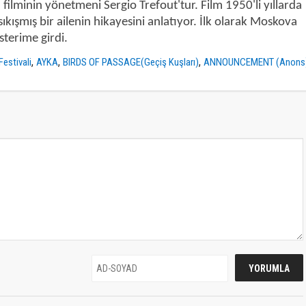
)
filminin yönetmeni Sergio Trefout'tur. Film 1950'li yıllarda
kışmış bir ailenin hikayesini anlatıyor. İlk olarak Moskova
sterime girdi.
,
,
,
Festivali
AYKA
BIRDS OF PASSAGE(Geçiş Kuşları)
ANNOUNCEMENT (Anons