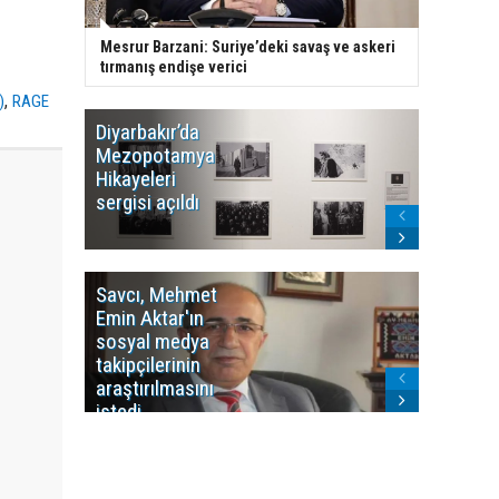
Mesrur Barzani: Suriye’deki savaş ve askeri
tırmanış endişe verici
,
)
RAGE
Diyarbakır’da
WDR, Kü
Mezopotamya
yayın y
Hikayeleri
Cosmo K
sergisi açıldı
program
sonlandı
Savcı, Mehmet
Kürdist
Emin Aktar'ın
Bölgesi 
sosyal medya
Washing
takipçilerinin
Gündem
araştırılmasını
ile ilişkil
istedi