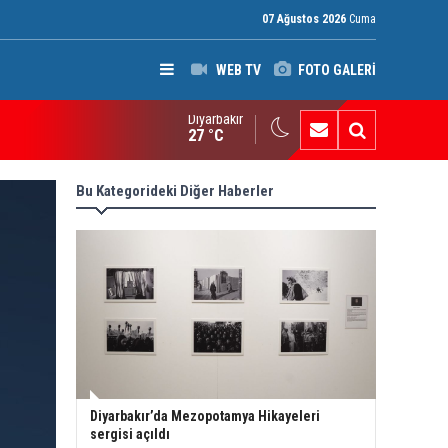
07 Ağustos 2026
Cuma
WEB TV
FOTO GALERİ
Diyarbakır
ak: Silah bırakmayan gruplara terör yasası uygulanacak
27 °C
Bu Kategorideki Diğer Haberler
Diyarbakır’da Mezopotamya Hikayeleri
sergisi açıldı