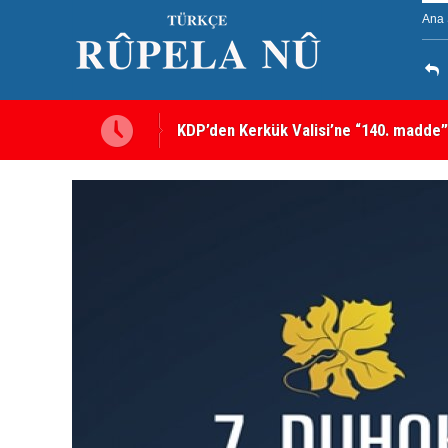
Ana 
Kerkük’te Kürt partilerden 7 maddelik o