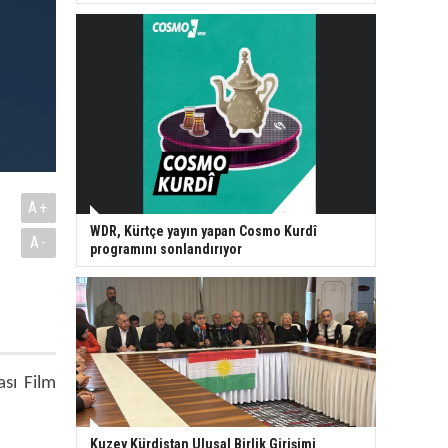
A+
WDR, Kürtçe yayın yapan Cosmo Kurdî
A-
programını sonlandırıyor
ası Film
Kuzey Kürdistan Ulusal Birlik Girişimi