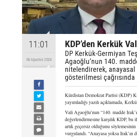
KDP’den Kerkük Val
11:01
DP Kerkük-Germiyan Te
Agaoğlu’nun 140. maddey
06 Ağustos 2026
nitelendirerek, anayasal
gösterilmesi çağrısında
Kürdistan Demokrat Partisi (KDP) K
yayımladığı yazılı açıklamada, Kerk
Vali Agaoğlu’nun “140. madde Irak’ın
değerlendirmesine karşılık KDP, bu i
artık geçersiz olduğunu söylemesinin
vurgulandı. “Anayasa yoksa Irak’ın de