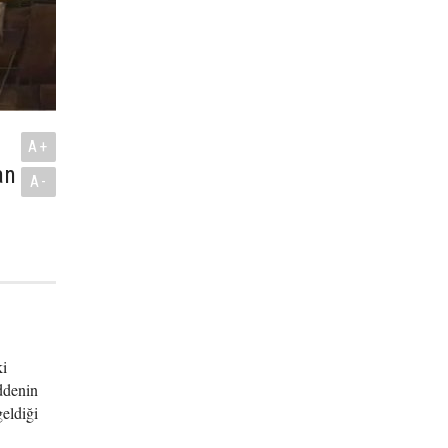
A+
an
A-
ki
ddenin
eldiği