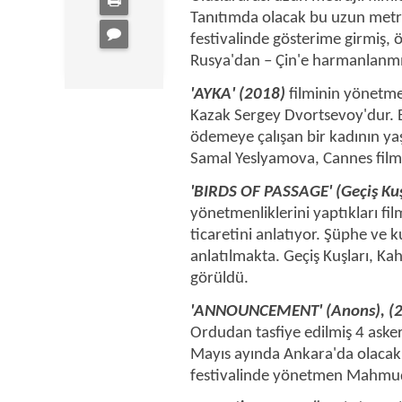
Tanıtımda olacak bu uzun metrajl
festivalinde gösterime girmiş,
Rusya'dan – Çin'e harmanlanmış,
'AYKA' (2018)
filminin yönetmen
Kazak Sergey Dvortsevoy'dur. B
ödemeye çalışan bir kadının yaş
Samal Yeslyamova, Cannes film 
'BIRDS OF PASSAGE' (Geçiş Kuş
yönetmenliklerini yaptıkları fil
ticaretini anlatıyor. Şüphe ve k
anlatılmakta. Geçiş Kuşları, Kah
görüldü.
'ANNOUNCEMENT' (Anons), (
Ordudan tasfiye edilmiş 4 asker
Mayıs ayında Ankara'da olacak b
festivalinde yönetmen Mahmud F