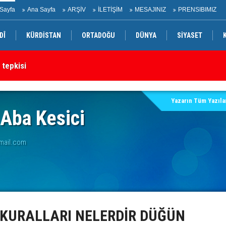
Sayfa
Ana Sayfa
ARŞİV
İLETİŞİM
MESAJINIZ
PRENSIBIMIZ
DÎ
KÜRDİSTAN
ORTADOĞU
DÜNYA
SİYASET
 tepkisi
Ke
Yazarın Tüm Yazılar
 Aba Kesici
mail.com
 KURALLARI NELERDİR DÜĞÜN