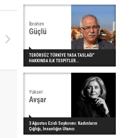
İbrahim
Güçlü
TERÖRSÜZ TÜRKİYE YASA TASLAĞI”
HAKKINDA İLK TESPİTLER…
Yüksel
Avşar
3 Ağustos Ezidi Soykırımı: Kadınların
Çığlığı, İnsanlığın Utancı