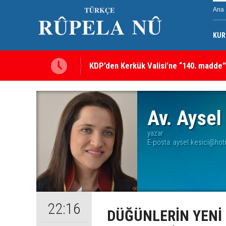
Ana 
KUR
KDP’den Kerkük Valisi’ne “140. madde”
Av. Aysel
yazar
E-posta:
aysel.kesici@hot
22:16
DÜĞÜNLERİN YENİ