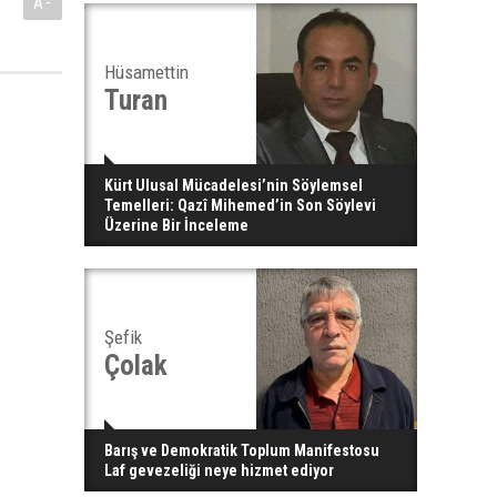
A-
Hüsamettin
Turan
Kürt Ulusal Mücadelesi’nin Söylemsel
Temelleri: Qazî Mihemed’in Son Söylevi
Üzerine Bir İnceleme
Şefik
Çolak
Barış ve Demokratik Toplum Manifestosu
Laf gevezeliği neye hizmet ediyor