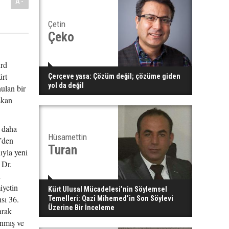
A-
Çetin
Çeko
ürd
ürt
Çerçeve yasa: Çözüm değil; çözüme giden
yol da değil
ulan bir
şkan
i daha
Hüsamettin
C’den
Turan
ıyla yeni
 Dr.
n
iyetin
Kürt Ulusal Mücadelesi’nin Söylemsel
sı 36.
Temelleri: Qazî Mihemed’in Son Söylevi
Üzerine Bir İnceleme
arak
anmış ve