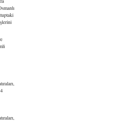
afa
 Osmanlı
tuptaki
şlerini
ve
mli
ıraları,
44
ıraları,