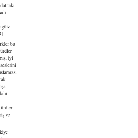
dat’taki
adî
ngiliz
9]
rkler bu
Ķürdler
ış, iyi
seslerini
slararası
rak
oşa
dahi
ı
Kürdler
iş ve
kiye