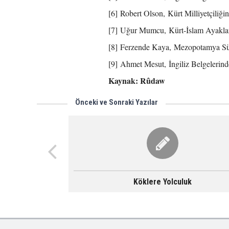
[6] Robert Olson, Kürt Milliyetçiliği
[7] Uğur Mumcu, Kürt-İslam Ayaklan
[8] Ferzende Kaya, Mezopotamya Sür
[9] Ahmet Mesut, İngiliz Belgelerind
Kaynak: Rûdaw
Önceki ve Sonraki Yazılar
Köklere Yolculuk