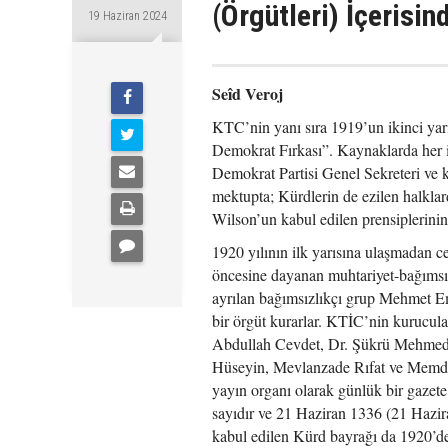
(Örgütleri) İçerisin
19 Haziran 2024
Seîd Veroj
KTC’nin yanı sıra 1919’un ikinci yarı
Demokrat Fırkası”. Kaynaklarda her i
Demokrat Partisi Genel Sekreteri ve 
mektupta; Kürdlerin de ezilen halklar
Wilson’un kabul edilen prensiplerini
1920 yılının ilk yarısına ulaşmadan c
öncesine dayanan muhtariyet-bağımsız
ayrılan bağımsızlıkçı grup Mehmet Em
bir örgüt kurarlar. KTİC’nin kurucul
Abdullah Cevdet, Dr. Şükrü Mehmed 
Hüseyin, Mevlanzade Rıfat ve Memduh 
yayın organı olarak günlük bir gazete
sayıdır ve 21 Haziran 1336 (21 Hazir
kabul edilen Kürd bayrağı da 1920’de 