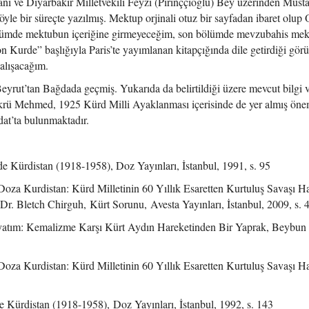
nı ve Diyarbakır Milletvekili Feyzi (Pirinççioğlu) Bey üzerinden Must
yle bir süreçte yazılmış. Mektup orjinali otuz bir sayfadan ibaret olup
ölümde mektubun içeriğine girmeyeceğim, son bölümde mevzubahis mek
n Kurde” başlığıyla Paris’te yayımlanan kitapçığında dile getirdiği görü
çalışacağım.
rut’tan Bağdada geçmiş. Yukarıda da belirtildiği üzere mevcut bilgi 
Şükrü Mehmed, 1925 Kürd Milli Ayaklanması içerisinde de yer almış öne
ğdat’ta bulunmaktadır.
e Kürdistan (1918-1958), Doz Yayınları, İstanbul, 1991, s. 95
Doza Kurdistan: Kürd Milletinin 60 Yıllık Esaretten Kurtuluş Savaşı Hat
Dr. Bletch Chirguh, Kürt Sorunu, Avesta Yayınları, İstanbul, 2009, s. 
atım: Kemalizme Karşı Kürt Aydın Hareketinden Bir Yaprak, Beybun
Doza Kurdistan: Kürd Milletinin 60 Yıllık Esaretten Kurtuluş Savaşı Hat
e Kürdistan (1918-1958), Doz Yayınları, İstanbul, 1992, s. 143