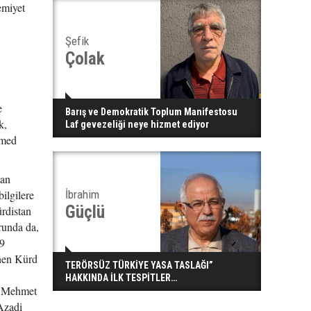
emiyet
Şefik
Çolak
e
Barış ve Demokratik Toplum Manifestosu
k,
Laf gevezeliği neye hizmet ediyor
hmed
tan
ilgilere
İbrahim
Güçlü
ürdistan
orunda da,
19
inen Kürd
TERÖRSÜZ TÜRKİYE YASA TASLAĞI”
HAKKINDA İLK TESPİTLER…
ni Mehmet
Azadi