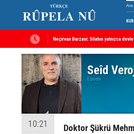
Ana 
KUR
Neçirvan Barzani: Silahın yalnızca devl
Kürdistan Hükümeti'nden Kor Mor gazı 
Seîd Vero
E-posta:
10:21
Doktor Şükrü Mehme