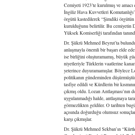
Cemiyeti 1923’te kurulmuş ve amacı d
İngiliz Hava Kuvvetleri Komutanlığı’
örgütü kastedilerek “Şimdiki örgütün
kurulduğunu belirtilir. Bu cemiyetin 
Yüksek Komiserliği tarafından tanındığ
Dr. Şükrü Mehmed Beyrut’ta bulunduğ
anlaşmayla önemli bir başarı elde edere
ise birliğini oluşturamamış, büyük gü
niyetleriyle Türklerin vaatlerine kanar
yeterince duyuramamışlar. Böylece Lo
politikanın gündeminden düşürmüştür
tasfiye edildi ve Kürdlerin bir kısmın
çıkmış oldu. Lozan Antlaşması’nın doğ
uygulanmadığı halde, antlaşmaya tara
görmezlikten geldiler. O tarihten bug
açısında doğurduğu olumsuz sonuçları
karşı çıkmışlar.
Dr. Şükrü Mehmed Sekban’ın “Kürtler 