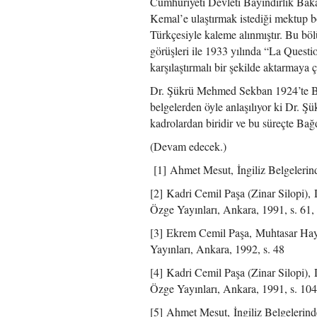
Cumhuriyeti Devleti Bayındırlık Baka
Kemal’e ulaştırmak istediği mektup bö
Türkçesiyle kaleme alınmıştır. Bu b
görüşleri ile 1933 yılında “La Questio
karşılaştırmalı bir şekilde aktarmaya 
Dr. Şükrü Mehmed Sekban 1924’te Bey
belgelerden öyle anlaşılıyor ki Dr. 
kadrolardan biridir ve bu süreçte Ba
(Devam edecek.)
[1] Ahmet Mesut, İngiliz Belgelerind
[2] Kadri Cemil Paşa (Zinar Silopi), 
Özge Yayınları, Ankara, 1991, s. 61, 
[3] Ekrem Cemil Paşa, Muhtasar Hay
Yayınları, Ankara, 1992, s. 48
[4] Kadri Cemil Paşa (Zinar Silopi), 
Özge Yayınları, Ankara, 1991, s. 104
[5] Ahmet Mesut, İngiliz Belgelerind