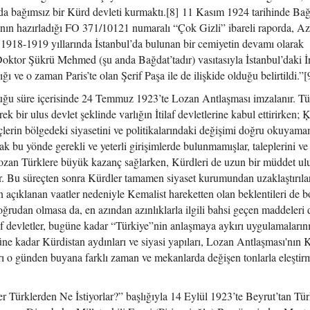
a bağımsız bir Kürd devleti kurmaktı.[8] 11 Kasım 1924 tarihinde Bağ
nın hazırladığı FO 371/10121 numaralı “Çok Gizli” ibareli raporda, Az
 1918-1919 yıllarında İstanbul’da bulunan bir cemiyetin devamı olarak
Doktor Şükrü Mehmed (şu anda Bağdat’tadır) vasıtasıyla İstanbul’daki İ
ı ve o zaman Paris’te olan Şerif Paşa ile de ilişkide olduğu belirtildi.”[
u süre içerisinde 24 Temmuz 1923’te Lozan Antlaşması imzalanır. Tü
k bir ulus devlet şeklinde varlığın İtilaf devletlerine kabul ettirirken; 
çlerin bölgedeki siyasetini ve politikalarındaki değişimi doğru okuyamam
ak bu yönde gerekli ve yeterli girişimlerde bulunmamışlar, taleplerini ve 
zan Türklere büyük kazanç sağlarken, Kürdleri de uzun bir müddet ulu
. Bu süreçten sonra Kürdler tamamen siyaset kurumundan uzaklaştırıla
ın açıklanan vaatler nedeniyle Kemalist hareketten olan beklentileri de b
rudan olmasa da, en azından azınlıklarla ilgili bahsi geçen maddeleri 
f devletler, bugüne kadar “Türkiye”nin anlaşmaya aykırı uygulamaların
üne kadar Kürdistan aydınları ve siyasi yapıları, Lozan Antlaşması'nın 
 o günden buyana farklı zaman ve mekanlarda değişen tonlarla eleştirm
Türklerden Ne İstiyorlar?” başlığıyla 14 Eylül 1923’te Beyrut’tan Tür