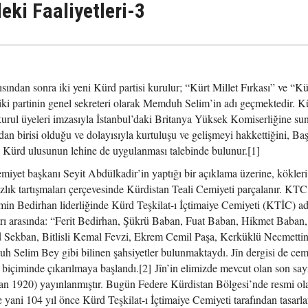
deki Faaliyetleri-3
sından sonra iki yeni Kürd partisi kurulur; “Kürt Millet Fırkası” ve “K
ki partinin genel sekreteri olarak Memduh Selim’in adı geçmektedir. K
kurul üyeleri imzasıyla İstanbul’daki Britanya Yüksek Komiserliğine sun
dan birisi olduğu ve dolayısıyla kurtuluşu ve gelişmeyi hakkettiğini, Ba
n Kürd ulusunun lehine de uygulanması talebinde bulunur.[1]
emiyet başkanı Seyit Abdülkadir’in yaptığı bir açıklama üzerine, kökler
lık tartışmaları çerçevesinde Kürdistan Teali Cemiyeti parçalanır. KT
in Bedirhan liderliğinde Kürd Teşkilat-ı İçtimaiye Cemiyeti (KTİC) ad
arı arasında: “Ferit Bedirhan, Şükrü Baban, Fuat Baban, Hikmet Baban,
Sekban, Bitlisli Kemal Fevzi, Ekrem Cemil Paşa, Kerküklü Necmetti
Selim Bey gibi bilinen şahsiyetler bulunmaktaydı. Jîn dergisi de cem
 biçiminde çıkarılmaya başlandı.[2] Jîn’in elimizde mevcut olan son sayı
an 1920) yayınlanmıştır. Bugün Federe Kürdistan Bölgesi’nde resmi ol
yani 104 yıl önce Kürd Teşkilat-ı İçtimaiye Cemiyeti tarafından tasarl