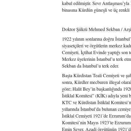
kabul edilmiştir. Sevr Antlaşması’yla 
binasına Kürdün güneşli ve üç renkli (
Doktor Şükrü Mehmed Sekban / Arş
1922 yılının sonlarına doğru İstanbu
siyasetçileri ve örgütlerin merkez kadr
Cemiyeti, İçtihat Evinde yaptığı son 
Merkez üyelerinin İstanbul’u terk etm
Sekban da İstanbul’u terk eder.
Başta Kürdistan Teali Cemiyeti ve şub
sonra, Kürdler mecburen illegal olar
göre; Halit Bey’in başkanlığında 192
İstiklal Komitesi” (KİK) adıyla yeni 
KTC ve Kürdistan İstiklal Komitesi’nin
yıllarında İstanbul’da bulunan cemiye
İstiklal Cemiyeti 1921’de Erzurum’da
Komitesi’nin Mayıs 1923’te Erzurum’d
Emin Sever, Azadi örgütünün 1921’de 