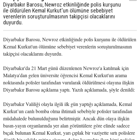
Diyarbakır Barosu, Newroz etkinliğinde polis kurşunu
ile öldürülen Kemal Kurkut'un ölümüne sebebiyet
verenlerin soruşturulmasının takipçisi olacaklarını
duyurdu.
Diyarbakır Barosu, Newroz etkinliğinde polis kurşunu ile öldürülen
Kemal Kurkut'un ölümüne sebebiyet verenlerin soruşturulmasının
takipçisi olacaklarını duyurdu.
Diyarbakır'da 21 Mart günü düzenlenen Newroz'a katılmak için
Malatya'dan gelen üniversite öğrencisi Kemal Kurkut'un arama
noktasında polisler tarafından vurularak öldürülmesi olayına ilişkin
Diyarbakır Barosu açıklama yaptı. Yazılı açıklamada, şöyle denildi:
Diyarbakır Valiliği olayla ilgili ilk gün yaptığı açıklamada, Kemal
Kurkut’un canlı bomba olma ihtimali sebebiyle polisler tarafından
müdahalede bulunulduğunu belirtmiştir. Ancak dün olaya ilişkin
basın-yayın organlarında yer alan görüntülere göre elinde sadece
bıçak bulunan Kemal Kurkut, yarı çıplak bir vaziyette sırtı polislere
dönük bir şekilde miting alanına doğru koşmakta iken kimi polisler