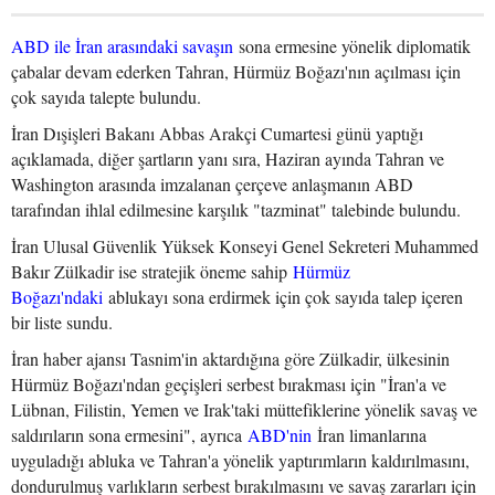
ABD ile İran arasındaki savaşın
sona ermesine yönelik diplomatik
çabalar devam ederken Tahran, Hürmüz Boğazı'nın açılması için
çok sayıda talepte bulundu.
İran Dışişleri Bakanı Abbas Arakçi Cumartesi günü yaptığı
açıklamada, diğer şartların yanı sıra, Haziran ayında Tahran ve
Washington arasında imzalanan çerçeve anlaşmanın ABD
tarafından ihlal edilmesine karşılık "tazminat" talebinde bulundu.
İran Ulusal Güvenlik Yüksek Konseyi Genel Sekreteri Muhammed
Bakır Zülkadir ise stratejik öneme sahip
Hürmüz
Boğazı'ndaki
ablukayı sona erdirmek için çok sayıda talep içeren
bir liste sundu.
İran haber ajansı Tasnim'in aktardığına göre Zülkadir, ülkesinin
Hürmüz Boğazı'ndan geçişleri serbest bırakması için "İran'a ve
Lübnan, Filistin, Yemen ve Irak'taki müttefiklerine yönelik savaş ve
saldırıların sona ermesini", ayrıca
ABD'nin
İran limanlarına
uyguladığı abluka ve Tahran'a yönelik yaptırımların kaldırılmasını,
dondurulmuş varlıkların serbest bırakılmasını ve savaş zararları için