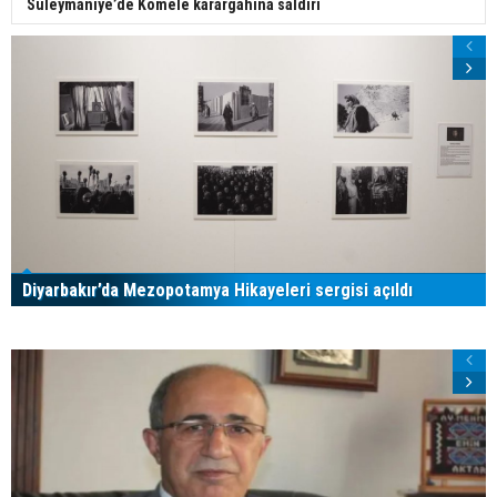
Süleymaniye’de Komele karargahına saldırı
Diyarbakır’da Mezopotamya Hikayeleri sergisi açıldı