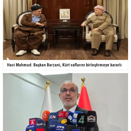
Haci Mahmud: Başkan Barzani, Kürt saflarını birleştirmeye kararlı