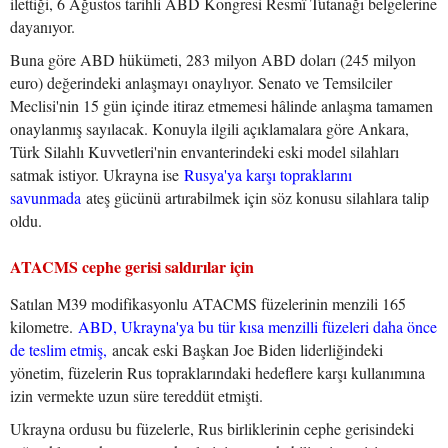
ilettiği, 6 Ağustos tarihli ABD Kongresi Resmî Tutanağı belgelerine
dayanıyor.
Buna göre ABD hükümeti, 283 milyon ABD doları (245 milyon
euro) değerindeki anlaşmayı onaylıyor. Senato ve Temsilciler
Meclisi'nin 15 gün içinde itiraz etmemesi hâlinde anlaşma tamamen
onaylanmış sayılacak. Konuyla ilgili açıklamalara göre Ankara,
Türk Silahlı Kuvvetleri'nin envanterindeki eski model silahları
satmak istiyor. Ukrayna ise
Rusya'ya karşı topraklarını
savunmada
ateş gücünü artırabilmek için söz konusu silahlara talip
oldu.
ATACMS cephe gerisi saldırılar için
Satılan M39 modifikasyonlu ATACMS füzelerinin menzili 165
kilometre.
ABD, Ukrayna'ya bu tür kısa menzilli füzeleri daha önce
de teslim etmiş,
ancak eski Başkan Joe Biden liderliğindeki
yönetim, füzelerin Rus topraklarındaki hedeflere karşı kullanımına
izin vermekte uzun süre tereddüt etmişti.
Ukrayna ordusu bu füzelerle, Rus birliklerinin cephe gerisindeki