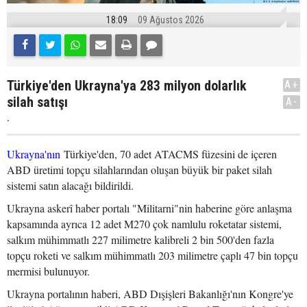
18:09
09 Ağustos 2026
Türkiye'den Ukrayna'ya 283 milyon dolarlık
A+
silah satışı
A-
.
Ukrayna'nın
Türkiye'den, 70 adet ATACMS füzesini de içeren
ABD üretimi topçu silahlarından oluşan büyük bir paket silah
sistemi satın alacağı bildirildi.
Ukrayna askerî haber portalı "Militarni"nin haberine göre anlaşma
kapsamında ayrıca 12 adet M270 çok namlulu roketatar sistemi,
salkım mühimmatlı 227 milimetre kalibreli 2 bin 500'den fazla
topçu roketi ve salkım mühimmatlı 203 milimetre çaplı 47 bin topçu
mermisi bulunuyor.
Ukrayna portalının haberi, ABD Dışişleri Bakanlığı'nın Kongre'ye