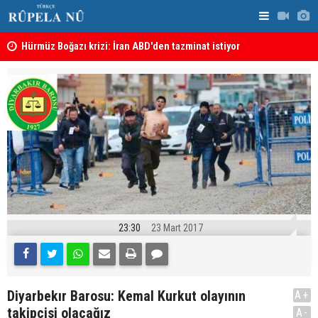
şı
Hürmüz Boğazı krizi: İran ABD'den tazminat istiyor
İran'dan Hü
23:30
23 Mart 2017
Diyarbekır Barosu: Kemal Kurkut olayının
A+
takipçisi olacağız
A-