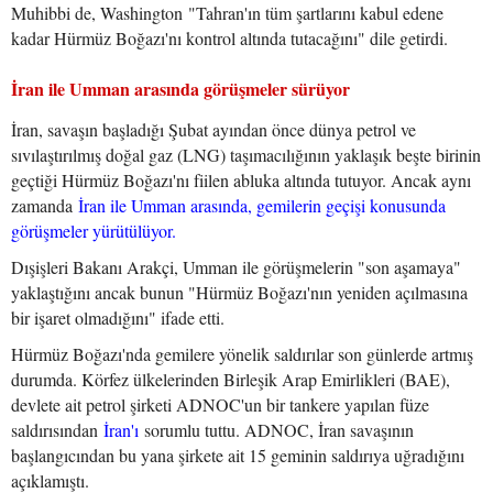
Muhibbi de, Washington "Tahran'ın tüm şartlarını kabul edene
kadar Hürmüz Boğazı'nı kontrol altında tutacağını" dile getirdi.
İran ile Umman arasında görüşmeler sürüyor
İran, savaşın başladığı Şubat ayından önce dünya petrol ve
sıvılaştırılmış doğal gaz (LNG) taşımacılığının yaklaşık beşte birinin
geçtiği Hürmüz Boğazı'nı fiilen abluka altında tutuyor. Ancak aynı
zamanda
İran ile Umman arasında, gemilerin geçişi konusunda
görüşmeler yürütülüyor.
Dışişleri Bakanı Arakçi, Umman ile görüşmelerin "son aşamaya"
yaklaştığını ancak bunun "Hürmüz Boğazı'nın yeniden açılmasına
bir işaret olmadığını" ifade etti.
Hürmüz Boğazı'nda gemilere yönelik saldırılar son günlerde artmış
durumda. Körfez ülkelerinden Birleşik Arap Emirlikleri (BAE),
devlete ait petrol şirketi ADNOC'un bir tankere yapılan füze
saldırısından
İran'ı
sorumlu tuttu. ADNOC, İran savaşının
başlangıcından bu yana şirkete ait 15 geminin saldırıya uğradığını
açıklamıştı.