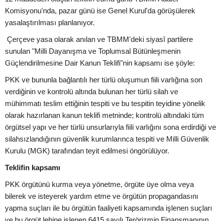
Komisyonu'nda, pazar günü ise Genel Kurul'da görüşülerek
yasalaştırılması planlanıyor.
Çerçeve yasa olarak anılan ve TBMM'deki siyasî partilere
sunulan "Milli Dayanışma ve Toplumsal Bütünleşmenin
Güçlendirilmesine Dair Kanun Teklifi"nin kapsamı ise şöyle:
PKK ve bununla bağlantılı her türlü oluşumun fiili varlığına son
verdiğinin ve kontrolü altında bulunan her türlü silah ve
mühimmatı teslim ettiğinin tespiti ve bu tespitin teyidine yönelik
olarak hazırlanan kanun teklifi metninde; kontrolü altındaki tüm
örgütsel yapı ve her türlü unsurlarıyla fiili varlığını sona erdirdiği ve
silahsızlandığının güvenlik kurumlarınca tespiti ve Milli Güvenlik
Kurulu (MGK) tarafından teyit edilmesi öngörülüyor.
Teklifin kapsamı
PKK örgütünü kurma veya yönetme, örgüte üye olma veya
bilerek ve isteyerek yardım etme ve örgütün propagandasını
yapma suçları ile bu örgütün faaliyeti kapsamında işlenen suçları
ve bu örgüt lehine işlenen 6415 sayılı Terörizmin Finansmanının