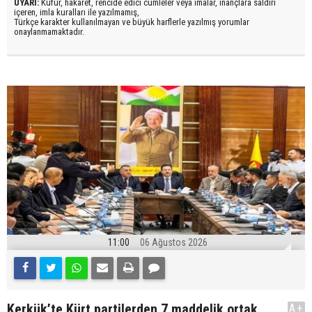
UYARI:
Küfür, hakaret, rencide edici cümleler veya imalar, inançlara saldırı
içeren, imla kuralları ile yazılmamış,
Türkçe karakter kullanılmayan ve büyük harflerle yazılmış yorumlar
onaylanmamaktadır.
11:00
06 Ağustos 2026
Kerkük’te Kürt partilerden 7 maddelik ortak
A+