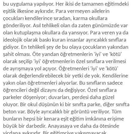
bu uygulama yapılıyor. Her ikisi de tamamen eğitimdeki
eşitlik ilkesine aykırıdır. Para vermeyen ailelerin
çocukları kendilerince sıradan, karma okullara
gönderiliyor. Asıl tehlikeli olan da zaten günümüzde var
olan kutuplaşma okullara da yansıyor. Para veren ya da
ideolojik olarak baskı kuran insanlar ayrıcalıklı sınıflara
gidiyor. En tehlikeli şey de bu olaya çocukların yakından
şahit olması. Öte yandan öğretmenlerin 'iyi' ve 'kötü'
olarak seçilip 'iyi' öğretmenlerin özel sınıflara verilmesi
de ayrışmaya yol açıyor. Öğretmenleri 'iyi' ve 'kötü'
olarak değerlendirebilecek bir yetki de yok. Kendilerine
yakın olan öğretmenleri alıyorlar. Bu sınıfların sadece
öğrencileri değil dizaynı da değişiyor. Özel sınıflara
parkeler döşeniyor; duvarları, perdesi daha güzel
oluyor. Bir okul düşünün ki bir sınıfta parke, diğer sınıfta
beton var. Böyle ayrıcalıklı bir görüntü veriliyor. Tüm
bunların hepsi bir kenara eşit eğitim imkânına erişime
büyük bir darbedir. Anayasaya ve daha da ötesinde
vicdana aykırıdır. Bir eğitimciye yakışmayacak