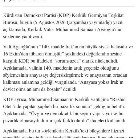
Kürdistan Demokrat Partisi (KDP) Kerkük-Germiyan Teşkilat
Bürosu, bugün (5 Ağustos 2026 Çarşamba) yayımladığı yazılı
açıklamada, Kerkük Valisi Muhammed Samaan Agaoğlu’nun
sözlerine yanıt verdi.
Vali Agaoğlu’nun “140. madde Irak’ın en büyük siyasi hatasıdır ve
16 Ekim’den itibaren ölmüştür” şeklindeki değerlendirmesine
karşılık KDP, bu ifadeleri “sorumsuzca” olarak nitelendirdi.
Açıklamada, valinin 140. maddenin artık geçersiz olduğunu
söylemesinin anayasayı değersizleştirmek ve anayasanın ortadan
kalkması anlamına geldiği vurgulandı. “Anayasa yoksa Irak’ın
devlet olma anlamı da boşalır” denildi.
KDP ayrıca, Muhammed Samaan’ın Kerkük valiliğine “Rashid
Oteli’nde yapılan şüpheli bir pazarlık sonucu” geldiğini belirtti.
Açıklamada, “Özgür ve demokratik bir seçim yapılsaydı ve bu
pazarlık olmasaydı durum çok farklı olurdu” ifadeleri kullanıldı.
Açıklamada, bu tür söylemlerin Kerkük’teki bileşenlere hizmet
etmediği, aksine birlik ve kardeşliği zedelemeye, fitne çıkarmaya ve