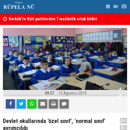
Kerkük’te Kürt partilerden 7 maddelik ortak bildiri
Irak: Silah
09:37
13 Ağustos 2019
Devlet okullarında 'özel sınıf', 'normal sınıf'
A+
ayrımcılığı
A-