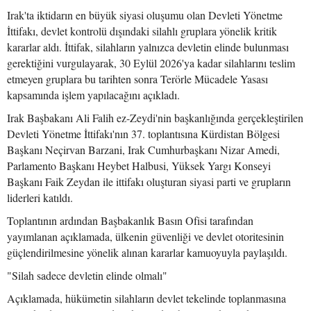
Irak'ta iktidarın en büyük siyasi oluşumu olan Devleti Yönetme
İttifakı, devlet kontrolü dışındaki silahlı gruplara yönelik kritik
kararlar aldı. İttifak, silahların yalnızca devletin elinde bulunması
gerektiğini vurgulayarak, 30 Eylül 2026'ya kadar silahlarını teslim
etmeyen gruplara bu tarihten sonra Terörle Mücadele Yasası
kapsamında işlem yapılacağını açıkladı.
Irak Başbakanı Ali Falih ez-Zeydi'nin başkanlığında gerçekleştirilen
Devleti Yönetme İttifakı'nın 37. toplantısına Kürdistan Bölgesi
Başkanı Neçirvan Barzani, Irak Cumhurbaşkanı Nizar Amedi,
Parlamento Başkanı Heybet Halbusi, Yüksek Yargı Konseyi
Başkanı Faik Zeydan ile ittifakı oluşturan siyasi parti ve grupların
liderleri katıldı.
Toplantının ardından Başbakanlık Basın Ofisi tarafından
yayımlanan açıklamada, ülkenin güvenliği ve devlet otoritesinin
güçlendirilmesine yönelik alınan kararlar kamuoyuyla paylaşıldı.
"Silah sadece devletin elinde olmalı"
Açıklamada, hükümetin silahların devlet tekelinde toplanmasına