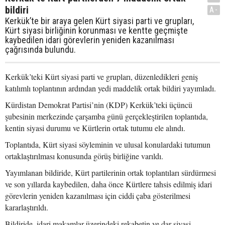
bildiri
A-
Kerkük’te bir araya gelen Kürt siyasi parti ve grupları,
Kürt siyasi birliğinin korunması ve kentte geçmişte
kaybedilen idari görevlerin yeniden kazanılması
çağrısında bulundu.
Kerkük’teki Kürt siyasi parti ve grupları, düzenledikleri geniş
katılımlı toplantının ardından yedi maddelik ortak bildiri yayımladı.
Kürdistan Demokrat Partisi’nin (KDP) Kerkük’teki üçüncü
şubesinin merkezinde çarşamba günü gerçekleştirilen toplantıda,
kentin siyasi durumu ve Kürtlerin ortak tutumu ele alındı.
Toplantıda, Kürt siyasi söyleminin ve ulusal konulardaki tutumun
ortaklaştırılması konusunda görüş birliğine varıldı.
Yayımlanan bildiride, Kürt partilerinin ortak toplantıları sürdürmesi
ve son yıllarda kaybedilen, daha önce Kürtlere tahsis edilmiş idari
görevlerin yeniden kazanılması için ciddi çaba gösterilmesi
kararlaştırıldı.
Bildiride, idari makamlar üzerindeki rekabetin ve dar siyasi