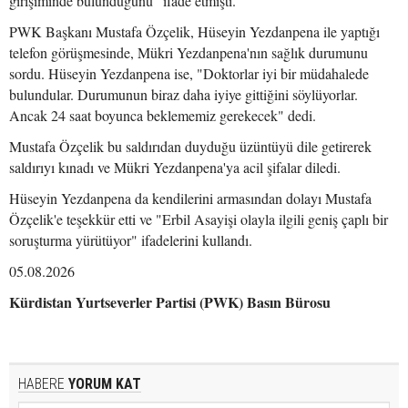
girişiminde bulunduğunu" ifade etmişti.
PWK Başkanı Mustafa Özçelik, Hüseyin Yezdanpena ile yaptığı
telefon görüşmesinde, Mükri Yezdanpena'nın sağlık durumunu
sordu. Hüseyin Yezdanpena ise, "Doktorlar iyi bir müdahalede
bulundular. Durumunun biraz daha iyiye gittiğini söylüyorlar.
Ancak 24 saat boyunca beklememiz gerekecek" dedi.
Mustafa Özçelik bu saldırıdan duyduğu üzüntüyü dile getirerek
saldırıyı kınadı ve Mükri Yezdanpena'ya acil şifalar diledi.
Hüseyin Yezdanpena da kendilerini armasından dolayı Mustafa
Özçelik'e teşekkür etti ve "Erbil Asayişi olayla ilgili geniş çaplı bir
soruşturma yürütüyor" ifadelerini kullandı.
05.08.2026
Kürdistan Yurtseverler Partisi (PWK) Basın Bürosu
HABERE
YORUM KAT