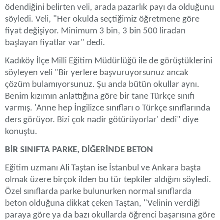
ödendiğini belirten veli, arada pazarlık payı da olduğunu
söyledi. Veli, "Her okulda seçtiğimiz öğretmene göre
fiyat değişiyor. Minimum 3 bin, 3 bin 500 liradan
başlayan fiyatlar var" dedi.
Kadıköy İlçe Milli Eğitim Müdürlüğü ile de görüştüklerini
söyleyen veli "Bir yerlere başvuruyorsunuz ancak
çözüm bulamıyorsunuz. Şu anda bütün okullar aynı.
Benim kızımın anlattığına göre bir tane Türkçe sınıfı
varmış. 'Anne hep İngilizce sınıfları o Türkçe sınıflarında
ders görüyor. Bizi çok nadir götürüyorlar' dedi" diye
konuştu.
BİR SINIFTA PARKE, DİĞERİNDE BETON
Eğitim uzmanı Ali Taştan ise İstanbul ve Ankara başta
olmak üzere birçok ilden bu tür tepkiler aldığını söyledi.
Özel sınıflarda parke bulunurken normal sınıflarda
beton olduğuna dikkat çeken Taştan, "Velinin verdiği
paraya göre ya da bazı okullarda öğrenci başarısına göre