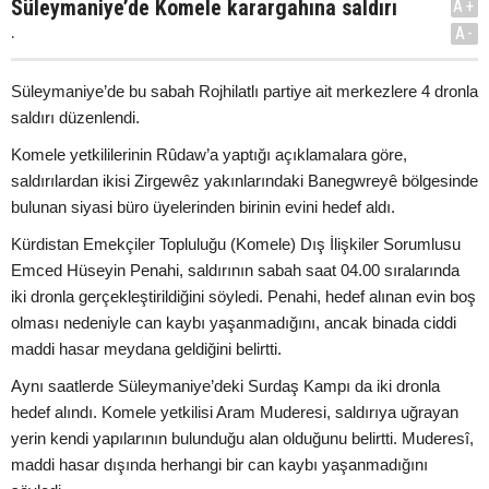
Süleymaniye’de Komele karargahına saldırı
A+
.
A-
Süleymaniye’de bu sabah Rojhilatlı partiye ait merkezlere 4 dronla
saldırı düzenlendi.
Komele yetkililerinin Rûdaw’a yaptığı açıklamalara göre,
saldırılardan ikisi Zirgewêz yakınlarındaki Banegwreyê bölgesinde
bulunan siyasi büro üyelerinden birinin evini hedef aldı.
Kürdistan Emekçiler Topluluğu (Komele) Dış İlişkiler Sorumlusu
Emced Hüseyin Penahi, saldırının sabah saat 04.00 sıralarında
iki dronla gerçekleştirildiğini söyledi. Penahi, hedef alınan evin boş
olması nedeniyle can kaybı yaşanmadığını, ancak binada ciddi
maddi hasar meydana geldiğini belirtti.
Aynı saatlerde Süleymaniye’deki Surdaş Kampı da iki dronla
hedef alındı. Komele yetkilisi Aram Muderesi, saldırıya uğrayan
yerin kendi yapılarının bulunduğu alan olduğunu belirtti. Muderesî,
maddi hasar dışında herhangi bir can kaybı yaşanmadığını