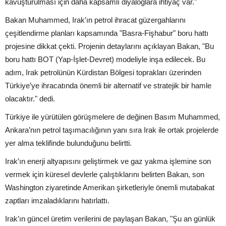
kavuşturulması için daha kapsamlı diyaloglara ihtiyaç var."
Bakan Muhammed, Irak’ın petrol ihracat güzergahlarını
çeşitlendirme planları kapsamında "Basra-Fişhabur" boru hattı
projesine dikkat çekti. Projenin detaylarını açıklayan Bakan, "Bu
boru hattı BOT (Yap-İşlet-Devret) modeliyle inşa edilecek. Bu
adım, Irak petrolünün Kürdistan Bölgesi toprakları üzerinden
Türkiye’ye ihracatında önemli bir alternatif ve stratejik bir hamle
olacaktır." dedi.
Türkiye ile yürütülen görüşmelere de değinen Basım Muhammed,
Ankara’nın petrol taşımacılığının yanı sıra Irak ile ortak projelerde
yer alma teklifinde bulunduğunu belirtti.
Irak’ın enerji altyapısını geliştirmek ve gaz yakma işlemine son
vermek için küresel devlerle çalıştıklarını belirten Bakan, son
Washington ziyaretinde Amerikan şirketleriyle önemli mutabakat
zaptları imzaladıklarını hatırlattı.
Irak’ın güncel üretim verilerini de paylaşan Bakan, "Şu an günlük