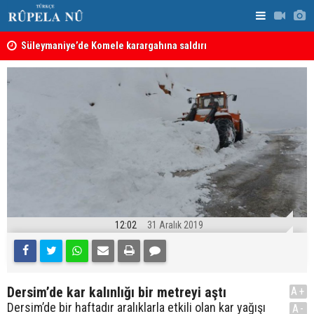
nın
Süleymaniye’de Komele karargahına saldırı
“Safları ne
sonuçlar d
12:02
31 Aralık 2019
Dersim’de kar kalınlığı bir metreyi aştı
A+
Dersim’de bir haftadır aralıklarla etkili olan kar yağışı
A-