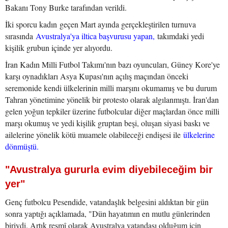
Bakanı Tony Burke tarafından verildi.
İki sporcu kadın geçen Mart ayında gerçekleştirilen turnuva
sırasında
Avustralya'ya iltica başvurusu yapan,
takımdaki yedi
kişilik grubun içinde yer alıyordu.
İran Kadın Milli Futbol Takımı'nın bazı oyuncuları, Güney Kore'ye
karşı oynadıkları Asya Kupası'nın açılış maçından önceki
seremonide kendi ülkelerinin milli marşını okumamış ve bu durum
Tahran yönetimine yönelik bir protesto olarak algılanmıştı. İran'dan
gelen yoğun tepkiler üzerine futbolcular diğer maçlardan önce milli
marşı okumuş ve yedi kişilik gruptan beşi, oluşan siyasi baskı ve
ailelerine yönelik kötü muamele olabileceği endişesi ile
ülkelerine
dönmüştü.
"Avustralya gururla evim diyebileceğim bir
yer"
Genç futbolcu Pesendide, vatandaşlık belgesini aldıktan bir gün
sonra yaptığı açıklamada, "Dün hayatımın en mutlu günlerinden
biriydi. Artık resmî olarak Avustralya vatandaşı olduğum için