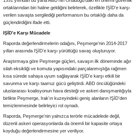
1991 yılından bu yana ABD'nin Ortadoğu'daki en önemli güvenlik
ortaklarından biri haline geldiğini belirterek, özellikle IŞİD'e karşı
verilen savaşta sergilediği performansın bu ortaklığı daha da
güçlendirdiğini ifade etti.
IŞİD'e Karşı Mücadele
Raporda değerlendirmelerin odağını, Peşmerge'nin 2014-2017
yılları arasında IŞİD'e karşı yürüttüğü savaş oluşturuyor.
Araştırmaya göre Peşmerge güçleri, savaşın ilk döneminde ağır
silah eksikliği ve komuta yapısındaki parçalanmışlığa rağmen
kısa sürede sahaya uyum sağlayarak IŞİD'e karşı etkili bir
savunma ve karşı taarruz gücü geliştirdi. ABD öncülüğündeki
uluslararası koalisyonun hava desteği ve askeri danışmanlığıyla
birlikte Peşmerge, Irak'ın kuzeyindeki geniş alanların IŞİD'den
temizlenmesinde belirleyici rol oynadı.
Raporda, Peşmerge'nin yalnızca terörle mücadelede değil,
düzenli askeri operasyonlarda da önemli bir kapasite ortaya
koyduğu değerlendirmesine yer veriliyor.